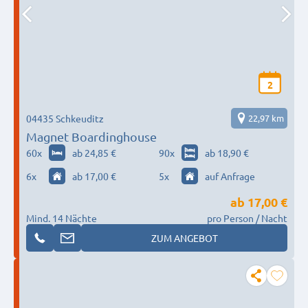
2
04435 Schkeuditz
22,97 km
Magnet Boardinghouse
60
x
ab 24,85 €
90
x
ab 18,90 €
6
x
ab 17,00 €
5
x
auf Anfrage
ab
17,00 €
Mind. 14 Nächte
pro Person / Nacht
ZUM ANGEBOT