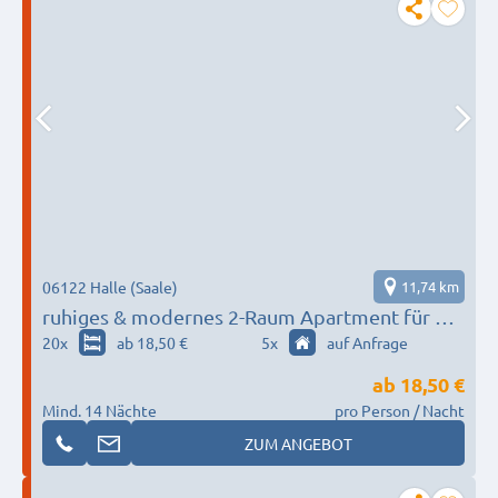
06122 Halle (Saale)
11,74 km
ruhiges & modernes 2-Raum Apartment für 4
Personen
20
x
ab 18,50 €
5
x
auf Anfrage
ab
18,50 €
Mind. 14 Nächte
pro Person / Nacht
ZUM ANGEBOT