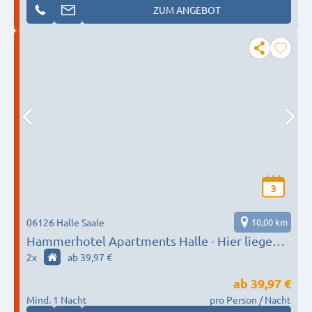
ZUM ANGEBOT
3
06126 Halle Saale
10,00 km
Hammerhotel Apartments Halle - Hier liegen
Sie richtig
2
x
ab 39,97 €
ab
39,97 €
Mind. 1 Nacht
pro Person / Nacht