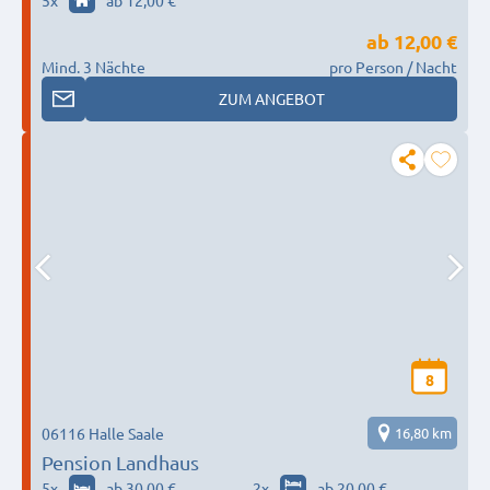
5
x
ab 12,00 €
ab
12,00 €
Mind. 3 Nächte
pro Person / Nacht
ZUM ANGEBOT
8
06116 Halle Saale
16,80 km
Pension Landhaus
5
x
ab 30,00 €
2
x
ab 20,00 €