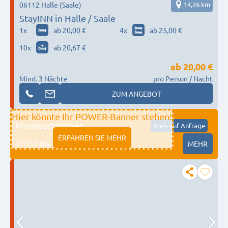
06112 Halle (Saale)
14,26 km
StayINN in Halle / Saale
1
x
ab 20,00 €
4
x
ab 25,00 €
10
x
ab 20,67 €
ab
20,00 €
Mind. 3 Nächte
pro Person / Nacht
ZUM ANGEBOT
Hier könnte Ihr POWER-Banner stehen!
Monteurzimmer
Preis auf Anfrage
ERFAHREN SIE MEHR
11333 fulda
MEHR