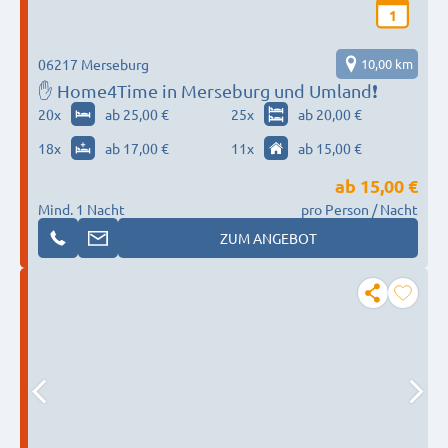
1
06217 Merseburg
10,00 km
✋ Home4Time in Merseburg und Umland❗
20
x
ab 25,00 €
25
x
ab 20,00 €
18
x
ab 17,00 €
11
x
ab 15,00 €
ab
15,00 €
Mind. 1 Nacht
pro Person / Nacht
ZUM ANGEBOT