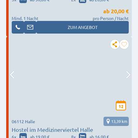
ab
20,00 €
Mind. 1 Nacht
pro Person / Nacht
ZUM ANGEBOT
12
06112 Halle
13,39 km
Hostel im Medizinerviertel Halle
6
x
ab 19,00 €
8
x
ab 16,00 €