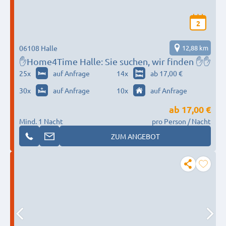
2
06108 Halle
12,88 km
✋Home4Time Halle: Sie suchen, wir finden ✋✋
25
x
auf Anfrage
14
x
ab 17,00 €
30
x
auf Anfrage
10
x
auf Anfrage
ab
17,00 €
Mind. 1 Nacht
pro Person / Nacht
ZUM ANGEBOT