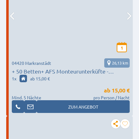
1
04420 Markranstädt
26,13 km
+ 50 Betten+ AFS Monteurunterküfte -
Markranstädt Nähe Leuna
1
x
ab 15,00 €
ab
15,00 €
Mind. 5 Nächte
pro Person / Nacht
ZUM ANGEBOT