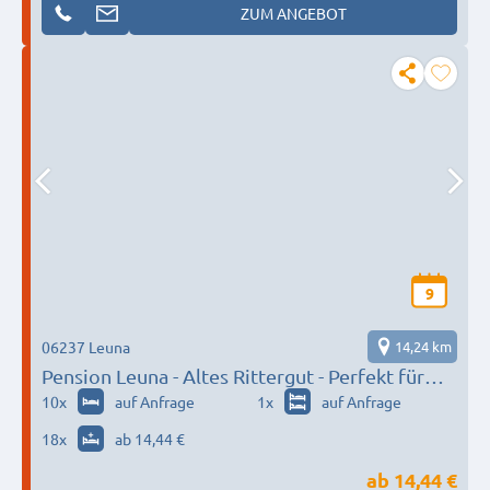
ZUM ANGEBOT
9
06237 Leuna
14,24 km
Pension Leuna - Altes Rittergut - Perfekt für
Monteure & Handwerker
10
x
auf Anfrage
1
x
auf Anfrage
18
x
ab 14,44 €
ab
14,44 €