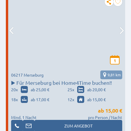
1
06217 Merseburg
9,81 km
▶️ Für Merseburg bei Home4Time buchen‼️
20
x
ab 25,00 €
25
x
ab 20,00 €
18
x
ab 17,00 €
12
x
ab 15,00 €
ab
15,00 €
Mind. 1 Nacht
pro Person / Nacht
ZUM ANGEBOT