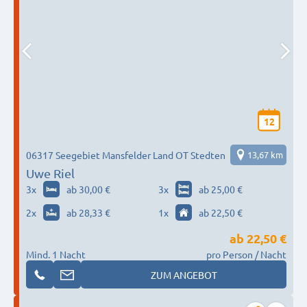
12
06317 Seegebiet Mansfelder Land OT Stedten
13,67 km
Uwe Riel
3
x
ab 30,00 €
3
x
ab 25,00 €
2
x
ab 28,33 €
1
x
ab 22,50 €
ab
22,50 €
Mind. 1 Nacht
pro Person / Nacht
ZUM ANGEBOT