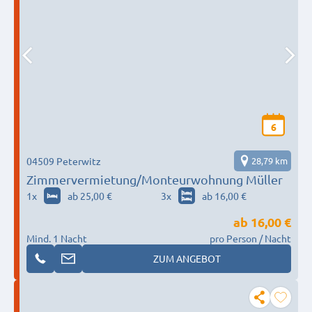
6
04509 Peterwitz
28,79 km
Zimmervermietung/Monteurwohnung Müller
1
x
ab 25,00 €
3
x
ab 16,00 €
ab
16,00 €
Mind. 1 Nacht
pro Person / Nacht
ZUM ANGEBOT