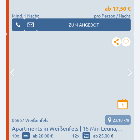
ab
17,50 €
Mind. 1 Nacht
pro Person / Nacht
ZUM ANGEBOT
1
06667 Weißenfels
23,10 km
Apartments in Weißenfels | 15 Min Leuna,
Hohenmölsen, Meineweh
10
x
ab 20,00 €
12
x
ab 25,00 €