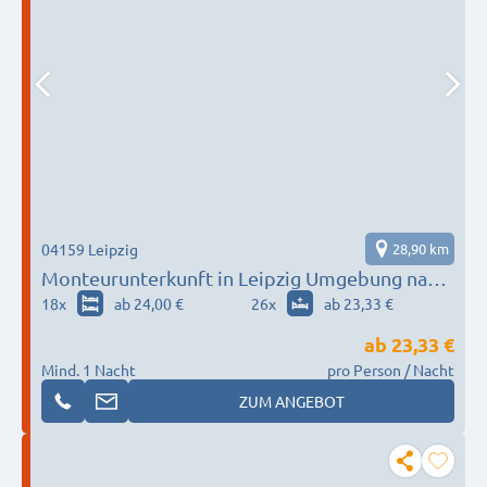
04159 Leipzig
28,90 km
Monteurunterkunft in Leipzig Umgebung nach
Wunsch / Bedürfnis
18
x
ab 24,00 €
26
x
ab 23,33 €
ab
23,33 €
Mind. 1 Nacht
pro Person / Nacht
ZUM ANGEBOT