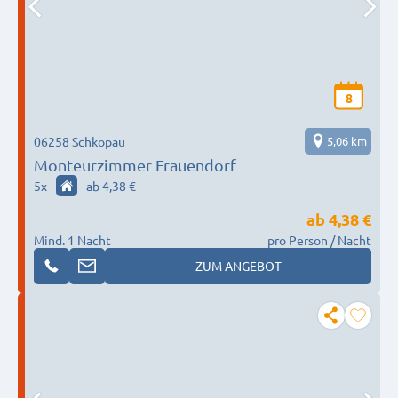
8
06258 Schkopau
5,06 km
Monteurzimmer Frauendorf
5
x
ab 4,38 €
ab
4,38 €
Mind. 1 Nacht
pro Person / Nacht
ZUM ANGEBOT