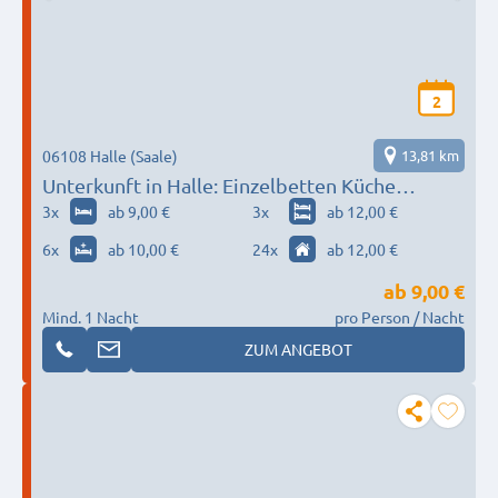
2
06108 Halle (Saale)
13,81 km
Unterkunft in Halle: Einzelbetten Küche
Waschmaschine Bad
3
x
ab 9,00 €
3
x
ab 12,00 €
6
x
ab 10,00 €
24
x
ab 12,00 €
ab
9,00 €
Mind. 1 Nacht
pro Person / Nacht
ZUM ANGEBOT