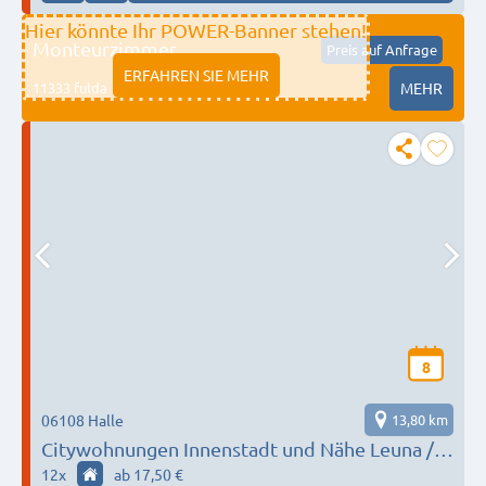
Hier könnte Ihr POWER-Banner stehen!
Monteurzimmer
Preis auf Anfrage
ERFAHREN SIE MEHR
11333 fulda
MEHR
8
06108 Halle
13,80 km
Citywohnungen Innenstadt und Nähe Leuna /
Landhäuser im Norden von Halle, 1-8 Gäste
12
x
ab 17,50 €