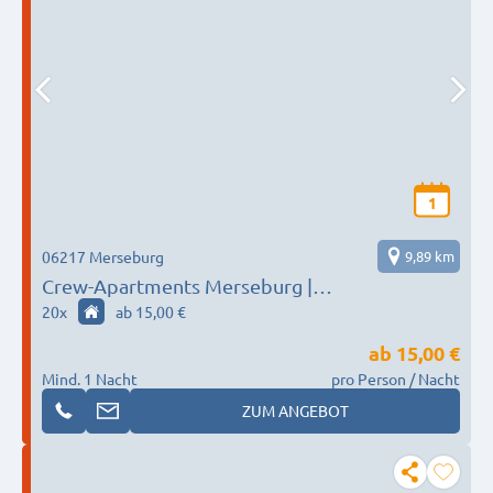
1
06217 Merseburg
9,89 km
Crew-Apartments Merseburg |
Monteurzimmer mit Einzelbetten & Küche
20
x
ab 15,00 €
ab
15,00 €
Mind. 1 Nacht
pro Person / Nacht
ZUM ANGEBOT