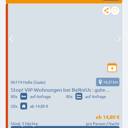
6
06114 Halle (Saale)
14,37 km
Stop! VIP-Wohnungen bei BeRniUs : gute
Wohngegend, Parkplätze, Garten
80
x
auf Anfrage
80
x
auf Anfrage
20
x
ab 14,80 €
ab
14,80 €
Mind. 3 Nächte
pro Person / Nacht