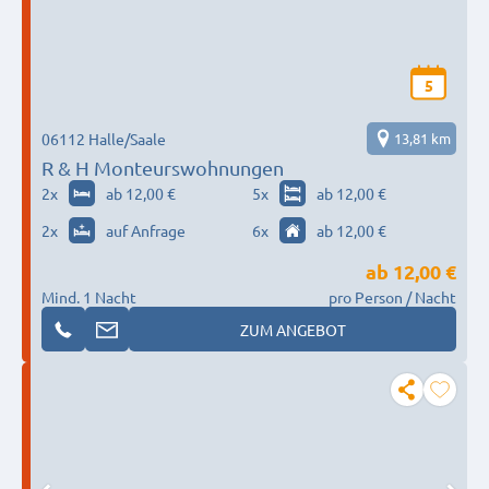
5
06112 Halle/Saale
13,81 km
R & H Monteurswohnungen
2
x
ab 12,00 €
5
x
ab 12,00 €
2
x
auf Anfrage
6
x
ab 12,00 €
ab
12,00 €
Mind. 1 Nacht
pro Person / Nacht
ZUM ANGEBOT