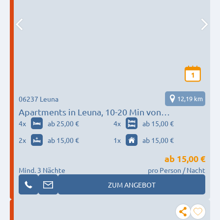
1
06237 Leuna
12,19 km
Apartments in Leuna, 10-20 Min von
Merseburg, Bad Dürrenberg, Burgwerben,
4
x
ab 25,00 €
4
x
ab 15,00 €
Halle, Weißenfels
2
x
ab 15,00 €
1
x
ab 15,00 €
ab
15,00 €
Mind. 3 Nächte
pro Person / Nacht
ZUM ANGEBOT