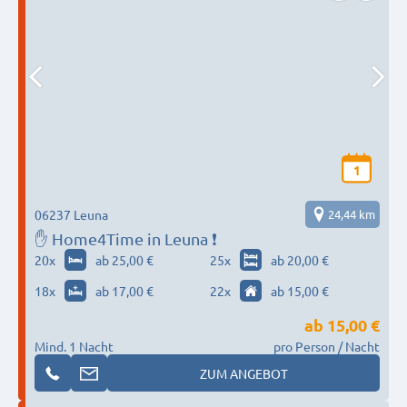
1
06237 Leuna
24,44 km
✋ Home4Time in Leuna ❗
20
x
ab 25,00 €
25
x
ab 20,00 €
18
x
ab 17,00 €
22
x
ab 15,00 €
ab
15,00 €
Mind. 1 Nacht
pro Person / Nacht
ZUM ANGEBOT