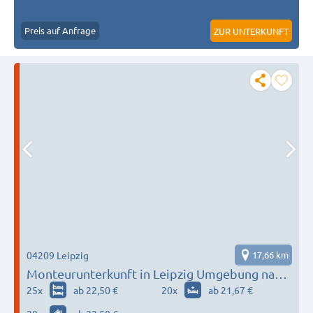
Preis auf Anfrage
ZUR UNTERKUNFT
04209 Leipzig
17,66 km
Monteurunterkunft in Leipzig Umgebung nach
Wunsch / Bedürfnis
25
x
ab 22,50 €
20
x
ab 21,67 €