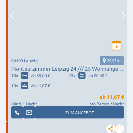
5
04109 Leipzig
20,95 km
Monteurzimmer Leipzig 24 /// 25 Wohnungen
& 100 Einzelbetten in Leipzig & Umgebung
10
x
ab 35,00 €
25
x
ab 20,00 €
10
x
ab 11,67 €
ab
11,67 €
Mind. 1 Nacht
pro Person / Nacht
ZUM ANGEBOT