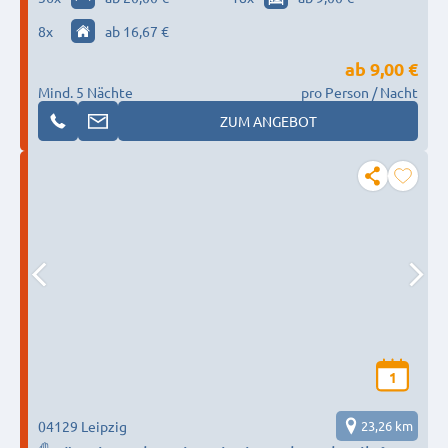
8
x
ab 16,67 €
ab
9,00 €
Mind. 5 Nächte
pro Person / Nacht
ZUM ANGEBOT
1
04129 Leipzig
23,26 km