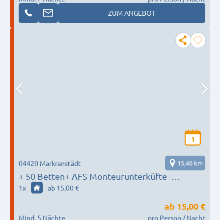
ZUM ANGEBOT
1
04420 Markranstädt
15,46 km
+ 50 Betten+ AFS Monteurunterküfte -
Markranstädt Nähe Leuna
1
x
ab 15,00 €
ab
15,00 €
Mind. 5 Nächte
pro Person / Nacht