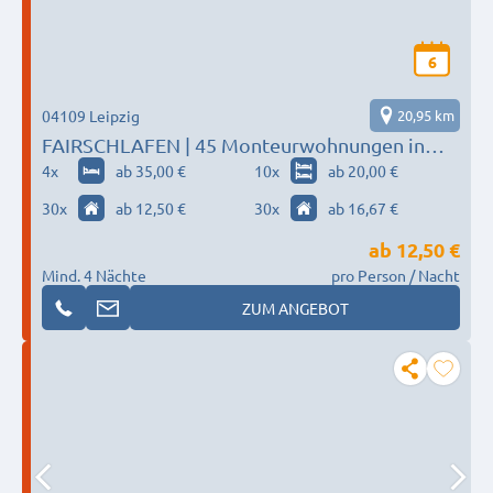
6
04109 Leipzig
20,95 km
FAIRSCHLAFEN | 45 Monteurwohnungen in
Leipzig
4
x
ab 35,00 €
10
x
ab 20,00 €
30
x
ab 12,50 €
30
x
ab 16,67 €
ab
12,50 €
Mind. 4 Nächte
pro Person / Nacht
ZUM ANGEBOT