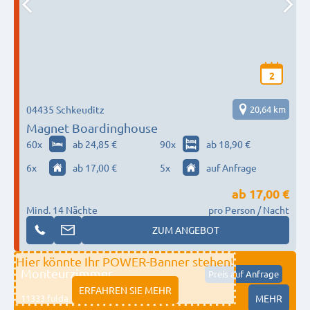
2
04435 Schkeuditz
20,64 km
Magnet Boardinghouse
60
x
ab 24,85 €
90
x
ab 18,90 €
6
x
ab 17,00 €
5
x
auf Anfrage
ab
17,00 €
Mind. 14 Nächte
pro Person / Nacht
ZUM ANGEBOT
Hier könnte Ihr POWER-Banner stehen!
Monteurzimmer
Preis auf Anfrage
ERFAHREN SIE MEHR
11333 fulda
MEHR