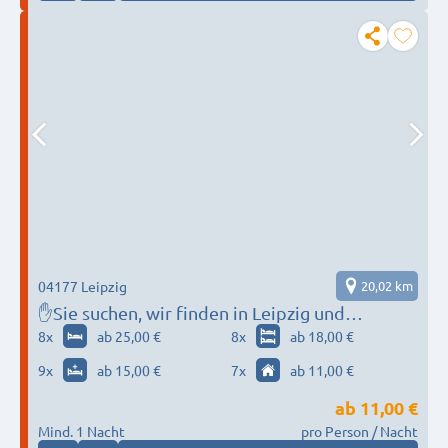
04177 Leipzig
20,02 km
✋Sie suchen, wir finden in Leipzig und
Stadtteile❗
8
x
ab 25,00 €
8
x
ab 18,00 €
9
x
ab 15,00 €
7
x
ab 11,00 €
ab
11,00 €
Mind. 1 Nacht
pro Person / Nacht