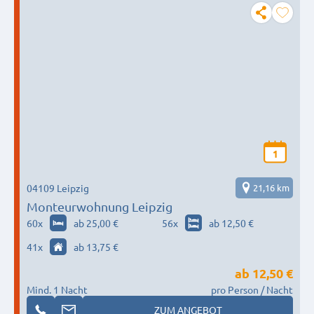
1
04109 Leipzig
21,16 km
Monteurwohnung Leipzig
60
x
ab 25,00 €
56
x
ab 12,50 €
41
x
ab 13,75 €
ab
12,50 €
Mind. 1 Nacht
pro Person / Nacht
ZUM ANGEBOT