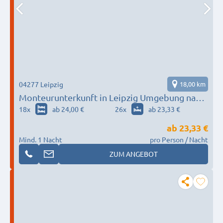
04277 Leipzig
18,00 km
Monteurunterkunft in Leipzig Umgebung nach
Wunsch / Bedürfnis
18
x
ab 24,00 €
26
x
ab 23,33 €
ab
23,33 €
Mind. 1 Nacht
pro Person / Nacht
ZUM ANGEBOT