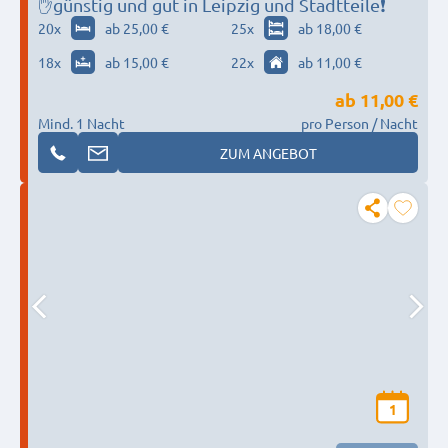
✋günstig und gut in Leipzig und Stadtteile❗
20
x
ab 25,00 €
25
x
ab 18,00 €
18
x
ab 15,00 €
22
x
ab 11,00 €
ab
11,00 €
Mind. 1 Nacht
pro Person / Nacht
ZUM ANGEBOT
1