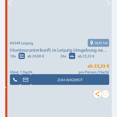
04349 Leipzig
28,01 km
Monteurunterkunft in Leipzig Umgebung nach
Wunsch / Bedürfnis
18
x
ab 24,00 €
26
x
ab 23,33 €
ab
23,33 €
Mind. 1 Nacht
pro Person / Nacht
ZUM ANGEBOT