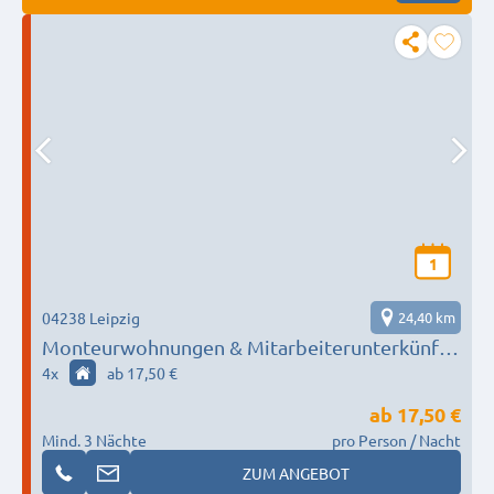
1
04238 Leipzig
24,40 km
Monteurwohnungen & Mitarbeiterunterkünfte
Leipzig – mehrere Wohnungen in Leipzig &
4
x
ab 17,50 €
Umgebung | Parkplatz | WLAN
ab
17,50 €
Mind. 3 Nächte
pro Person / Nacht
ZUM ANGEBOT