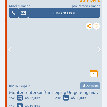
ab
14,44 €
Mind. 1 Nacht
pro Person / Nacht
ZUM ANGEBOT
1
04107 Leipzig
20,18 km
Monteurunterkunft in Leipzig Umgebung nach
Wunsch / Bedürfnis
15
x
ab 22,00 €
24
x
ab 20,00 €
11
x
ab 19,00 €