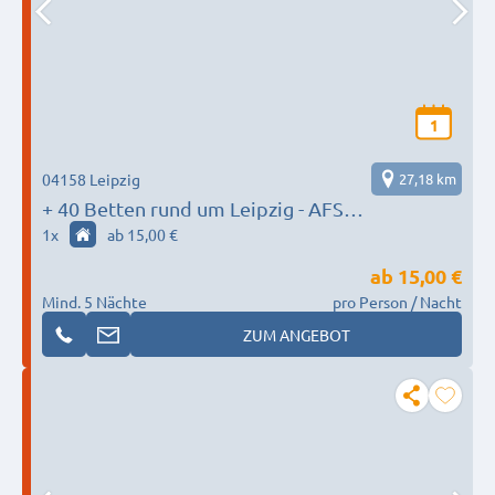
1
04158 Leipzig
27,18 km
+ 40 Betten rund um Leipzig - AFS
Monteurunterkünfte
1
x
ab 15,00 €
ab
15,00 €
Mind. 5 Nächte
pro Person / Nacht
ZUM ANGEBOT