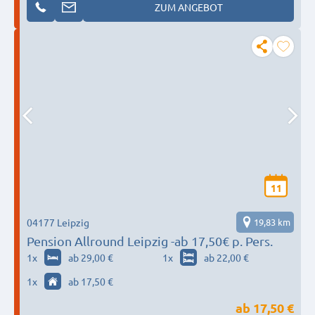
ZUM ANGEBOT
11
04177 Leipzig
19,83 km
Pension Allround Leipzig -ab 17,50€ p. Pers.
1
x
ab 29,00 €
1
x
ab 22,00 €
1
x
ab 17,50 €
ab
17,50 €