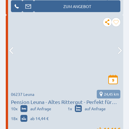
ZUM ANGEBOT
9
06237 Leuna
24,45 km
Pension Leuna - Altes Rittergut - Perfekt für
Monteure & Handwerker
10
x
auf Anfrage
1
x
auf Anfrage
18
x
ab 14,44 €