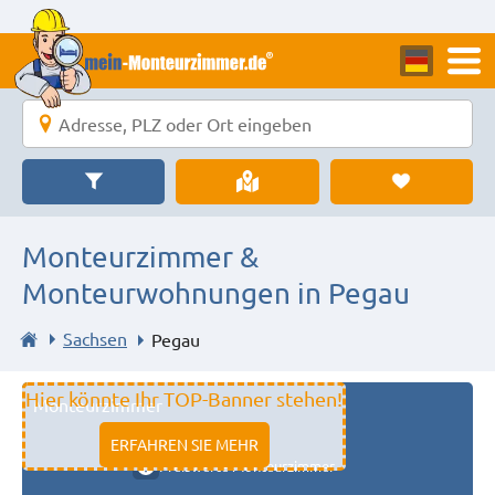
Monteurzimmer &
Monteurwohnungen in Pegau
Sachsen
Pegau
Hier könnte Ihr TOP-Banner stehen!
Monteurzimmer
11333 fulda
ERFAHREN SIE MEHR
Preiswerte Monteurzimmer