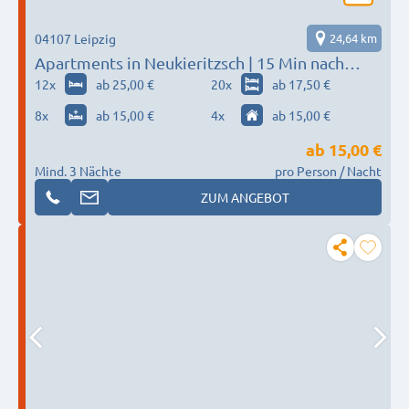
04107 Leipzig
24,64 km
Apartments in Neukieritzsch | 15 Min nach
Lippendorf, Zwenkau, Böhlen, Rötha, Borna,
12
x
ab 25,00 €
20
x
ab 17,50 €
Pegau, Lucka
8
x
ab 15,00 €
4
x
ab 15,00 €
ab
15,00 €
Mind. 3 Nächte
pro Person / Nacht
ZUM ANGEBOT