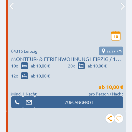
10
04315 Leipzig
22,27 km
MONTEUR- & FERIENWOHNUNG LEIPZIG / 10 €
pro Person / Modern, Sauber, Günstig
10
x
ab 10,00 €
20
x
ab 10,00 €
12
x
ab 10,00 €
ab
10,00 €
Mind. 1 Nacht
pro Person / Nacht
ZUM ANGEBOT