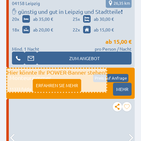
04158 Leipzig
26,35 km
✋ günstig und gut in Leipzig und Stadtteile❗
20
x
ab 35,00 €
25
x
ab 30,00 €
18
x
ab 20,00 €
22
x
ab 15,00 €
ab
15,00 €
Mind. 1 Nacht
pro Person / Nacht
ZUM ANGEBOT
Hier könnte Ihr POWER-Banner stehen!
Monteurzimmer
Preis auf Anfrage
ERFAHREN SIE MEHR
11333 fulda
MEHR