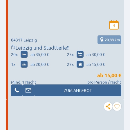
1
04317 Leipzig
20,88 km
✋Leipzig und Stadtteile❗
20
x
ab 35,00 €
25
x
ab 30,00 €
1
x
ab 20,00 €
22
x
ab 15,00 €
ab
15,00 €
Mind. 1 Nacht
pro Person / Nacht
ZUM ANGEBOT