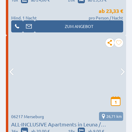
ab
23,33 €
Mind. 1 Nacht
pro Person / Nacht
ZUM ANGEBOT
1
06217 Merseburg
26,71 km
ALL-INCLUSIVE Apartments in Leuna /
Merseburg / Halle (Saale)
36
x
ab 20,00 €
18
x
ab 9,00 €