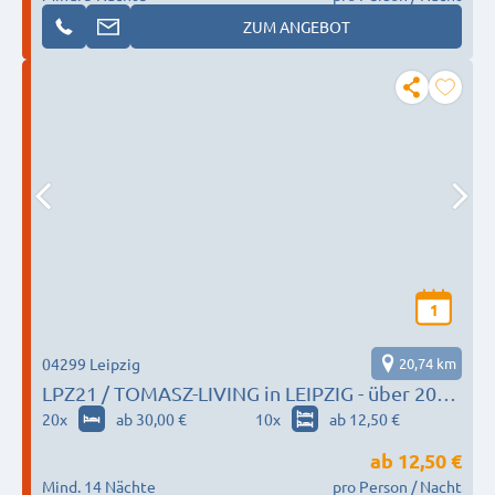
ZUM ANGEBOT
1
04299 Leipzig
20,74 km
LPZ21 / TOMASZ-LIVING in LEIPZIG - über 200+
Einzelbetten
20
x
ab 30,00 €
10
x
ab 12,50 €
ab
12,50 €
Mind. 14 Nächte
pro Person / Nacht