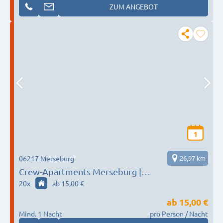
ZUM ANGEBOT
1
06217 Merseburg
26,97 km
Crew-Apartments Merseburg |
Monteurzimmer mit Einzelbetten & Küche
20
x
ab 15,00 €
ab
15,00 €
Mind. 1 Nacht
pro Person / Nacht