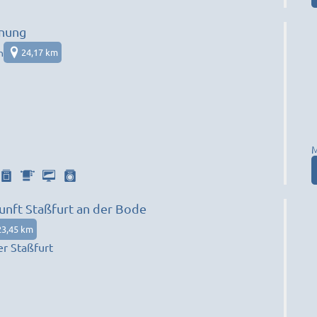
hnung
n
24,17 km
M
nft Staßfurt an der Bode
23,45 km
r Staßfurt