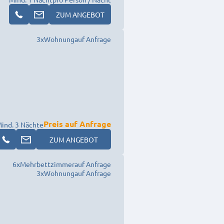
ZUM ANGEBOT
3
x
Wohnung
auf Anfrage
Preis auf Anfrage
ind. 3 Nächte
ZUM ANGEBOT
6
x
Mehrbettzimmer
auf Anfrage
3
x
Wohnung
auf Anfrage