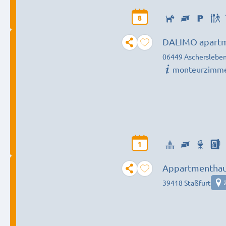
8
DALIMO apartme
06449 Ascherslebe
monteurzimm
1
Appartmenthau
39418 Staßfurt