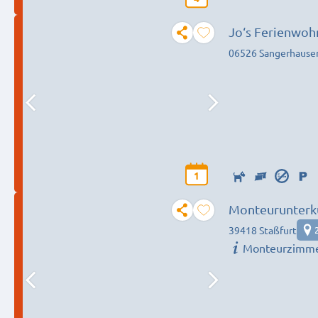
Jo‘s Ferienwo
06526 Sangerhause
1
Monteurunterku
39418 Staßfurt
Monteurzimme