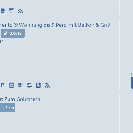
nts ※ Wohnung bis 9 Pers. mit Balkon & Grill
n
12,06 km
er
M
s Zum Goldstern
24,43 km