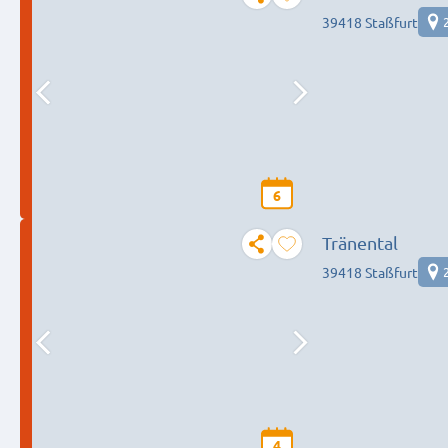
39418 Staßfurt
6
Tränental
39418 Staßfurt
4