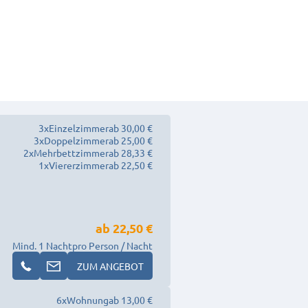
3
x
Einzelzimmer
ab 30,00 €
3
x
Doppelzimmer
ab 25,00 €
2
x
Mehrbettzimmer
ab 28,33 €
1
x
Viererzimmer
ab 22,50 €
ab
22,50 €
Mind. 1 Nacht
pro Person / Nacht
ZUM ANGEBOT
6
x
Wohnung
ab 13,00 €