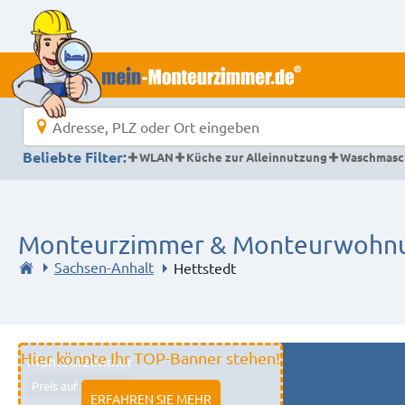
Beliebte Filter:
WLAN
Küche zur Alleinnutzung
Waschmasc
Monteurzimmer & Monteurwohnun
Sachsen-Anhalt
Hettstedt
Hier könnte Ihr TOP-Banner stehen!
Monteurzimmer
Preis auf Anfrage
ERFAHREN SIE MEHR