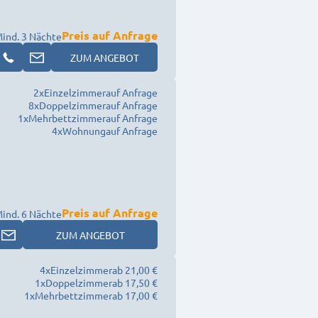
Preis auf Anfrage
ind. 3 Nächte
ZUM ANGEBOT
2
x
Einzelzimmer
auf Anfrage
8
x
Doppelzimmer
auf Anfrage
1
x
Mehrbettzimmer
auf Anfrage
4
x
Wohnung
auf Anfrage
Preis auf Anfrage
ind. 6 Nächte
ZUM ANGEBOT
4
x
Einzelzimmer
ab 21,00 €
1
x
Doppelzimmer
ab 17,50 €
1
x
Mehrbettzimmer
ab 17,00 €