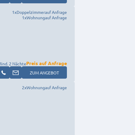
1
x
Doppelzimmer
auf Anfrage
1
x
Wohnung
auf Anfrage
Preis auf Anfrage
ind. 2 Nächte
ZUM ANGEBOT
2
x
Wohnung
auf Anfrage