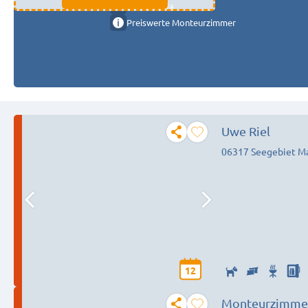
11333 fulda
Preiswerte Monteurzimmer
Uwe Riel
06317 Seegebiet Ma
12
Monteurzimmer