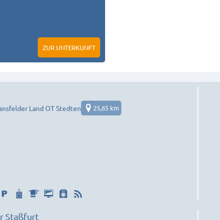
ZUR UNTERKUNFT
nsfelder Land OT Stedten
25,65 km
 Staßfurt