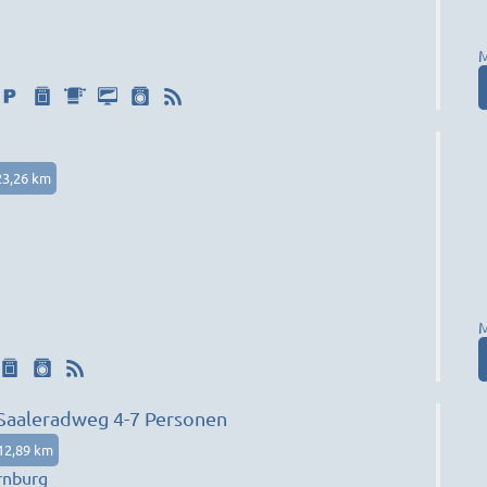
M
23,26 km
M
Saaleradweg 4-7 Personen
12,89 km
rnburg