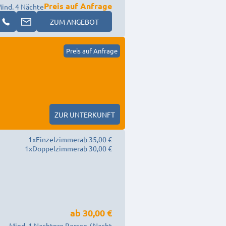
Preis auf Anfrage
ind. 4 Nächte
ZUM ANGEBOT
Preis auf Anfrage
ZUR UNTERKUNFT
1
x
Einzelzimmer
ab 35,00 €
1
x
Doppelzimmer
ab 30,00 €
ab
30,00 €
Mind. 1 Nacht
pro Person / Nacht