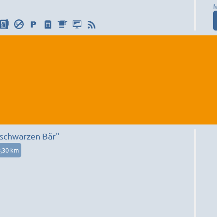
M
 schwarzen Bär"
,30 km