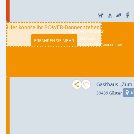
Hier könnte Ihr POWER-Banner stehen!
Monteurzimmer
11333 fulda
ERFAHREN SIE MEHR
Preiswerte Monteurzimmer
Gasthaus ,,Zum
39439 Güsten
18