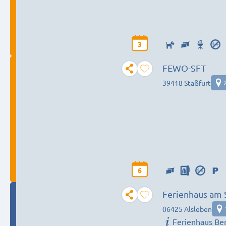
3
FEWO-SFT
39418 Staßfurt
6
Ferienhaus am 
06425 Alsleben
Ferienhaus Be