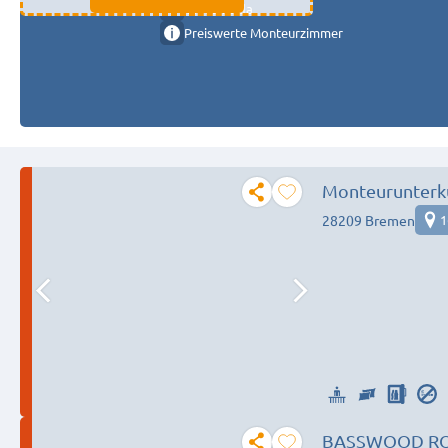
11333 fulda
Preiswerte Monteurzimmer
Monteurunterk
Bedürfnis
28209 Bremen
1
BASSWOOD ROOM