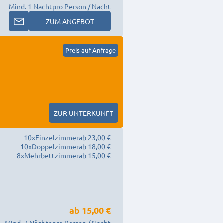
Mind. 1 Nacht
pro Person / Nacht
ZUM ANGEBOT
Preis auf Anfrage
ZUR UNTERKUNFT
10
x
Einzelzimmer
ab 23,00 €
10
x
Doppelzimmer
ab 18,00 €
8
x
Mehrbettzimmer
ab 15,00 €
ab
15,00 €
Mind. 7 Nächte
pro Person / Nacht