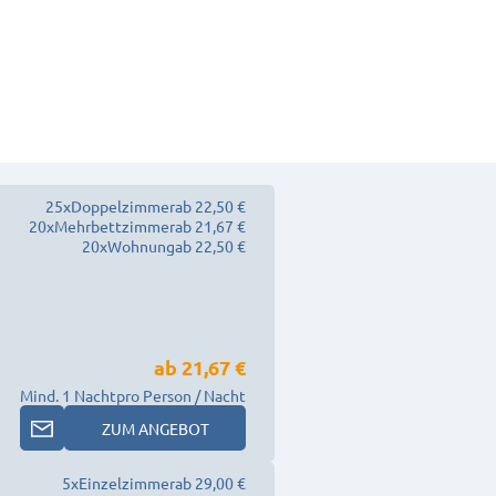
25
x
Doppelzimmer
ab 22,50 €
20
x
Mehrbettzimmer
ab 21,67 €
20
x
Wohnung
ab 22,50 €
ab
21,67 €
Mind. 1 Nacht
pro Person / Nacht
ZUM ANGEBOT
5
x
Einzelzimmer
ab 29,00 €