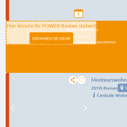
1
Hier könnte Ihr POWER-Banner stehen!
Monteurzimmer
11333 fulda
ERFAHREN SIE MEHR
Preiswerte Monteurzimmer
Monteurswohnu
28195 Bremen
1
Centrale Woh