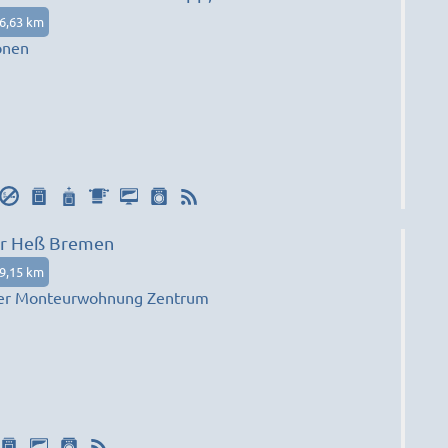
6,63 km
onen
r Heß Bremen
9,15 km
r Monteurwohnung Zentrum