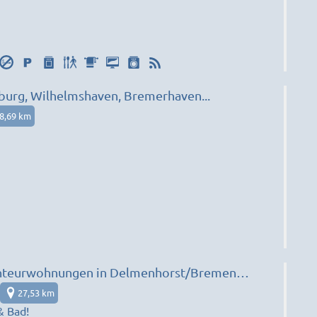
urg, Wilhelmshaven, Bremerhaven...
8,69 km
Monteurwohnungen in Delmenhorst/Bremen
-RU)
27,53 km
& Bad!