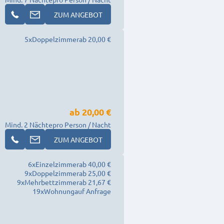
ZUM ANGEBOT
5
x
Doppelzimmer
ab 20,00 €
ab
20,00 €
Mind. 2 Nächte
pro Person / Nacht
ZUM ANGEBOT
6
x
Einzelzimmer
ab 40,00 €
9
x
Doppelzimmer
ab 25,00 €
9
x
Mehrbettzimmer
ab 21,67 €
19
x
Wohnung
auf Anfrage