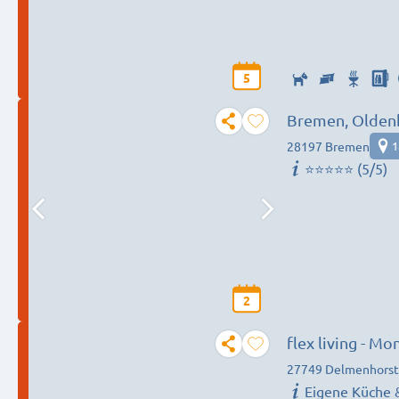
5
Bremen, Oldenb
28197 Bremen
1
⭐️⭐️⭐️⭐️⭐️ (5/5)
2
flex living - 
(DEU-EN-PL-HU
27749 Delmenhorst
Eigene Küche 