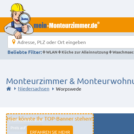
Beliebte Filter:
WLAN
Küche zur Alleinnutzung
Waschmasc
Monteurzimmer & Monteurwohnu
Niedersachsen
Worpswede
Hier könnte Ihr TOP-Banner stehen!
Monteurzimmer
Preis auf Anfrage
ERFAHREN SIE MEHR