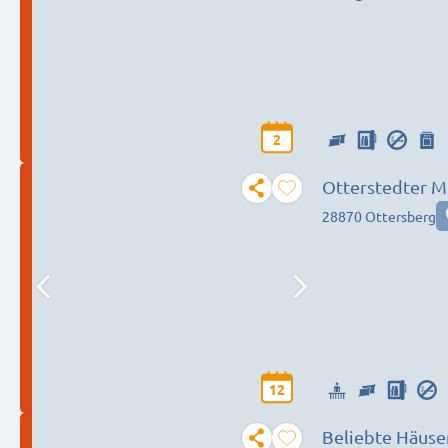
2
Otterstedter M
28870 Ottersberg
12
Beliebte Häuse