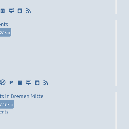
nts
,07 km
s in Bremen Mitte
7,48 km
ents