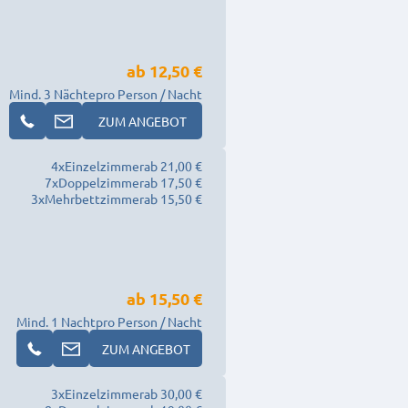
ab
12,50 €
Mind. 3 Nächte
pro Person / Nacht
ZUM ANGEBOT
4
x
Einzelzimmer
ab 21,00 €
7
x
Doppelzimmer
ab 17,50 €
3
x
Mehrbettzimmer
ab 15,50 €
ab
15,50 €
Mind. 1 Nacht
pro Person / Nacht
ZUM ANGEBOT
3
x
Einzelzimmer
ab 30,00 €