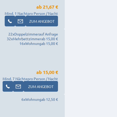
ab
21,67 €
Mind. 1 Nacht
pro Person / Nacht
ZUM ANGEBOT
22
x
Doppelzimmer
auf Anfrage
32
x
Mehrbettzimmer
ab 15,00 €
16
x
Wohnung
ab 15,00 €
ab
15,00 €
Mind. 7 Nächte
pro Person / Nacht
ZUM ANGEBOT
6
x
Wohnung
ab 12,50 €