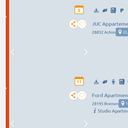
5
JUC Apparteme
28832 Achim
22
11
Ford Apartment
28195 Bremen
1
Studio Apartm