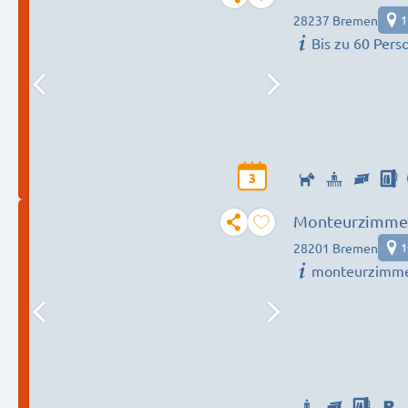
✪✪✪✪✪
28237 Bremen
1
Bis zu 60 Pers
3
Monteurzimme
28201 Bremen
1
monteurzimme