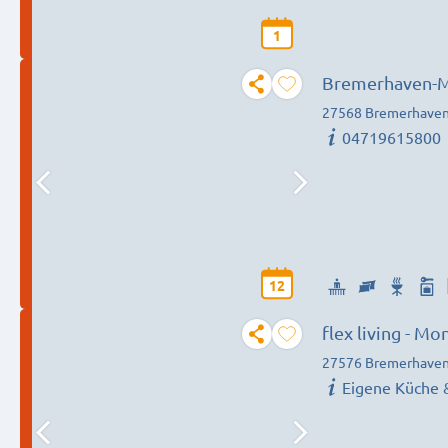
1
27568 Bremerhave
04719615800
12
flex living - 
(DEU|EN|PL|HU
27576 Bremerhave
Eigene Küche 