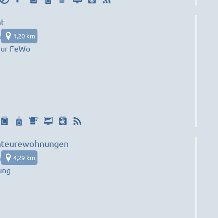
t
n
1,20 km
eur FeWo
nteurewohnungen
n
4,29 km
ung