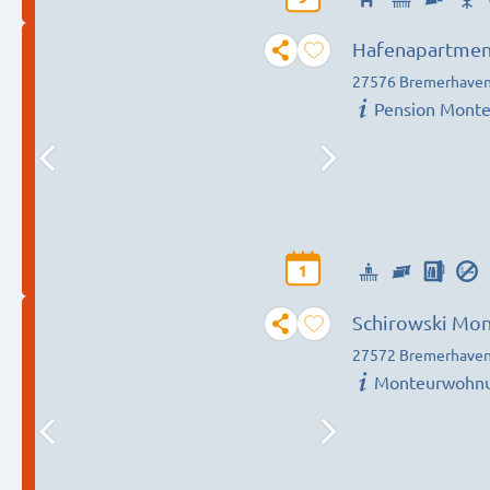
Hafenapartmen
27576 Bremerhave
Pension Mont
1
Schirowski Mo
27572 Bremerhave
Monteurwohn