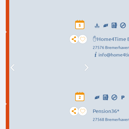
5
✋Home4Time Bremerhaven * Nordenham * Cappel * Sie
suchen, wir fi
27576 Bremerhave
info@home4ti
2
Pension36*
27568 Bremerhave