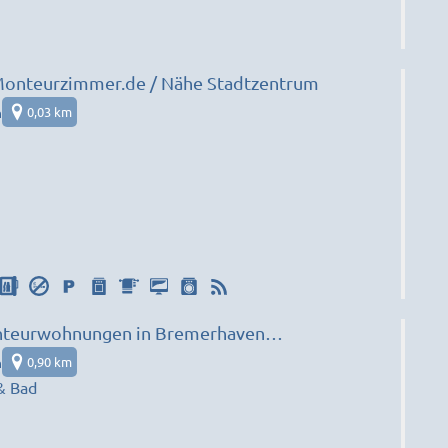
Bremerhaven-Monteurzimmer.de / Nähe Stadtzentrum
n
0,03 km
Monteurwohnungen in Bremerhaven
|RU)
n
0,90 km
& Bad