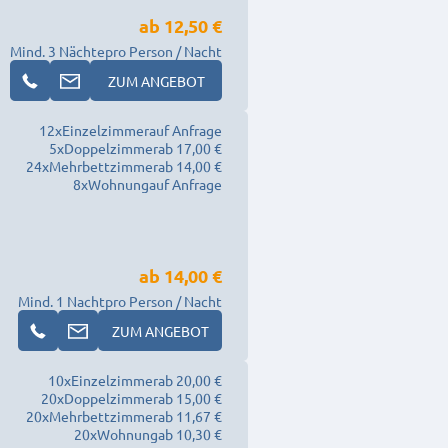
ab
12,50 €
Mind. 3 Nächte
pro Person / Nacht
ZUM ANGEBOT
12
x
Einzelzimmer
auf Anfrage
5
x
Doppelzimmer
ab 17,00 €
24
x
Mehrbettzimmer
ab 14,00 €
8
x
Wohnung
auf Anfrage
ab
14,00 €
Mind. 1 Nacht
pro Person / Nacht
ZUM ANGEBOT
10
x
Einzelzimmer
ab 20,00 €
20
x
Doppelzimmer
ab 15,00 €
20
x
Mehrbettzimmer
ab 11,67 €
20
x
Wohnung
ab 10,30 €