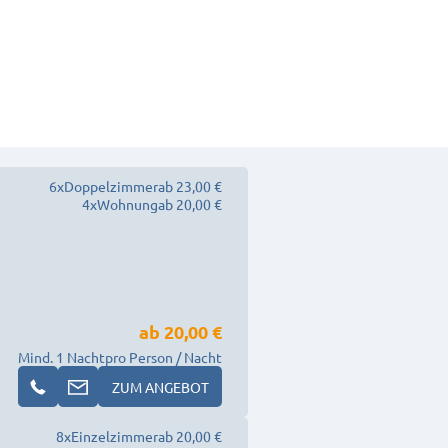
6
x
Doppelzimmer
ab 23,00 €
4
x
Wohnung
ab 20,00 €
ab
20,00 €
Mind. 1 Nacht
pro Person / Nacht
ZUM ANGEBOT
8
x
Einzelzimmer
ab 20,00 €