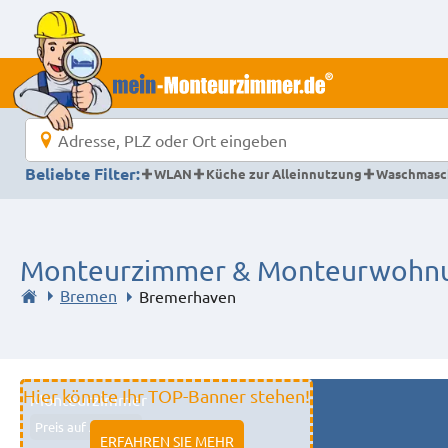
Beliebte Filter:
WLAN
Küche zur Alleinnutzung
Waschmasc
Monteurzimmer & Monteurwohnu
Bremen
Bremerhaven
Hier könnte Ihr TOP-Banner stehen!
Monteurzimmer
Preis auf Anfrage
ERFAHREN SIE MEHR