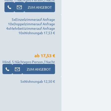
ZUM ANGEBOT
5
x
Einzelzimmer
auf Anfrage
10
x
Doppelzimmer
auf Anfrage
4
x
Mehrbettzimmer
auf Anfrage
10
x
Wohnung
ab 17,53 €
ab
17,53 €
Mind. 5 Nächte
pro Person / Nacht
ZUM ANGEBOT
5
x
Wohnung
ab 12,50 €