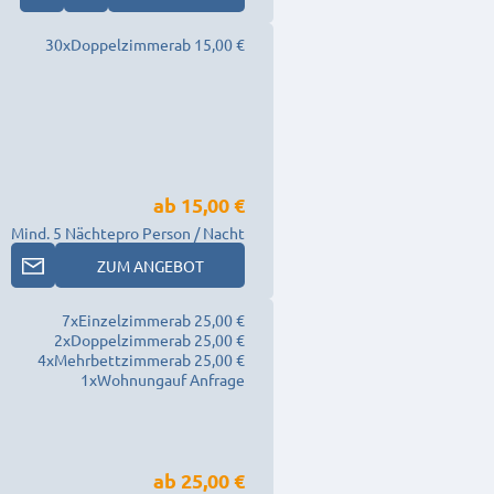
30
x
Doppelzimmer
ab 15,00 €
ab
15,00 €
Mind. 5 Nächte
pro Person / Nacht
ZUM ANGEBOT
7
x
Einzelzimmer
ab 25,00 €
2
x
Doppelzimmer
ab 25,00 €
4
x
Mehrbettzimmer
ab 25,00 €
1
x
Wohnung
auf Anfrage
ab
25,00 €