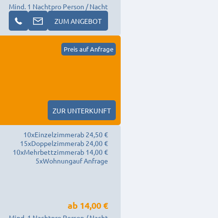
Mind. 1 Nacht
pro Person / Nacht
ZUM ANGEBOT
Preis auf Anfrage
ZUR UNTERKUNFT
10
x
Einzelzimmer
ab 24,50 €
15
x
Doppelzimmer
ab 24,00 €
10
x
Mehrbettzimmer
ab 14,00 €
5
x
Wohnung
auf Anfrage
ab
14,00 €
Mind. 1 Nacht
pro Person / Nacht