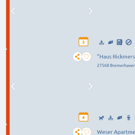
3
"Haus Rickmers
27568 Bremerhave
4
Weser Apartme