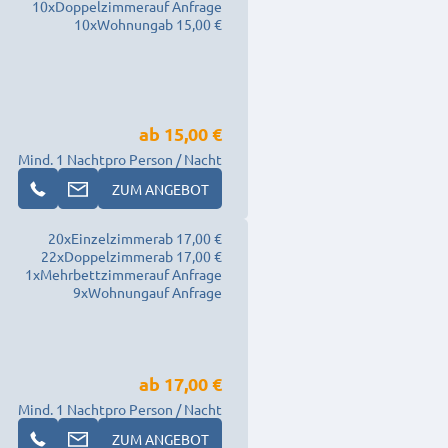
10
x
Doppelzimmer
auf Anfrage
10
x
Wohnung
ab 15,00 €
ab
15,00 €
Mind. 1 Nacht
pro Person / Nacht
ZUM ANGEBOT
20
x
Einzelzimmer
ab 17,00 €
22
x
Doppelzimmer
ab 17,00 €
1
x
Mehrbettzimmer
auf Anfrage
9
x
Wohnung
auf Anfrage
ab
17,00 €
Mind. 1 Nacht
pro Person / Nacht
ZUM ANGEBOT