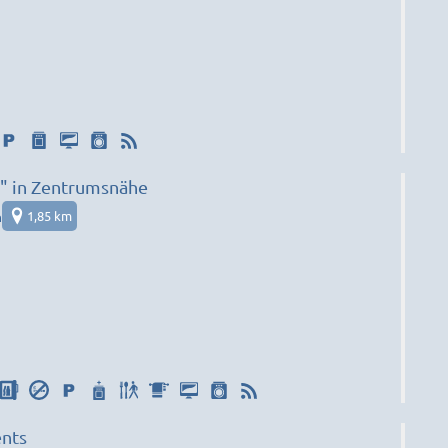
" in Zentrumsnähe
n
1,85 km
nts