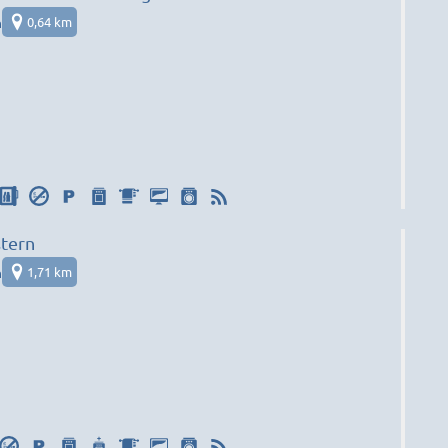
n
0,64 km
stern
n
1,71 km