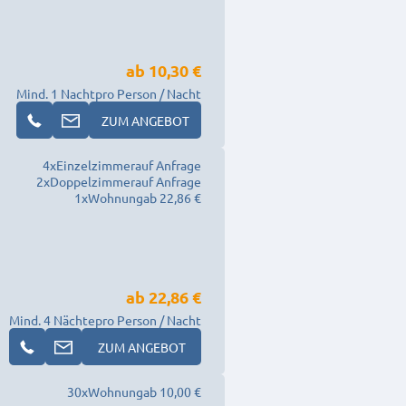
ab
10,30 €
Mind. 1 Nacht
pro Person / Nacht
ZUM ANGEBOT
4
x
Einzelzimmer
auf Anfrage
2
x
Doppelzimmer
auf Anfrage
1
x
Wohnung
ab 22,86 €
ab
22,86 €
Mind. 4 Nächte
pro Person / Nacht
ZUM ANGEBOT
30
x
Wohnung
ab 10,00 €