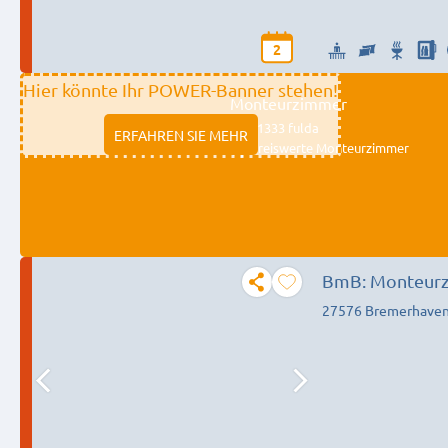
2
Hier könnte Ihr POWER-Banner stehen!
Monteurzimmer
11333 fulda
ERFAHREN SIE MEHR
Preiswerte Monteurzimmer
BmB: Monteurz
27576 Bremerhave