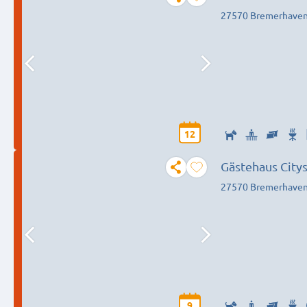
27570 Bremerhave
12
Gästehaus City
27570 Bremerhave
9