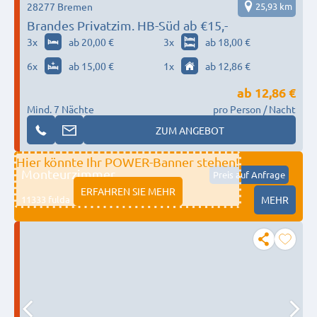
28277 Bremen
25,93 km
Brandes Privatzim. HB-Süd ab €15,-
3
x
ab 20,00 €
3
x
ab 18,00 €
6
x
ab 15,00 €
1
x
ab 12,86 €
ab
12,86 €
Mind. 7 Nächte
pro Person / Nacht
ZUM ANGEBOT
Hier könnte Ihr POWER-Banner stehen!
Monteurzimmer
Preis auf Anfrage
ERFAHREN SIE MEHR
11333 fulda
MEHR