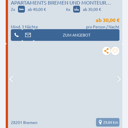
APARTAMENTS BREMEN UND MONTEUR
ZIMMER
2
x
ab 40,00 €
6
x
ab 30,00 €
ab
30,00 €
Mind. 3 Nächte
pro Person / Nacht
ZUM ANGEBOT
28201 Bremen
29,84 km