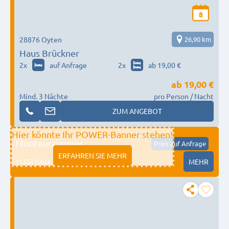
8
28876 Oyten
26,90 km
Haus Brückner
2
x
auf Anfrage
2
x
ab 19,00 €
ab
19,00 €
Mind. 3 Nächte
pro Person / Nacht
ZUM ANGEBOT
Hier könnte Ihr POWER-Banner stehen!
Monteurzimmer
Preis auf Anfrage
ERFAHREN SIE MEHR
11333 fulda
MEHR