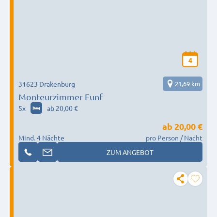
4
31623 Drakenburg
21,69 km
Monteurzimmer Funf
5
x
ab 20,00 €
ab
20,00 €
Mind. 4 Nächte
pro Person / Nacht
ZUM ANGEBOT