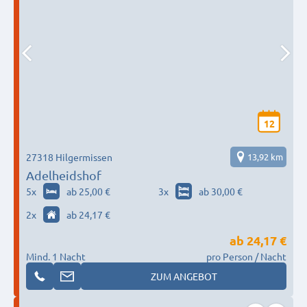
12
27318 Hilgermissen
13,92 km
Adelheidshof
5
x
ab 25,00 €
3
x
ab 30,00 €
2
x
ab 24,17 €
ab
24,17 €
Mind. 1 Nacht
pro Person / Nacht
ZUM ANGEBOT