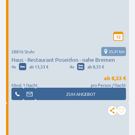
12
28816 Stuhr
25,31 km
Haus - Restaurant Poseidon - nahe Bremen
4
x
ab 13,33 €
4
x
ab 8,33 €
ab
8,33 €
Mind. 1 Nacht
pro Person / Nacht
ZUM ANGEBOT