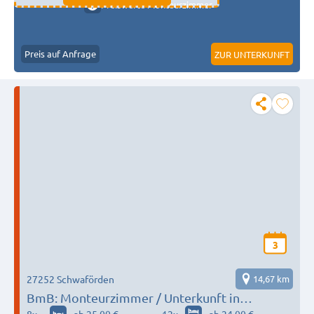
Preiswerte Monteurzimmer
Preis auf Anfrage
ZUR UNTERKUNFT
3
27252 Schwaförden
14,67 km
BmB: Monteurzimmer / Unterkunft in
Schwaförden - 55 Betten