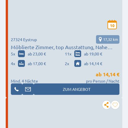
10
27324 Eystrup
17,32 km
Möblierte Zimmer, top Ausstattung, Nahe
Bahnhof
5
x
ab 23,00 €
11
x
ab 19,00 €
4
x
ab 17,00 €
2
x
ab 14,14 €
ab
14,14 €
Mind. 4 Nächte
pro Person / Nacht
ZUM ANGEBOT