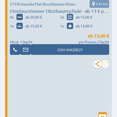
27330 Asendorf bei Bruchhausen-Vilsen
9,41 km
Monteurzimmer Obstbaumschule - ab 13 € p.
Pers. bei Vollbelegung
4
x
ab 20,00 €
5
x
ab 15,00 €
1
x
ab 15,00 €
1
x
ab 13,00 €
ab
13,00 €
Mind. 1 Nacht
pro Person / Nacht
ZUM ANGEBOT
12