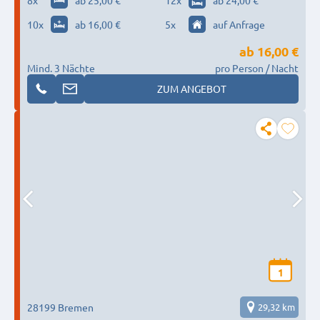
8
x
ab 25,00 €
12
x
ab 24,00 €
10
x
ab 16,00 €
5
x
auf Anfrage
ab
16,00 €
Mind. 3 Nächte
pro Person / Nacht
ZUM ANGEBOT
1
28199 Bremen
29,32 km