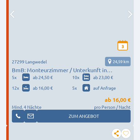
3
27299 Langwedel
24,59 km
BmB: Monteurzimmer / Unterkunft in
Langwedel - 50 Betten
5
x
ab 24,50 €
10
x
ab 23,00 €
12
x
ab 16,00 €
5
x
auf Anfrage
ab
16,00 €
Mind. 4 Nächte
pro Person / Nacht
ZUM ANGEBOT