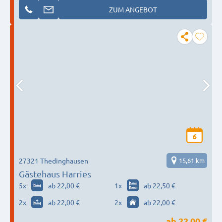
ZUM ANGEBOT
6
27321 Thedinghausen
15,61 km
Gästehaus Harries
5
x
ab 22,00 €
1
x
ab 22,50 €
2
x
ab 22,00 €
2
x
ab 22,00 €
ab
22,00 €