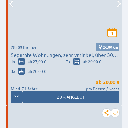
1
28309 Bremen
26,80 km
Separate Wohnungen, sehr variabel, über 30
Betten, 3 min zum Mercedes-Benz Werk
1
x
ab 27,00 €
7
x
ab 20,00 €
Bremen
3
x
ab 20,00 €
ab
20,00 €
Mind. 7 Nächte
pro Person / Nacht
ZUM ANGEBOT