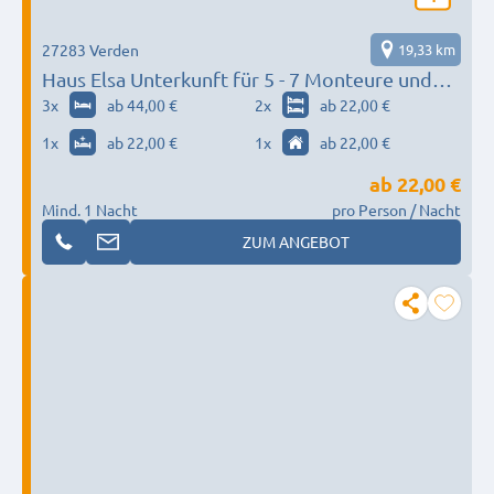
27283 Verden
19,33 km
Haus Elsa Unterkunft für 5 - 7 Monteure und
eine Wohnung für 7 weitere Monteure
3
x
ab 44,00 €
2
x
ab 22,00 €
vorhanden!
1
x
ab 22,00 €
1
x
ab 22,00 €
ab
22,00 €
Mind. 1 Nacht
pro Person / Nacht
ZUM ANGEBOT