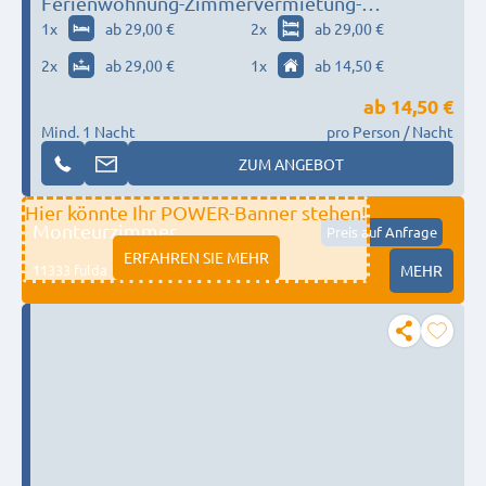
Ferienwohnung-Zimmervermietung-
Schrödter.de
1
x
ab 29,00 €
2
x
ab 29,00 €
2
x
ab 29,00 €
1
x
ab 14,50 €
ab
14,50 €
Mind. 1 Nacht
pro Person / Nacht
ZUM ANGEBOT
Hier könnte Ihr POWER-Banner stehen!
Monteurzimmer
Preis auf Anfrage
ERFAHREN SIE MEHR
11333 fulda
MEHR