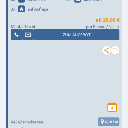
3
x
auf Anfrage
ab
28,00 €
Mind. 1 Nacht
pro Person / Nacht
ZUM ANGEBOT
4
04862 Mockrehna
8,18 km