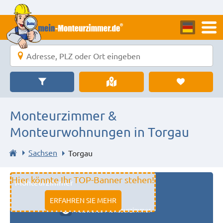
Monteurzimmer &
Monteurwohnungen in Torgau
Sachsen
Torgau
Hier könnte Ihr TOP-Banner stehen!
Monteurzimmer
11333 fulda
ERFAHREN SIE MEHR
Preiswerte Monteurzimmer