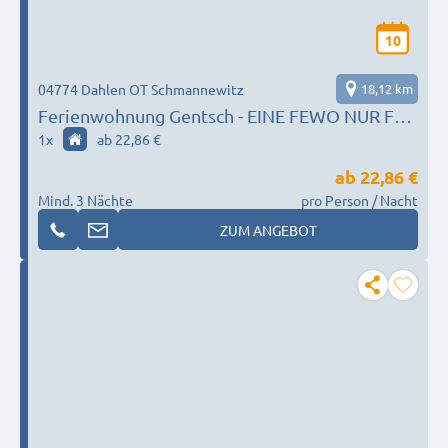
10
04774 Dahlen OT Schmannewitz
18,12 km
Ferienwohnung Gentsch - EINE FEWO NUR FÜR
SIE !!!
1
x
ab 22,86 €
ab
22,86 €
Mind. 3 Nächte
pro Person / Nacht
ZUM ANGEBOT