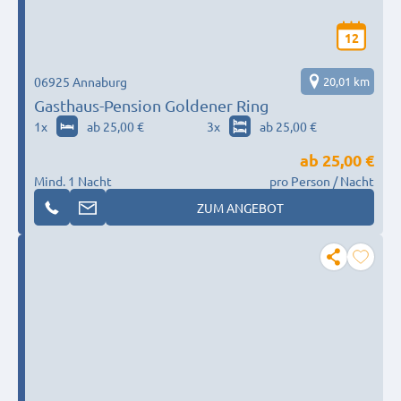
12
06925 Annaburg
20,01 km
Gasthaus-Pension Goldener Ring
1
x
ab 25,00 €
3
x
ab 25,00 €
ab
25,00 €
Mind. 1 Nacht
pro Person / Nacht
ZUM ANGEBOT