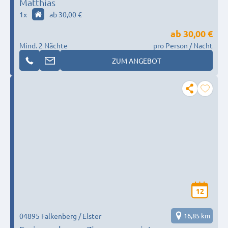
Matthias
1
x
ab 30,00 €
ab
30,00 €
Mind. 2 Nächte
pro Person / Nacht
ZUM ANGEBOT
12
04895 Falkenberg / Elster
16,85 km