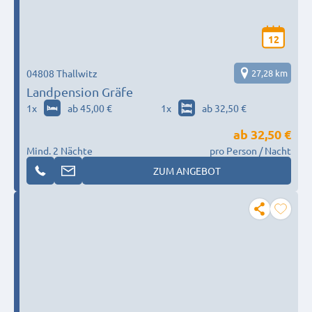
12
04808 Thallwitz
27,28 km
Landpension Gräfe
1
x
ab 45,00 €
1
x
ab 32,50 €
ab
32,50 €
Mind. 2 Nächte
pro Person / Nacht
ZUM ANGEBOT