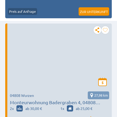
Preis auf Anfrage
ZUR UNTERKUNFT
5
04808 Wurzen
27,98 km
Monteurwohnung Badergraben 4, 04808
Wurzen
2
x
ab 30,00 €
1
x
ab 25,00 €