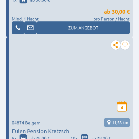
ab
30,00 €
Mind. 1 Nacht
pro Person / Nacht
ZUM ANGEBOT
4
04874 Belgern
11,58 km
Eulen Pension Kratzsch
6
x
ab 28,00 €
10
x
ab 28,00 €