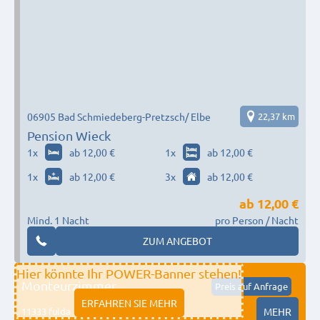
06905 Bad Schmiedeberg-Pretzsch/ Elbe
22,37 km
Pension Wieck
1
x
ab 12,00 €
1
x
ab 12,00 €
1
x
ab 12,00 €
3
x
ab 12,00 €
ab
12,00 €
Mind. 1 Nacht
pro Person / Nacht
ZUM ANGEBOT
Hier könnte Ihr POWER-Banner stehen!
Monteurzimmer
Preis auf Anfrage
ERFAHREN SIE MEHR
11333 fulda
MEHR