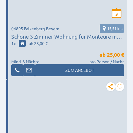
3
04895 Falkenberg-Beyern
15,51 km
Schöne 3 Zimmer Wohnung für Monteure in
Falkenberg, OT Beyern
1
x
ab 25,00 €
ab
25,00 €
Mind. 3 Nächte
pro Person / Nacht
ZUM ANGEBOT