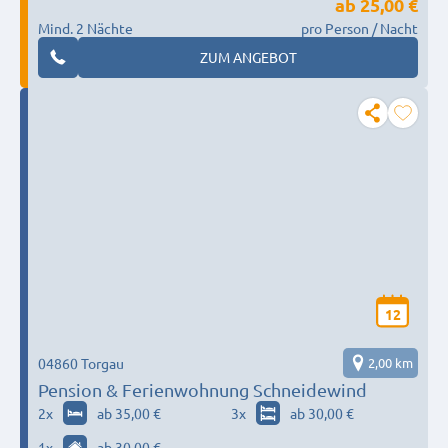
ab
25,00 €
Mind. 2 Nächte
pro Person / Nacht
ZUM ANGEBOT
12
04860 Torgau
2,00 km
Pension & Ferienwohnung Schneidewind
2
x
ab 35,00 €
3
x
ab 30,00 €
1
x
ab 30,00 €