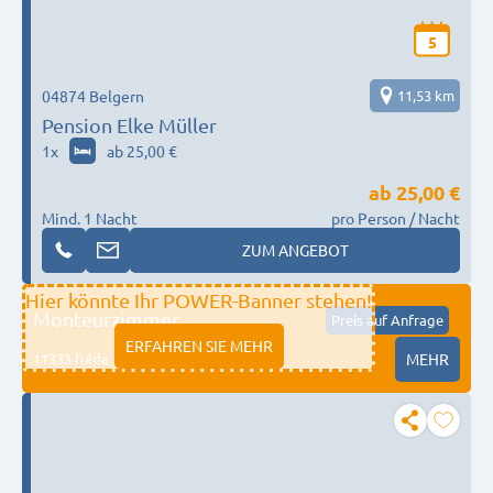
5
04874 Belgern
11,53 km
Pension Elke Müller
1
x
ab 25,00 €
ab
25,00 €
Mind. 1 Nacht
pro Person / Nacht
ZUM ANGEBOT
Hier könnte Ihr POWER-Banner stehen!
Monteurzimmer
Preis auf Anfrage
ERFAHREN SIE MEHR
11333 fulda
MEHR