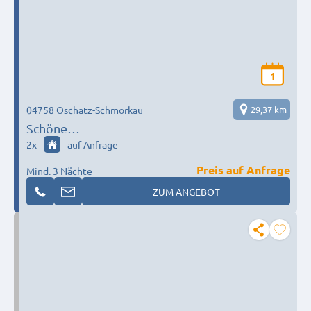
1
04758 Oschatz-Schmorkau
29,37 km
Schöne
Monteurunterkunft/Monteurzimmer/Monteur
2
x
auf Anfrage
wohnung
Preis auf Anfrage
Mind. 3 Nächte
ZUM ANGEBOT