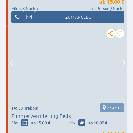
ab
15,00 €
Mind. 3 Nächte
pro Person / Nacht
ZUM ANGEBOT
14959 Trebbin
26,47 km
Zimmervermietung Felix
28
x
ab 15,00 €
11
x
ab 10,00 €