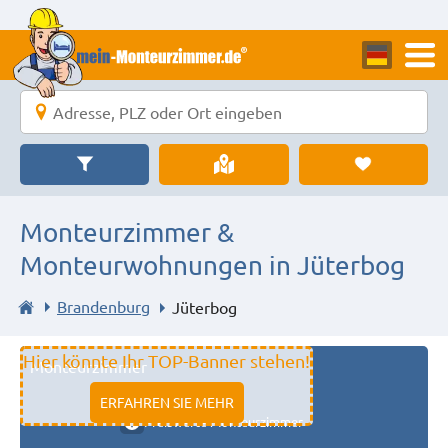
Monteurzimmer &
Monteurwohnungen in Jüterbog
Brandenburg
Jüterbog
Hier könnte Ihr TOP-Banner stehen!
Monteurzimmer
11333 fulda
ERFAHREN SIE MEHR
Preiswerte Monteurzimmer