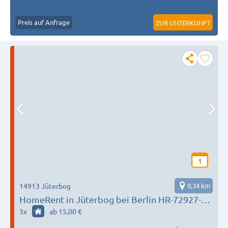
Preis auf Anfrage
ZUR UNTERKUNFT
1
14913 Jüterbog
0,34 km
HomeRent in Jüterbog bei Berlin HR-72927-
juetebog
3
x
ab 15,00 €