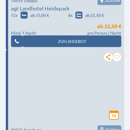
14959 Trebbin
24,43 km
agt Landhotel Heidepark
12
x
ab 25,00 €
8
x
ab 22,50 €
ab
22,50 €
Mind. 1 Nacht
pro Person / Nacht
ZUM ANGEBOT
12
06925 Annaburg
28,59 km