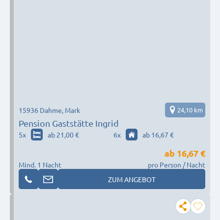
15936 Dahme, Mark
24,10 km
Pension Gaststätte Ingrid
5
x
ab 21,00 €
6
x
ab 16,67 €
ab
16,67 €
Mind. 1 Nacht
pro Person / Nacht
ZUM ANGEBOT