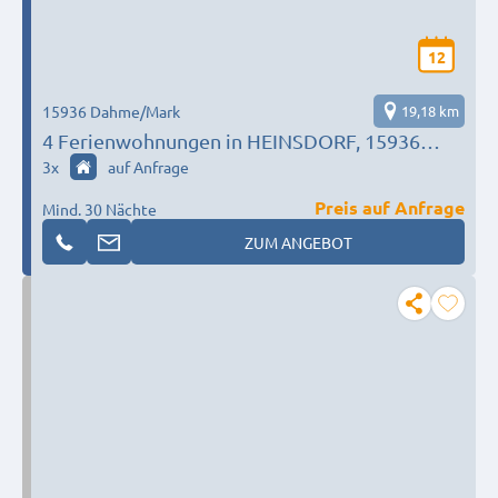
12
15936 Dahme/Mark
19,18 km
4 Ferienwohnungen in HEINSDORF, 15936
Dahme/Mark
3
x
auf Anfrage
Preis auf Anfrage
Mind. 30 Nächte
ZUM ANGEBOT