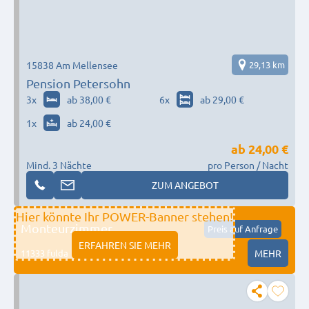
15838 Am Mellensee
29,13 km
Pension Petersohn
3
x
ab 38,00 €
6
x
ab 29,00 €
1
x
ab 24,00 €
ab
24,00 €
Mind. 3 Nächte
pro Person / Nacht
ZUM ANGEBOT
Hier könnte Ihr POWER-Banner stehen!
Monteurzimmer
Preis auf Anfrage
ERFAHREN SIE MEHR
11333 fulda
MEHR