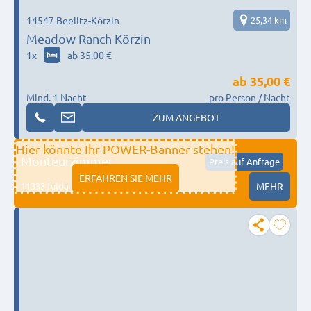
14547 Beelitz-Körzin
25,34 km
Meadow Ranch Körzin
1
x
ab 35,00 €
ab
35,00 €
Mind. 1 Nacht
pro Person / Nacht
ZUM ANGEBOT
Hier könnte Ihr POWER-Banner stehen!
Monteurzimmer
Preis auf Anfrage
ERFAHREN SIE MEHR
11333 fulda
MEHR