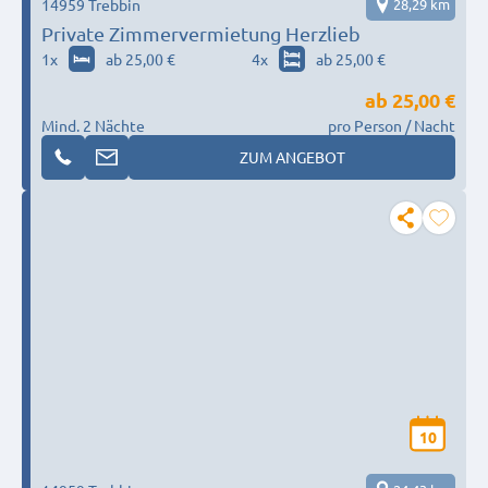
14959 Trebbin
28,29 km
Private Zimmervermietung Herzlieb
1
x
ab 25,00 €
4
x
ab 25,00 €
ab
25,00 €
Mind. 2 Nächte
pro Person / Nacht
ZUM ANGEBOT
10