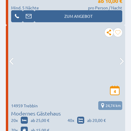
ab
10,00 €
Mind. 5 Nächte
pro Person / Nacht
ZUM ANGEBOT
4
14959 Trebbin
24,74 km
Modernes Gästehaus
20
x
ab 25,00 €
40
x
ab 20,00 €
70
x
ab 15,00 €