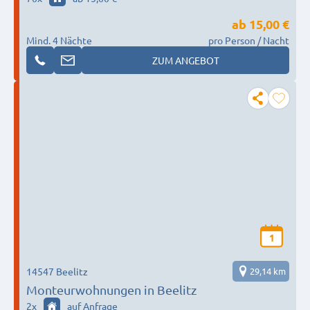
ab
15,00 €
Mind. 4 Nächte
pro Person / Nacht
ZUM ANGEBOT
1
14547 Beelitz
29,14 km
Monteurwohnungen in Beelitz
2
x
auf Anfrage