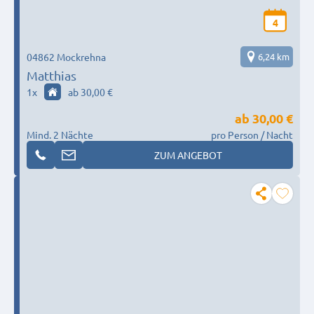
4
04862 Mockrehna
6,24 km
Matthias
1
x
ab 30,00 €
ab
30,00 €
Mind. 2 Nächte
pro Person / Nacht
ZUM ANGEBOT