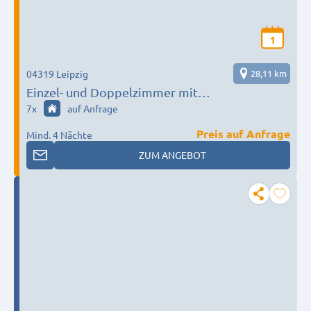
1
04319 Leipzig
28,11 km
Einzel- und Doppelzimmer mit
Grillmöglichkeit in Leipzig
7
x
auf Anfrage
Preis auf Anfrage
Mind. 4 Nächte
ZUM ANGEBOT