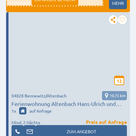
11333 fulda
MEHR
12
04828 Bennewitz/Altenbach
19,75 km
Ferienwohnung Altenbach Hans-Ulrich und
Petra Gafert
1
x
auf Anfrage
Preis auf Anfrage
Mind. 2 Nächte
ZUM ANGEBOT