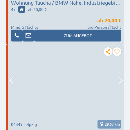
Wohnung Taucha / BMW Nähe, Industriegebiet
Seehausen II
4
x
ab 20,00 €
ab
20,00 €
Mind. 5 Nächte
pro Person / Nacht
ZUM ANGEBOT
04349 Leipzig
29,67 km