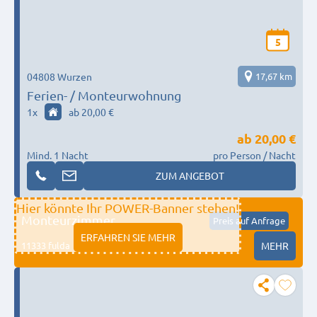
5
04808 Wurzen
17,67 km
Ferien- / Monteurwohnung
1
x
ab 20,00 €
ab
20,00 €
Mind. 1 Nacht
pro Person / Nacht
ZUM ANGEBOT
Hier könnte Ihr POWER-Banner stehen!
Monteurzimmer
Preis auf Anfrage
ERFAHREN SIE MEHR
11333 fulda
MEHR