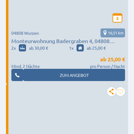
5
04808 Wurzen
16,51 km
Monteurwohnung Badergraben 4, 04808
Wurzen
2
x
ab 30,00 €
1
x
ab 25,00 €
ab
25,00 €
Mind. 2 Nächte
pro Person / Nacht
ZUM ANGEBOT