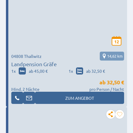
12
04808 Thallwitz
14,62 km
Landpension Gräfe
1
x
ab 45,00 €
1
x
ab 32,50 €
ab
32,50 €
Mind. 2 Nächte
pro Person / Nacht
ZUM ANGEBOT