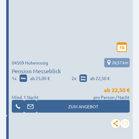
10
04509 Hohenossig
28,57 km
Pension Messeblick
1
x
ab 25,00 €
2
x
ab 22,50 €
ab
22,50 €
Mind. 1 Nacht
pro Person / Nacht
ZUM ANGEBOT