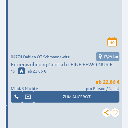
10
04774 Dahlen OT Schmannewitz
17,29 km
Ferienwohnung Gentsch - EINE FEWO NUR FÜR
SIE !!!
1
x
ab 22,86 €
ab
22,86 €
Mind. 3 Nächte
pro Person / Nacht
ZUM ANGEBOT