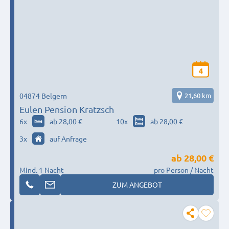
4
04874 Belgern
21,60 km
Eulen Pension Kratzsch
6
x
ab 28,00 €
10
x
ab 28,00 €
3
x
auf Anfrage
ab
28,00 €
Mind. 1 Nacht
pro Person / Nacht
ZUM ANGEBOT