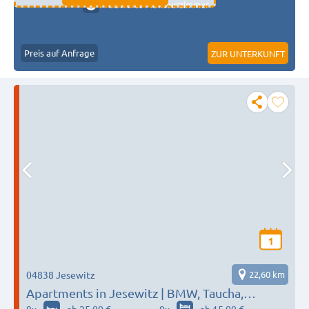
Preiswerte Monteurzimmer
Preis auf Anfrage
ZUR UNTERKUNFT
1
04838 Jesewitz
22,60 km
Apartments in Jesewitz | BMW, Taucha,
Eilenburg, Bad Düben, Delitzsch