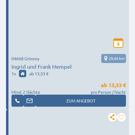
6
04668 Grimma
29,44 km
Ingrid und Frank Hempel
1
x
ab 13,33 €
ab
13,33 €
Mind. 2 Nächte
pro Person / Nacht
ZUM ANGEBOT