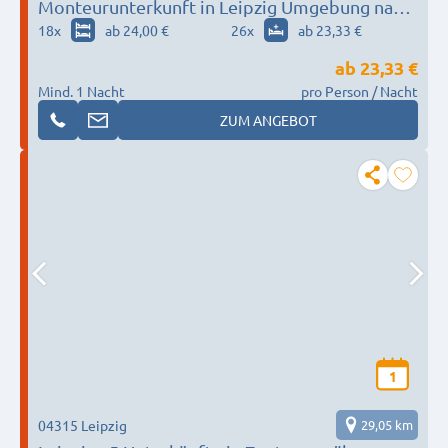
Monteurunterkunft in Leipzig Umgebung nach
Wunsch / Bedürfnis
18
x
ab 24,00 €
26
x
ab 23,33 €
ab
23,33 €
Mind. 1 Nacht
pro Person / Nacht
ZUM ANGEBOT
1
04315 Leipzig
29,05 km