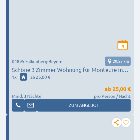
4
04895 Falkenberg-Beyern
29,55 km
Schöne 3 Zimmer Wohnung für Monteure in
Falkenberg, OT Beyern
1
x
ab 25,00 €
ab
25,00 €
Mind. 3 Nächte
pro Person / Nacht
ZUM ANGEBOT