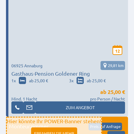
12
06925 Annaburg
29,81 km
Gasthaus-Pension Goldener Ring
1
x
ab 25,00 €
3
x
ab 25,00 €
ab
25,00 €
Mind. 1 Nacht
pro Person / Nacht
ZUM ANGEBOT
Hier könnte Ihr POWER-Banner stehen!
Monteurzimmer
Preis auf Anfrage
ERFAHREN SIE MEHR