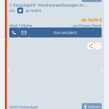
⭐ Easystay24 - Monteurwohnungen in
Flörsheim und Umgebung
32
x
ab 16,00 €
ab
16,00 €
Mind. 3 Nächte
pro Person / Nacht
ZUM ANGEBOT
65451 Kelsterbach
29,03 km