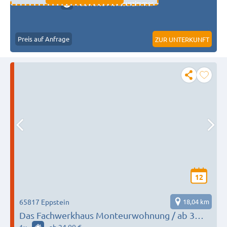
Preiswerte Monteurzimmer
Preis auf Anfrage
ZUR UNTERKUNFT
12
65817 Eppstein
18,04 km
Das Fachwerkhaus Monteurwohnung / ab 3
Personen und 3 Nächten