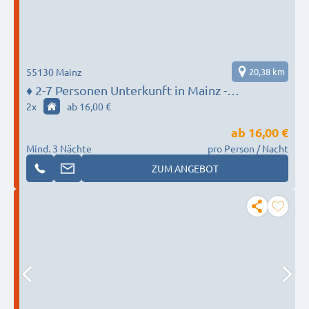
55130 Mainz
20,38 km
♦️ 2-7 Personen Unterkunft in Mainz -
MONTEUR BASE
2
x
ab 16,00 €
ab
16,00 €
Mind. 3 Nächte
pro Person / Nacht
ZUM ANGEBOT