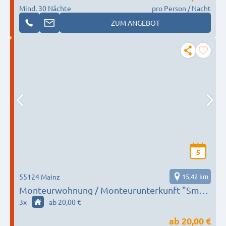
Mind. 30 Nächte
pro Person / Nacht
ZUM ANGEBOT
5
55124 Mainz
15,42 km
Monteurwohnung / Monteurunterkunft "Smart
Home Mainz"
3
x
ab 20,00 €
ab
20,00 €