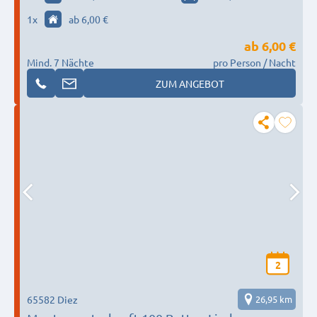
1
x
ab 6,00 €
ab
6,00 €
Mind. 7 Nächte
pro Person / Nacht
ZUM ANGEBOT
2
65582 Diez
26,95 km