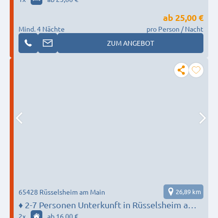
Bad Camberg, Hadamar, Elbtal
ab
25,00 €
Mind. 4 Nächte
pro Person / Nacht
ZUM ANGEBOT
65428 Rüsselsheim am Main
26,89 km
♦️ 2-7 Personen Unterkunft in Rüsselsheim am
Main - MONTEUR BASE
2
x
ab 16,00 €