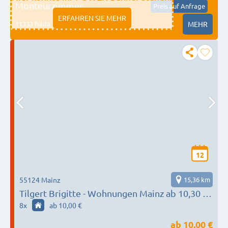
Monteurzimmer
Preis auf Anfrage
ERFAHREN SIE MEHR
11333 fulda
MEHR
12
55124 Mainz
15,36 km
Tilgert Brigitte - Wohnungen Mainz ab 10,30 €
pro Nacht bei langfristiger Anmietung
8
x
ab 10,00 €
ab
10,00 €