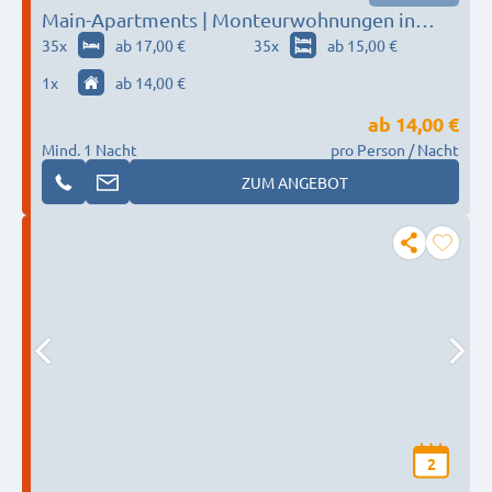
Main-Apartments | Monteurwohnungen in
Kelsterbach / Flughafen
35
x
ab 17,00 €
35
x
ab 15,00 €
1
x
ab 14,00 €
ab
14,00 €
Mind. 1 Nacht
pro Person / Nacht
ZUM ANGEBOT
2