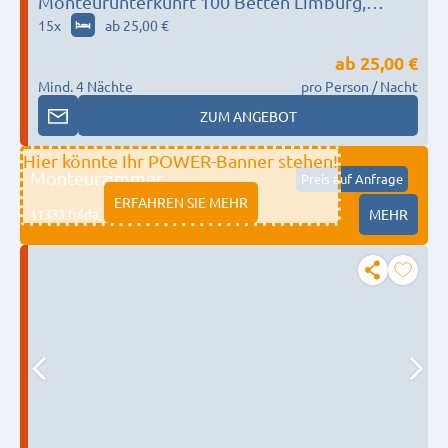
Monteurunterkunft 100 Betten Limburg,
Weilburg, Bad Schwalbach, Hadamar, Elbtal
15
x
ab 25,00 €
ab
25,00 €
Mind. 4 Nächte
pro Person / Nacht
ZUM ANGEBOT
Hier könnte Ihr POWER-Banner stehen!
Monteurzimmer
Preis auf Anfrage
ERFAHREN SIE MEHR
11333 fulda
MEHR