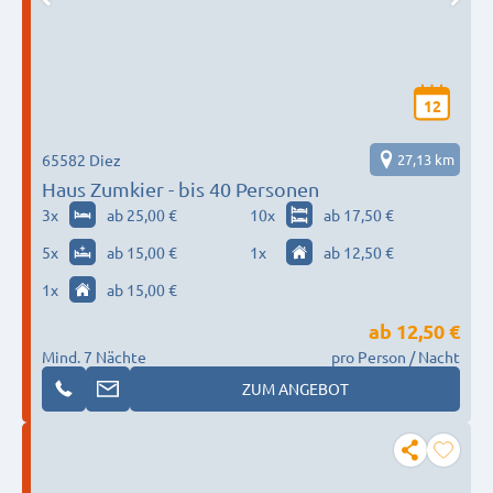
12
65582 Diez
27,13 km
Haus Zumkier - bis 40 Personen
3
x
ab 25,00 €
10
x
ab 17,50 €
5
x
ab 15,00 €
1
x
ab 12,50 €
1
x
ab 15,00 €
ab
12,50 €
Mind. 7 Nächte
pro Person / Nacht
ZUM ANGEBOT