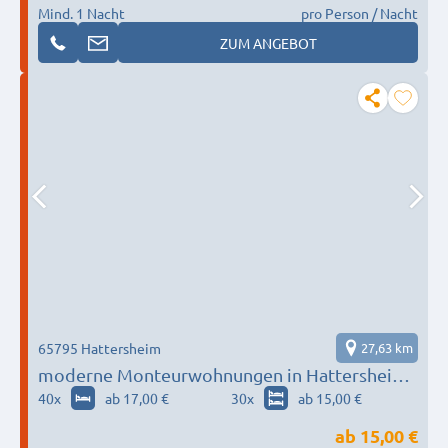
Mind. 1 Nacht
pro Person / Nacht
ZUM ANGEBOT
65795 Hattersheim
27,63 km
moderne Monteurwohnungen in Hattersheim
/ nähe Flughafen
40
x
ab 17,00 €
30
x
ab 15,00 €
ab
15,00 €