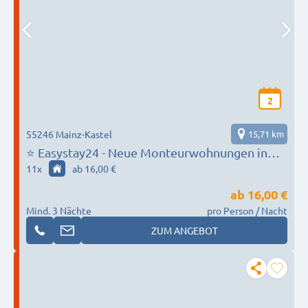
2
55246 Mainz-Kastel
15,71 km
⭐ Easystay24 - Neue Monteurwohnungen in
Mainz Kastel
11
x
ab 16,00 €
ab
16,00 €
Mind. 3 Nächte
pro Person / Nacht
ZUM ANGEBOT