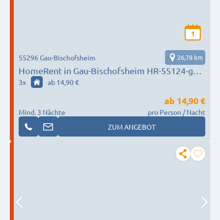
1
55296 Gau-Bischofsheim
26,78 km
HomeRent in Gau-Bischofsheim HR-55124-gau-
bischofsheim
3
x
ab 14,90 €
ab
14,90 €
Mind. 3 Nächte
pro Person / Nacht
ZUM ANGEBOT