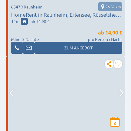
65479 Raunheim
26,82 km
HomeRent in Raunheim, Erlensee, Rüsselsheim
und Umgebung HR-55124-raunheim
14
x
ab 14,90 €
ab
14,90 €
Mind. 3 Nächte
pro Person / Nacht
ZUM ANGEBOT
2