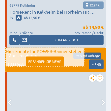
65779 Kelkheim
22,27 km
HomeRent in Kelkheim bei Hofheim HR-
55124-kelkheim
4
x
ab 14,90 €
ab
14,90 €
Mind. 3 Nächte
pro Person / Nacht
ZUM ANGEBOT
Hier könnte Ihr POWER-Banner stehen!
Monteurzimmer
Preis auf Anfrage
ERFAHREN SIE MEHR
11333 fulda
MEHR