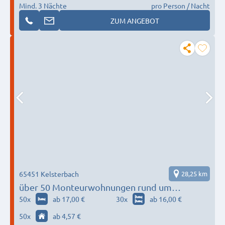
Mind. 3 Nächte
pro Person / Nacht
ZUM ANGEBOT
65451 Kelsterbach
28,25 km
über 50 Monteurwohnungen rund um
Frankfurt
50
x
ab 17,00 €
30
x
ab 16,00 €
50
x
ab 4,57 €