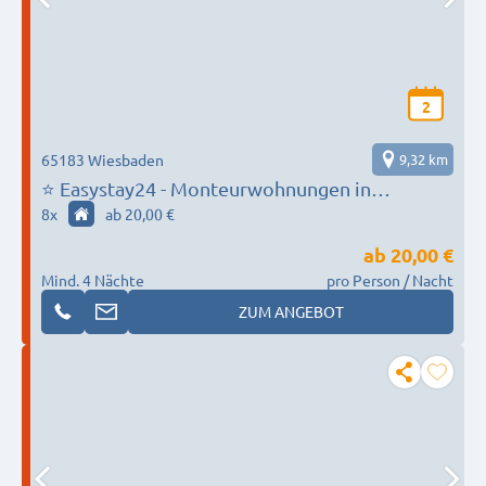
2
65183 Wiesbaden
9,32 km
⭐ Easystay24 - Monteurwohnungen in
Wiebaden und Umgebung
8
x
ab 20,00 €
ab
20,00 €
Mind. 4 Nächte
pro Person / Nacht
ZUM ANGEBOT