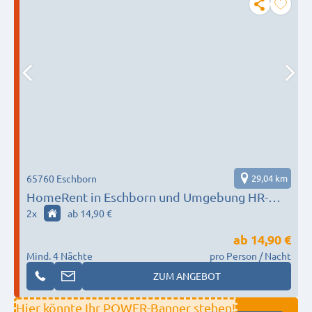
65760 Eschborn
29,04 km
HomeRent in Eschborn und Umgebung HR-
55124-eschborn
2
x
ab 14,90 €
ab
14,90 €
Mind. 4 Nächte
pro Person / Nacht
ZUM ANGEBOT
Hier könnte Ihr POWER-Banner stehen!