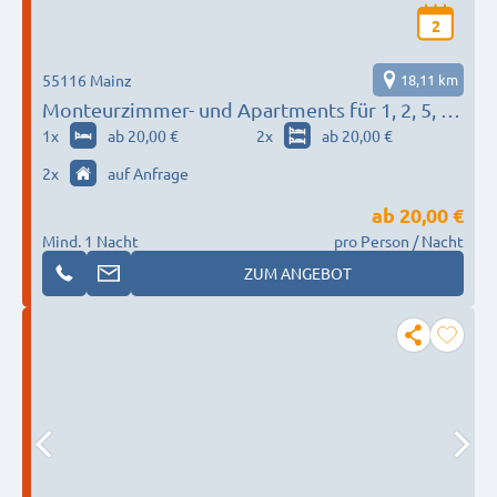
2
55116 Mainz
18,11 km
Monteurzimmer- und Apartments für 1, 2, 5, 7
Pers. in Mainz & Wiesbaden - max. 24 Pers.
1
x
ab 20,00 €
2
x
ab 20,00 €
2
x
auf Anfrage
ab
20,00 €
Mind. 1 Nacht
pro Person / Nacht
ZUM ANGEBOT