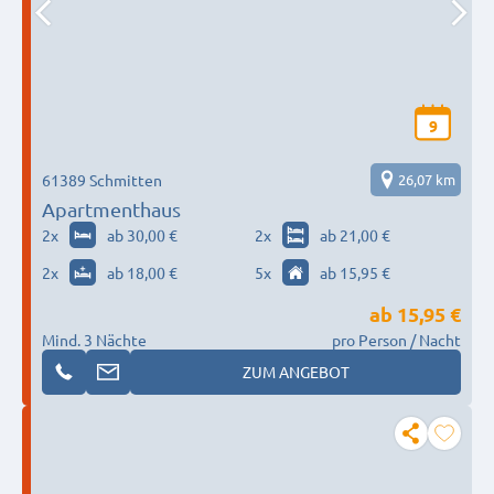
9
61389 Schmitten
26,07 km
Apartmenthaus
2
x
ab 30,00 €
2
x
ab 21,00 €
2
x
ab 18,00 €
5
x
ab 15,95 €
ab
15,95 €
Mind. 3 Nächte
pro Person / Nacht
ZUM ANGEBOT