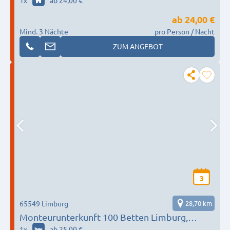
1
x
ab 24,00 €
ab
24,00 €
Mind. 3 Nächte
pro Person / Nacht
ZUM ANGEBOT
3
65549 Limburg
28,70 km
Monteurunterkunft 100 Betten Limburg,
Montabaur, Idstein, Weilburg, Bad Schwalbach,
1
x
ab 25,00 €