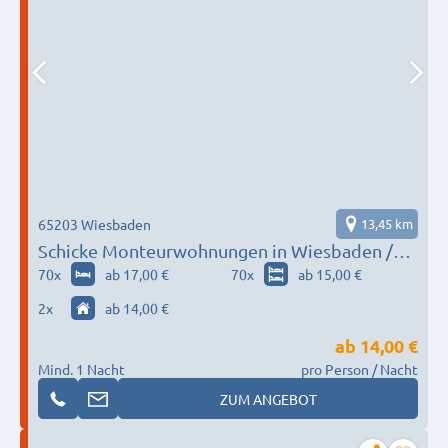
65203 Wiesbaden
13,45 km
Schicke Monteurwohnungen in Wiesbaden /
Mainz
70
x
ab 17,00 €
70
x
ab 15,00 €
2
x
ab 14,00 €
ab
14,00 €
Mind. 1 Nacht
pro Person / Nacht
ZUM ANGEBOT