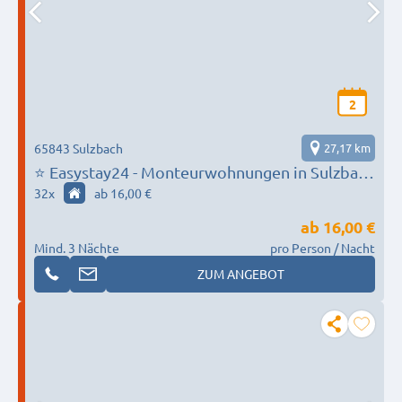
2
65843 Sulzbach
27,17 km
⭐ Easystay24 - Monteurwohnungen in Sulzbach
und Umgebung
32
x
ab 16,00 €
ab
16,00 €
Mind. 3 Nächte
pro Person / Nacht
ZUM ANGEBOT