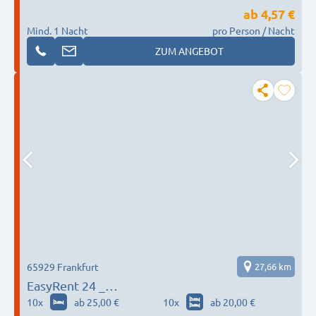
ab
4,57 €
Mind. 1 Nacht
pro Person / Nacht
ZUM ANGEBOT
65929 Frankfurt
27,66 km
EasyRent 24 _
Frankfurt_Offenbach_Wiesbaden_Mainz_
10
x
ab 25,00 €
10
x
ab 20,00 €