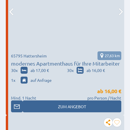
65795 Hattersheim
27,63 km
modernes Apartmenthaus für Ihre Mitarbeiter
30
x
ab 17,00 €
30
x
ab 16,00 €
1
x
auf Anfrage
ab
16,00 €
Mind. 1 Nacht
pro Person / Nacht
ZUM ANGEBOT