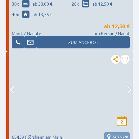
30
x
ab 20,00 €
28
x
ab 12,50 €
40
x
ab 13,75 €
ab
12,50 €
Mind. 7 Nächte
pro Person / Nacht
ZUM ANGEBOT
2
65439 Flörsheim am Main
24,76 km