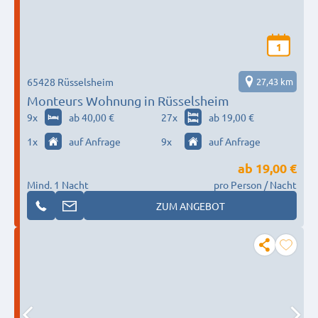
1
65428 Rüsselsheim
27,43 km
Monteurs Wohnung in Rüsselsheim
9
x
ab 40,00 €
27
x
ab 19,00 €
1
x
auf Anfrage
9
x
auf Anfrage
ab
19,00 €
Mind. 1 Nacht
pro Person / Nacht
ZUM ANGEBOT