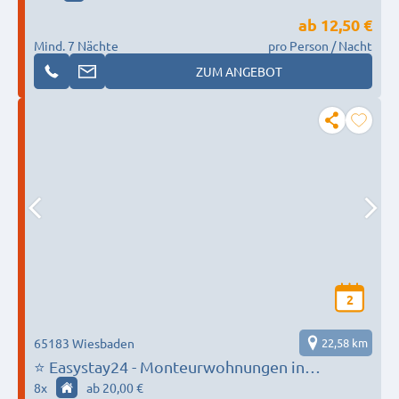
ab
12,50 €
Mind. 7 Nächte
pro Person / Nacht
ZUM ANGEBOT
2
65183 Wiesbaden
22,58 km
⭐ Easystay24 - Monteurwohnungen in
Wiebaden und Umgebung
8
x
ab 20,00 €