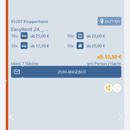
65207 Kloppenheim
25,71 km
EasyRent 24 _
Wiesbaden_Mainz_Frankfurt_Offenbach
10
x
ab 25,00 €
10
x
ab 20,00 €
10
x
ab 12,50 €
10
x
ab 20,00 €
ab
12,50 €
Mind. 7 Nächte
pro Person / Nacht
ZUM ANGEBOT