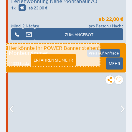
Ferienwohnung Nähe Montabaur A3
1
x
ab 22,00 €
ab
22,00 €
Mind. 2 Nächte
pro Person / Nacht
ZUM ANGEBOT
Hier könnte Ihr POWER-Banner stehen!
Monteurzimmer
Preis auf Anfrage
ERFAHREN SIE MEHR
11333 fulda
MEHR