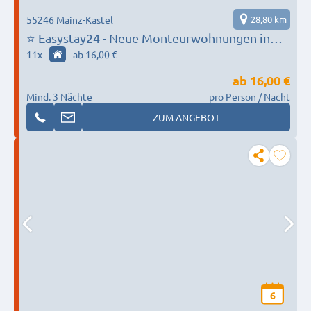
55246 Mainz-Kastel
28,80 km
⭐ Easystay24 - Neue Monteurwohnungen in
Mainz Kastel
11
x
ab 16,00 €
ab
16,00 €
Mind. 3 Nächte
pro Person / Nacht
ZUM ANGEBOT
6