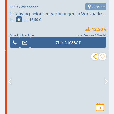
65193 Wiesbaden
22,45 km
flex living - Monteurwohnungen in Wiesbaden
(DEU|EN|PL|HU)
1
x
ab 12,50 €
ab
12,50 €
Mind. 3 Nächte
pro Person / Nacht
ZUM ANGEBOT
3