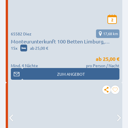
2
65582 Diez
17,68 km
Monteurunterkunft 100 Betten Limburg,
Weilburg, Bad Schwalbach, Hadamar, Elbtal
15
x
ab 25,00 €
ab
25,00 €
Mind. 4 Nächte
pro Person / Nacht
ZUM ANGEBOT