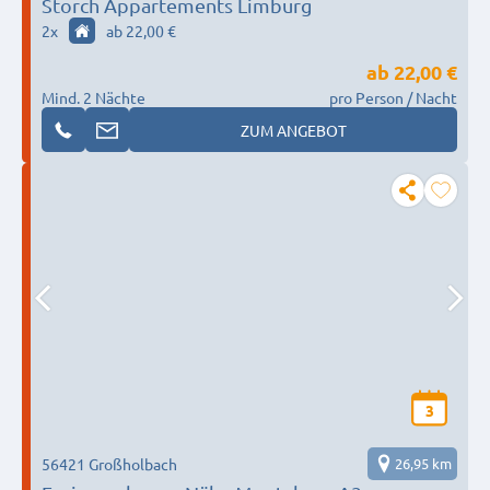
Storch Appartements Limburg
2
x
ab 22,00 €
ab
22,00 €
Mind. 2 Nächte
pro Person / Nacht
ZUM ANGEBOT
3
56421 Großholbach
26,95 km