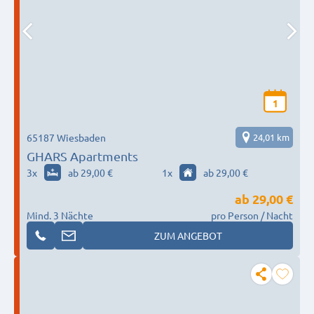
1
65187 Wiesbaden
24,01 km
GHARS Apartments
3
x
ab 29,00 €
1
x
ab 29,00 €
ab
29,00 €
Mind. 3 Nächte
pro Person / Nacht
ZUM ANGEBOT