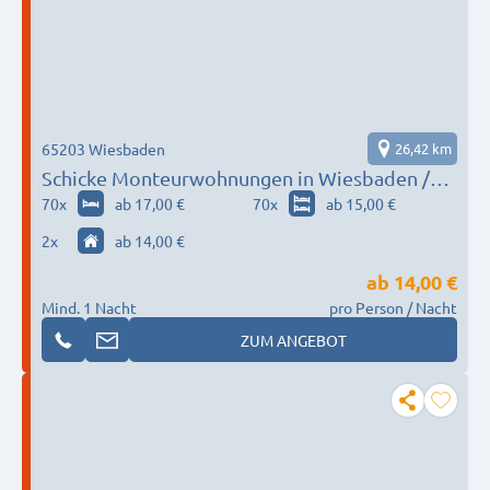
65203 Wiesbaden
26,42 km
Schicke Monteurwohnungen in Wiesbaden /
Mainz
70
x
ab 17,00 €
70
x
ab 15,00 €
2
x
ab 14,00 €
ab
14,00 €
Mind. 1 Nacht
pro Person / Nacht
ZUM ANGEBOT