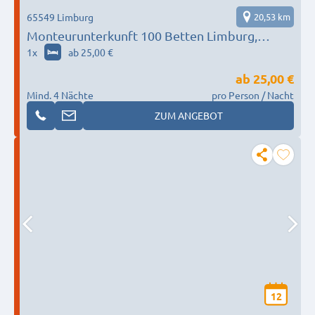
65549 Limburg
20,53 km
Monteurunterkunft 100 Betten Limburg,
Montabaur, Idstein, Weilburg, Bad Schwalbach,
1
x
ab 25,00 €
Bad Camberg, Hadamar, Elbtal
ab
25,00 €
Mind. 4 Nächte
pro Person / Nacht
ZUM ANGEBOT
12