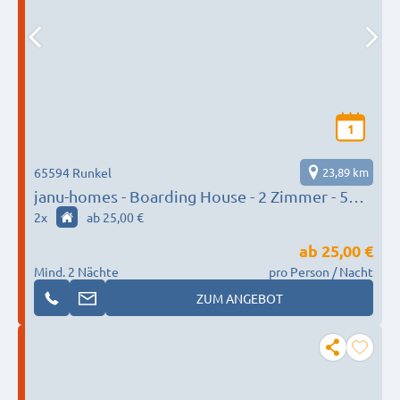
1
65594 Runkel
23,89 km
janu-homes - Boarding House - 2 Zimmer - 5
Betten, Schlossblick vom Römer und 3 Zimmer
2
x
ab 25,00 €
- 7 Betten, Lahnblick vom Römer
ab
25,00 €
Mind. 2 Nächte
pro Person / Nacht
ZUM ANGEBOT