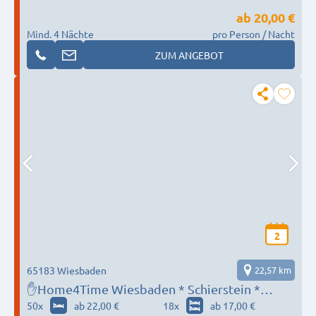
ab
20,00 €
Mind. 4 Nächte
pro Person / Nacht
ZUM ANGEBOT
2
65183 Wiesbaden
22,57 km
✋Home4Time Wiesbaden * Schierstein *
Bischofsheim * Mainz * Sie suchen, wir finden
50
x
ab 22,00 €
18
x
ab 17,00 €