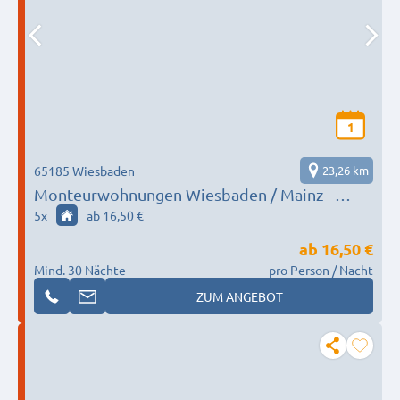
1
65185 Wiesbaden
23,26 km
Monteurwohnungen Wiesbaden / Mainz –
Küche, WLAN, Parkplatz, Reinigung inklusive
5
x
ab 16,50 €
ab
16,50 €
Mind. 30 Nächte
pro Person / Nacht
ZUM ANGEBOT