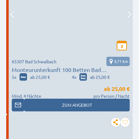
3
65307 Bad Schwalbach
9,71 km
Monteurunterkunft 100 Betten Bad
Schwalbach, Limburg, Weilburg, Hadamar,
5
x
ab 25,00 €
4
x
ab 25,00 €
Elbtal
ab
25,00 €
Mind. 4 Nächte
pro Person / Nacht
ZUM ANGEBOT