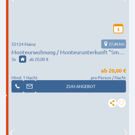
5
55124 Mainz
27,46 km
Monteurwohnung / Monteurunterkunft "Smart
Home Mainz"
3
x
ab 20,00 €
ab
20,00 €
Mind. 1 Nacht
pro Person / Nacht
ZUM ANGEBOT