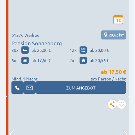
12
61276 Weilrod
29,62 km
Pension Sonnenberg
20
x
ab 25,00 €
12
x
ab 20,00 €
6
x
ab 17,50 €
2
x
ab 20,56 €
ab
17,50 €
Mind. 1 Nacht
pro Person / Nacht
ZUM ANGEBOT