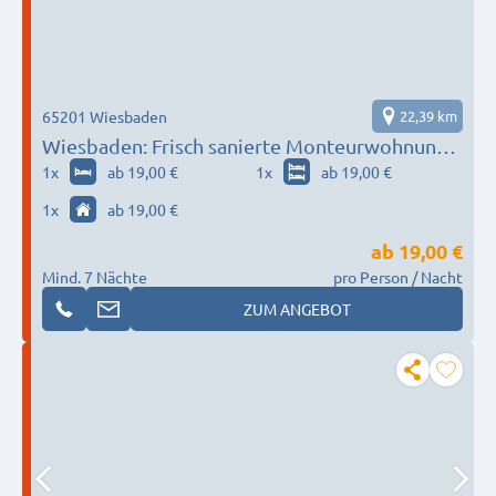
65201 Wiesbaden
22,39 km
Wiesbaden: Frisch sanierte Monteurwohnung:
Parkplatz + TV + WLAN + Vollausstattung
1
x
ab 19,00 €
1
x
ab 19,00 €
1
x
ab 19,00 €
ab
19,00 €
Mind. 7 Nächte
pro Person / Nacht
ZUM ANGEBOT