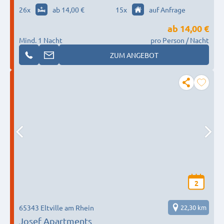
✋✋✋
26
x
ab 14,00 €
15
x
auf Anfrage
ab
14,00 €
Mind. 1 Nacht
pro Person / Nacht
ZUM ANGEBOT
2
65343 Eltville am Rhein
22,30 km
Josef Apartments