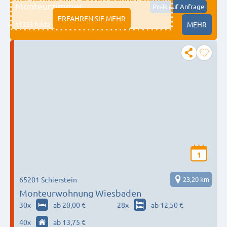
Monteurzimmer
Preis auf Anfrage
ERFAHREN SIE MEHR
11333 fulda
MEHR
1
65201 Schierstein
23,20 km
Monteurwohnung Wiesbaden
30
x
ab 20,00 €
28
x
ab 12,50 €
40
x
ab 13,75 €