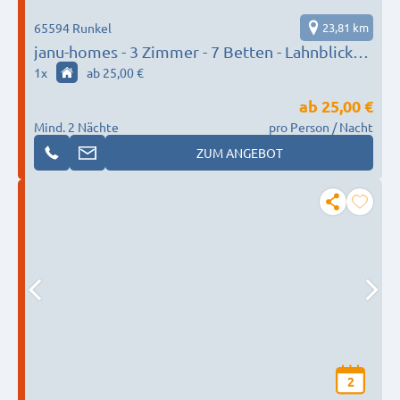
65594 Runkel
23,81 km
janu-homes - 3 Zimmer - 7 Betten - Lahnblick
vom Rheinberg
1
x
ab 25,00 €
ab
25,00 €
Mind. 2 Nächte
pro Person / Nacht
ZUM ANGEBOT
2