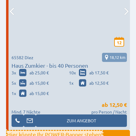
12
65582 Diez
18,12 km
Haus Zumkier - bis 40 Personen
3
x
ab 25,00 €
10
x
ab 17,50 €
5
x
ab 15,00 €
1
x
ab 12,50 €
1
x
ab 15,00 €
ab
12,50 €
Mind. 7 Nächte
pro Person / Nacht
ZUM ANGEBOT
Hier könnte Ihr POWER-Banner stehen!