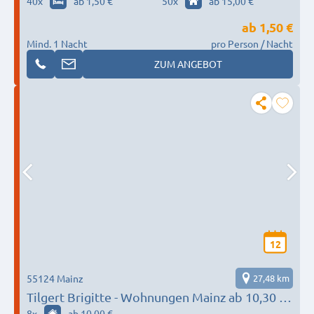
40
x
ab 1,50 €
50
x
ab 15,00 €
ab
1,50 €
Mind. 1 Nacht
pro Person / Nacht
ZUM ANGEBOT
12
55124 Mainz
27,48 km
Tilgert Brigitte - Wohnungen Mainz ab 10,30 €
pro Nacht bei langfristiger Anmietung
8
x
ab 10,00 €