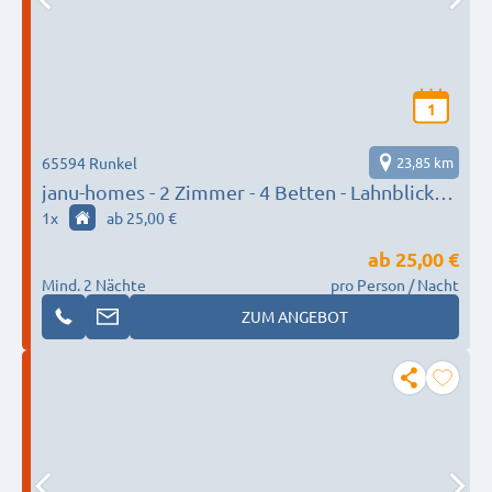
1
65594 Runkel
23,85 km
janu-homes - 2 Zimmer - 4 Betten - Lahnblick
vom Amselweg
1
x
ab 25,00 €
ab
25,00 €
Mind. 2 Nächte
pro Person / Nacht
ZUM ANGEBOT