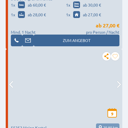
1
x
ab 60,00 €
1
x
ab 30,00 €
1
x
ab 28,00 €
1
x
ab 27,00 €
ab
27,00 €
Mind. 1 Nacht
pro Person / Nacht
ZUM ANGEBOT
9
55252 Mainz-Kastel
29,80 km