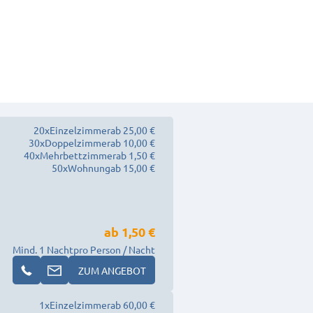
20
x
Einzelzimmer
ab 25,00 €
30
x
Doppelzimmer
ab 10,00 €
40
x
Mehrbettzimmer
ab 1,50 €
50
x
Wohnung
ab 15,00 €
ab
1,50 €
Mind. 1 Nacht
pro Person / Nacht
ZUM ANGEBOT
1
x
Einzelzimmer
ab 60,00 €