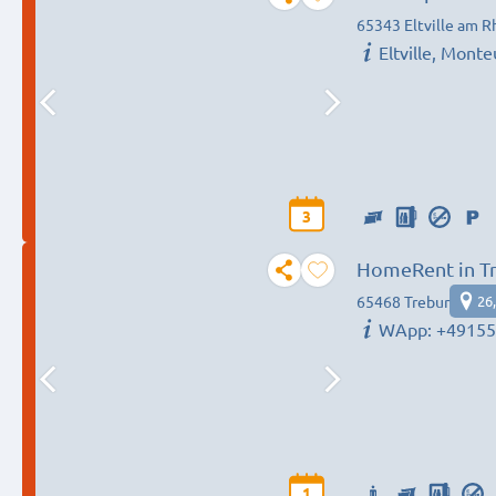
65343 Eltville am R
Eltville, Mo
3
HomeRent in T
65468 Trebur
26
WApp: +4915
1