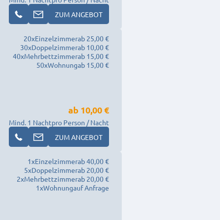
ZUM ANGEBOT
20
x
Einzelzimmer
ab 25,00 €
30
x
Doppelzimmer
ab 10,00 €
40
x
Mehrbettzimmer
ab 15,00 €
50
x
Wohnung
ab 15,00 €
ab
10,00 €
Mind. 1 Nacht
pro Person / Nacht
ZUM ANGEBOT
1
x
Einzelzimmer
ab 40,00 €
5
x
Doppelzimmer
ab 20,00 €
2
x
Mehrbettzimmer
ab 20,00 €
1
x
Wohnung
auf Anfrage