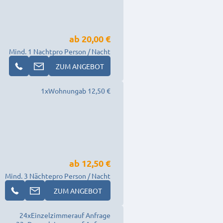
ab
20,00 €
Mind. 1 Nacht
pro Person / Nacht
ZUM ANGEBOT
1
x
Wohnung
ab 12,50 €
ab
12,50 €
Mind. 3 Nächte
pro Person / Nacht
ZUM ANGEBOT
24
x
Einzelzimmer
auf Anfrage