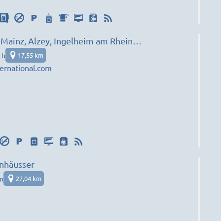
 Mainz, Alzey, Ingelheim am Rhein…
ch
17,55 km
ernational.com
nhäusser
m
27,04 km