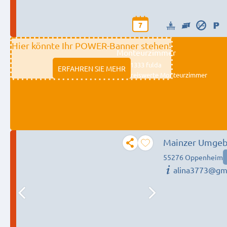
7
Hier könnte Ihr POWER-Banner stehen!
Monteurzimmer
11333 fulda
ERFAHREN SIE MEHR
Preiswerte Monteurzimmer
55276 Oppenheim
alina3773@gm