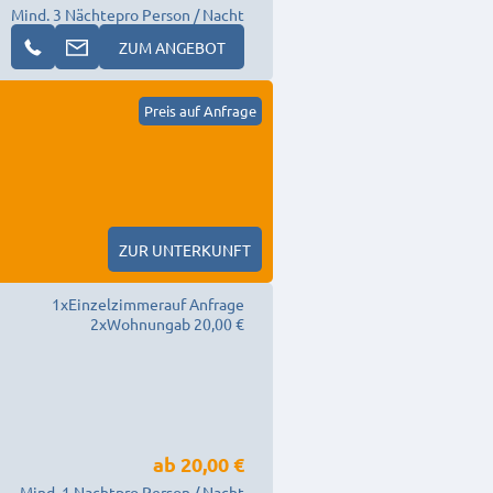
Mind. 3 Nächte
pro Person / Nacht
ZUM ANGEBOT
Preis auf Anfrage
ZUR UNTERKUNFT
1
x
Einzelzimmer
auf Anfrage
2
x
Wohnung
ab 20,00 €
ab
20,00 €
Mind. 1 Nacht
pro Person / Nacht