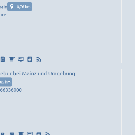
hein
10,76 km
nteure
rebur bei Mainz und Umgebung
,85 km
566336000