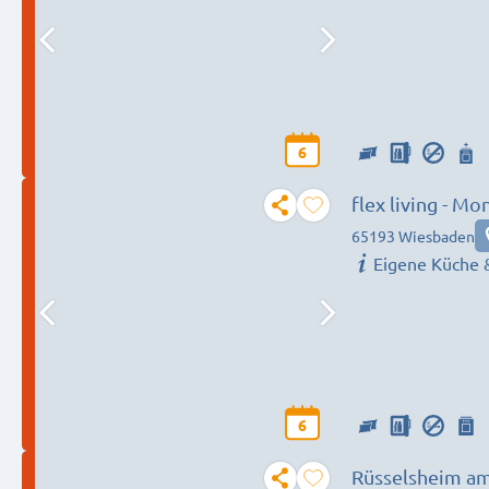
6
flex living - 
65193 Wiesbaden
Eigene Küche 
6
Rüsselsheim am 