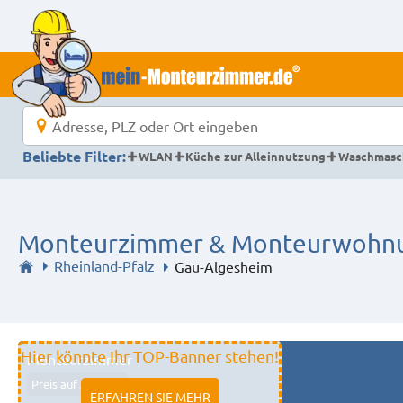
Beliebte Filter:
WLAN
Küche zur Alleinnutzung
Waschmasc
Monteurzimmer & Monteurwohnu
Rheinland-Pfalz
Gau-Algesheim
Hier könnte Ihr TOP-Banner stehen!
Monteurzimmer
Preis auf Anfrage
ERFAHREN SIE MEHR