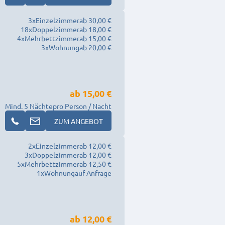
3
x
Einzelzimmer
ab 30,00 €
18
x
Doppelzimmer
ab 18,00 €
4
x
Mehrbettzimmer
ab 15,00 €
3
x
Wohnung
ab 20,00 €
ab
15,00 €
Mind. 5 Nächte
pro Person / Nacht
ZUM ANGEBOT
2
x
Einzelzimmer
ab 12,00 €
3
x
Doppelzimmer
ab 12,00 €
5
x
Mehrbettzimmer
ab 12,50 €
1
x
Wohnung
auf Anfrage
ab
12,00 €