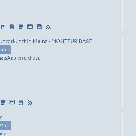
n Unterkunft in Mainz - MONTEUR BASE
54 km
atsApp erreichbar.
r
85 km
inz