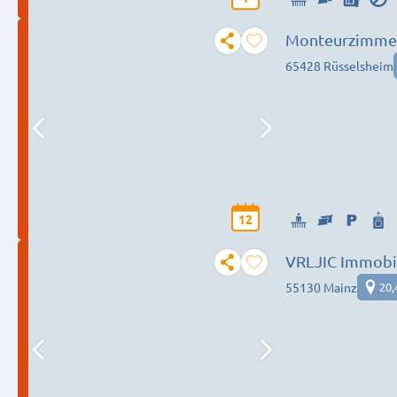
Monteurzimmer 
65428 Rüsselsheim
12
VRLJIC Immobil
55130 Mainz
20,