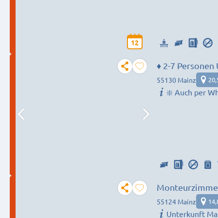
12
♦️ 2-7 Persone
55130 Mainz
20,
❇️ Auch per Wh
Monteurzimme
55124 Mainz
14,
Unterkunft Ma