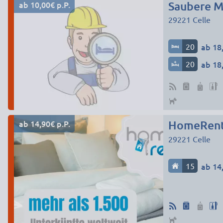
ab 10,00€ p.P.
Saubere M
29221
Celle
20
ab 18,
20
ab 18,
ab 14,90€ p.P.
HomeRent 
29221
Celle
15
ab 14,