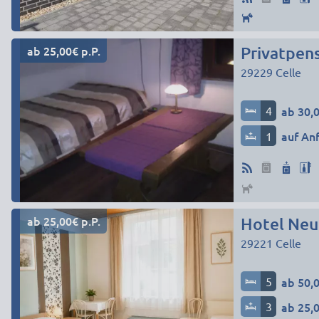
ab 25,00€ p.P.
Privatpen
29229
Celle
4
ab 30,0
1
auf An
ab 25,00€ p.P.
Hotel Neu
29221
Celle
5
ab 50,0
3
ab 25,0