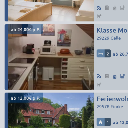
ab 24,00€ p.P.
Klasse Mo
29229
Celle
2
ab 26,7
ab 12,00€ p.P.
Ferienwoh
29578
Eimke
1
ab 12,0