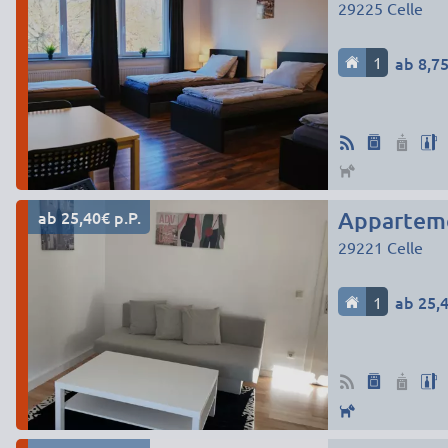
29225
Celle
1
ab 8,75
ab 25,40€ p.P.
Appartemen
29221
Celle
1
ab 25,4