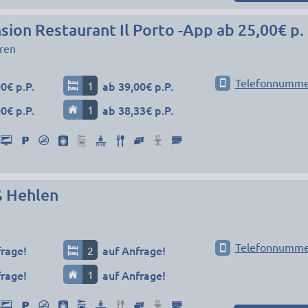
ren
Telefonnumme
0€ p.P.
1
ab 39,00€ p.P.
0€ p.P.
1
ab 38,33€ p.P.
ß Hehlen
Telefonnumme
frage!
2
auf Anfrage!
frage!
1
auf Anfrage!