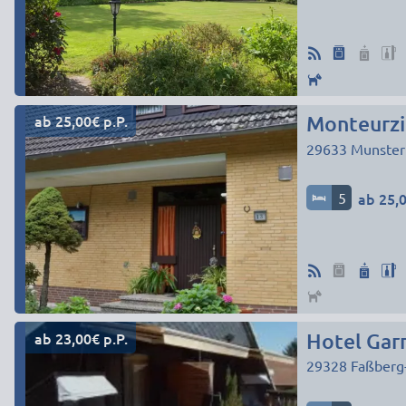
ab 25,00€ p.P.
Monteurzi
29633
Munster
5
ab 25,0
ab 23,00€ p.P.
Hotel Gar
29328
Faßberg