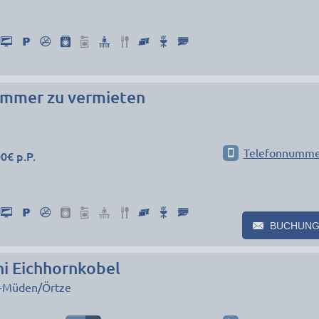
mmer zu vermieten
Telefonnumme
0€ p.P.
BUCHUNG
ni Eichhornkobel
-Müden/Örtze