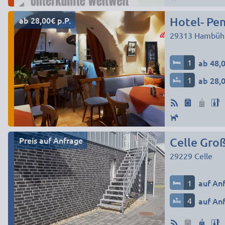
ab 28,00€ p.P.
29313
Hambüh
1
ab 48,0
1
ab 28,0
Preis auf Anfrage
Celle Gro
29229
Celle
1
auf An
4
auf An