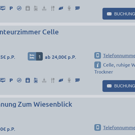
BUCHUNG
nteurzimmer Celle
Telefonnumme
5€ p.P.
1
ab 24,00€ p.P.
Celle, ruhige
Trockner
BUCHUNG
nung Zum Wiesenblick
Telefonnumme
0€ p.P.