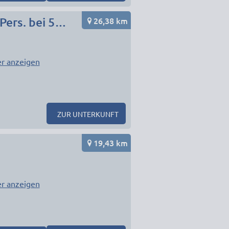
26,38 km
Hotel- Pension Restaurant Il Porto -App ab 25,00€ p. Pers. bei 5-6 Pers
r anzeigen
ZUR UNTERKUNFT
19,43 km
r anzeigen