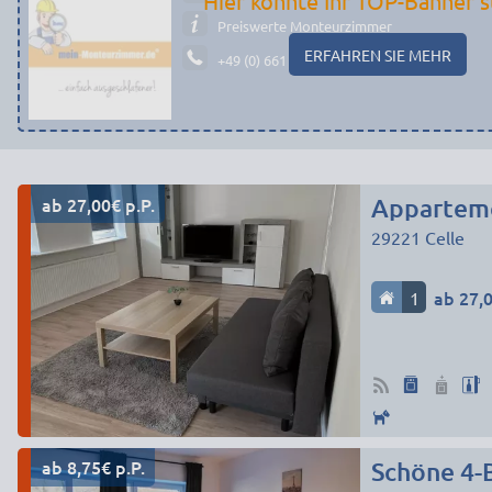
Hier könnte Ihr TOP-Banner s
Preiswerte Monteurzimmer
ERFAHREN SIE MEHR
+49 (0) 661 - 29 19 14 19
ab 27,00€ p.P.
Apparteme
29221
Celle
1
ab 27,0
ab 8,75€ p.P.
Schöne 4-