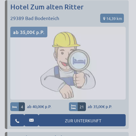
Hotel Zum alten Ritter
29389
Bad Bodenteich
14,39 km
ab 35,00€ p.P.
4
ab 40,00€ p.P.
21
ab 35,00€ p.P.
ZUR UNTERKUNFT