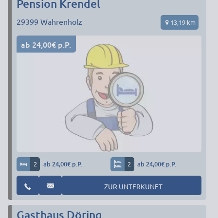
Pension Krendel
29399
Wahrenholz
13,19 km
ab 24,00€ p.P.
2
ab 24,00€ p.P.
2
ab 24,00€ p.P.
ZUR UNTERKUNFT
Gasthaus Döring