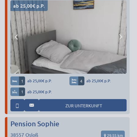
ab 25,00€ p.P.
1
ab 25,00€ p.P.
4
ab 25,00€ p.P.
1
ab 25,00€ p.P.
ZUR UNTERKUNFT
Pension Sophie
38557
Osloß
29,55 km