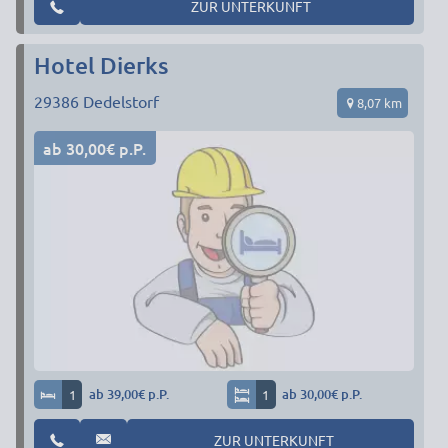
ZUR UNTERKUNFT
Hotel Dierks
29386
Dedelstorf
8,07 km
ab 30,00€ p.P.
1
ab 39,00€ p.P.
1
ab 30,00€ p.P.
ZUR UNTERKUNFT