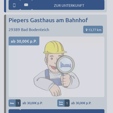
ZUR UNTERKUNFT
Piepers Gasthaus am Bahnhof
29389
Bad Bodenteich
13,77 km
ab 30,00€ p.P.
1
ab 30,00€ p.P.
1
ab 30,00€ p.P.