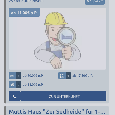
29365
Sprakensehl
10,54 km
ab 11,00€ p.P.
1
ab 20,00€ p.P.
1
ab 17,50€ p.P.
2
ab 11,00€ p.P.
ZUR UNTERKUNFT
Muttis Haus "Zur Südheide" für 1- 5 Pers. / 3 Schlafzimmer/