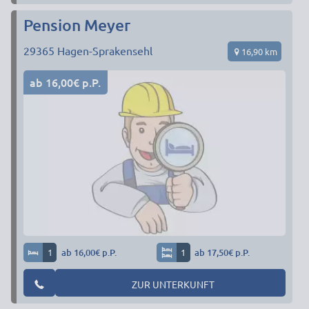
Pension Meyer
29365
Hagen-Sprakensehl
16,90 km
ab 16,00€ p.P.
1
ab 16,00€ p.P.
1
ab 17,50€ p.P.
ZUR UNTERKUNFT