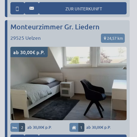
ZUR UNTERKUNFT
Monteurzimmer Gr. Liedern
29525
Uelzen
24,57 km
ab 30,00€ p.P.
2
ab 30,00€ p.P.
1
ab 30,00€ p.P.