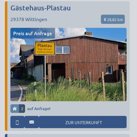
Gästehaus-Plastau
29378
Wittingen
28,82 km
Preis auf Anfrage
2
auf Anfrage!
ZUR UNTERKUNFT