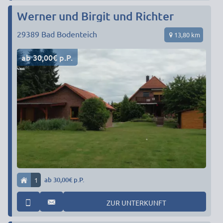
Werner und Birgit und Richter
29389
Bad Bodenteich
13,80 km
ab 30,00€ p.P.
1
ab 30,00€ p.P.
ZUR UNTERKUNFT