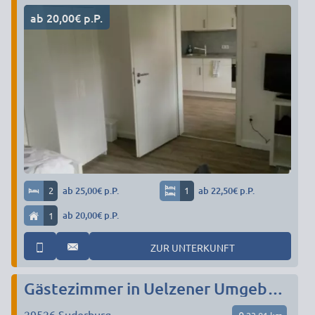
ab 20,00€ p.P.
2
ab 25,00€ p.P.
1
ab 22,50€ p.P.
1
ab 20,00€ p.P.
ZUR UNTERKUNFT
Gästezimmer in Uelzener Umgebung
29526
Suderburg