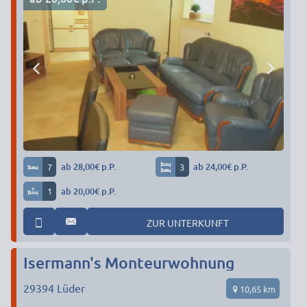
7
ab 28,00€ p.P.
3
ab 24,00€ p.P.
1
ab 20,00€ p.P.
ZUR UNTERKUNFT
Isermann's Monteurwohnung
29394
Lüder
10,65 km