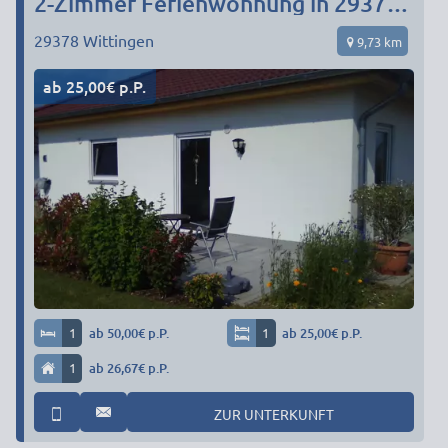
2-Zimmer Ferienwohnung in 29378 Wittingen/Ohrdorf
29378
Wittingen
9,73 km
ab 25,00€ p.P.
1
ab 50,00€ p.P.
1
ab 25,00€ p.P.
1
ab 26,67€ p.P.
ZUR UNTERKUNFT