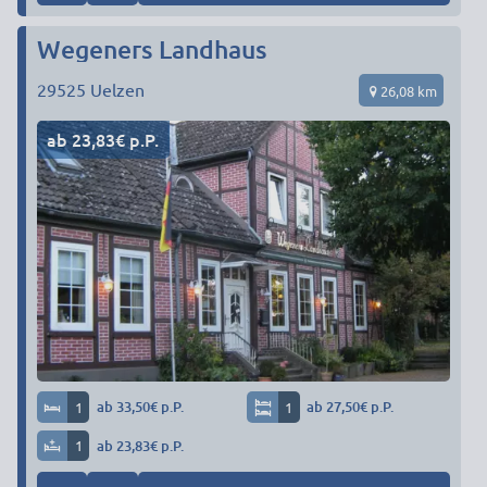
Wegeners Landhaus
29525
Uelzen
26,08 km
ab 23,83€ p.P.
1
ab 33,50€ p.P.
1
ab 27,50€ p.P.
1
ab 23,83€ p.P.