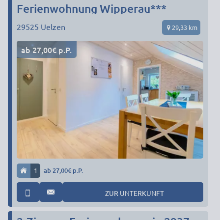
Ferienwohnung Wipperau***
29525
Uelzen
29,33 km
ab 27,00€ p.P.
1
ab 27,00€ p.P.
ZUR UNTERKUNFT