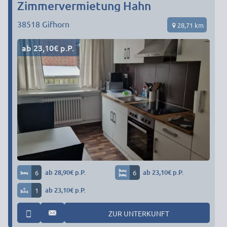
Zimmervermietung Hahn
38518
Gifhorn
28,71 km
ab 23,10€ p.P.
6
ab 28,90€ p.P.
6
ab 23,10€ p.P.
1
ab 23,10€ p.P.
ZUR UNTERKUNFT