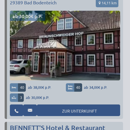
29389
Bad Bodenteich
14,11 km
ab 30,00€ p.P.
40
ab 38,00€ p.P.
40
ab 34,00€ p.P.
3
ab 30,00€ p.P.
ZUR UNTERKUNFT
BENNETT'S Hotel & Restaurant