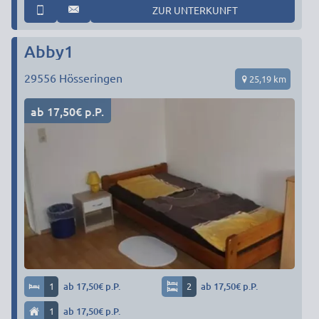
ZUR UNTERKUNFT
Abby1
29556
Hösseringen
25,19 km
ab 17,50€ p.P.
1
ab 17,50€ p.P.
2
ab 17,50€ p.P.
1
ab 17,50€ p.P.