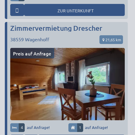
ZUR UNTERKUNFT
Zimmervermietung Drescher
38559
Wagenhoff
21,65 km
Preis auf Anfrage
4
auf Anfrage!
1
auf Anfrage!