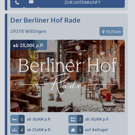
ZUR UNTERKUNFT
Der Berliner Hof Rade
29378
Wittingen
19,70 km
ab 25,00€ p.P.
5
ab 30,00€ p.P.
7
ab 30,00€ p.P.
4
ab 25,00€ p.P.
1
auf Anfrage!