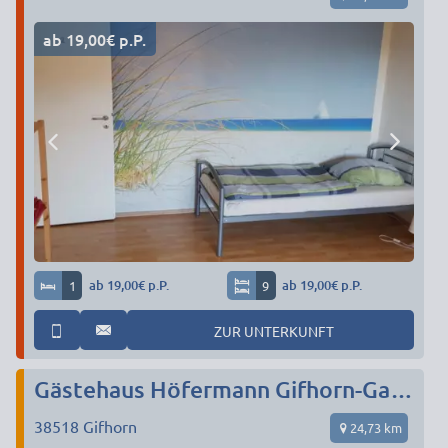
ab 19,00€ p.P.
1
ab 19,00€ p.P.
9
ab 19,00€ p.P.
ZUR UNTERKUNFT
Gästehaus Höfermann Gifhorn-Gamsen
38518
Gifhorn
24,73 km