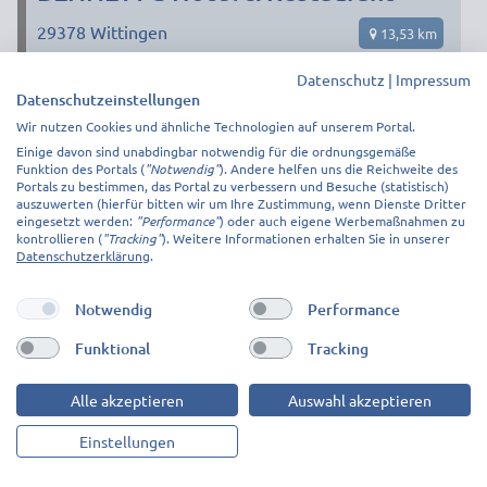
29378
Wittingen
13,53 km
Datenschutz
|
Impressum
ab 40,33€ p.P.
Datenschutzeinstellungen
Wir nutzen Cookies und ähnliche Technologien auf unserem Portal.
Einige davon sind unabdingbar notwendig für die ordnungsgemäße
Funktion des Portals (
"Notwendig"
). Andere helfen uns die Reichweite des
Portals zu bestimmen, das Portal zu verbessern und Besuche (statistisch)
auszuwerten (hierfür bitten wir um Ihre Zustimmung, wenn Dienste Dritter
eingesetzt werden:
"Performance"
) oder auch eigene Werbemaßnahmen zu
kontrollieren (
"Tracking"
). Weitere Informationen erhalten Sie in unserer
Datenschutzerklärung
.
Notwendig
Performance
Funktional
Tracking
2
ab 62,00€ p.P.
7
ab 45,00€ p.P.
3
ab 40,33€ p.P.
Alle akzeptieren
Auswahl akzeptieren
ZUR UNTERKUNFT
Einstellungen