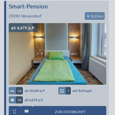
Smart-Pension
29392
Wesendorf
19,23 km
ab 6,67€ p.P.
24
ab 20,00€ p.P.
1
auf Anfrage!
26
ab 6,67€ p.P.
ZUR UNTERKUNFT