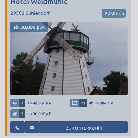
Hotel Waldmühle
29562
Suhlendorf
27,08 km
ab 30,00€ p.P.
4
ab 44,00€ p.P.
20
ab 35,00€ p.P.
3
ab 30,00€ p.P.
ZUR UNTERKUNFT