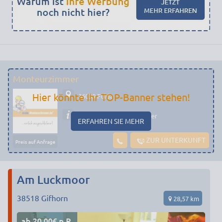
Monteurzimmer
Hier könnte Ihr TOP-Banner stehen!
36039 Fulda
Preiswerte Monteurzimmer
ERFAHREN SIE MEHR
ZUR UNTERKUNFT
Preis auf Anfrage
Am Luckmoor
38518
Gifhorn
28,57 km
ab 20,00€ p.P.