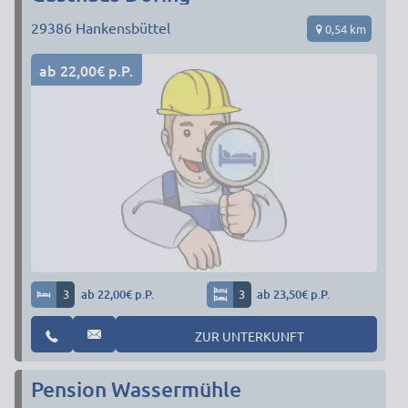
29386
Hankensbüttel
0,54 km
ab 22,00€ p.P.
3
ab 22,00€ p.P.
3
ab 23,50€ p.P.
ZUR UNTERKUNFT
Pension Wassermühle