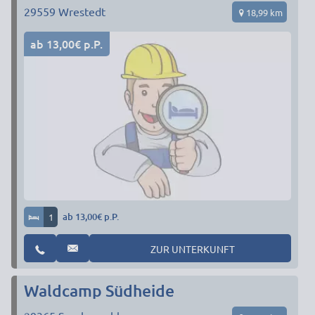
29559
Wrestedt
18,99 km
ab 13,00€ p.P.
1
ab 13,00€ p.P.
ZUR UNTERKUNFT
Waldcamp Südheide