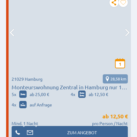
1
21029 Hamburg
28,58 km
Monteurswohnung Zentral in Hamburg nur 10
min in die Innenstadt
5
x
ab 25,00 €
4
x
ab 12,50 €
4
x
auf Anfrage
ab
12,50 €
Mind. 1 Nacht
pro Person / Nacht
ZUM ANGEBOT