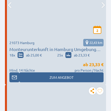
2
21073 Hamburg
22,43 km
Monteurunterkunft in Hamburg Umgebung
nach Wunsch / Bedürfnis
18
x
ab 25,00 €
25
x
ab 23,33 €
ab
23,33 €
Mind. 14 Nächte
pro Person / Nacht
ZUM ANGEBOT