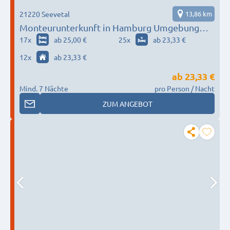
21220 Seevetal
13,86 km
Monteurunterkunft in Hamburg Umgebung
nach Wunsch / Bedürfnis
17
x
ab 25,00 €
25
x
ab 23,33 €
12
x
ab 23,33 €
ab
23,33 €
Mind. 7 Nächte
pro Person / Nacht
ZUM ANGEBOT