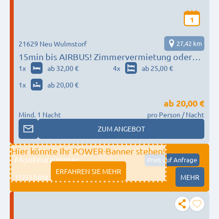
1
21629 Neu Wulmstorf
27,42 km
15min bis AIRBUS! Zimmervermietung oder
ganze Unterkunft !
1
x
ab 32,00 €
4
x
ab 25,00 €
1
x
ab 20,00 €
ab
20,00 €
Mind. 1 Nacht
pro Person / Nacht
ZUM ANGEBOT
Hier könnte Ihr POWER-Banner stehen!
Monteurzimmer
Preis auf Anfrage
ERFAHREN SIE MEHR
11333 fulda
MEHR