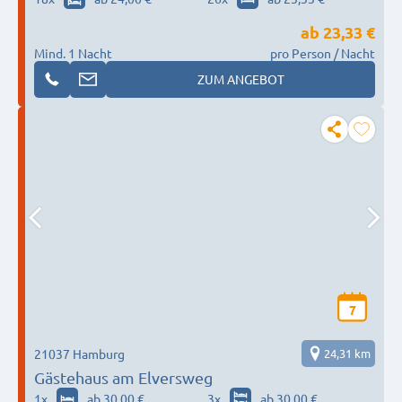
ab
23,33 €
Mind. 1 Nacht
pro Person / Nacht
ZUM ANGEBOT
7
21037 Hamburg
24,31 km
Gästehaus am Elversweg
1
x
ab 30,00 €
3
x
ab 30,00 €