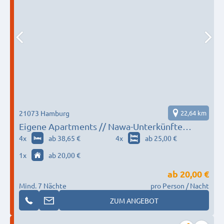
21073 Hamburg
22,64 km
Eigene Apartments // Nawa-Unterkünfte
Hamburg-Harburg
4
x
ab 38,65 €
4
x
ab 25,00 €
1
x
ab 20,00 €
ab
20,00 €
Mind. 7 Nächte
pro Person / Nacht
ZUM ANGEBOT