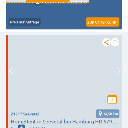
Preiswerte Monteurzimmer
Preis auf Anfrage
ZUR UNTERKUNFT
2
21217 Seevetal
14,58 km
HomeRent in Seevetal bei Hamburg HR-67999-
seveetal