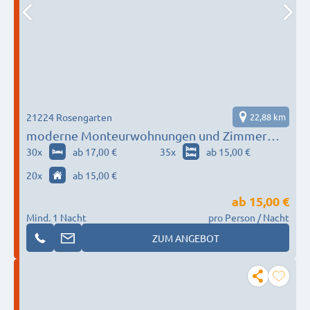
21224 Rosengarten
22,88 km
moderne Monteurwohnungen und Zimmer
rund um Hamburg
30
x
ab 17,00 €
35
x
ab 15,00 €
20
x
ab 15,00 €
ab
15,00 €
Mind. 1 Nacht
pro Person / Nacht
ZUM ANGEBOT