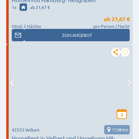
1
x
ab 21,67 €
ab
21,67 €
Mind. 2 Nächte
pro Person / Nacht
ZUM ANGEBOT
2
42553 Velbert
17,88 km
HomeRent in Velbert und Umgebung HR-