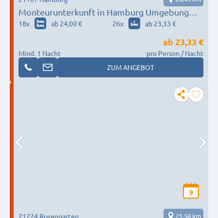
Monteurunterkunft in Hamburg Umgebung
nach Wunsch / Bedürfnis
18
x
ab 24,00 €
26
x
ab 23,33 €
ab
23,33 €
Mind. 1 Nacht
pro Person / Nacht
ZUM ANGEBOT
9
21224 Rosengarten
21,58 km