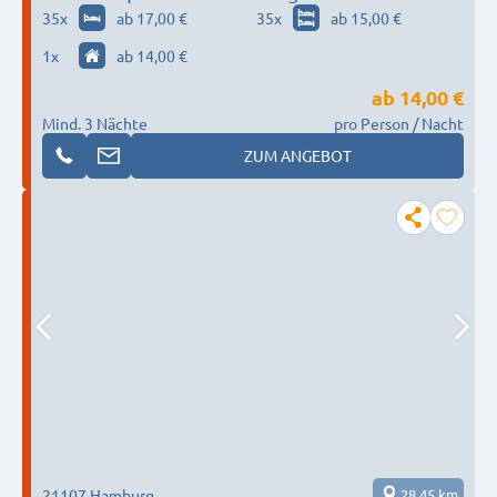
Hamburg
35
x
ab 17,00 €
35
x
ab 15,00 €
1
x
ab 14,00 €
ab
14,00 €
Mind. 3 Nächte
pro Person / Nacht
ZUM ANGEBOT
21107 Hamburg
28,45 km