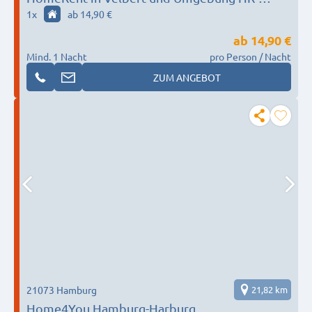
91937-vellbert
1
x
ab 14,90 €
ab
14,90 €
Mind. 1 Nacht
pro Person / Nacht
ZUM ANGEBOT
21073 Hamburg
21,82 km
Home4You Hamburg-Harburg