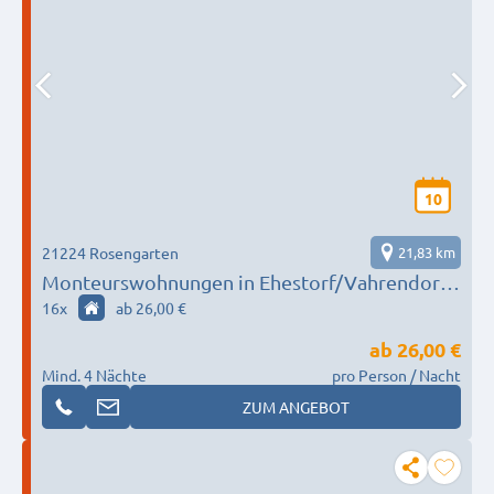
10
21224 Rosengarten
21,83 km
Monteurswohnungen in Ehestorf/Vahrendorf
im Süden von Hamburg
16
x
ab 26,00 €
ab
26,00 €
Mind. 4 Nächte
pro Person / Nacht
ZUM ANGEBOT