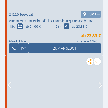
21220 Seevetal
14,93 km
Monteurunterkunft in Hamburg Umgebung
nach Wunsch / Bedürfnis
18
x
ab 24,00 €
26
x
ab 23,33 €
ab
23,33 €
Mind. 1 Nacht
pro Person / Nacht
ZUM ANGEBOT