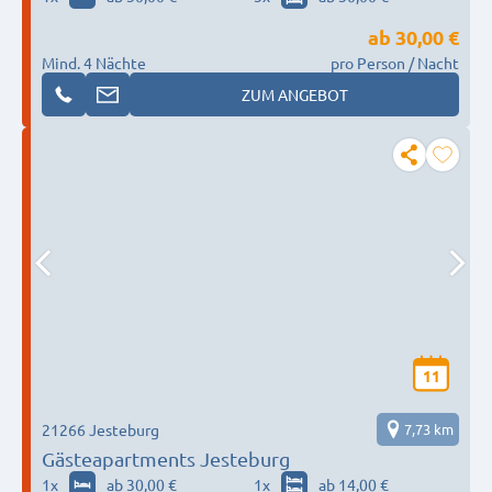
ab
30,00 €
Mind. 4 Nächte
pro Person / Nacht
ZUM ANGEBOT
11
21266 Jesteburg
7,73 km
Gästeapartments Jesteburg
1
x
ab 30,00 €
1
x
ab 14,00 €