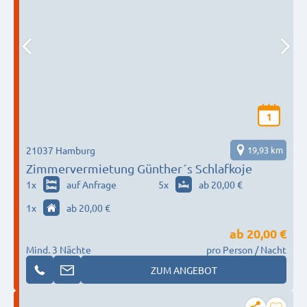
1
21037 Hamburg
19,93 km
Zimmervermietung Günther´s Schlafkoje
1
x
auf Anfrage
5
x
ab 20,00 €
1
x
ab 20,00 €
ab
20,00 €
Mind. 3 Nächte
pro Person / Nacht
ZUM ANGEBOT