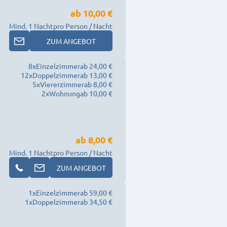
ab
10,00 €
Mind. 1 Nacht
pro Person / Nacht
ZUM ANGEBOT
8
x
Einzelzimmer
ab 24,00 €
12
x
Doppelzimmer
ab 13,00 €
5
x
Viererzimmer
ab 8,00 €
2
x
Wohnung
ab 10,00 €
ab
8,00 €
Mind. 1 Nacht
pro Person / Nacht
ZUM ANGEBOT
1
x
Einzelzimmer
ab 59,00 €
1
x
Doppelzimmer
ab 34,50 €