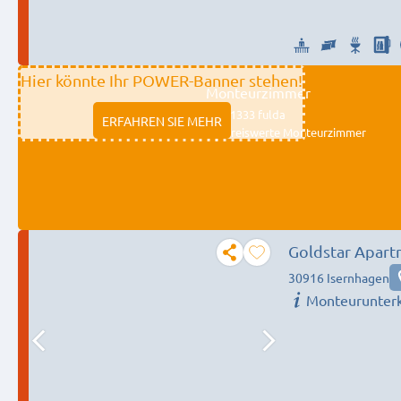
Hier könnte Ihr POWER-Banner stehen!
Monteurzimmer
11333 fulda
ERFAHREN SIE MEHR
Preiswerte Monteurzimmer
Goldstar Apar
30916 Isernhagen
Monteurunterk