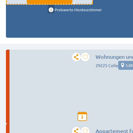
11333 fulda
Preiswerte Monteurzimmer
Wohnungen un
29225 Celle
5,8
2
Appartement for