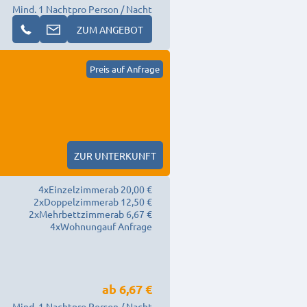
Mind. 1 Nacht
pro Person / Nacht
ZUM ANGEBOT
Preis auf Anfrage
ZUR UNTERKUNFT
4
x
Einzelzimmer
ab 20,00 €
2
x
Doppelzimmer
ab 12,50 €
2
x
Mehrbettzimmer
ab 6,67 €
4
x
Wohnung
auf Anfrage
ab
6,67 €
Mind. 1 Nacht
pro Person / Nacht