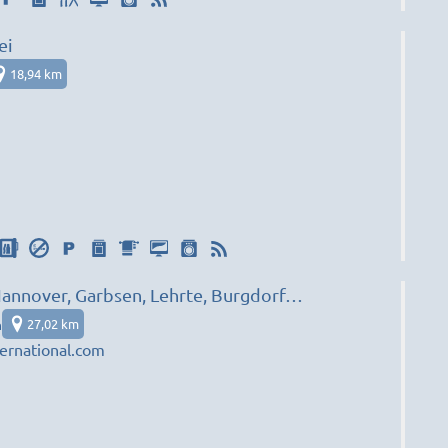
ei
18,94 km
annover, Garbsen, Lehrte, Burgdorf…
n
27,02 km
ernational.com