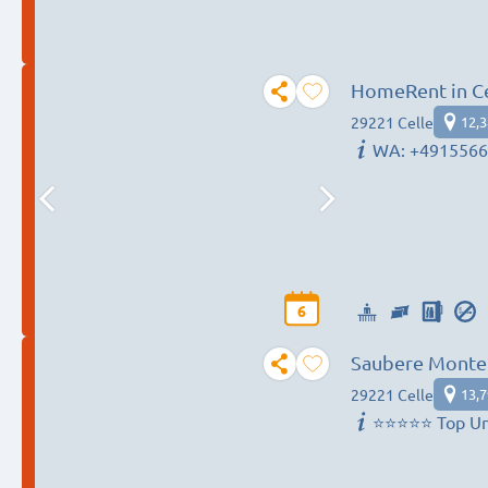
HomeRent in C
29221 Celle
12,
WA: +491556
6
Saubere Monte
29221 Celle
13,
⭐⭐⭐⭐⭐ Top Un