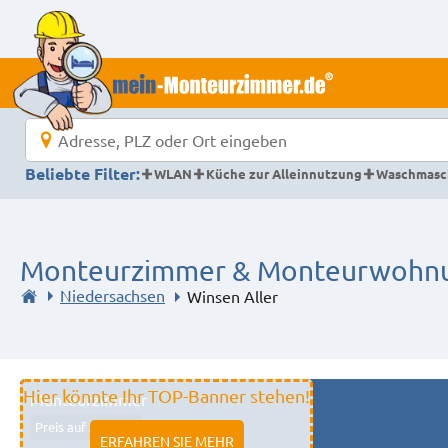
Beliebte Filter:
WLAN
Küche zur Alleinnutzung
Waschmasc
Monteurzimmer & Monteurwohnun
Niedersachsen
Winsen Aller
Hier könnte Ihr TOP-Banner stehen!
Monteurzimmer
Preis auf Anfrage
ERFAHREN SIE MEHR