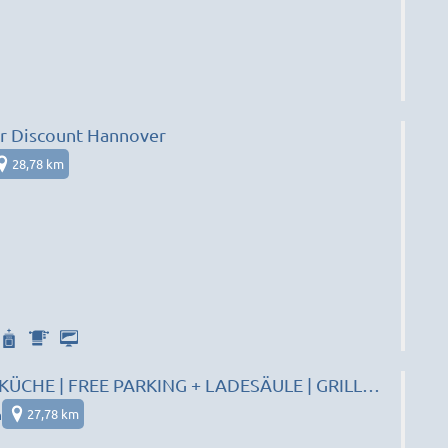
 Discount Hannover
28,78 km
KÜCHE | FREE PARKING + LADESÄULE | GRILL |
UNA/FITNESS | NEU !
n
27,78 km