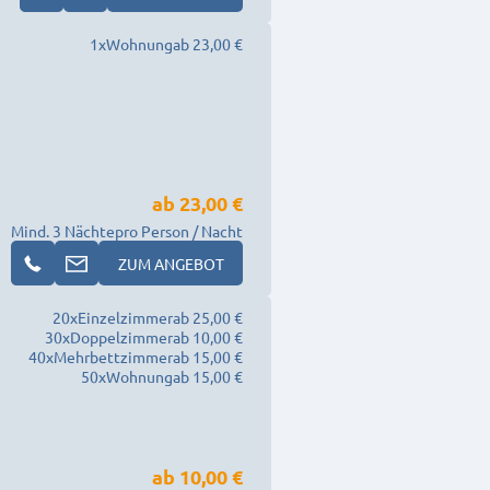
1
x
Wohnung
ab 23,00 €
ab
23,00 €
Mind. 3 Nächte
pro Person / Nacht
ZUM ANGEBOT
20
x
Einzelzimmer
ab 25,00 €
30
x
Doppelzimmer
ab 10,00 €
40
x
Mehrbettzimmer
ab 15,00 €
50
x
Wohnung
ab 15,00 €
ab
10,00 €