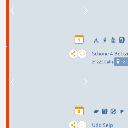
1
Schöne 4-Bettz
29225 Celle
12,
3
Udo Seip