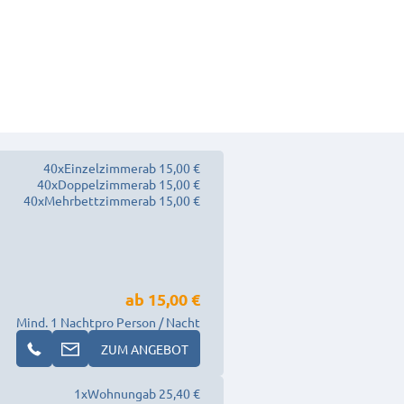
40
x
Einzelzimmer
ab 15,00 €
40
x
Doppelzimmer
ab 15,00 €
40
x
Mehrbettzimmer
ab 15,00 €
ab
15,00 €
Mind. 1 Nacht
pro Person / Nacht
ZUM ANGEBOT
1
x
Wohnung
ab 25,40 €