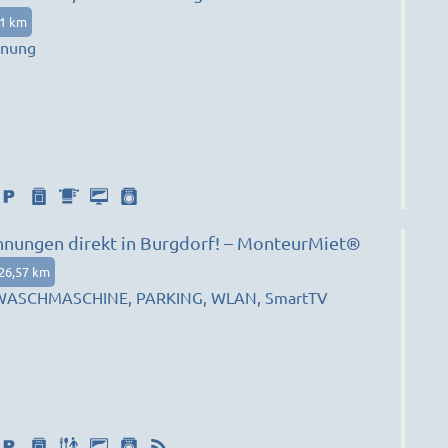
71 km
hnung
nungen direkt in Burgdorf! – MonteurMiet®
26,57 km
 WASCHMASCHINE, PARKING, WLAN, SmartTV