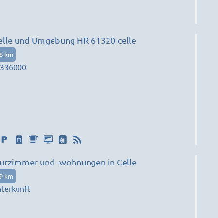
elle und Umgebung HR-61320-celle
38 km
6336000
urzimmer und -wohnungen in Celle
79 km
terkunft