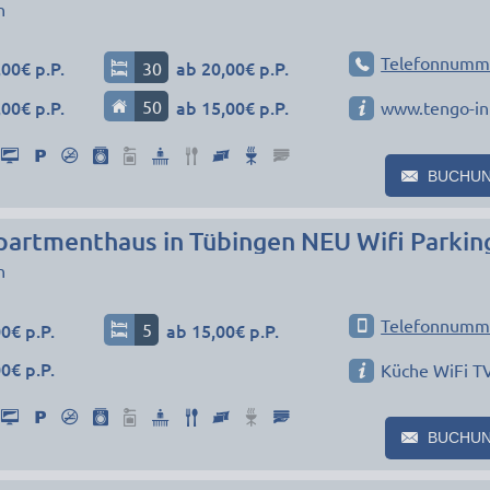
n
Telefonnumm
00€ p.P.
30
ab 20,00€ p.P.
00€ p.P.
50
ab 15,00€ p.P.
www.tengo-in
BUCHU
artmenthaus in Tübingen NEU Wifi Parkin
n
Telefonnumm
0€ p.P.
5
ab 15,00€ p.P.
0€ p.P.
Küche WiFi T
BUCHU