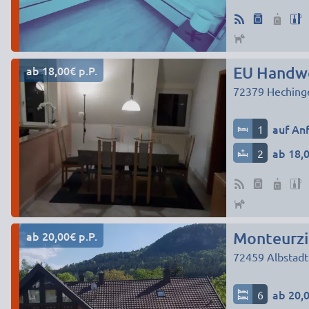
ab 18,00€ p.P.
EU Handwe
72379
Heching
1
auf An
2
ab 18,0
ab 20,00€ p.P.
72459
Albstadt
6
ab 20,0