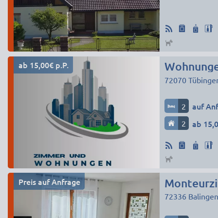
ab 15,00€ p.P.
Wohnunge
72070
Tübinge
2
auf An
2
ab 15,0
Preis auf Anfrage
72336
Balinge