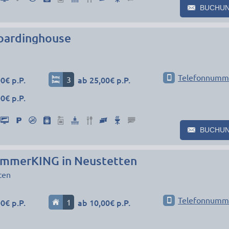
BUCHU
oardinghouse
Telefonnumm
0€ p.P.
3
ab 25,00€ p.P.
0€ p.P.
BUCHU
mmerKING in Neustetten
ten
Telefonnumm
0€ p.P.
1
ab 10,00€ p.P.