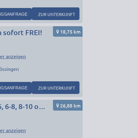
ZUR UNTERKUNFT
NGSANFRAGE
18,75 km
sofort FREI!
er anzeigen
össingen
ZUR UNTERKUNFT
NGSANFRAGE
26,88 km
Monteurzimmer in Albstadt bei Balingen, 6 DZ für 4-6, 6-8, 8-10 oder 10-12 Personen!
er anzeigen