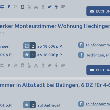
BUCHU
rker Monteurzimmer Wohnung Hechingen 
en
Telefonnumm
frage!
2
ab 18,00€ p.P.
0€ p.P.
1
ab 18,00€ p.P.
Hechingen, M
BUCHU
Telefonnumm
0€ p.P.
2
auf Anfrage!