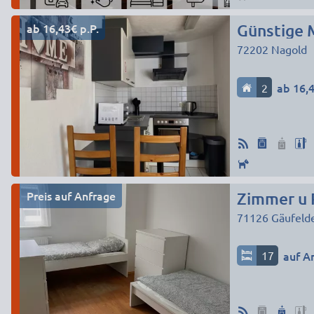
ab 16,43€ p.P.
Günstige 
72202
Nagold
2
ab 16,4
Preis auf Anfrage
Zimmer u 
71126
Gäufeld
17
auf A