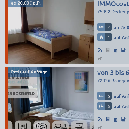
ab 20,00€ p.P.
IMMOcosta
75392
Deckenp
2
ab 25,0
1
auf An
Preis auf Anfrage
72336
Balinge
6
auf An
6
auf An