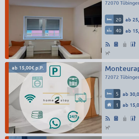
72070
Tübinge
20
ab 25,
40
ab 15,
ab 15,00€ p.P.
Monteurap
72072
Tübinge
5
ab 30,0
1
ab 15,0