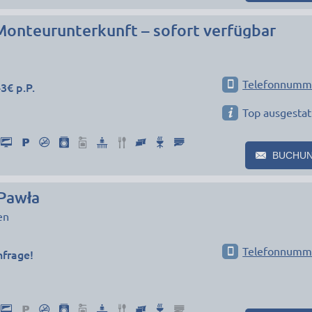
Monteurunterkunft – sofort verfügbar
Telefonnumm
3€ p.P.
Top ausgestat
BUCHU
Pawła
en
Telefonnumm
nfrage!