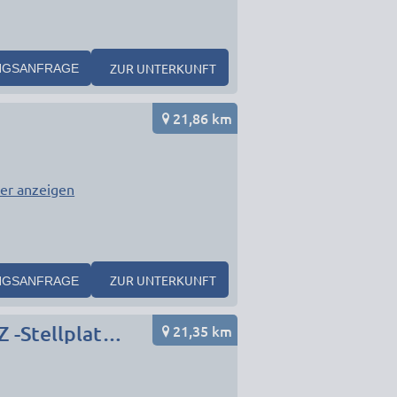
ZUR UNTERKUNFT
NGSANFRAGE
21,86 km
er anzeigen
ZUR UNTERKUNFT
NGSANFRAGE
21,35 km
Monteurzimmer/ Apartment/ Ferienwohnung mit KFZ -Stellplatz und zwei Einzelbetten