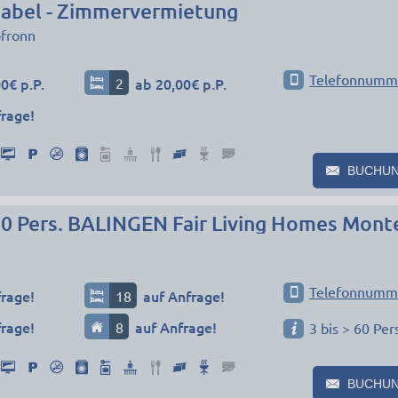
bel - Zimmervermietung
fronn
Telefonnumm
0€ p.P.
2
ab 20,00€ p.P.
frage!
BUCHU
n
Telefonnumm
frage!
18
auf Anfrage!
frage!
8
auf Anfrage!
3 bis > 60 Pe
BUCHU