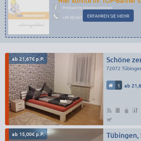
Hier könnte Ihr TOP-Banner s
Preiswerte Monteurzimmer
ERFAHREN SIE MEHR
+49 (0) 661 - 29 19 14 19
ab 21,67€ p.P.
72072
Tübinge
1
ab 21,6
ab 15,00€ p.P.
Tübingen,