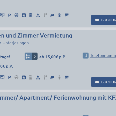
BUCHU
n und Zimmer Vermietung
n-Unterjesingen
Telefonnumm
frage!
2
ab 15,00€ p.P.
0€ p.P.
BUCHU
n