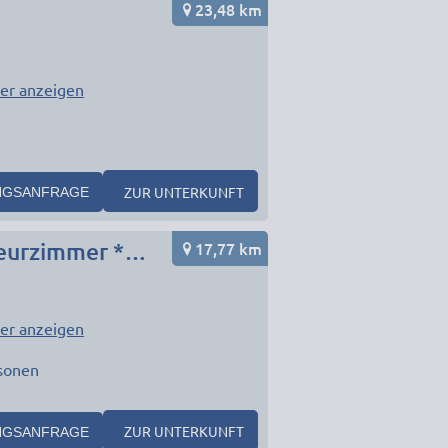
23,48 km
er anzeigen
ZUR UNTERKUNFT
NGSANFRAGE
17,77 km
von 3 bis 60 Pers. BALINGEN Fair Living Homes Monteurzimmer * Unterkunft für Profis gut & günstig + Apartment + Monteurzimmer + Zi
er anzeigen
rsonen
ZUR UNTERKUNFT
NGSANFRAGE