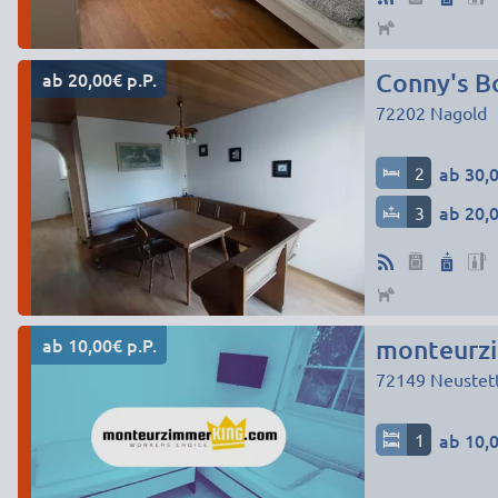
ab 20,00€ p.P.
Conny's B
72202
Nagold
2
ab 30,0
3
ab 20,0
ab 10,00€ p.P.
monteurzi
72149
Neustet
1
ab 10,0