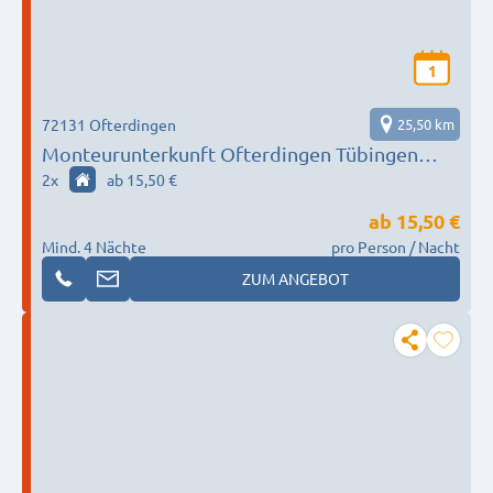
1
72131 Ofterdingen
25,50 km
Monteurunterkunft Ofterdingen Tübingen
Reutlingen Rottenburg
2
x
ab 15,50 €
ab
15,50 €
Mind. 4 Nächte
pro Person / Nacht
ZUM ANGEBOT