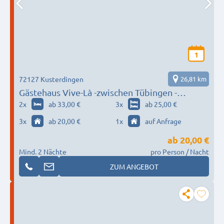
1
72127 Kusterdingen
26,81 km
Gästehaus Vive-Là -zwischen Tübingen -
Reutlingen
2
x
ab 33,00 €
3
x
ab 25,00 €
3
x
ab 20,00 €
1
x
auf Anfrage
ab
20,00 €
Mind. 2 Nächte
pro Person / Nacht
ZUM ANGEBOT