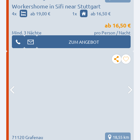
Workershome in Sifi near Stuttgart
4
x
ab 19,00 €
1
x
ab 16,50 €
ab
16,50 €
Mind. 3 Nächte
pro Person / Nacht
ZUM ANGEBOT
71120 Grafenau
18,55 km