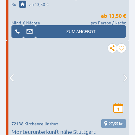
€1.500 pro Monat
8
x
ab 13,50 €
ab
13,50 €
Mind. 6 Nächte
pro Person / Nacht
ZUM ANGEBOT
1
72138 Kirchentellinsfurt
27,55 km
Monteurunterkunft nähe Stuttgart