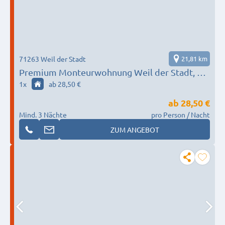
71263 Weil der Stadt
21,81 km
Premium Monteurwohnung Weil der Stadt, an
Geschäftsleute und Firmen
1
x
ab 28,50 €
ab
28,50 €
Mind. 3 Nächte
pro Person / Nacht
ZUM ANGEBOT