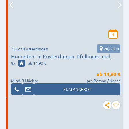
1
72127 Kusterdingen
26,77 km
HomeRent in Kusterdingen, Pfullingen und
Lichtenstein HR-55126-kusterdingen
8
x
ab 14,90 €
ab
14,90 €
Mind. 3 Nächte
pro Person / Nacht
ZUM ANGEBOT