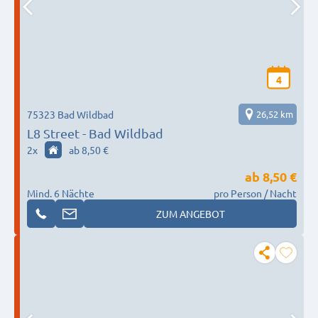
4
75323 Bad Wildbad
26,52 km
L8 Street - Bad Wildbad
2
x
ab 8,50 €
ab
8,50 €
Mind. 6 Nächte
pro Person / Nacht
ZUM ANGEBOT