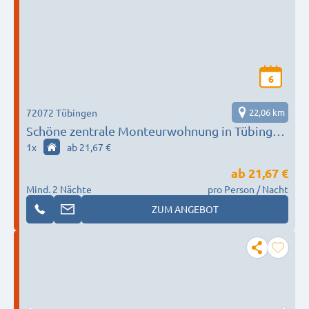
6
72072 Tübingen
22,06 km
Schöne zentrale Monteurwohnung in Tübingen
für bis zu 6 Personen
1
x
ab 21,67 €
ab
21,67 €
Mind. 2 Nächte
pro Person / Nacht
ZUM ANGEBOT