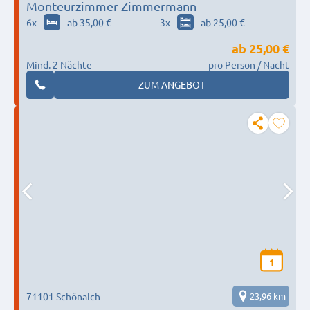
Monteurzimmer Zimmermann
6
x
ab 35,00 €
3
x
ab 25,00 €
ab
25,00 €
Mind. 2 Nächte
pro Person / Nacht
ZUM ANGEBOT
1
71101 Schönaich
23,96 km