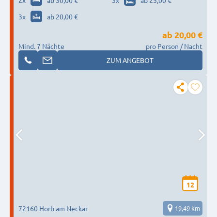
2
x
ab 30,00 €
3
x
ab 25,00 €
3
x
ab 20,00 €
ab
20,00 €
Mind. 7 Nächte
pro Person / Nacht
ZUM ANGEBOT
12
72160 Horb am Neckar
19,49 km