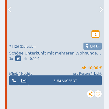
2
71126 Gäufelden
3,68 km
Schöne Unterkunft mit mehreren Wohnungen
für kleine und große Teams
3
x
ab 10,00 €
ab
10,00 €
Mind. 4 Nächte
pro Person / Nacht
ZUM ANGEBOT