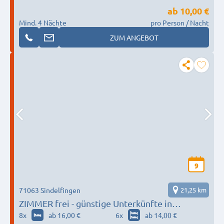
ab
10,00 €
Mind. 4 Nächte
pro Person / Nacht
ZUM ANGEBOT
9
71063 Sindelfingen
21,25 km
ZIMMER frei - günstige Unterkünfte in
Sindelfingen
8
x
ab 16,00 €
6
x
ab 14,00 €