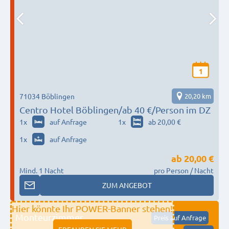
1
71034 Böblingen
20,20 km
Centro Hotel Böblingen/ab 40 €/Person im DZ
1
x
auf Anfrage
1
x
ab 20,00 €
1
x
auf Anfrage
ab
20,00 €
Mind. 1 Nacht
pro Person / Nacht
ZUM ANGEBOT
Hier könnte Ihr POWER-Banner stehen!
Monteurzimmer
Preis auf Anfrage