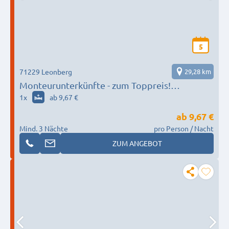
5
71229 Leonberg
29,28 km
Monteurunterkünfte - zum Toppreis!
Zimmer/Appartements
1
x
ab 9,67 €
ab
9,67 €
Mind. 3 Nächte
pro Person / Nacht
ZUM ANGEBOT