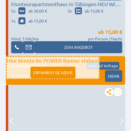
Monteurapartmenthaus in Tübingen NEU Wifi
Parking Reutlingen
5
x
ab 30,00 €
5
x
ab 15,00 €
1
x
ab 15,00 €
ab
15,00 €
Mind. 3 Nächte
pro Person / Nacht
ZUM ANGEBOT
Hier könnte Ihr POWER-Banner stehen!
Monteurzimmer
Preis auf Anfrage
ERFAHREN SIE MEHR
11333 fulda
MEHR