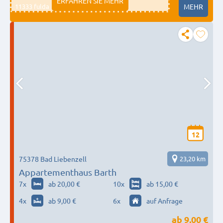
ERFAHREN SIE MEHR
11333 fulda
MEHR
12
75378 Bad Liebenzell
23,20 km
Appartementhaus Barth
7
x
ab 20,00 €
10
x
ab 15,00 €
4
x
ab 9,00 €
6
x
auf Anfrage
ab
9,00 €