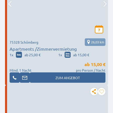
7
75328 Schömberg
26,03 km
Apartments /Zimmervermietung
1
x
ab 25,00 €
1
x
ab 15,00 €
ab
15,00 €
Mind. 1 Nacht
pro Person / Nacht
ZUM ANGEBOT