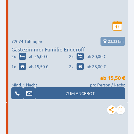
11
72074 Tübingen
23,33 km
Gästezimmer Familie Engeroff
2
x
ab 25,00 €
2
x
ab 20,00 €
1
x
ab 15,50 €
2
x
ab 26,00 €
ab
15,50 €
Mind. 1 Nacht
pro Person / Nacht
ZUM ANGEBOT