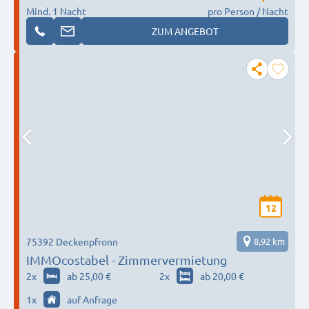
Mind. 1 Nacht
pro Person / Nacht
ZUM ANGEBOT
12
75392 Deckenpfronn
8,92 km
IMMOcostabel - Zimmervermietung
2
x
ab 25,00 €
2
x
ab 20,00 €
1
x
auf Anfrage