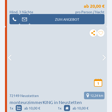
ab
20,00 €
Mind. 3 Nächte
pro Person / Nacht
ZUM ANGEBOT
1
72149 Neustetten
12,24 km
monteurzimmerKING in Neustetten
1
x
ab 10,00 €
1
x
ab 10,00 €