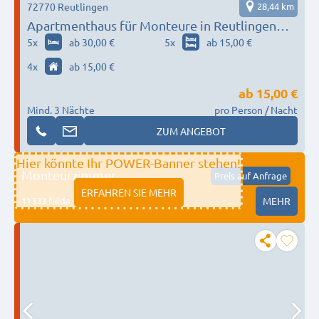
72770 Reutlingen
28,44 km
Apartmenthaus für Monteure in Reutlingen
NEU Wifi Smart TV Parkplatz
5
x
ab 30,00 €
5
x
ab 15,00 €
4
x
ab 15,00 €
ab
15,00 €
Mind. 3 Nächte
pro Person / Nacht
ZUM ANGEBOT
Hier könnte Ihr POWER-Banner stehen!
Monteurzimmer
Preis auf Anfrage
ERFAHREN SIE MEHR
11333 fulda
MEHR