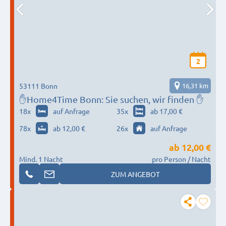
2
53111 Bonn
16,31 km
✋Home4Time Bonn: Sie suchen, wir finden ✋
18
x
auf Anfrage
35
x
ab 17,00 €
78
x
ab 12,00 €
26
x
auf Anfrage
ab
12,00 €
Mind. 1 Nacht
pro Person / Nacht
ZUM ANGEBOT