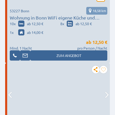
53227 Bonn
18,58 km
Wohnung in Bonn WiFi eigene Küche und
Badezimmer
10
x
ab 12,50 €
8
x
ab 12,50 €
1
x
ab 14,00 €
ab
12,50 €
Mind. 1 Nacht
pro Person / Nacht
ZUM ANGEBOT