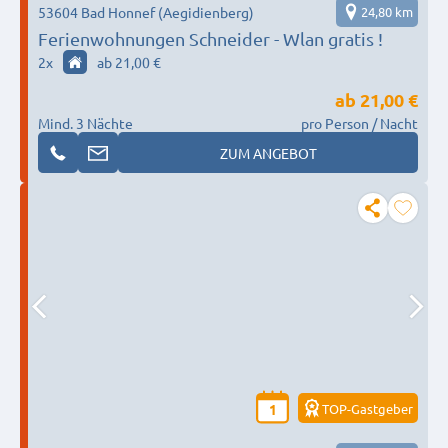
53604 Bad Honnef (Aegidienberg)
24,80 km
Ferienwohnungen Schneider - Wlan gratis !
2
x
ab 21,00 €
ab
21,00 €
Mind. 3 Nächte
pro Person / Nacht
ZUM ANGEBOT
TOP-Gastgeber
1