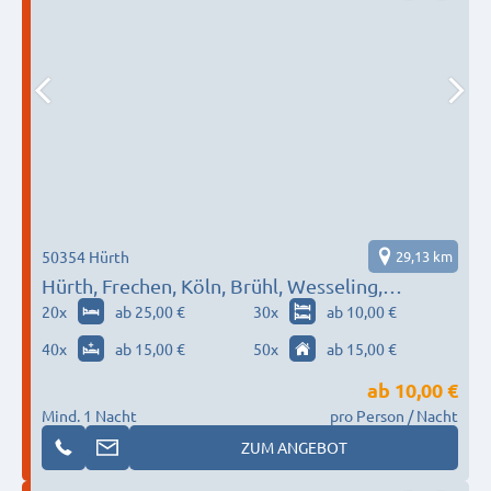
50354 Hürth
29,13 km
Hürth, Frechen, Köln, Brühl, Wesseling,
Kerpen…
20
x
ab 25,00 €
30
x
ab 10,00 €
40
x
ab 15,00 €
50
x
ab 15,00 €
ab
10,00 €
Mind. 1 Nacht
pro Person / Nacht
ZUM ANGEBOT