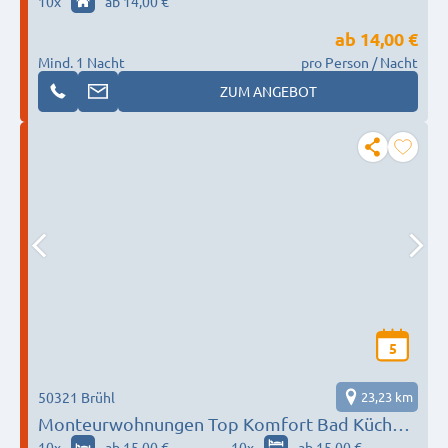
10
x
ab 14,00 €
ab
14,00 €
Mind. 1 Nacht
pro Person / Nacht
ZUM ANGEBOT
5
50321 Brühl
23,23 km
Monteurwohnungen Top Komfort Bad Küche
Parkplatz WiFi
10
x
ab 15,00 €
10
x
ab 15,00 €