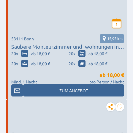
1
53111 Bonn
15,95 km
Saubere Monteurzimmer und -wohnungen in
Bonn
20
x
ab 18,00 €
20
x
ab 18,00 €
20
x
ab 18,00 €
20
x
ab 18,00 €
ab
18,00 €
Mind. 1 Nacht
pro Person / Nacht
ZUM ANGEBOT