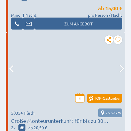
ab
15,00 €
Mind. 1 Nacht
pro Person / Nacht
ZUM ANGEBOT
TOP-Gastgeber
1
50354 Hürth
26,69 km
Große Monteurunterkunft für bis zu 30
Personen – Perfekt für Teams in Neuss
2
x
ab 20,50 €