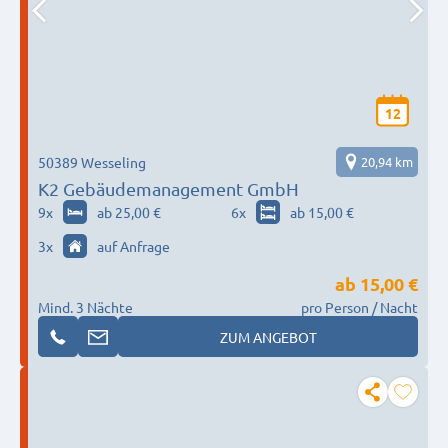
12
50389 Wesseling
20,94 km
K2 Gebäudemanagement GmbH
9
x
ab 25,00 €
6
x
ab 15,00 €
3
x
auf Anfrage
ab
15,00 €
Mind. 3 Nächte
pro Person / Nacht
ZUM ANGEBOT