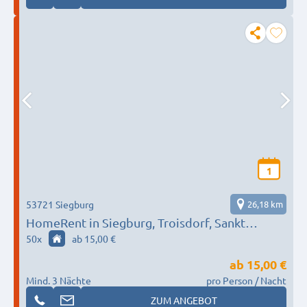
1
53721 Siegburg
26,18 km
HomeRent in Siegburg, Troisdorf, Sankt
Augustin, Niederkassel & weitere HR-52204-
50
x
ab 15,00 €
siegburg
ab
15,00 €
Mind. 3 Nächte
pro Person / Nacht
ZUM ANGEBOT