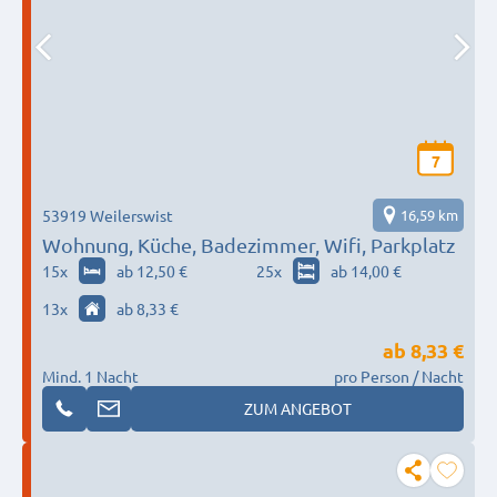
7
53919 Weilerswist
16,59 km
Wohnung, Küche, Badezimmer, Wifi, Parkplatz
15
x
ab 12,50 €
25
x
ab 14,00 €
13
x
ab 8,33 €
ab
8,33 €
Mind. 1 Nacht
pro Person / Nacht
ZUM ANGEBOT