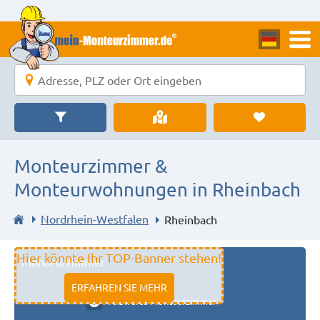
Monteurzimmer &
Monteurwohnungen in Rheinbach
Nordrhein-Westfalen
Rheinbach
Hier könnte Ihr TOP-Banner stehen!
Monteurzimmer
11333 fulda
ERFAHREN SIE MEHR
Preiswerte Monteurzimmer