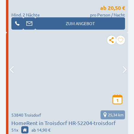
ab
20,50 €
Mind. 2 Nächte
pro Person / Nacht
ZUM ANGEBOT
1
53840 Troisdorf
25,34 km
HomeRent in Troisdorf HR-52204-troisdorf
51
x
ab 14,90 €