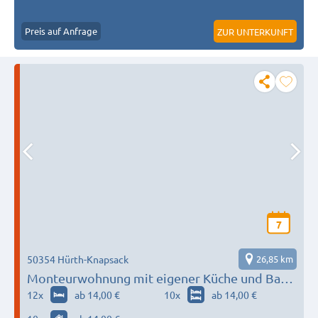
Preis auf Anfrage
ZUR UNTERKUNFT
7
50354 Hürth-Knapsack
26,85 km
Monteurwohnung mit eigener Küche und Bad,
WiFi in Hürth-Knapsack
12
x
ab 14,00 €
10
x
ab 14,00 €