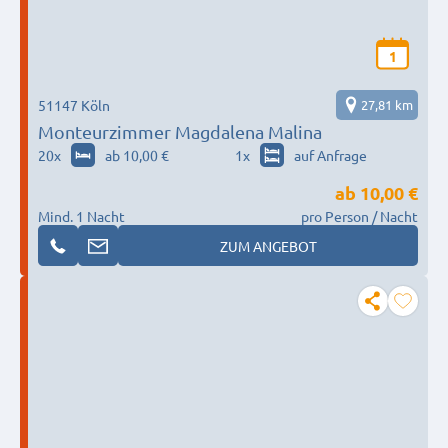
1
51147 Köln
27,81 km
Monteurzimmer Magdalena Malina
20
x
ab 10,00 €
1
x
auf Anfrage
ab
10,00 €
Mind. 1 Nacht
pro Person / Nacht
ZUM ANGEBOT