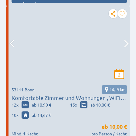
2
53111 Bonn
16,19 km
Komfortable Zimmer und Wohnungen , WiFi
eigene Küche Badezimmer
12
x
ab 10,90 €
15
x
ab 10,00 €
10
x
ab 14,67 €
ab
10,00 €
Mind. 1 Nacht
pro Person / Nacht