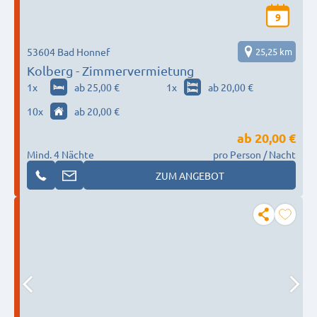
9
53604 Bad Honnef
25,25 km
Kolberg - Zimmervermietung
1
x
ab 25,00 €
1
x
ab 20,00 €
10
x
ab 20,00 €
ab
20,00 €
Mind. 4 Nächte
pro Person / Nacht
ZUM ANGEBOT