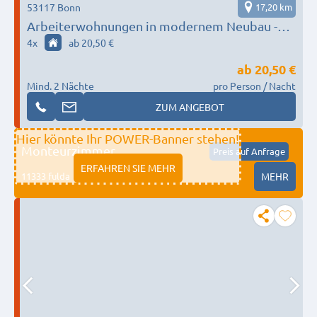
53117 Bonn
17,20 km
Arbeiterwohnungen in modernem Neubau -
Komplex
4
x
ab 20,50 €
ab
20,50 €
Mind. 2 Nächte
pro Person / Nacht
ZUM ANGEBOT
Hier könnte Ihr POWER-Banner stehen!
Monteurzimmer
Preis auf Anfrage
ERFAHREN SIE MEHR
11333 fulda
MEHR