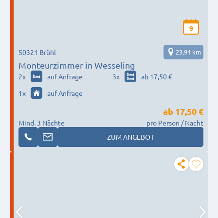
9
50321 Brühl
23,91 km
Monteurzimmer in Wesseling
2
x
auf Anfrage
3
x
ab 17,50 €
1
x
auf Anfrage
ab
17,50 €
Mind. 3 Nächte
pro Person / Nacht
ZUM ANGEBOT