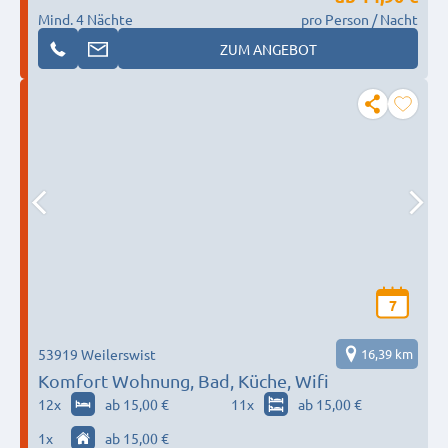
Mind. 4 Nächte
pro Person / Nacht
ZUM ANGEBOT
7
53919 Weilerswist
16,39 km
Komfort Wohnung, Bad, Küche, Wifi
12
x
ab 15,00 €
11
x
ab 15,00 €
1
x
ab 15,00 €