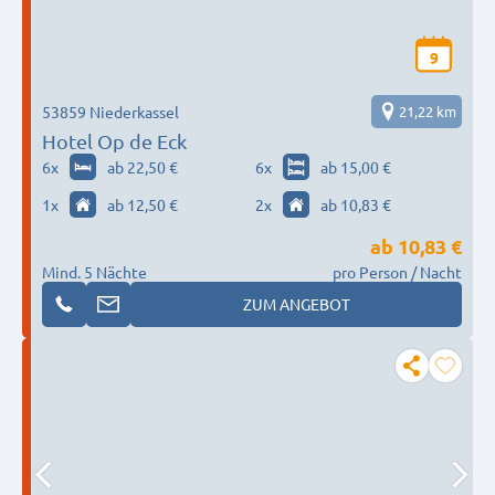
9
53859 Niederkassel
21,22 km
Hotel Op de Eck
6
x
ab 22,50 €
6
x
ab 15,00 €
1
x
ab 12,50 €
2
x
ab 10,83 €
ab
10,83 €
Mind. 5 Nächte
pro Person / Nacht
ZUM ANGEBOT