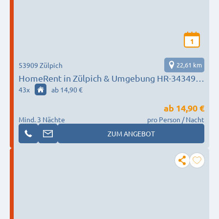
1
53909 Zülpich
22,61 km
HomeRent in Zülpich & Umgebung HR-34349-
zuelpich
43
x
ab 14,90 €
ab
14,90 €
Mind. 3 Nächte
pro Person / Nacht
ZUM ANGEBOT