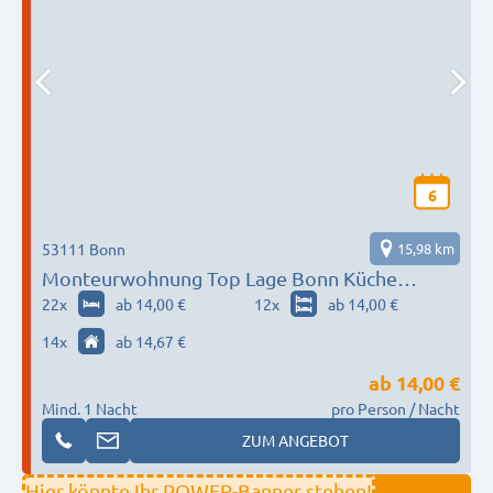
6
53111 Bonn
15,98 km
Monteurwohnung Top Lage Bonn Küche
Badezimmer
22
x
ab 14,00 €
12
x
ab 14,00 €
14
x
ab 14,67 €
ab
14,00 €
Mind. 1 Nacht
pro Person / Nacht
ZUM ANGEBOT
Hier könnte Ihr POWER-Banner stehen!