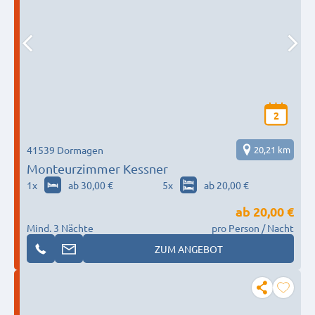
2
41539 Dormagen
20,21 km
Monteurzimmer Kessner
1
x
ab 30,00 €
5
x
ab 20,00 €
ab
20,00 €
Mind. 3 Nächte
pro Person / Nacht
ZUM ANGEBOT