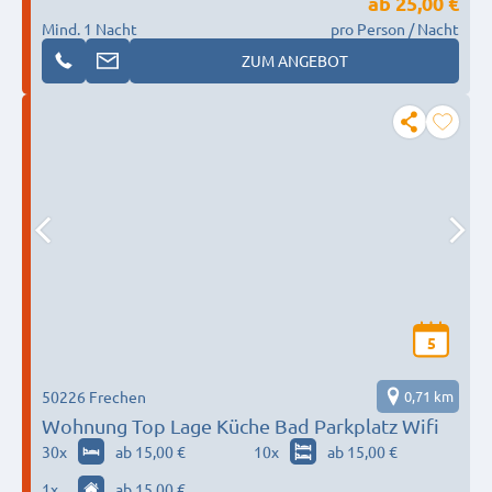
ab
25,00 €
Mind. 1 Nacht
pro Person / Nacht
ZUM ANGEBOT
5
50226 Frechen
0,71 km
Wohnung Top Lage Küche Bad Parkplatz Wifi
30
x
ab 15,00 €
10
x
ab 15,00 €
1
x
ab 15,00 €