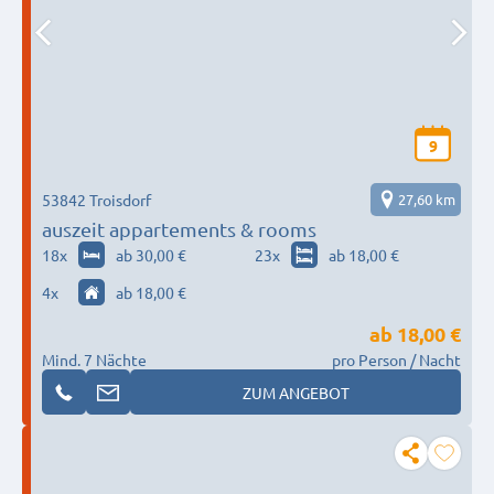
9
53842 Troisdorf
27,60 km
auszeit appartements & rooms
18
x
ab 30,00 €
23
x
ab 18,00 €
4
x
ab 18,00 €
ab
18,00 €
Mind. 7 Nächte
pro Person / Nacht
ZUM ANGEBOT