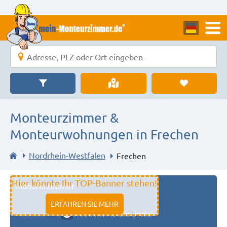
Monteurzimmer &
Monteurwohnungen in Frechen
Nordrhein-Westfalen
Frechen
Hier könnte Ihr TOP-Banner stehen!
Monteurzimmer
11333 fulda
ERFAHREN SIE MEHR
Preiswerte Monteurzimmer