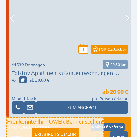
TOP-Gastgeber
1
41539 Dormagen
20,50 km
Tolstov Apartments Monteurwohnungen -
Komfortable Monteurwohnungen für Ihre
4
x
ab 20,00 €
gesamte Belegschaft an einem Standort
ab
20,00 €
Mind. 1 Nacht
pro Person / Nacht
ZUM ANGEBOT
Hier könnte Ihr POWER-Banner stehen!
Monteurzimmer
Preis auf Anfrage
ERFAHREN SIE MEHR