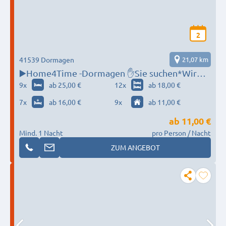
2
41539 Dormagen
21,07 km
▶️Home4Time -Dormagen ✋Sie suchen*Wir
finden ✋‼️
9
x
ab 25,00 €
12
x
ab 18,00 €
7
x
ab 16,00 €
9
x
ab 11,00 €
ab
11,00 €
Mind. 1 Nacht
pro Person / Nacht
ZUM ANGEBOT