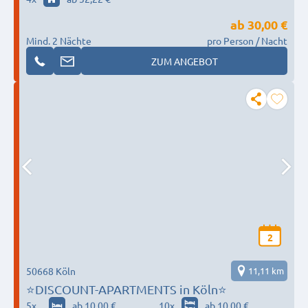
ab
30,00 €
Mind. 2 Nächte
pro Person / Nacht
ZUM ANGEBOT
2
50668 Köln
11,11 km
⭐️DISCOUNT-APARTMENTS in Köln⭐️
5
x
ab 10,00 €
10
x
ab 10,00 €