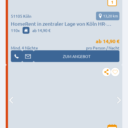
1
51105 Köln
13,20 km
HomeRent in zentraler Lage von Köln HR-
29513-koeln
110
x
ab 14,90 €
ab
14,90 €
Mind. 4 Nächte
pro Person / Nacht
ZUM ANGEBOT