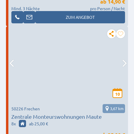
ab
14,90 €
Mind. 3 Nächte
pro Person / Nacht
ZUM ANGEBOT
10
50226 Frechen
3,67 km
Zentrale Monteurswohnungen Maute
8
x
ab 25,00 €