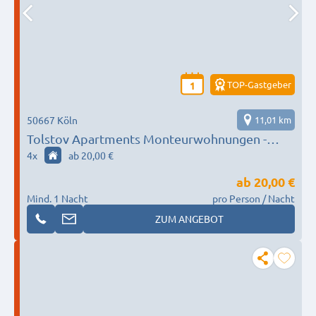
TOP-Gastgeber
1
50667 Köln
11,01 km
Tolstov Apartments Monteurwohnungen -
Vollausgestattete Wohnung in Köln – Perfekt
4
x
ab 20,00 €
für längere Aufenthalte
ab
20,00 €
Mind. 1 Nacht
pro Person / Nacht
ZUM ANGEBOT