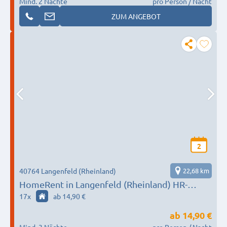
Mind. 2 Nächte
pro Person / Nacht
ZUM ANGEBOT
2
40764 Langenfeld (Rheinland)
22,68 km
HomeRent in Langenfeld (Rheinland) HR-
29333-langenfeld
17
x
ab 14,90 €
ab
14,90 €