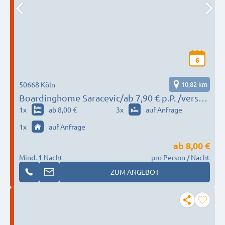
6
50668 Köln
10,82 km
Boardinghome Saracevic/ab 7,90 € p.P. /versch.
Standorte!
1
x
ab 8,00 €
3
x
auf Anfrage
1
x
auf Anfrage
ab
8,00 €
Mind. 1 Nacht
pro Person / Nacht
ZUM ANGEBOT