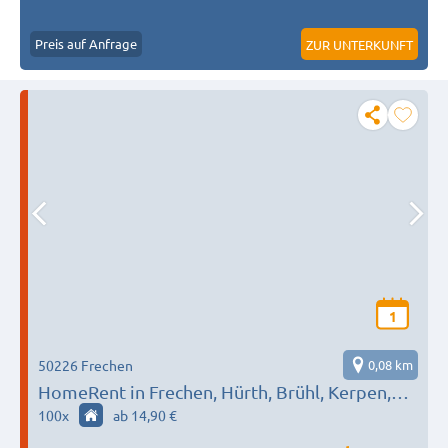
Preis auf Anfrage
ZUR UNTERKUNFT
1
50226 Frechen
0,08 km
HomeRent in Frechen, Hürth, Brühl, Kerpen,
Köln, uvm. HR-29513-koeln
100
x
ab 14,90 €