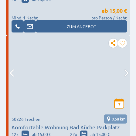
ab
15,00 €
Mind. 1 Nacht
pro Person / Nacht
ZUM ANGEBOT
7
50226 Frechen
0,58 km
Komfortable Wohnung Bad Küche Parkplatz
WiFi
12
x
ab 15,00 €
22
x
ab 15,00 €