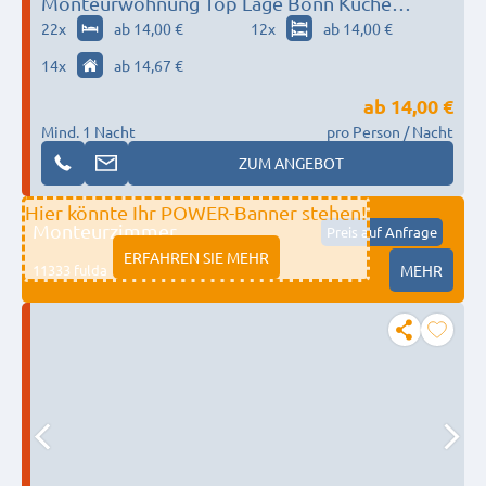
Monteurwohnung Top Lage Bonn Küche
Badezimmer
22
x
ab 14,00 €
12
x
ab 14,00 €
14
x
ab 14,67 €
ab
14,00 €
Mind. 1 Nacht
pro Person / Nacht
ZUM ANGEBOT
Hier könnte Ihr POWER-Banner stehen!
Monteurzimmer
Preis auf Anfrage
ERFAHREN SIE MEHR
11333 fulda
MEHR