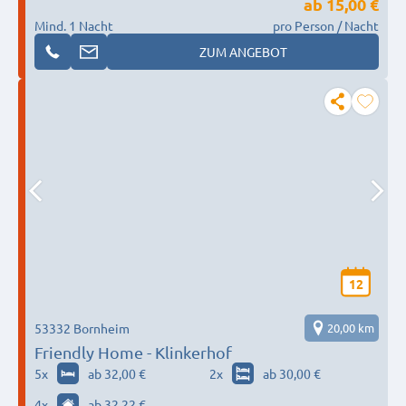
ab
15,00 €
Mind. 1 Nacht
pro Person / Nacht
ZUM ANGEBOT
12
53332 Bornheim
20,00 km
Friendly Home - Klinkerhof
5
x
ab 32,00 €
2
x
ab 30,00 €
4
x
ab 32,22 €