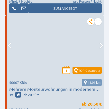
Mind. 7 Nächte
pro Person / Nacht
ZUM ANGEBOT
TOP-Gastgeber
1
50667 Köln
11,01 km
Mehrere Monteurwohnungen in modernem
Neubau mit Terasse und Balkon
4
x
ab 20,50 €
ab
20,50 €