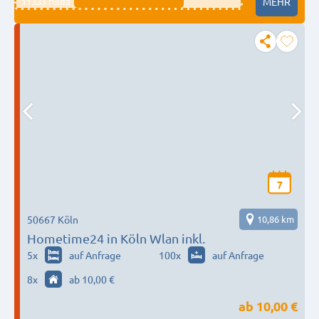
11333 fulda
MEHR
7
50667 Köln
10,86 km
Hometime24 in Köln Wlan inkl.
5
x
auf Anfrage
100
x
auf Anfrage
8
x
ab 10,00 €
ab
10,00 €