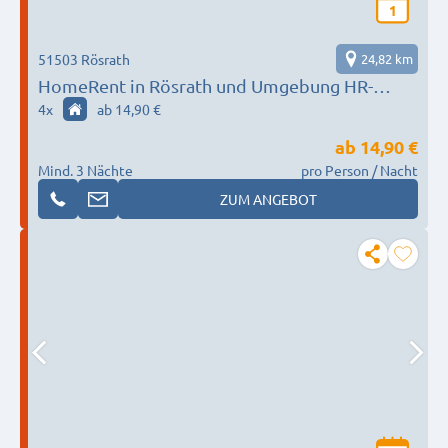
1
51503 Rösrath
24,82 km
HomeRent in Rösrath und Umgebung HR-
52202-roesrath
4
x
ab 14,90 €
ab
14,90 €
Mind. 3 Nächte
pro Person / Nacht
ZUM ANGEBOT