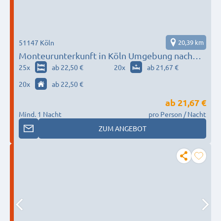
51147 Köln
20,39 km
Monteurunterkunft in Köln Umgebung nach
Wunsch / Bedürfnis
25
x
ab 22,50 €
20
x
ab 21,67 €
20
x
ab 22,50 €
ab
21,67 €
Mind. 1 Nacht
pro Person / Nacht
ZUM ANGEBOT