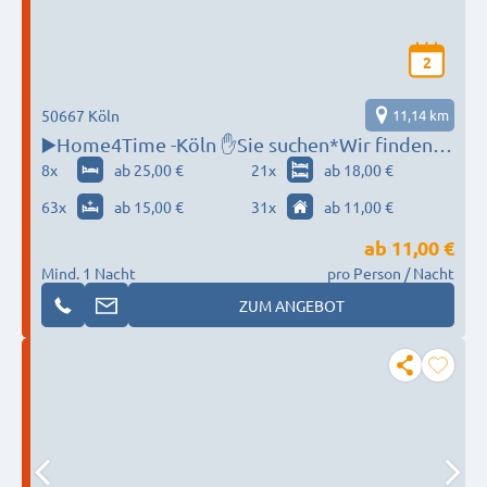
2
50667 Köln
11,14 km
▶️Home4Time -Köln ✋Sie suchen*Wir finden
✋‼️
8
x
ab 25,00 €
21
x
ab 18,00 €
63
x
ab 15,00 €
31
x
ab 11,00 €
ab
11,00 €
Mind. 1 Nacht
pro Person / Nacht
ZUM ANGEBOT