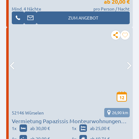
ab
20,00 €
Mind. 4 Nächte
pro Person / Nacht
ZUM ANGEBOT
12
52146 Würselen
26,90 km
Vermietung Papazissis Monteurwohnungen
und Zimmer in Vaals (NL) direkt bei Aachen
1
x
ab 30,00 €
1
x
ab 25,00 €
1
x
ab 20,00 €
1
x
ab 10,71 €