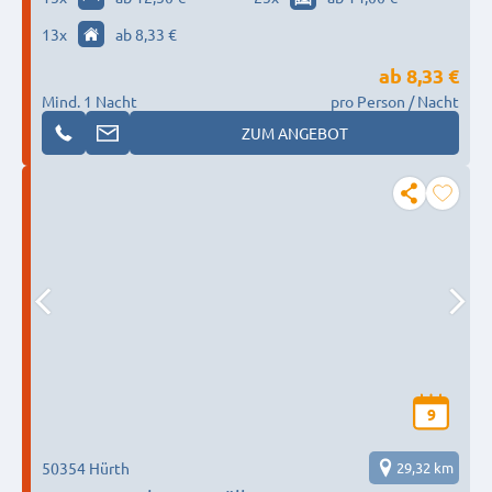
13
x
ab 8,33 €
ab
8,33 €
Mind. 1 Nacht
pro Person / Nacht
ZUM ANGEBOT
9
50354 Hürth
29,32 km