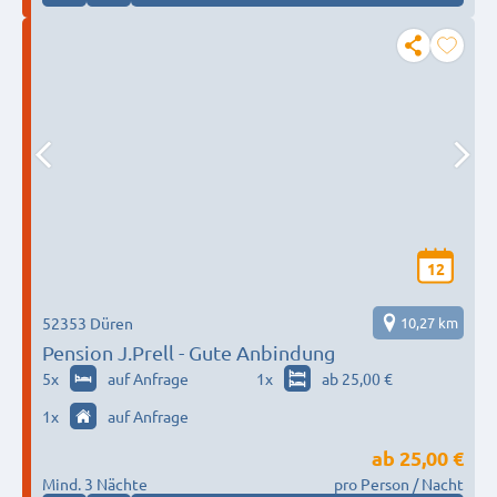
12
52353 Düren
10,27 km
Pension J.Prell - Gute Anbindung
5
x
auf Anfrage
1
x
ab 25,00 €
1
x
auf Anfrage
ab
25,00 €
Mind. 3 Nächte
pro Person / Nacht