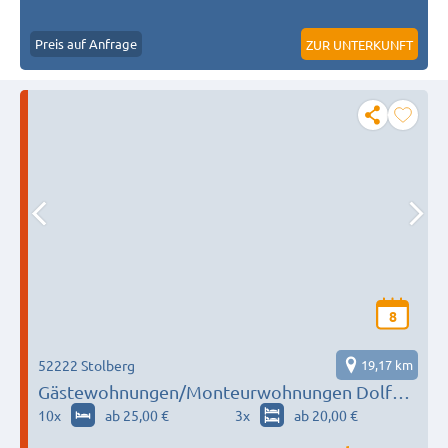
Preis auf Anfrage
ZUR UNTERKUNFT
8
52222 Stolberg
19,17 km
Gästewohnungen/Monteurwohnungen Dolfen
/ Aachen-Stolberg - petra.dolfen@gmx.de
10
x
ab 25,00 €
3
x
ab 20,00 €