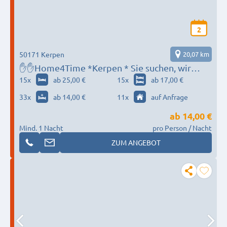
2
50171 Kerpen
20,07 km
✋✋Home4Time *Kerpen * Sie suchen, wir
finden ✋✋
15
x
ab 25,00 €
15
x
ab 17,00 €
33
x
ab 14,00 €
11
x
auf Anfrage
ab
14,00 €
Mind. 1 Nacht
pro Person / Nacht
ZUM ANGEBOT