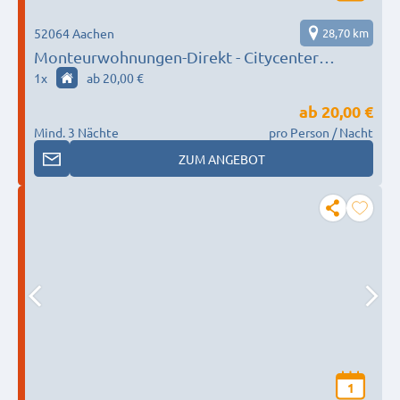
52064 Aachen
28,70 km
Monteurwohnungen-Direkt - Citycenter
Aachen
1
x
ab 20,00 €
ab
20,00 €
Mind. 3 Nächte
pro Person / Nacht
ZUM ANGEBOT
1