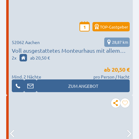
TOP-Gastgeber
1
52062 Aachen
28,87 km
Voll ausgestattetes Monteurhaus mit allem
was ein Monteur benötigt
2
x
ab 20,50 €
ab
20,50 €
Mind. 2 Nächte
pro Person / Nacht
ZUM ANGEBOT