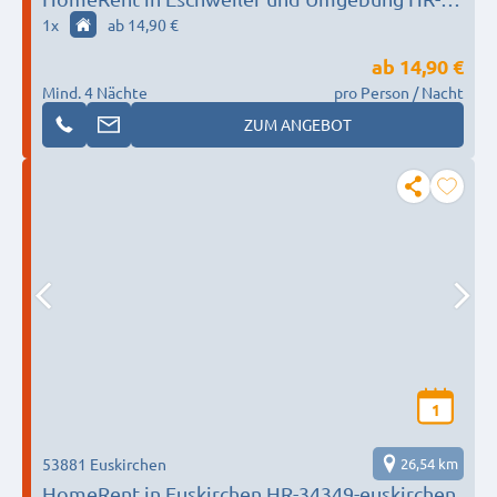
34349-Eschweiler
1
x
ab 14,90 €
ab
14,90 €
Mind. 4 Nächte
pro Person / Nacht
ZUM ANGEBOT
1
53881 Euskirchen
26,54 km
HomeRent in Euskirchen HR-34349-euskirchen