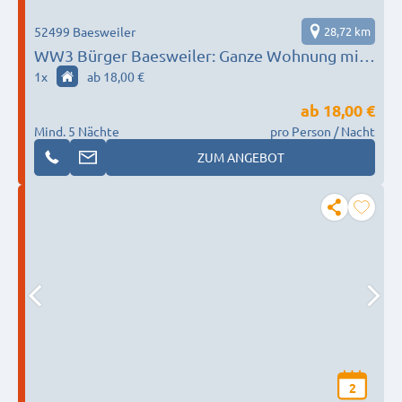
52499 Baesweiler
28,72 km
WW3 Bürger Baesweiler: Ganze Wohnung mit
7 Betten
1
x
ab 18,00 €
ab
18,00 €
Mind. 5 Nächte
pro Person / Nacht
ZUM ANGEBOT
2