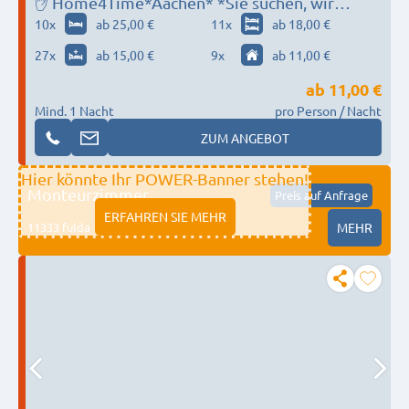
✋ Home4Time*Aachen* *Sie suchen, wir
finden✋
10
x
ab 25,00 €
11
x
ab 18,00 €
27
x
ab 15,00 €
9
x
ab 11,00 €
ab
11,00 €
Mind. 1 Nacht
pro Person / Nacht
ZUM ANGEBOT
Hier könnte Ihr POWER-Banner stehen!
Monteurzimmer
Preis auf Anfrage
ERFAHREN SIE MEHR
11333 fulda
MEHR