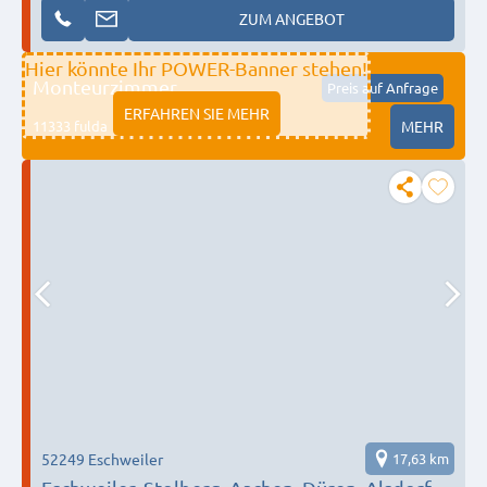
ZUM ANGEBOT
Hier könnte Ihr POWER-Banner stehen!
Monteurzimmer
Preis auf Anfrage
ERFAHREN SIE MEHR
11333 fulda
MEHR
52249 Eschweiler
17,63 km