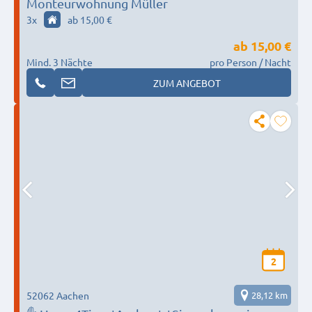
Monteurwohnung Müller
3
x
ab 15,00 €
ab
15,00 €
Mind. 3 Nächte
pro Person / Nacht
ZUM ANGEBOT
2
52062 Aachen
28,12 km