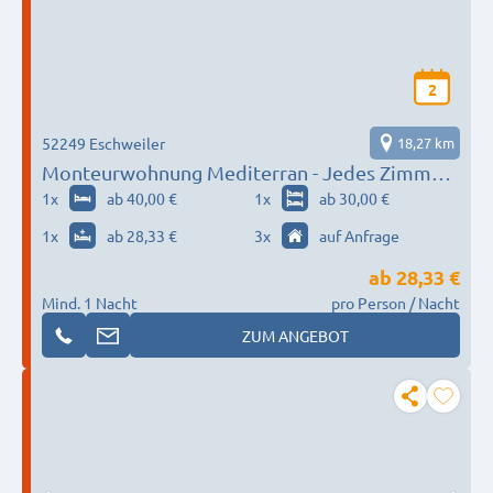
2
52249 Eschweiler
18,27 km
Monteurwohnung Mediterran - Jedes Zimmer
mit eigenem Bad
1
x
ab 40,00 €
1
x
ab 30,00 €
1
x
ab 28,33 €
3
x
auf Anfrage
ab
28,33 €
Mind. 1 Nacht
pro Person / Nacht
ZUM ANGEBOT