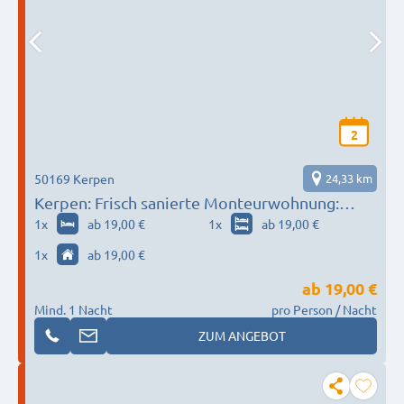
2
50169 Kerpen
24,33 km
Kerpen: Frisch sanierte Monteurwohnung:
Parkplatz + TV + WLAN + Vollausstattung
1
x
ab 19,00 €
1
x
ab 19,00 €
1
x
ab 19,00 €
ab
19,00 €
Mind. 1 Nacht
pro Person / Nacht
ZUM ANGEBOT