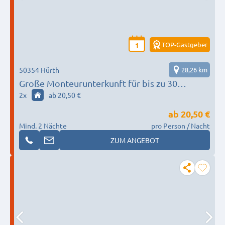
TOP-Gastgeber
1
50354 Hürth
28,26 km
Große Monteurunterkunft für bis zu 30
Personen – Perfekt für Teams in Neuss
2
x
ab 20,50 €
ab
20,50 €
Mind. 2 Nächte
pro Person / Nacht
ZUM ANGEBOT