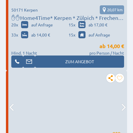
50171 Kerpen
20,07 km
✋✋Home4Time* Kerpen * Zülpich * Frechen *
Bergheim * Bedburg*Sie suchen, wir finden ✋
20
x
auf Anfrage
15
x
ab 17,00 €
✋
33
x
ab 14,00 €
15
x
auf Anfrage
ab
14,00 €
Mind. 1 Nacht
pro Person / Nacht
ZUM ANGEBOT