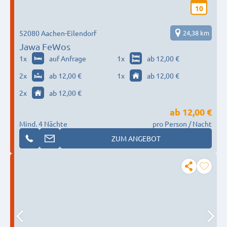
10
52080 Aachen-Eilendorf
24,38 km
Jawa FeWos
1
x
auf Anfrage
1
x
ab 12,00 €
2
x
ab 12,00 €
1
x
ab 12,00 €
2
x
ab 12,00 €
ab
12,00 €
Mind. 4 Nächte
pro Person / Nacht
ZUM ANGEBOT