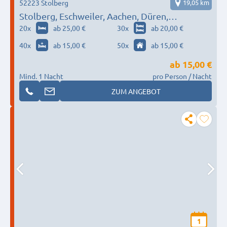
52223 Stolberg
19,05 km
Stolberg, Eschweiler, Aachen, Düren,
Kreuzau…
20
x
ab 25,00 €
30
x
ab 20,00 €
40
x
ab 15,00 €
50
x
ab 15,00 €
ab
15,00 €
Mind. 1 Nacht
pro Person / Nacht
ZUM ANGEBOT
1