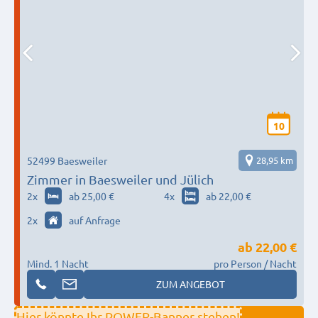
10
52499 Baesweiler
28,95 km
Zimmer in Baesweiler und Jülich
2
x
ab 25,00 €
4
x
ab 22,00 €
2
x
auf Anfrage
ab
22,00 €
Mind. 1 Nacht
pro Person / Nacht
ZUM ANGEBOT
Hier könnte Ihr POWER-Banner stehen!