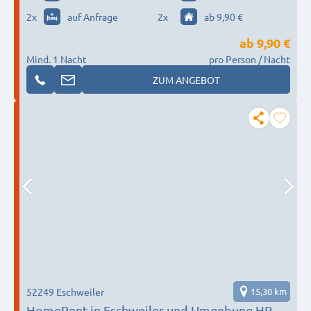
2
x
auf Anfrage
2
x
ab 9,90 €
ab
9,90 €
Mind. 1 Nacht
pro Person / Nacht
ZUM ANGEBOT
52249 Eschweiler
15,30 km
HomeRent in Eschweiler und Umgebung HR-