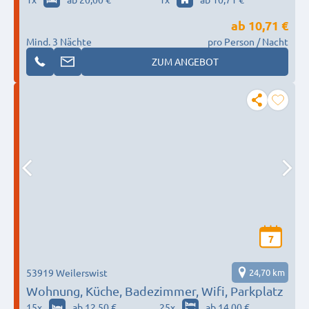
ab
10,71 €
Mind. 3 Nächte
pro Person / Nacht
ZUM ANGEBOT
7
53919 Weilerswist
24,70 km
Wohnung, Küche, Badezimmer, Wifi, Parkplatz
15
x
ab 12,50 €
25
x
ab 14,00 €