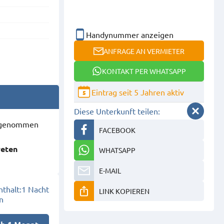
Handynummer anzeigen
ANFRAGE AN VERMIETER
KONTAKT PER WHATSAPP
Eintrag seit 5 Jahren aktiv
5
Diese Unterkunft teilen:
ausgenommen
FACEBOOK
reten
WHATSAPP
E-MAIL
thalt:
1 Nacht
LINK KOPIEREN
n