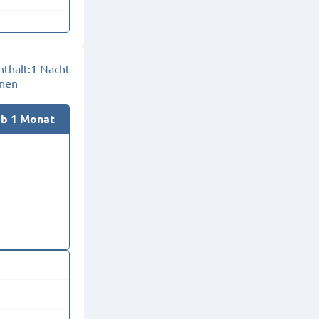
thalt:
1 Nacht
onen
ab 1 Monat