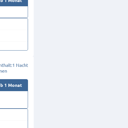
ab 1 Monat
thalt:
1 Nacht
onen
ab 1 Monat