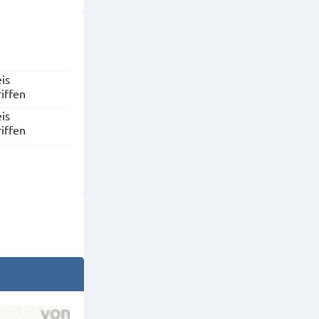
is
riffen
is
riffen