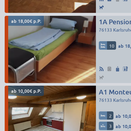
ab 18,00€ p.P.
1A Pensio
76133
Karlsruh
10
ab 18,
ab 10,00€ p.P.
A1 Monteu
76133
Karlsruh
2
ab 10,0
3
ab 10,0