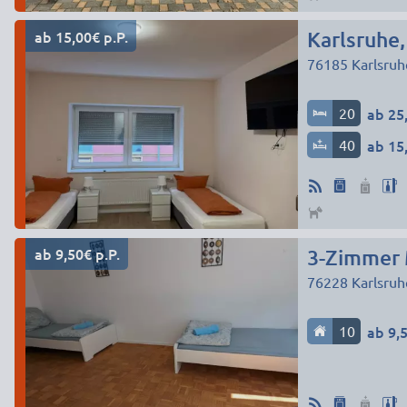
ab 15,00€ p.P.
Karlsruhe
76185
Karlsruh
20
ab 25,
40
ab 15,
ab 9,50€ p.P.
3-Zimmer 
76228
Karlsruh
10
ab 9,5