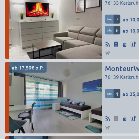
76133
Karlsruh
7
ab 10,0
6
ab 10,0
ab 17,50€ p.P.
MonteurW
76139
Karlsruh
1
ab 35,0