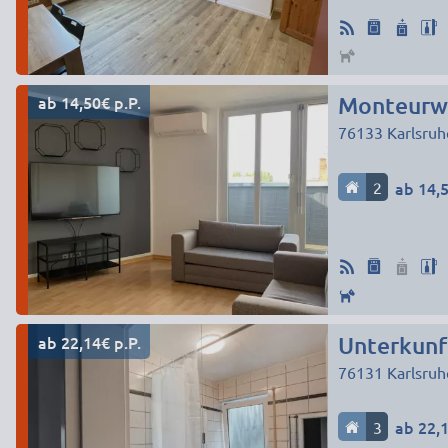
ab 14,50€ p.P.
Monteurw
76133
Karlsruh
2
ab 14,5
ab 22,14€ p.P.
Unterkunf
76131
Karlsruh
3
ab 22,1