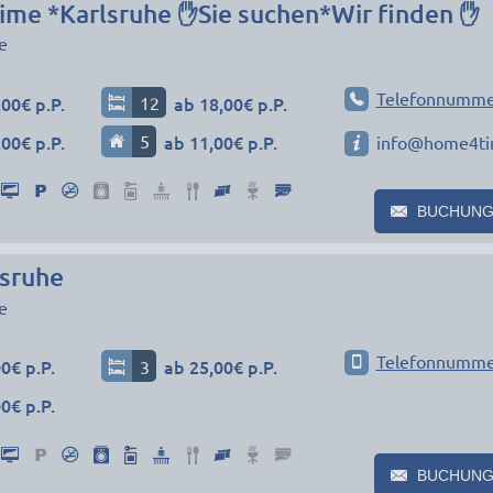
e *Karlsruhe ✋Sie suchen*Wir finden ✋
e
Telefonnumme
00€ p.P.
12
ab 18,00€ p.P.
00€ p.P.
5
ab 11,00€ p.P.
info@home4ti
BUCHUNG
sruhe
e
Telefonnumme
0€ p.P.
3
ab 25,00€ p.P.
0€ p.P.
BUCHUNG