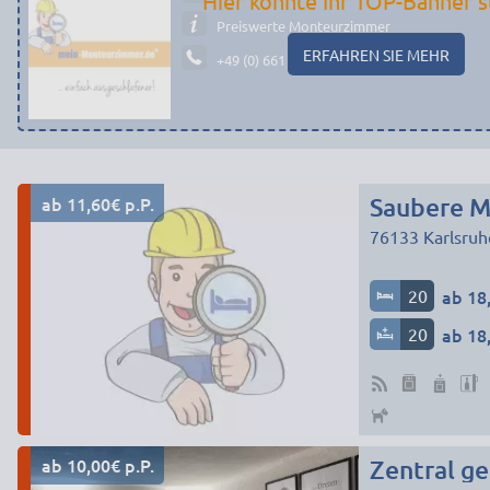
Hier könnte Ihr TOP-Banner s
Preiswerte Monteurzimmer
ERFAHREN SIE MEHR
+49 (0) 661 - 29 19 14 19
ab 11,60€ p.P.
Saubere M
76133
Karlsruh
20
ab 18,
20
ab 18,
ab 10,00€ p.P.
Zentral g