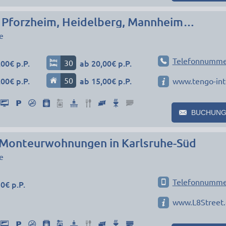
, Pforzheim, Heidelberg, Mannheim…
e
Telefonnumme
00€ p.P.
30
ab 20,00€ p.P.
00€ p.P.
50
ab 15,00€ p.P.
www.tengo-int
BUCHUNG
Monteurwohnungen in Karlsruhe-Süd
e
Telefonnumme
0€ p.P.
www.L8Street