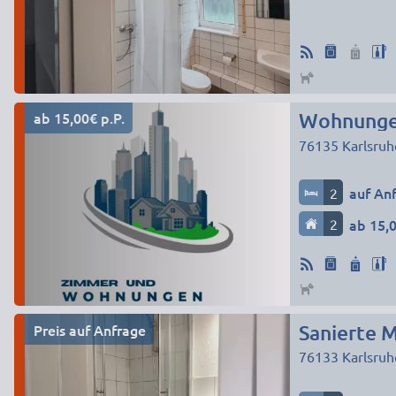
ab 15,00€ p.P.
Wohnunge
76135
Karlsruh
2
auf An
2
ab 15,0
Preis auf Anfrage
Sanierte 
76133
Karlsruh