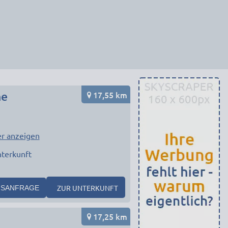
17,55 km
he
r anzeigen
terkunft
ZUR UNTERKUNFT
SANFRAGE
17,25 km