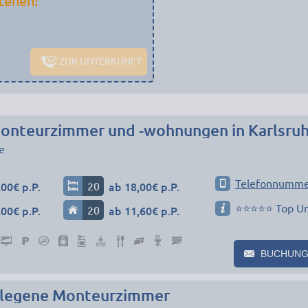
tehen!
ZUR UNTERKUNFT
onteurzimmer und -wohnungen in Karlsru
e
Telefonnumme
00€ p.P.
20
ab 18,00€ p.P.
⭐⭐⭐⭐⭐ Top Un
00€ p.P.
20
ab 11,60€ p.P.
BUCHUNG
elegene Monteurzimmer