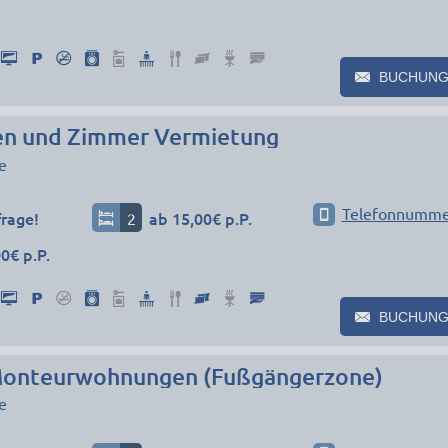
BUCHUNG
n und Zimmer Vermietung
e
Telefonnumme
frage!
2
ab 15,00€ p.P.
0€ p.P.
BUCHUNG
Monteurwohnungen (Fußgängerzone)
e