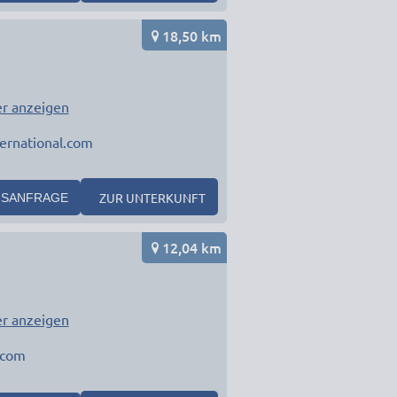
18,50 km
r anzeigen
ernational.com
ZUR UNTERKUNFT
SANFRAGE
12,04 km
r anzeigen
.com