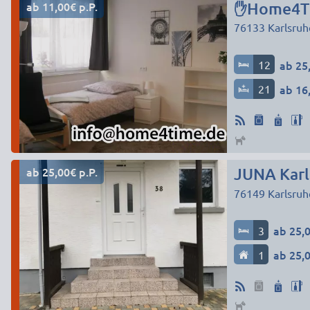
ab 11,00€ p.P.
✋Home4Tim
76133
Karlsruh
12
ab 25,
21
ab 16,
ab 25,00€ p.P.
JUNA Karl
76149
Karlsruh
3
ab 25,0
1
ab 25,0