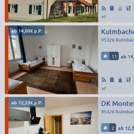
ab 14,00€ p.P.
Kulmbach
95326
Kulmbac
11
ab 14,
ab 12,33€ p.P.
DK Monte
95326
Kulmbac
2
ab 12,3