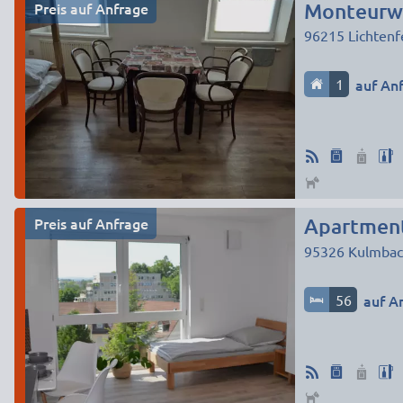
Preis auf Anfrage
Monteurwo
96215
Lichtenf
1
auf An
Preis auf Anfrage
Apartment
95326
Kulmbac
56
auf A