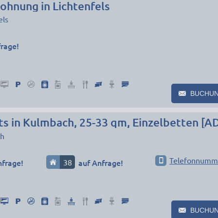
hnung in Lichtenfels
els
frage!
BUCHU
s in Kulmbach, 25-33 qm, Einzelbetten [A
h
Telefonnumm
nfrage!
38
auf Anfrage!
BUCHU