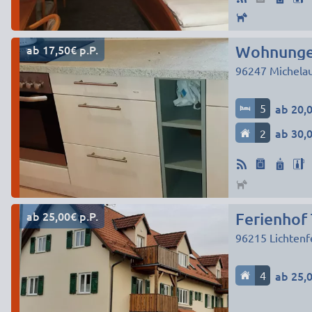
ab 17,50€ p.P.
Wohnunge
96247
Michela
5
ab 20,0
2
ab 30,0
ab 25,00€ p.P.
Ferienhof 
96215
Lichtenf
4
ab 25,0