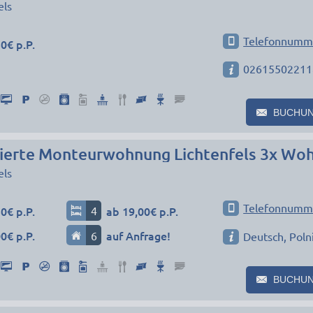
els
Telefonnumm
0€ p.P.
02615502211
BUCHU
els
Telefonnumm
0€ p.P.
4
ab 19,00€ p.P.
0€ p.P.
6
auf Anfrage!
Deutsch, Poln
BUCHU