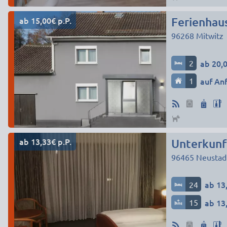
ab 15,00€ p.P.
Ferienhau
96268
Mitwitz
2
ab 20,0
1
auf An
ab 13,33€ p.P.
Unterkunft
96465
Neustad
24
ab 13,
15
ab 13,