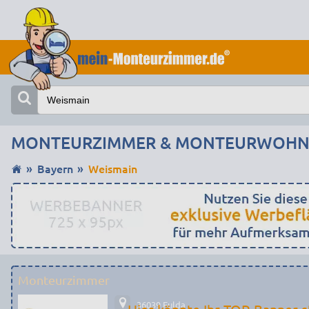
MONTEURZIMMER & MONTEURWOHNU
Bayern
Weismain
Monteurzimmer
36039 Fulda