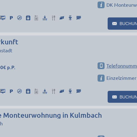
DK Monteurw
BUCHU
kunft
nstadt
Telefonnumm
0€ p.P.
Einzelzimmer
BUCHU
e Monteurwohnung in Kulmbach
h