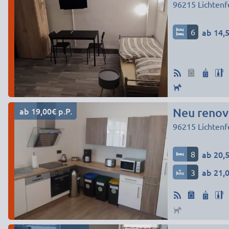
96215
Lichtenf
6
ab 14,5
ab 19,00€ p.P.
96215
Lichtenf
8
ab 20,5
3
ab 21,0