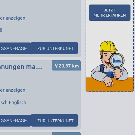
er anzeigen
8
ZUR UNTERKUNFT
NGSANFRAGE
20,87 km
Neu renovierte Monteurwohnung Lichtenfels 3x Wohnungen max. 21 Personen, 3x Küche 3x Bad
er anzeigen
isch Englisch
ZUR UNTERKUNFT
NGSANFRAGE