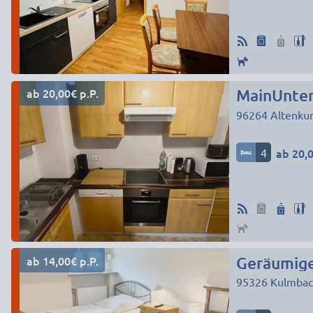
ab 20,00€ p.P.
MainUnter
96264
Altenku
4
ab 20,0
ab 14,00€ p.P.
Geräumig
95326
Kulmbac