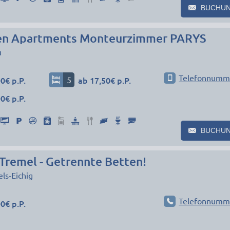
BUCHU
n Apartments Monteurzimmer PARYS
u
Telefonnumm
0€ p.P.
5
ab 17,50€ p.P.
0€ p.P.
BUCHU
Tremel - Getrennte Betten!
els-Eichig
Telefonnumm
0€ p.P.