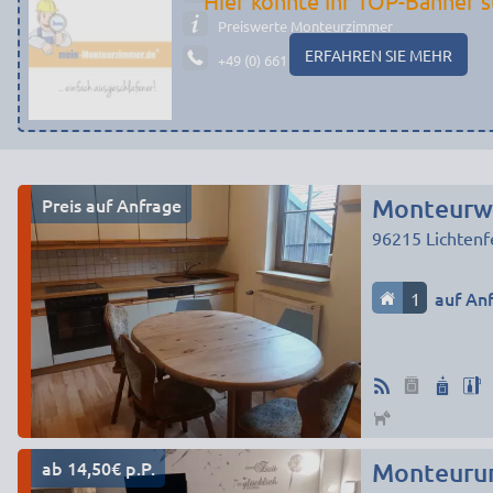
Hier könnte Ihr TOP-Banner s
Preiswerte Monteurzimmer
ERFAHREN SIE MEHR
+49 (0) 661 - 29 19 14 19
Preis auf Anfrage
Monteurwo
96215
Lichtenf
1
auf An
ab 14,50€ p.P.
Monteurun