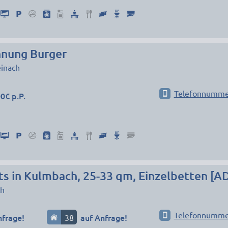
nung Burger
einach
Telefonnumme
0€ p.P.
s in Kulmbach, 25-33 qm, Einzelbetten [A
h
Telefonnumme
nfrage!
38
auf Anfrage!