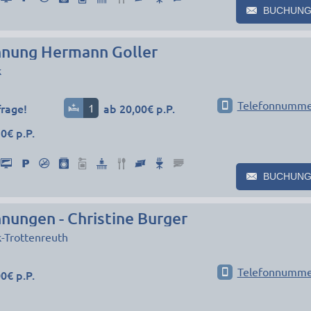
BUCHUNG
nung Hermann Goller
k
Telefonnumme
frage!
1
ab 20,00€ p.P.
0€ p.P.
BUCHUNG
nungen - Christine Burger
-Trottenreuth
Telefonnumme
0€ p.P.