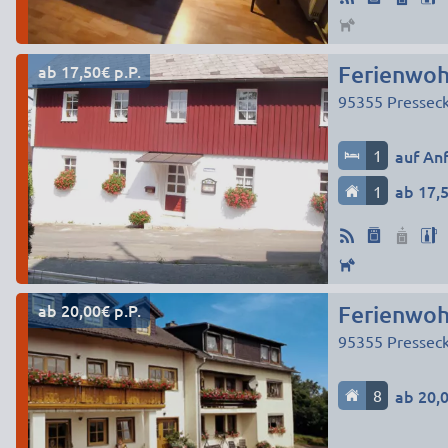
ab 17,50€ p.P.
Ferienwoh
95355
Pressec
1
auf An
1
ab 17,5
ab 20,00€ p.P.
Ferienwoh
95355
Presseck
8
ab 20,0