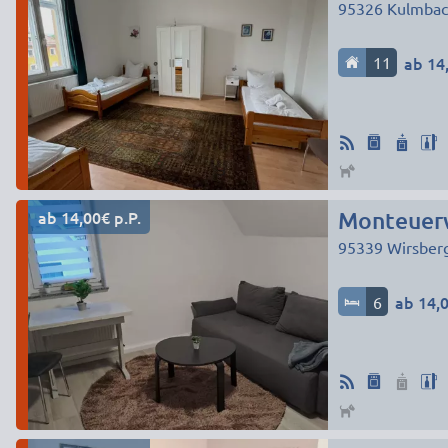
95326
Kulmbac
11
ab 14,
ab 14,00€ p.P.
Monteuer
95339
Wirsber
6
ab 14,0