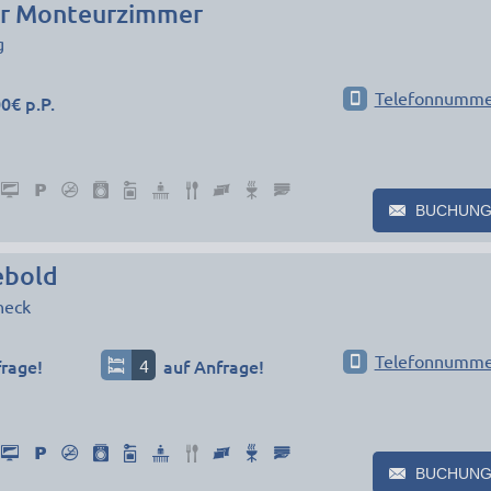
er Monteurzimmer
g
Telefonnumme
0€ p.P.
BUCHUNG
ebold
neck
Telefonnumme
frage!
4
auf Anfrage!
BUCHUNG