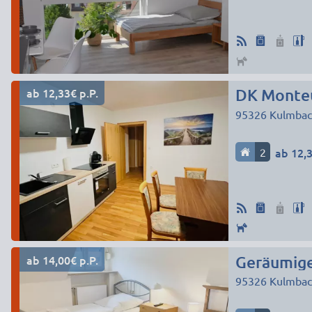
ab 12,33€ p.P.
DK Monte
95326
Kulmbac
2
ab 12,3
ab 14,00€ p.P.
Geräumig
95326
Kulmbac