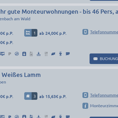
ehr gute Monteurwohnungen - bis 46 Pers, 
enbach am Wald
Telefonnumme
0€ p.P.
1
ab 24,00€ p.P.
0€ p.P.
BUCHUNG
s Weißes Lamm
ben
Telefonnumme
0€ p.P.
3
ab 15,63€ p.P.
Monteurzimm