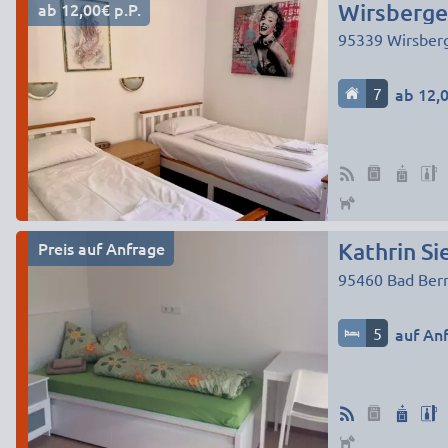
ab 12,00€ p.P.
Wirsberg
95339
Wirsber
7
ab 12,0
Preis auf Anfrage
Kathrin Si
95460
Bad Ber
5
auf An