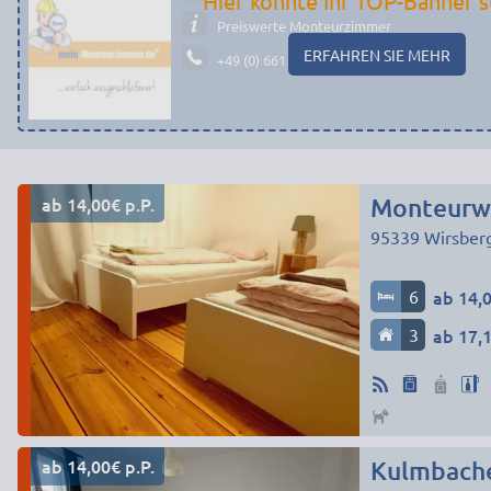
Hier könnte Ihr TOP-Banner s
Preiswerte Monteurzimmer
ERFAHREN SIE MEHR
+49 (0) 661 - 29 19 14 19
ab 14,00€ p.P.
Monteurw
95339
Wirsber
6
ab 14,0
3
ab 17,1
ab 14,00€ p.P.
Kulmbach