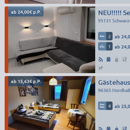
ab 24,00€ p.P.
NEU!!!!! S
95131
Schwarz
2
ab 24,0
1
ab 24,0
ab 15,63€ p.P.
Gästehau
96365
Nordhal
4
ab 25,0