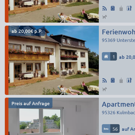
ab 20,00€ p.P.
Ferienwoh
95369
Unterst
1
ab 20,0
Preis auf Anfrage
Apartment
95326
Kulmbac
56
auf A