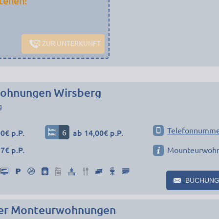
tehen!
ZUR UNTERKUNFT
ohnungen Wirsberg
g
Telefonnumme
0€ p.P.
6
ab 14,00€ p.P.
7€ p.P.
Mounteurwoh
BUCHUNG
er Monteurwohnungen