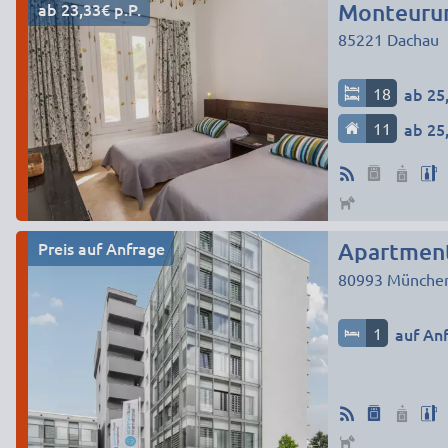
ab 23,33€ p.P.
85221
Dachau
18
ab 25,
11
ab 25,
Preis auf Anfrage
Apartment
80993
Münche
1
auf An