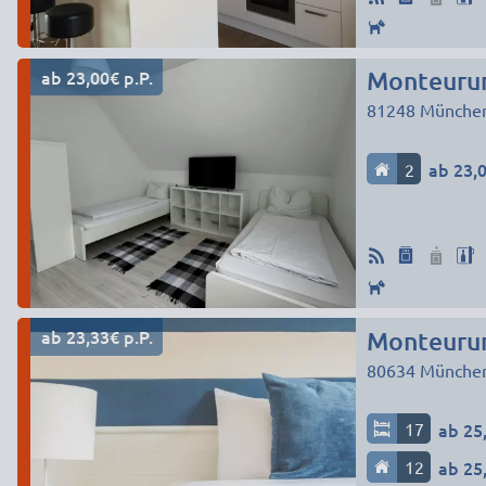
ab 23,00€ p.P.
Monteurun
81248
Münche
2
ab 23,0
ab 23,33€ p.P.
80634
Münche
17
ab 25,
12
ab 25,