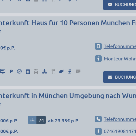
BUCHUNG
terkunft Haus für 10 Personen München F
n
Telefonnumme
0€ p.P.
Monteur Woh
BUCHUNG
n
Telefonnumme
00€ p.P.
24
ab 23,33€ p.P.
00€ p.P.
07461908147