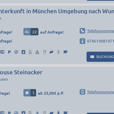
n
Telefonnumme
nfrage!
22
auf Anfrage!
nfrage!
07461908147
BUCHUNG
ouse Steinacker
usen
Telefonnumme
frage!
1
ab 25,00€ p.P.