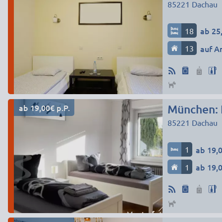
85221
Dachau
18
ab 25,
13
auf A
ab 19,00€ p.P.
85221
Dachau
1
ab 19,0
1
ab 19,0