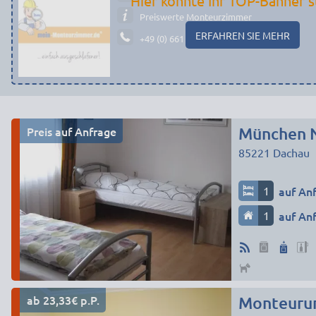
Hier könnte Ihr TOP-Banner s
Preiswerte Monteurzimmer
ERFAHREN SIE MEHR
+49 (0) 661 - 29 19 14 19
Preis auf Anfrage
München 
85221
Dachau
1
auf An
1
auf An
ab 23,33€ p.P.