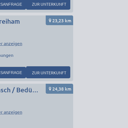
ZUR UNTERKUNFT
SANFRAGE
23,23 km
reiham
r anzeigen
nungen
ZUR UNTERKUNFT
SANFRAGE
24,38 km
Monteurunterkunft in München Umgebung nach Wunsch / Bedürfnis
r anzeigen
1