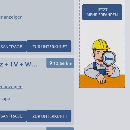
r anzeigen
1
ZUR UNTERKUNFT
SANFRAGE
12,56 km
München: Frisch sanierte Monteurwohnung: Parkplatz + TV + WLAN + Vollausstattung
r anzeigen
tsapp
ZUR UNTERKUNFT
SANFRAGE