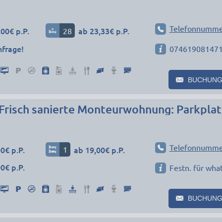
Telefonnumme
00€ p.P.
28
ab 23,33€ p.P.
nfrage!
07461908147
BUCHUNG
Telefonnumme
0€ p.P.
1
ab 19,00€ p.P.
0€ p.P.
Festn. für wha
BUCHUNG