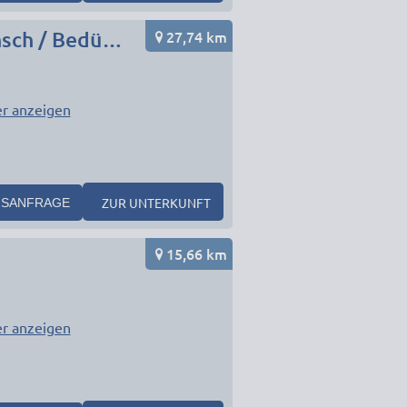
27,74 km
Monteurunterkunft in München Umgebung nach Wunsch / Bedürfnis
r anzeigen
1
ZUR UNTERKUNFT
SANFRAGE
15,66 km
r anzeigen