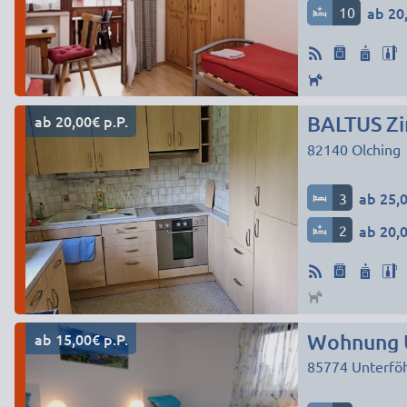
10
ab 20,
ab 20,00€ p.P.
BALTUS Z
82140
Olching
3
ab 25,0
2
ab 20,0
ab 15,00€ p.P.
Wohnung U
85774
Unterfö