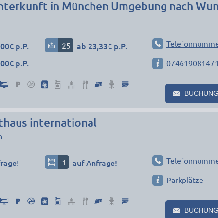
Telefonnumme
00€ p.P.
25
ab 23,33€ p.P.
00€ p.P.
07461908147
BUCHUNG
haus international
n
Telefonnumme
frage!
1
auf Anfrage!
Parkplätze
BUCHUNG