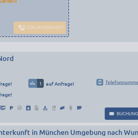
tehen!
ZUR UNTERKUNFT
Nord
Telefonnumme
frage!
1
auf Anfrage!
frage!
BUCHUNG