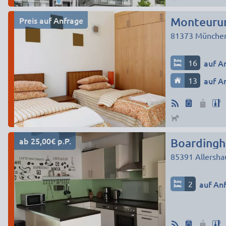
Preis auf Anfrage
81373
Münche
16
auf A
13
auf A
ab 25,00€ p.P.
Boardingh
85391
Allersha
2
auf An