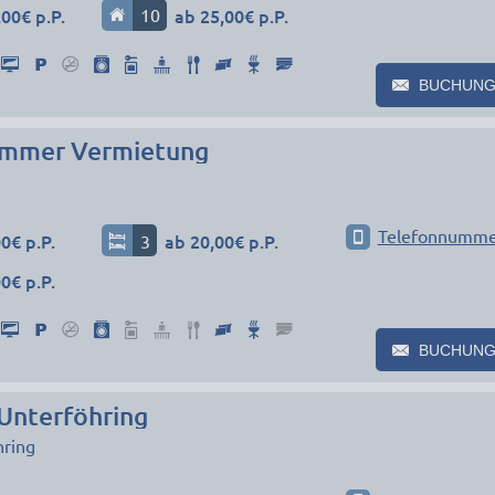
00€ p.P.
10
ab 25,00€ p.P.
BUCHUNG
immer Vermietung
Telefonnumme
0€ p.P.
3
ab 20,00€ p.P.
0€ p.P.
BUCHUNG
nterföhring
hring