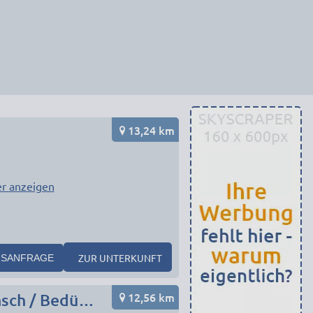
13,24 km
r anzeigen
ZUR UNTERKUNFT
SANFRAGE
12,56 km
Monteurunterkunft in München Umgebung nach Wunsch / Bedürfnis