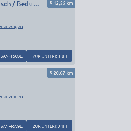
12,56 km
Monteurunterkunft in München Umgebung nach Wunsch / Bedürfnis
r anzeigen
1
ZUR UNTERKUNFT
SANFRAGE
20,87 km
r anzeigen
ZUR UNTERKUNFT
SANFRAGE