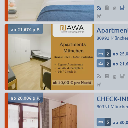
ab 21,67€ p.P.
Apartments
80992
Münche
2
ab 25,0
2
ab 21,6
ab 20,00€ p.P.
CHECK-IN!
80331
Münche
5
ab 30,0