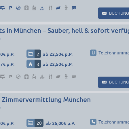
BUCHUNG
 in München – Sauber, hell & sofort verfü
n
Telefonnumme
0€ p.P.
2
ab 22,50€ p.P.
7€ p.P.
3
ab 22,50€ p.P.
BUCHUNG
 Zimmervermittlung München
n
Telefonnumme
0€ p.P.
20
ab 25,00€ p.P.