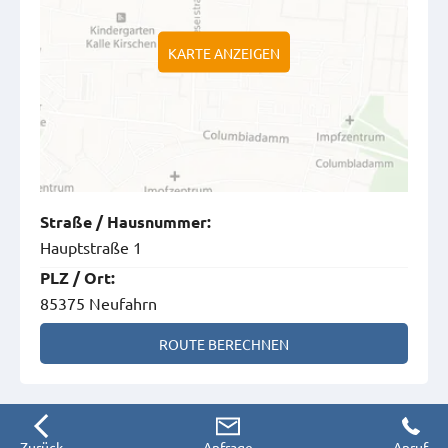
KARTE ANZEIGEN
Straße
/
Hausnummer
:
Hauptstraße 1
PLZ
/
Ort
:
85375 Neufahrn
ROUTE BERECHNEN
Zurück
Anfrage
Anruf