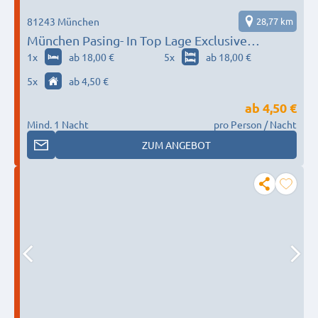
81243 München
28,77 km
München Pasing- In Top Lage Exclusive
Appartments bis zu 20 Personen
1
x
ab 18,00 €
5
x
ab 18,00 €
5
x
ab 4,50 €
ab
4,50 €
Mind. 1 Nacht
pro Person / Nacht
ZUM ANGEBOT