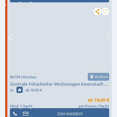
80799 München
29,78 km
Zentrale Mitarbeiter Wohnungen Innenstadt
München // Creativ Wohnen
5
x
ab 18,00 €
ab
18,00 €
Mind. 1 Nacht
pro Person / Nacht
ZUM ANGEBOT