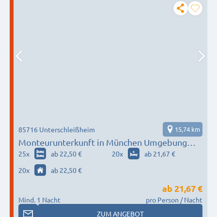
85716 Unterschleißheim
15,74 km
Monteurunterkunft in München Umgebung
nach Wunsch / Bedürfnis
25
x
ab 22,50 €
20
x
ab 21,67 €
20
x
ab 22,50 €
ab
21,67 €
Mind. 1 Nacht
pro Person / Nacht
ZUM ANGEBOT