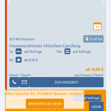
11
85748 München
22,47 km
Monteurzimmer München Garching
5
x
auf Anfrage
10
x
auf Anfrage
9
x
ab 9,90 €
ab
9,90 €
Mind. 1 Nacht
pro Person / Nacht
ZUM ANGEBOT
Hier könnte Ihr POWER-Banner stehen!
Monteurzimmer
Preis auf Anfrage
ERFAHREN SIE MEHR
11333 fulda
MEHR