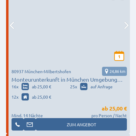
1
80937 München-Milbertshofen
24,86 km
Monteurunterkunft in München Umgebung
nach Wunsch / Bedürfnis
16
x
ab 25,00 €
25
x
auf Anfrage
12
x
ab 25,00 €
ab
25,00 €
Mind. 14 Nächte
pro Person / Nacht
ZUM ANGEBOT