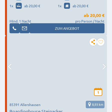
1
x
ab 20,00 €
1
x
ab 20,00 €
ab
20,00 €
Mind. 1 Nacht
pro Person / Nacht
ZUM ANGEBOT
1
85391 Allershausen
8,93 km
Boardinghouse Steinacker