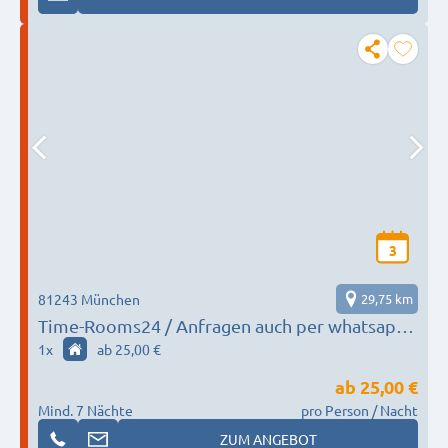
3
81243 München
29,75 km
Time-Rooms24 / Anfragen auch per whatsapp
möglich!
1
x
ab 25,00 €
ab
25,00 €
Mind. 7 Nächte
pro Person / Nacht
ZUM ANGEBOT