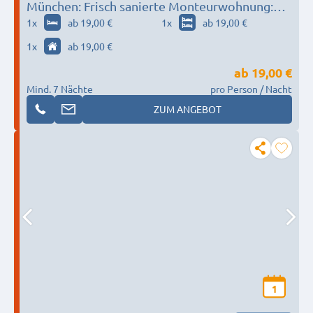
München: Frisch sanierte Monteurwohnung:
Parkplatz + TV + WLAN + Vollausstattung
1
x
ab 19,00 €
1
x
ab 19,00 €
1
x
ab 19,00 €
ab
19,00 €
Mind. 7 Nächte
pro Person / Nacht
ZUM ANGEBOT
1