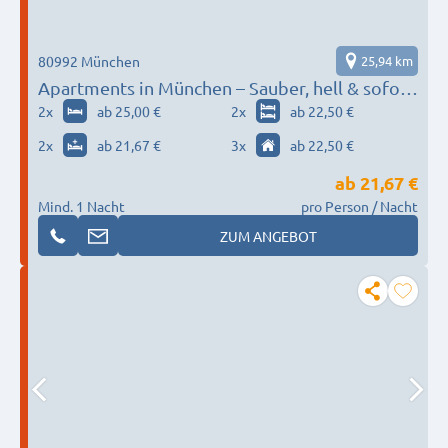
80992 München
25,94 km
Apartments in München – Sauber, hell & sofort
verfügbar
2
x
ab 25,00 €
2
x
ab 22,50 €
2
x
ab 21,67 €
3
x
ab 22,50 €
ab
21,67 €
Mind. 1 Nacht
pro Person / Nacht
ZUM ANGEBOT