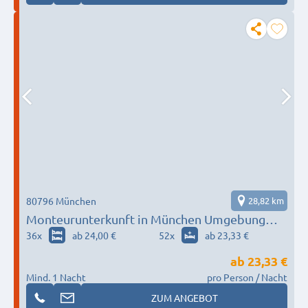
80796 München
28,82 km
Monteurunterkunft in München Umgebung
nach Wunsch / Bedürfnis
36
x
ab 24,00 €
52
x
ab 23,33 €
ab
23,33 €
Mind. 1 Nacht
pro Person / Nacht
ZUM ANGEBOT