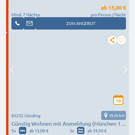
ab
15,00 €
Mind. 7 Nächte
pro Person / Nacht
ZUM ANGEBOT
10
85232 Günding
18,36 km
Günstig Wohnen mit Anmeldung (München 10
min.) - ganz nah bei MTU
5
x
ab 15,00 €
3
x
ab 34,50 €