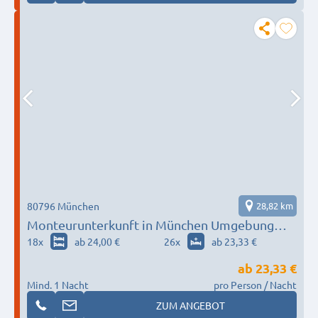
80796 München
28,82 km
Monteurunterkunft in München Umgebung
nach Wunsch / Bedürfnis
18
x
ab 24,00 €
26
x
ab 23,33 €
ab
23,33 €
Mind. 1 Nacht
pro Person / Nacht
ZUM ANGEBOT