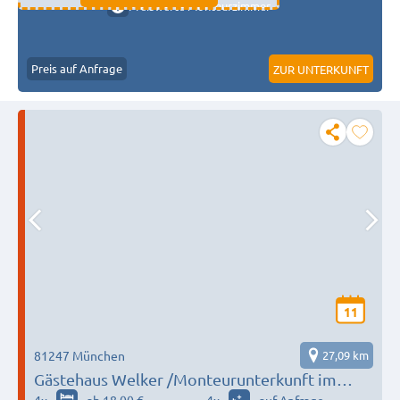
Preiswerte Monteurzimmer
Preis auf Anfrage
ZUR UNTERKUNFT
11
81247 München
27,09 km
Gästehaus Welker /Monteurunterkunft im
Westen Münchens/