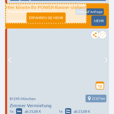
Hier könnte Ihr POWER-Banner stehen!
Monteurzimmer
Preis auf Anfrage
ERFAHREN SIE MEHR
11333 fulda
MEHR
12
81245 München
27,07 km
Zimmer Vermietung
1
x
ab 25,00 €
1
x
ab 23,00 €