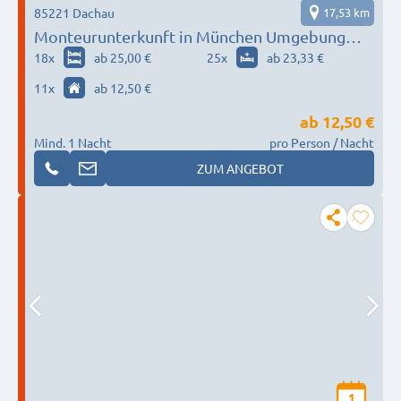
85221 Dachau
17,53 km
Monteurunterkunft in München Umgebung
nach Wunsch / Bedürfnis
18
x
ab 25,00 €
25
x
ab 23,33 €
11
x
ab 12,50 €
ab
12,50 €
Mind. 1 Nacht
pro Person / Nacht
ZUM ANGEBOT
1