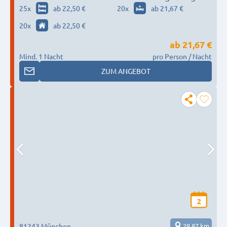
nach Wunsch / Bedürfnis
25
x
ab 22,50 €
20
x
ab 21,67 €
20
x
ab 22,50 €
ab
21,67 €
Mind. 1 Nacht
pro Person / Nacht
ZUM ANGEBOT
2
81243 München
28,87 km