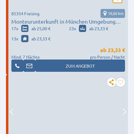
85354 Freising
19,60 km
Monteurunterkunft in München Umgebung
nach Wunsch / Bedürfnis
17
x
ab 25,00 €
23
x
ab 23,33 €
13
x
ab 23,33 €
ab
23,33 €
Mind. 7 Nächte
pro Person / Nacht
ZUM ANGEBOT