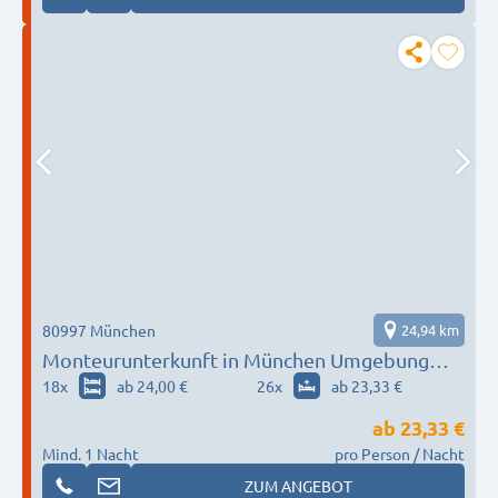
80997 München
24,94 km
Monteurunterkunft in München Umgebung
nach Wunsch / Bedürfnis
18
x
ab 24,00 €
26
x
ab 23,33 €
ab
23,33 €
Mind. 1 Nacht
pro Person / Nacht
ZUM ANGEBOT