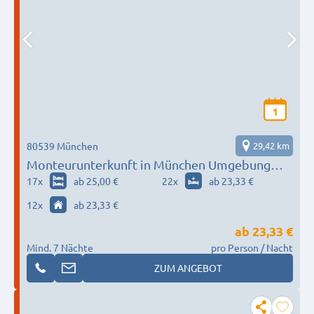
1
80539 München
29,42 km
Monteurunterkunft in München Umgebung
nach Wunsch / Bedürfnis
17
x
ab 25,00 €
22
x
ab 23,33 €
12
x
ab 23,33 €
ab
23,33 €
Mind. 7 Nächte
pro Person / Nacht
ZUM ANGEBOT