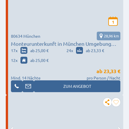
1
80634 München
28,96 km
Monteurunterkunft in München Umgebung
nach Wunsch / Bedürfnis
17
x
ab 25,00 €
24
x
ab 23,33 €
12
x
ab 25,00 €
ab
23,33 €
Mind. 14 Nächte
pro Person / Nacht
ZUM ANGEBOT