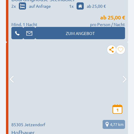
2
x
auf Anfrage
1
x
ab 25,00 €
ab
25,00 €
Mind. 1 Nacht
pro Person / Nacht
ZUM ANGEBOT
1
85305 Jetzendorf
4,77 km
Hofbauer