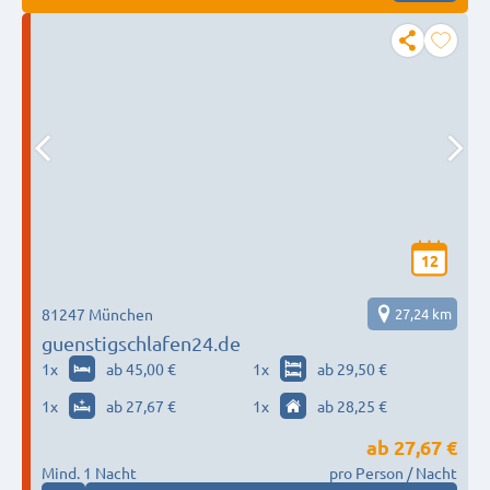
12
81247 München
27,24 km
guenstigschlafen24.de
1
x
ab 45,00 €
1
x
ab 29,50 €
1
x
ab 27,67 €
1
x
ab 28,25 €
ab
27,67 €
Mind. 1 Nacht
pro Person / Nacht