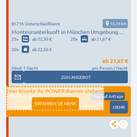
85716 Unterschleißheim
15,74 km
Monteurunterkunft in München Umgebung
nach Wunsch / Bedürfnis
25
x
ab 22,50 €
20
x
ab 21,67 €
20
x
ab 22,50 €
ab
21,67 €
Mind. 1 Nacht
pro Person / Nacht
ZUM ANGEBOT
Hier könnte Ihr POWER-Banner stehen!
Monteurzimmer
Preis auf Anfrage
ERFAHREN SIE MEHR
11333 fulda
MEHR