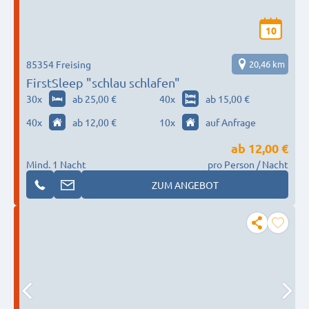
10
85354 Freising
20,46 km
FirstSleep "schlau schlafen"
30
x
ab 25,00 €
40
x
ab 15,00 €
40
x
ab 12,00 €
10
x
auf Anfrage
ab
12,00 €
Mind. 1 Nacht
pro Person / Nacht
ZUM ANGEBOT