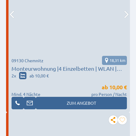
09130 Chemnitz
18,31 km
Monteurwohnung |4 Einzelbetten | WLAN |
Parkplatz | Nähe Zentrum
2
x
ab 10,00 €
ab
10,00 €
Mind. 4 Nächte
pro Person / Nacht
ZUM ANGEBOT