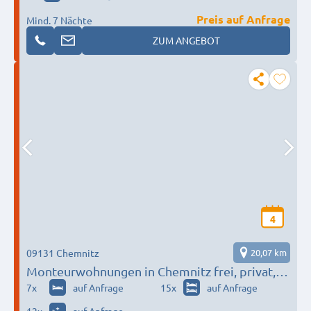
Preis auf Anfrage
Mind. 7 Nächte
ZUM ANGEBOT
4
09131 Chemnitz
20,07 km
Monteurwohnungen in Chemnitz frei, privat,
gemütlich
7
x
auf Anfrage
15
x
auf Anfrage
12
x
auf Anfrage