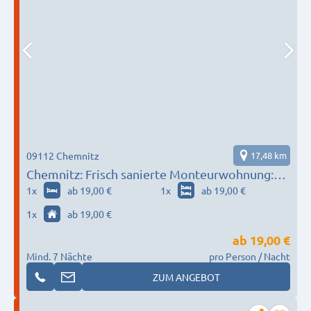
09112 Chemnitz
17,48 km
Chemnitz: Frisch sanierte Monteurwohnung:
Parkplatz + TV + WLAN + Vollausstattung
1
x
ab 19,00 €
1
x
ab 19,00 €
1
x
ab 19,00 €
ab
19,00 €
Mind. 7 Nächte
pro Person / Nacht
ZUM ANGEBOT