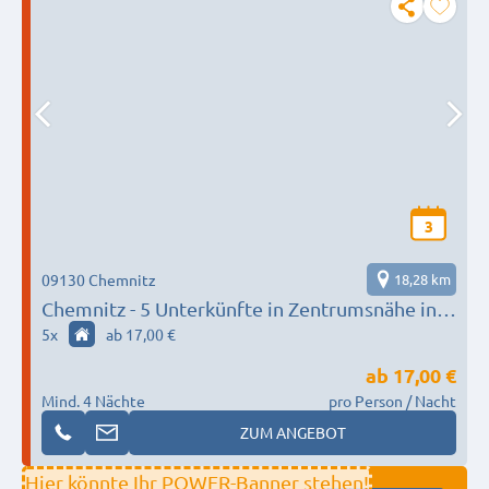
3
09130 Chemnitz
18,28 km
Chemnitz - 5 Unterkünfte in Zentrumsnähe in
ruhiger Lage und mit guten Parkmöglichkeiten
5
x
ab 17,00 €
ab
17,00 €
Mind. 4 Nächte
pro Person / Nacht
ZUM ANGEBOT
Hier könnte Ihr POWER-Banner stehen!