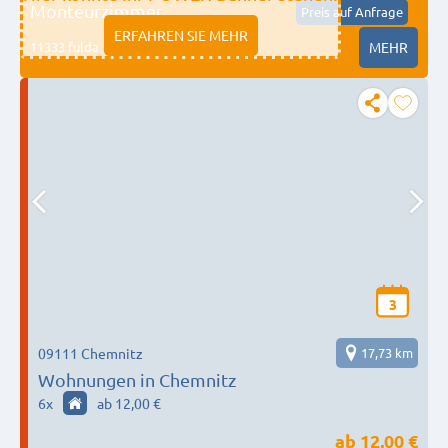
Monteurzimmer
Preis auf Anfrage
ERFAHREN SIE MEHR
11333 fulda
MEHR
3
09111 Chemnitz
17,73 km
Wohnungen in Chemnitz
6
x
ab 12,00 €
ab
12,00 €