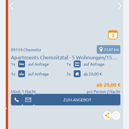
3
09114 Chemnitz
21,87 km
Apartments Chemnitztal - 5 Wohnungen/15
Pers. - abgeschlossene Wohnungen, keine
1
x
auf Anfrage
1
x
auf Anfrage
Gemeinschaftsbäder,-Küchen,max 2 Pers. pro
1
x
auf Anfrage
5
x
ab 20,00 €
Zimmer
ab
20,00 €
Mind. 1 Nacht
pro Person / Nacht
ZUM ANGEBOT