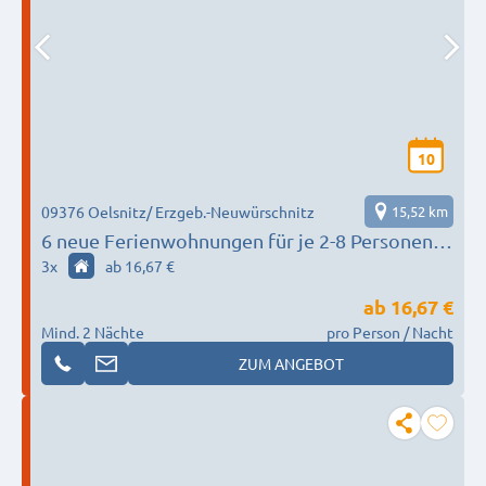
10
09376 Oelsnitz/ Erzgeb.-Neuwürschnitz
15,52 km
6 neue Ferienwohnungen für je 2-8 Personen/
Internet/Einzelbetten/Balkon/TV/große
3
x
ab 16,67 €
Küche/Bad-Dusche
ab
16,67 €
Mind. 2 Nächte
pro Person / Nacht
ZUM ANGEBOT