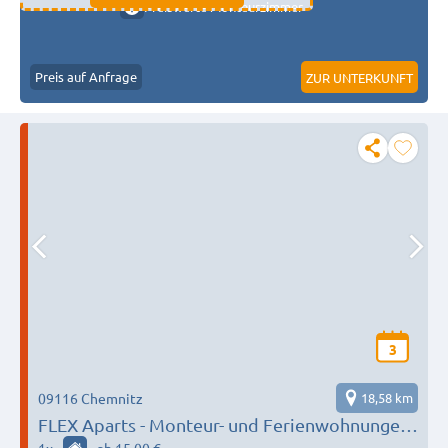
Preiswerte Monteurzimmer
Preis auf Anfrage
ZUR UNTERKUNFT
3
09116 Chemnitz
18,58 km
FLEX Aparts - Monteur- und Ferienwohnungen
in Chemnitz mit 2 Zimmern