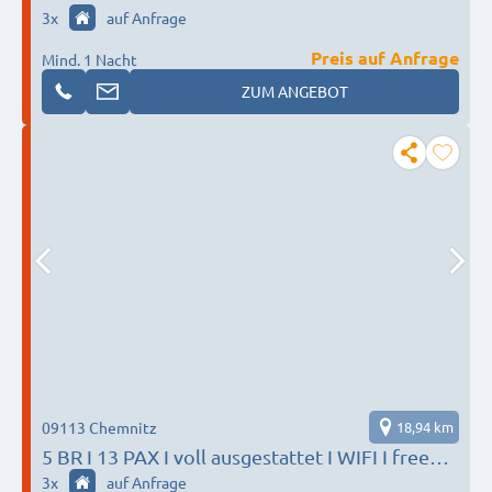
3
x
auf Anfrage
Preis auf Anfrage
Mind. 1 Nacht
ZUM ANGEBOT
09113 Chemnitz
18,94 km
5 BR I 13 PAX I voll ausgestattet I WIFI I free
Parking
3
x
auf Anfrage