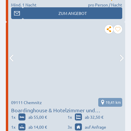
Mind. 1 Nacht
pro Person / Nacht
ZUM ANGEBOT
09111 Chemnitz
19,41 km
Boardinghouse & Hotelzimmer und
Wohnungen
1
x
ab 55,00 €
1
x
ab 32,50 €
1
x
ab 14,00 €
3
x
auf Anfrage