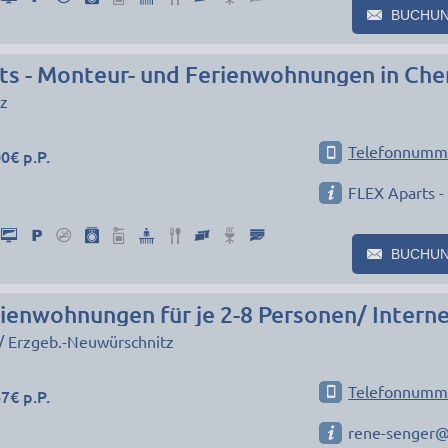
BUCHU
z
Telefonnumm
0€ p.P.
FLEX Aparts -
BUCHU
/ Erzgeb.-Neuwürschnitz
Telefonnumm
7€ p.P.
rene-senger