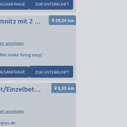
ZUR UNTERKUNFT
NGSANFRAGE
29,54 km
FLEX Aparts - Monteur- und Ferienwohnungen in Chemnitz mit 2 Zimmern
er anzeigen
 We make living easy!
ZUR UNTERKUNFT
NGSANFRAGE
8,55 km
6 neue Ferienwohnungen für je 2-8 Personen/ Internet/Einzelbetten/Balkon/TV/große Küche/Bad-Dusche
er anzeigen
@gmx.de