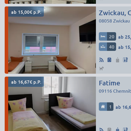
ab 15,00€ p.P.
Zwickau, 
08058
Zwickau
20
ab 25,
40
ab 15,
ab 16,67€ p.P.
Fatime
09116
Chemnit
1
ab 16,6