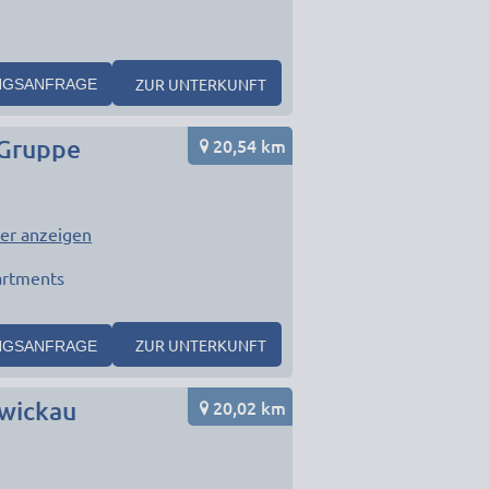
ZUR UNTERKUNFT
NGSANFRAGE
20,54 km
 Gruppe
er anzeigen
artments
ZUR UNTERKUNFT
NGSANFRAGE
20,02 km
wickau