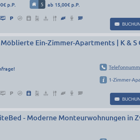
0€ p.P.
5
ab 15,00€ p.P.
BUCHU
| Möblierte Ein-Zimmer-Apartments | K & S
Telefonnumm
nfrage!
1-Zimmer-Ap
BUCHU
iteBed - Moderne Monteurwohnungen in Z