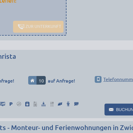
tehen!
ZUR UNTERKUNFT
rista
Telefonnumm
nfrage!
10
auf Anfrage!
BUCHU