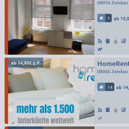
08056
Zwickau
1
ab 15,0
ab 14,90€ p.P.
HomeRent 
08066
Zwickau
14
ab 14,