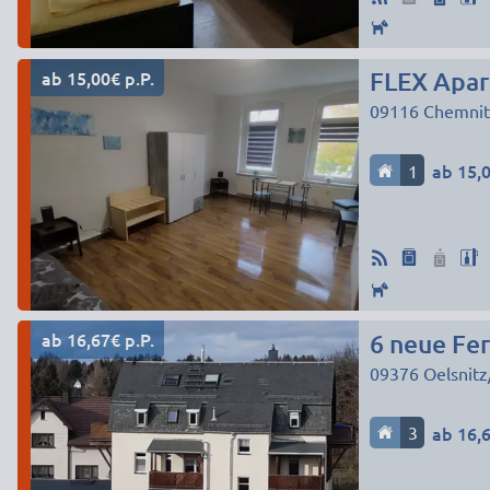
ab 15,00€ p.P.
09116
Chemnit
1
ab 15,0
ab 16,67€ p.P.
09376
Oelsnitz
3
ab 16,6