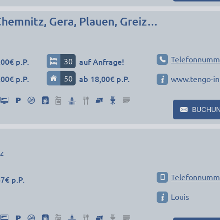
Chemnitz, Gera, Plauen, Greiz…
Telefonnumm
00€ p.P.
30
auf Anfrage!
00€ p.P.
50
ab 18,00€ p.P.
www.tengo-in
BUCHU
z
Telefonnumm
7€ p.P.
Louis