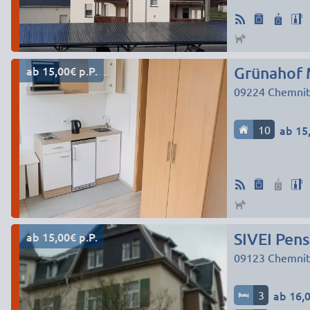
ab 15,00€ p.P.
Grünahof
09224
Chemnit
10
ab 15,
ab 15,00€ p.P.
SIVEI Pens
09123
Chemnit
3
ab 16,0