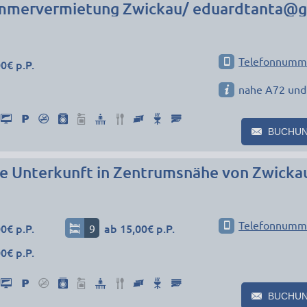
mmervermietung Zwickau/ eduardtanta@g
Telefonnumm
0€ p.P.
nahe A72 und
BUCHU
e Unterkunft in Zentrumsnähe von Zwicka
Telefonnumm
0€ p.P.
9
ab 15,00€ p.P.
0€ p.P.
BUCHU