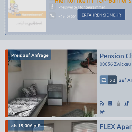
Hier könnte Ihr TOP-Banner s
Preiswerte Monteurzimmer
ERFAHREN SIE MEHR
+49 (0) 661 - 29 19 14 19
Preis auf Anfrage
Pension Ch
08056
Zwickau
20
auf A
ab 15,00€ p.P.