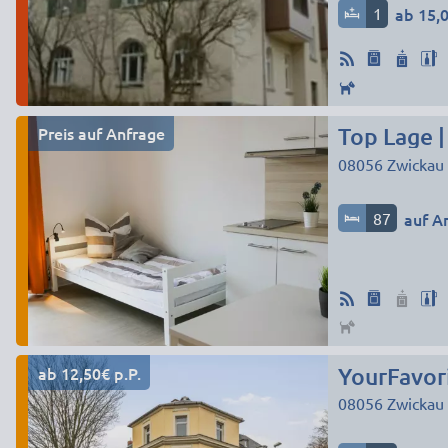
1
ab 15,0
Preis auf Anfrage
Top Lage 
08056
Zwickau
87
auf A
ab 12,50€ p.P.
YourFavor
08056
Zwickau