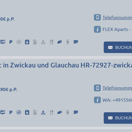
Telefonnumm
0€ p.P.
FLEX Aparts -
BUCHU
in Zwickau und Glauchau HR-72927-zwick
Telefonnumm
90€ p.P.
WA: +491556
BUCHU