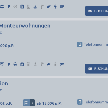
BUCHU
 Monteurwohnungen
z
Telefonnumm
00€ p.P.
BUCHU
ion
z
Telefonnumm
0€ p.P.
7
ab 15,00€ p.P.