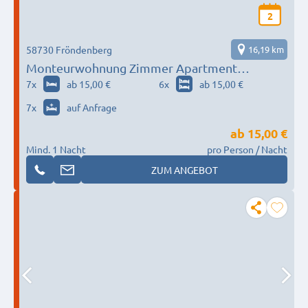
2
58730 Fröndenberg
16,19 km
Monteurwohnung Zimmer Apartment
Fröndenberg
7
x
ab 15,00 €
6
x
ab 15,00 €
7
x
auf Anfrage
ab
15,00 €
Mind. 1 Nacht
pro Person / Nacht
ZUM ANGEBOT