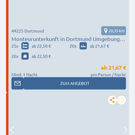
44225 Dortmund
20,35 km
Monteurunterkunft in Dortmund Umgebung
nach Wunsch / Bedürfnis
25
x
ab 22,50 €
20
x
ab 21,67 €
20
x
ab 22,50 €
ab
21,67 €
Mind. 1 Nacht
pro Person / Nacht
ZUM ANGEBOT