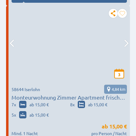
3
58644 Iserlohn
4,84 km
Monteurwohnung Zimmer Apartment frisch
saniert Iserlohn
7
x
ab 15,00 €
8
x
ab 15,00 €
5
x
ab 15,00 €
ab
15,00 €
Mind. 1 Nacht
pro Person / Nacht