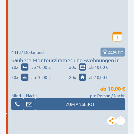
1
44137 Dortmund
22,90 km
Saubere Monteurzimmer und -wohnungen in
Dortmund
20
x
ab 10,00 €
20
x
ab 10,00 €
20
x
ab 10,00 €
20
x
ab 10,00 €
ab
10,00 €
Mind. 1 Nacht
pro Person / Nacht
ZUM ANGEBOT