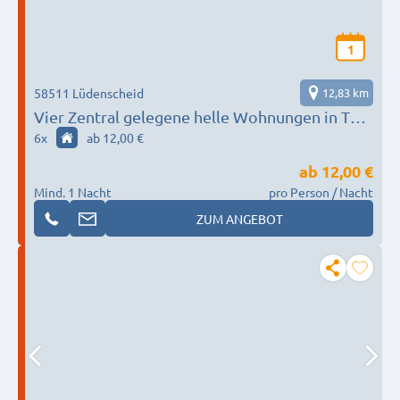
1
58511 Lüdenscheid
12,83 km
Vier Zentral gelegene helle Wohnungen in Top
Lage!
6
x
ab 12,00 €
ab
12,00 €
Mind. 1 Nacht
pro Person / Nacht
ZUM ANGEBOT