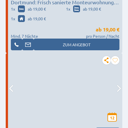
Dortmund: Frisch sanierte Monteurwohnung:
Parkplatz + TV + WLAN + Vollausstattung
1
x
ab 19,00 €
1
x
ab 19,00 €
1
x
ab 19,00 €
ab
19,00 €
Mind. 7 Nächte
pro Person / Nacht
ZUM ANGEBOT
12