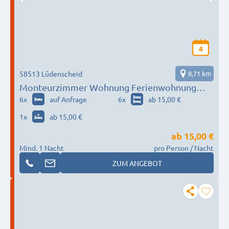
4
58513 Lüdenscheid
8,71 km
Monteurzimmer Wohnung Ferienwohnung
Lüdenscheid, Hagen,Iserlohn
6
x
auf Anfrage
6
x
ab 15,00 €
1
x
ab 15,00 €
ab
15,00 €
Mind. 1 Nacht
pro Person / Nacht
ZUM ANGEBOT