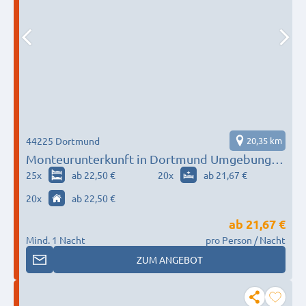
44225 Dortmund
20,35 km
Monteurunterkunft in Dortmund Umgebung
nach Wunsch / Bedürfnis
25
x
ab 22,50 €
20
x
ab 21,67 €
20
x
ab 22,50 €
ab
21,67 €
Mind. 1 Nacht
pro Person / Nacht
ZUM ANGEBOT