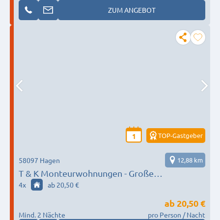
ZUM ANGEBOT
TOP-Gastgeber
1
58097 Hagen
12,88 km
T & K Monteurwohnungen - Große
Monteurwohnung mit Garten für bis zu 12
4
x
ab 20,50 €
Personen
ab
20,50 €
Mind. 2 Nächte
pro Person / Nacht