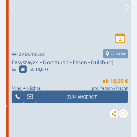
2
44139 Dortmund
22,80 km
Easystay24 - Dortmund - Essen - Duisburg
6
x
ab 18,00 €
ab
18,00 €
Mind. 4 Nächte
pro Person / Nacht
ZUM ANGEBOT