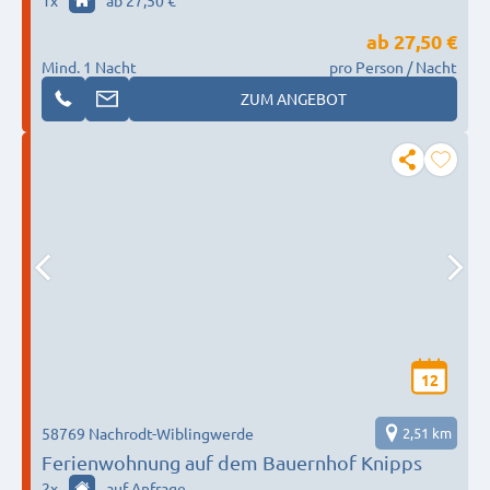
1
x
ab 27,50 €
ab
27,50 €
Mind. 1 Nacht
pro Person / Nacht
ZUM ANGEBOT
12
58769 Nachrodt-Wiblingwerde
2,51 km
Ferienwohnung auf dem Bauernhof Knipps
2
x
auf Anfrage