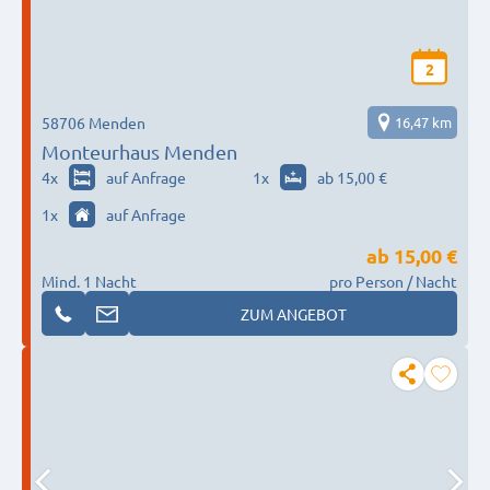
2
58706 Menden
16,47 km
Monteurhaus Menden
4
x
auf Anfrage
1
x
ab 15,00 €
1
x
auf Anfrage
ab
15,00 €
Mind. 1 Nacht
pro Person / Nacht
ZUM ANGEBOT