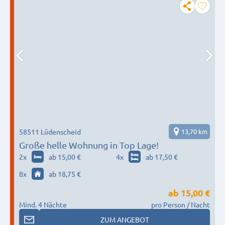
58511 Lüdenscheid
13,70 km
Große helle Wohnung in Top Lage!
2
x
ab 15,00 €
4
x
ab 17,50 €
8
x
ab 18,75 €
ab
15,00 €
Mind. 4 Nächte
pro Person / Nacht
ZUM ANGEBOT