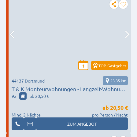
TOP-Gastgeber
1
44137 Dortmund
23,35 km
T & K Monteurwohnungen - Langzeit-Wohnung
für Monteure – Viel Platz und Komfort
9
x
ab 20,50 €
ab
20,50 €
Mind. 2 Nächte
pro Person / Nacht
ZUM ANGEBOT