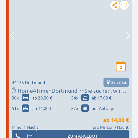
2
44135 Dortmund
22,93 km
✋ Home4Time*Dortmund **Sie suchen, wir
finden✋
30
x
ab 20,00 €
24
x
ab 17,00 €
51
x
ab 14,00 €
27
x
auf Anfrage
ab
14,00 €
Mind. 1 Nacht
pro Person / Nacht
ZUM ANGEBOT