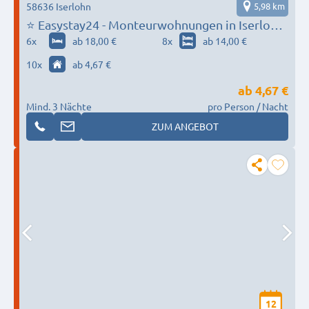
58636 Iserlohn
5,98 km
⭐ Easystay24 - Monteurwohnungen in Iserlohn
und Umgebung
6
x
ab 18,00 €
8
x
ab 14,00 €
10
x
ab 4,67 €
ab
4,67 €
Mind. 3 Nächte
pro Person / Nacht
ZUM ANGEBOT
12