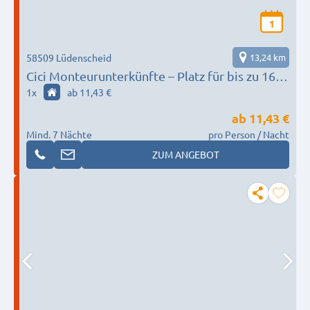
1
58509 Lüdenscheid
13,24 km
Cici Monteurunterkünfte – Platz für bis zu 160
Personen im MK
1
x
ab 11,43 €
ab
11,43 €
Mind. 7 Nächte
pro Person / Nacht
ZUM ANGEBOT