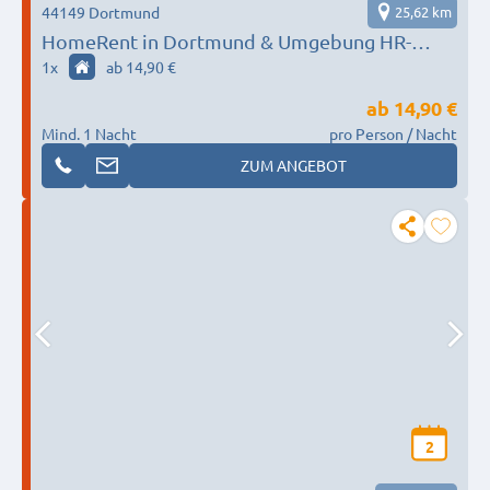
44149 Dortmund
25,62 km
HomeRent in Dortmund & Umgebung HR-
91937-dortmund
1
x
ab 14,90 €
ab
14,90 €
Mind. 1 Nacht
pro Person / Nacht
ZUM ANGEBOT
2