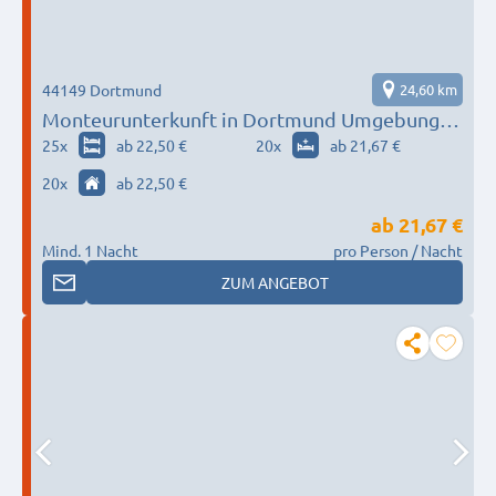
44149 Dortmund
24,60 km
Monteurunterkunft in Dortmund Umgebung
nach Wunsch / Bedürfnis
25
x
ab 22,50 €
20
x
ab 21,67 €
20
x
ab 22,50 €
ab
21,67 €
Mind. 1 Nacht
pro Person / Nacht
ZUM ANGEBOT