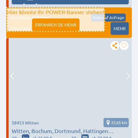
Hier könnte Ihr POWER-Banner stehen!
Monteurzimmer
Preis auf Anfrage
ERFAHREN SIE MEHR
11333 fulda
MEHR
58453 Witten
22,65 km
Witten, Bochum, Dortmund, Hattingen…
20
x
ab 25,00 €
30
x
ab 20,00 €