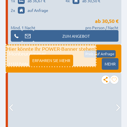
Zentrum | eigene Küche | Wlan
1
x
ab 36,67 €
4
x
ab 30,50 €
2
x
auf Anfrage
ab
30,50 €
Mind. 1 Nacht
pro Person / Nacht
ZUM ANGEBOT
Hier könnte Ihr POWER-Banner stehen!
Monteurzimmer
Preis auf Anfrage
ERFAHREN SIE MEHR
11333 fulda
MEHR