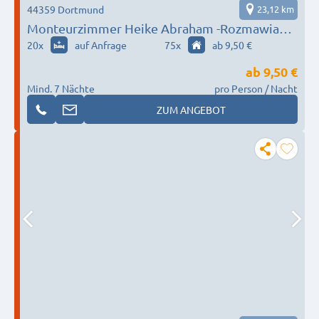
44359 Dortmund
23,12 km
Monteurzimmer Heike Abraham -Rozmawiamy
po Polsku
20
x
auf Anfrage
75
x
ab 9,50 €
ab
9,50 €
Mind. 7 Nächte
pro Person / Nacht
ZUM ANGEBOT