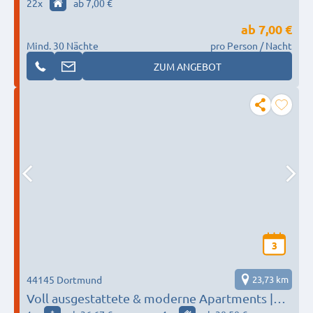
Nacht
22
x
ab 7,00 €
ab
7,00 €
Mind. 30 Nächte
pro Person / Nacht
ZUM ANGEBOT
3
44145 Dortmund
23,73 km
Voll ausgestattete & moderne Apartments |