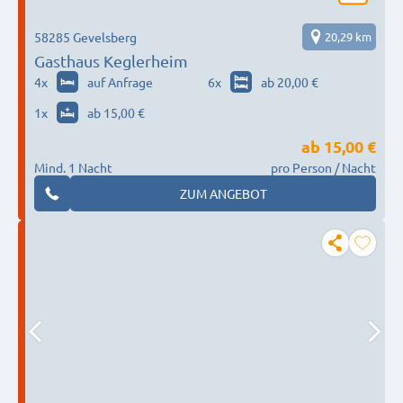
58285 Gevelsberg
20,29 km
Gasthaus Keglerheim
4
x
auf Anfrage
6
x
ab 20,00 €
1
x
ab 15,00 €
ab
15,00 €
Mind. 1 Nacht
pro Person / Nacht
ZUM ANGEBOT