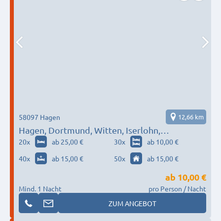
58097 Hagen
12,66 km
Hagen, Dortmund, Witten, Iserlohn,
Lüdenscheid…
20
x
ab 25,00 €
30
x
ab 10,00 €
40
x
ab 15,00 €
50
x
ab 15,00 €
ab
10,00 €
Mind. 1 Nacht
pro Person / Nacht
ZUM ANGEBOT