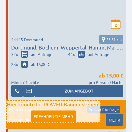
2
44145 Dortmund
23,81 km
Dortmund, Bochum, Wuppertal, Hamm, Marl,
Hagen.
32
x
auf Anfrage
44
x
auf Anfrage
23
x
ab 15,00 €
ab
15,00 €
Mind. 7 Nächte
pro Person / Nacht
ZUM ANGEBOT
Hier könnte Ihr POWER-Banner stehen!
Monteurzimmer
Preis auf Anfrage
ERFAHREN SIE MEHR
11333 fulda
MEHR