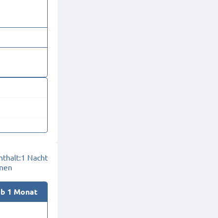
thalt:
1 Nacht
onen
ab 1 Monat