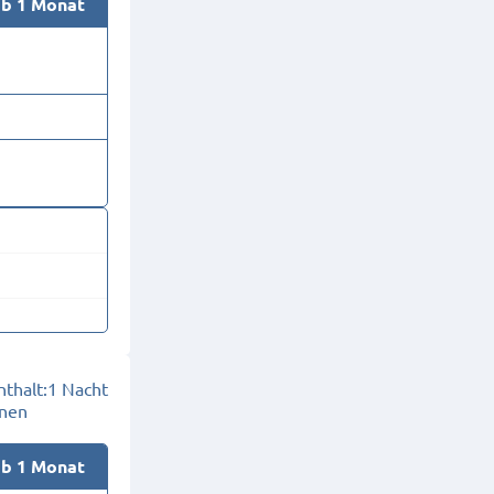
ab 1 Monat
thalt:
1 Nacht
onen
ab 1 Monat