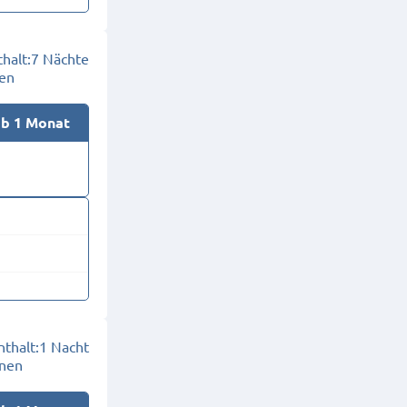
halt:
7 Nächte
en
ab 1 Monat
thalt:
1 Nacht
onen