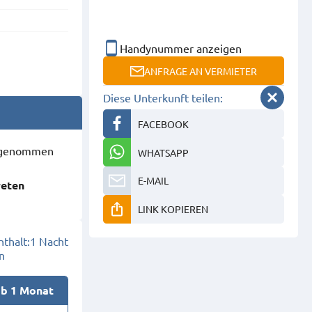
Handynummer anzeigen
ANFRAGE AN VERMIETER
Diese Unterkunft teilen:
FACEBOOK
ausgenommen
WHATSAPP
E-MAIL
reten
LINK KOPIEREN
thalt:
1 Nacht
n
ab 1 Monat