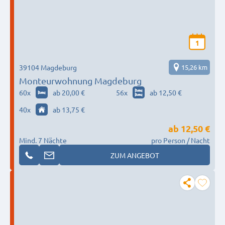
1
39104 Magdeburg
15,26 km
Monteurwohnung Magdeburg
60
x
ab 20,00 €
56
x
ab 12,50 €
40
x
ab 13,75 €
ab
12,50 €
Mind. 7 Nächte
pro Person / Nacht
ZUM ANGEBOT