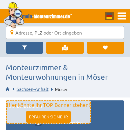
Monteurzimmer &
Monteurwohnungen in Möser
Sachsen-Anhalt
Möser
Hier könnte Ihr TOP-Banner stehen!
Monteurzimmer
11333 fulda
ERFAHREN SIE MEHR
Preiswerte Monteurzimmer