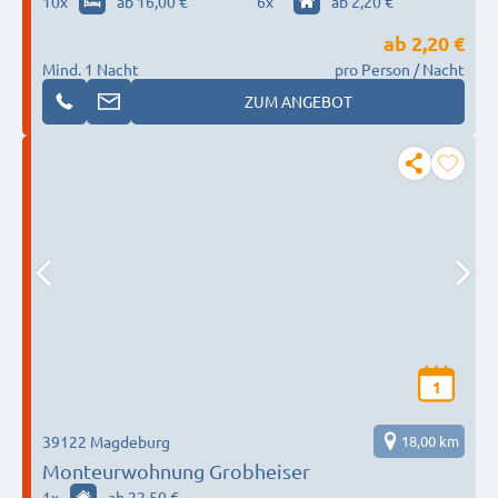
10
x
ab 16,00 €
6
x
ab 2,20 €
ab
2,20 €
Mind. 1 Nacht
pro Person / Nacht
ZUM ANGEBOT
1
39122 Magdeburg
18,00 km
Monteurwohnung Grobheiser
1
x
ab 22,50 €