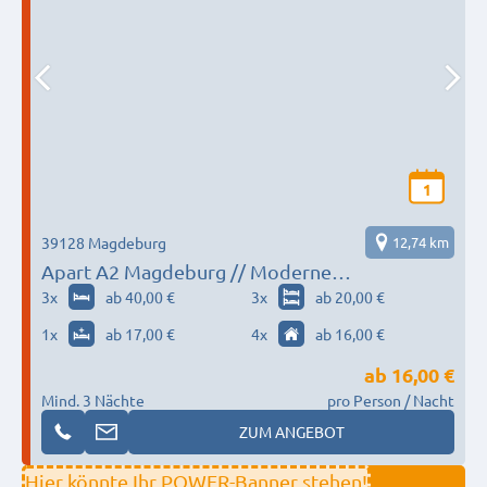
1
39128 Magdeburg
12,74 km
Apart A2 Magdeburg // Moderne
Monteurwohnungen und Apartments
3
x
ab 40,00 €
3
x
ab 20,00 €
1
x
ab 17,00 €
4
x
ab 16,00 €
ab
16,00 €
Mind. 3 Nächte
pro Person / Nacht
ZUM ANGEBOT
Hier könnte Ihr POWER-Banner stehen!