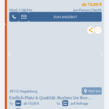
ab
15,00 €
Mind. 2 Nächte
pro Person / Nacht
ZUM ANGEBOT
39112 Magdeburg
18,05 km
Endlich Platz & Qualität: Buchen Sie Ihre
Monteurwohnung für bis zu 6 Personen –
1
x
ab 15,00 €
1
x
auf Anfrage
Komfort, faire Konditionen, Platz für 60