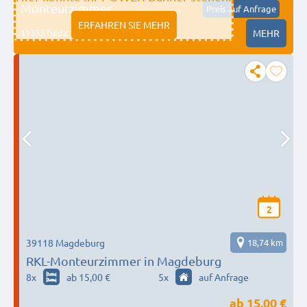
Monteurzimmer
Preis auf Anfrage
ERFAHREN SIE MEHR
11333 fulda
MEHR
2
39118 Magdeburg
18,74 km
RKL-Monteurzimmer in Magdeburg
8
x
ab 15,00 €
5
x
auf Anfrage
ab
15,00 €