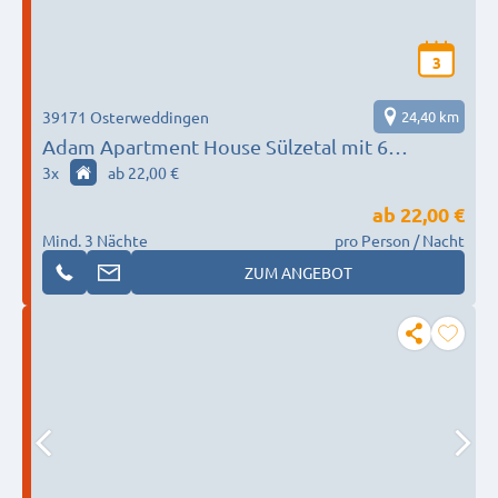
3
39171 Osterweddingen
24,40 km
Adam Apartment House Sülzetal mit 6
Wohnungen
3
x
ab 22,00 €
ab
22,00 €
Mind. 3 Nächte
pro Person / Nacht
ZUM ANGEBOT