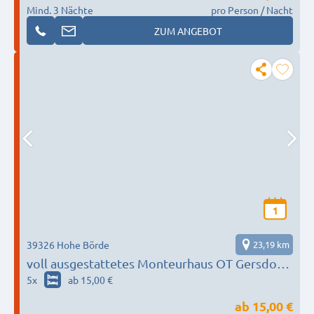
Mind. 3 Nächte
pro Person / Nacht
ZUM ANGEBOT
1
39326 Hohe Börde
23,19 km
voll ausgestattetes Monteurhaus OT Gersdorf
nahe Magdeburg
5
x
ab 15,00 €
ab
15,00 €