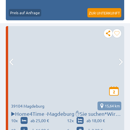
Preis auf Anfrage
ZUR UNTERKUNFT
2
39104 Magdeburg
15,64 km
▶️Home4Time -Magdeburg ✋Sie suchen*Wir
finden ✋‼️
10
x
ab 25,00 €
12
x
ab 18,00 €