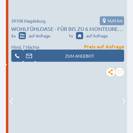
39108 Magdeburg
16,95 km
WOHLFÜHLOASE - FÜR BIS ZU 6 MONTEURE-
VOLLAUSSTATTUNG- WLAN- VIELE EXTRAS
6
x
auf Anfrage
1
x
auf Anfrage
MIT KOMFORT
Preis auf Anfrage
Mind. 7 Nächte
ZUM ANGEBOT