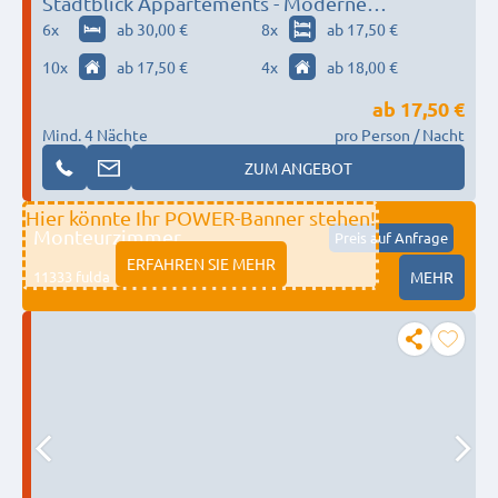
Stadtblick Appartements - Moderne
Monteurzimmer in Magdeburg
6
x
ab 30,00 €
8
x
ab 17,50 €
10
x
ab 17,50 €
4
x
ab 18,00 €
ab
17,50 €
Mind. 4 Nächte
pro Person / Nacht
ZUM ANGEBOT
Hier könnte Ihr POWER-Banner stehen!
Monteurzimmer
Preis auf Anfrage
ERFAHREN SIE MEHR
11333 fulda
MEHR