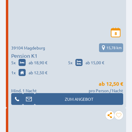
8
39104 Magdeburg
15,78 km
Pension K1
5
x
ab 18,90 €
5
x
ab 15,00 €
1
x
ab 12,50 €
ab
12,50 €
Mind. 1 Nacht
pro Person / Nacht
ZUM ANGEBOT