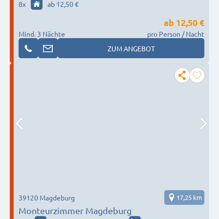
(DEU|EN|PL|HU|RU)
8
x
ab 12,50 €
ab
12,50 €
Mind. 3 Nächte
pro Person / Nacht
ZUM ANGEBOT
39120 Magdeburg
17,25 km
Monteurzimmer Magdeburg