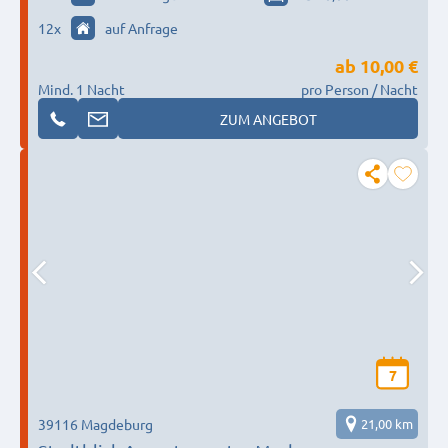
12
x
auf Anfrage
ab
10,00 €
Mind. 1 Nacht
pro Person / Nacht
ZUM ANGEBOT
7
39116 Magdeburg
21,00 km