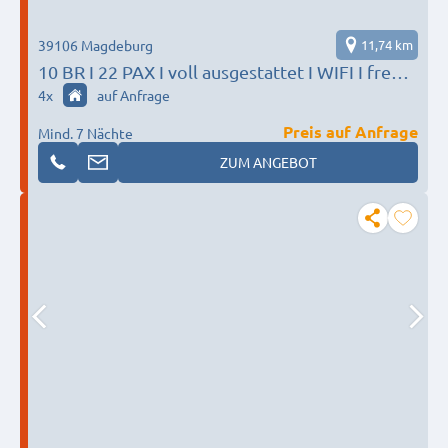
39106 Magdeburg
11,74 km
10 BR I 22 PAX I voll ausgestattet I WIFI I free
Parking
4
x
auf Anfrage
Preis auf Anfrage
Mind. 7 Nächte
ZUM ANGEBOT