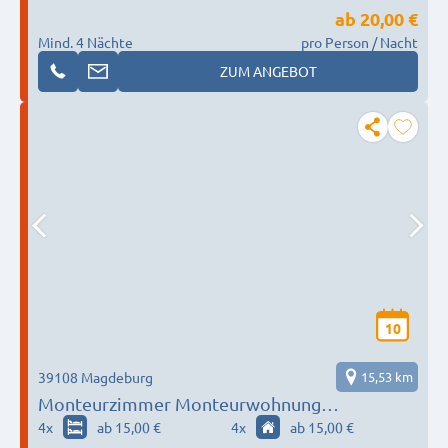
ab
20,00 €
Mind. 4 Nächte
pro Person / Nacht
ZUM ANGEBOT
10
39108 Magdeburg
15,53 km
Monteurzimmer Monteurwohnung
Gästewohnung in Magdeburg
4
x
ab 15,00 €
4
x
ab 15,00 €