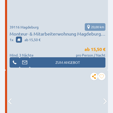
39116 Magdeburg
20,00 km
Monteur- & Mitarbeiterwohnung Magdeburg |
2 Schlafzimmer | eigene Küche & Bad |
1
x
ab 15,50 €
Parkplatz
ab
15,50 €
Mind. 3 Nächte
pro Person / Nacht
ZUM ANGEBOT