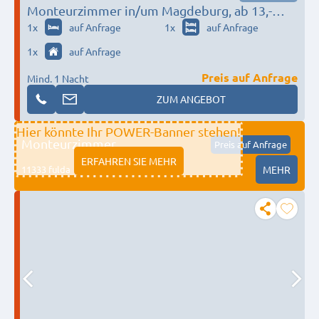
Monteurzimmer in/um Magdeburg, ab 13,-
über 350 Betten
1
x
auf Anfrage
1
x
auf Anfrage
1
x
auf Anfrage
Preis auf Anfrage
Mind. 1 Nacht
ZUM ANGEBOT
Hier könnte Ihr POWER-Banner stehen!
Monteurzimmer
Preis auf Anfrage
ERFAHREN SIE MEHR
11333 fulda
MEHR