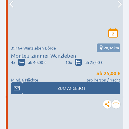
2
39164 Wanzleben-Börde
28,92 km
Monteurzimmer Wanzleben
4
x
ab 40,00 €
10
x
ab 25,00 €
ab
25,00 €
Mind. 6 Nächte
pro Person / Nacht
ZUM ANGEBOT