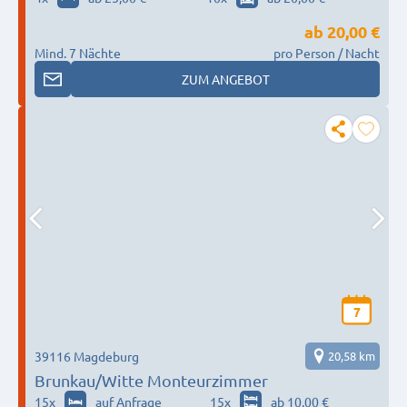
ab
20,00 €
Mind. 7 Nächte
pro Person / Nacht
ZUM ANGEBOT
7
39116 Magdeburg
20,58 km
Brunkau/Witte Monteurzimmer
15
x
auf Anfrage
15
x
ab 10,00 €