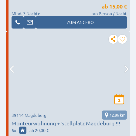
ab
15,00 €
Mind. 7 Nächte
pro Person / Nacht
ZUM ANGEBOT
2
39114 Magdeburg
12,86 km
Monteurwohnung + Stellplatz Magdeburg !!!
6
x
ab 20,00 €