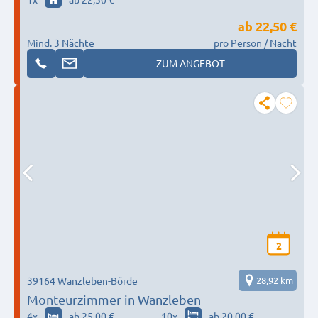
ab
22,50 €
Mind. 3 Nächte
pro Person / Nacht
ZUM ANGEBOT
2
39164 Wanzleben-Börde
28,92 km
Monteurzimmer in Wanzleben
4
x
ab 25,00 €
10
x
ab 20,00 €