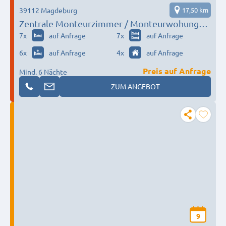
39112 Magdeburg
17,50 km
Zentrale Monteurzimmer / Monteurwohungen
in Magdeburg – Doppelzimmer ab 13,50€
7
x
auf Anfrage
7
x
auf Anfrage
/Nacht, WLAN
6
x
auf Anfrage
4
x
auf Anfrage
Preis auf Anfrage
Mind. 6 Nächte
ZUM ANGEBOT
9