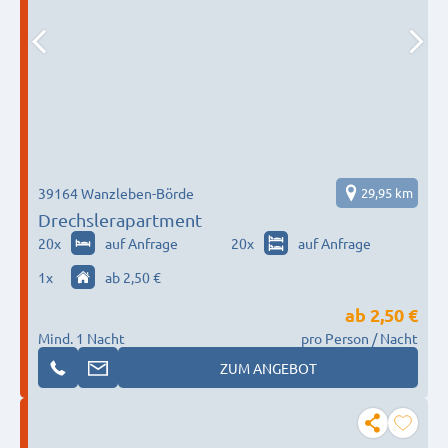
39164 Wanzleben-Börde
29,95 km
Drechslerapartment
20
x
auf Anfrage
20
x
auf Anfrage
1
x
ab 2,50 €
ab
2,50 €
Mind. 1 Nacht
pro Person / Nacht
ZUM ANGEBOT