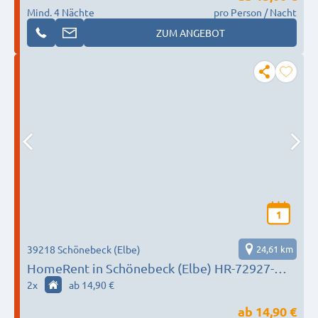
Mind. 4 Nächte
pro Person / Nacht
ZUM ANGEBOT
1
39218 Schönebeck (Elbe)
24,61 km
HomeRent in Schönebeck (Elbe) HR-72927-
schoenebeck
2
x
ab 14,90 €
ab
14,90 €