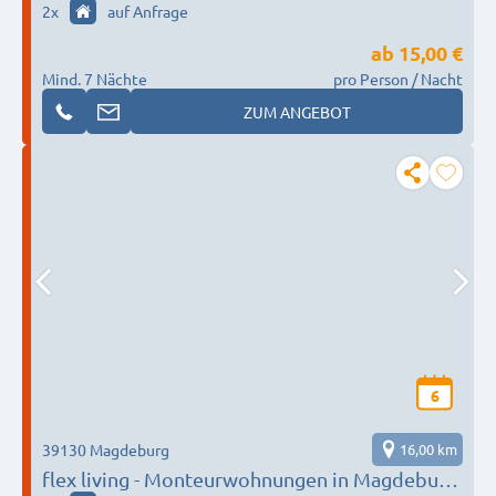
2
x
auf Anfrage
Personen
ab
15,00 €
Mind. 7 Nächte
pro Person / Nacht
ZUM ANGEBOT
6
39130 Magdeburg
16,00 km
flex living - Monteurwohnungen in Magdeburg