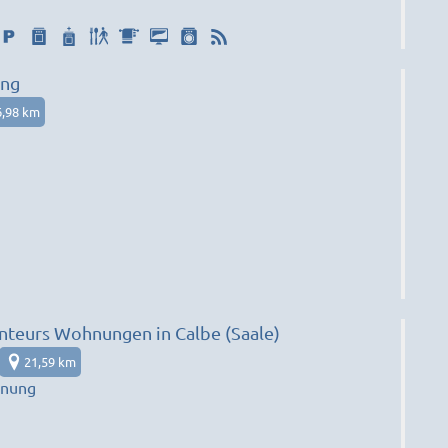
ng
6,98 km
teurs Wohnungen in Calbe (Saale)
21,59 km
hnung