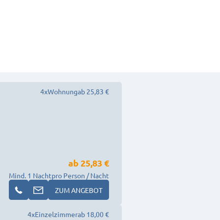
4
x
Wohnung
ab 25,83 €
ab
25,83 €
Mind. 1 Nacht
pro Person / Nacht
ZUM ANGEBOT
4
x
Einzelzimmer
ab 18,00 €