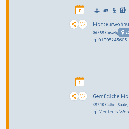
7
Monteurwohnu
06869 Coswig
2
01705245605
1
Gemütliche Mon
39240 Calbe (Saale)
Monteurs Wo