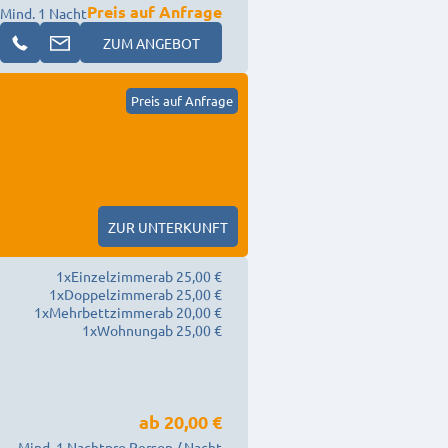
Preis auf Anfrage
Mind. 1 Nacht
ZUM ANGEBOT
Preis auf Anfrage
ZUR UNTERKUNFT
1
x
Einzelzimmer
ab 25,00 €
1
x
Doppelzimmer
ab 25,00 €
1
x
Mehrbettzimmer
ab 20,00 €
1
x
Wohnung
ab 25,00 €
ab
20,00 €
Mind. 1 Nacht
pro Person / Nacht