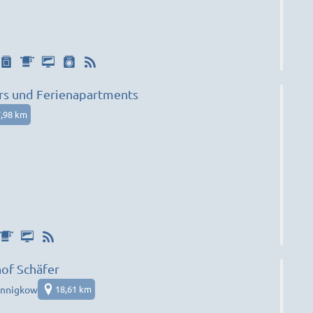
s und Ferienapartments
,98 km
hof Schäfer
nnigkow
18,61 km