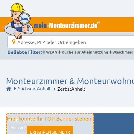
Beliebte Filter:
WLAN
Küche zur Alleinnutzung
Waschmasc
Monteurzimmer & Monteurwohnun
Sachsen-Anhalt
ZerbstAnhalt
Hier könnte Ihr TOP-Banner stehen!
Monteurzimmer
Preis auf Anfrage
ERFAHREN SIE MEHR