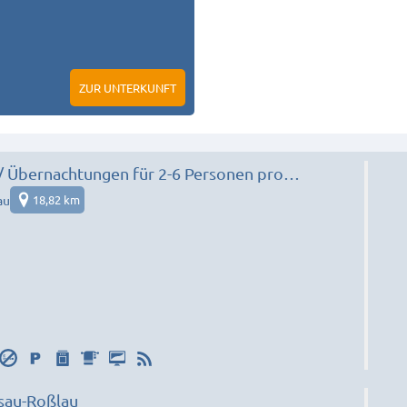
ZUR UNTERKUNFT
// Übernachtungen für 2-6 Personen pro
.: 0177 786 2402
au
18,82 km
sau-Roßlau