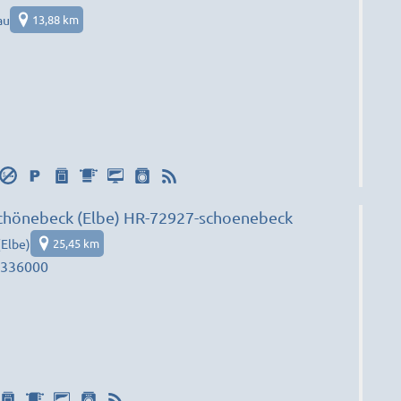
au
13,88 km
chönebeck (Elbe) HR-72927-schoenebeck
Elbe)
25,45 km
6336000