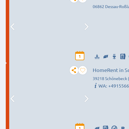
06862 Dessau-Roßl
1
HomeRent in S
39218 Schönebeck (
WA: +491556
1