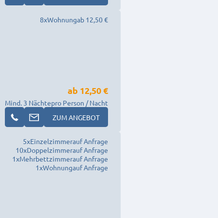
8
x
Wohnung
ab 12,50 €
ab
12,50 €
Mind. 3 Nächte
pro Person / Nacht
ZUM ANGEBOT
5
x
Einzelzimmer
auf Anfrage
10
x
Doppelzimmer
auf Anfrage
1
x
Mehrbettzimmer
auf Anfrage
1
x
Wohnung
auf Anfrage