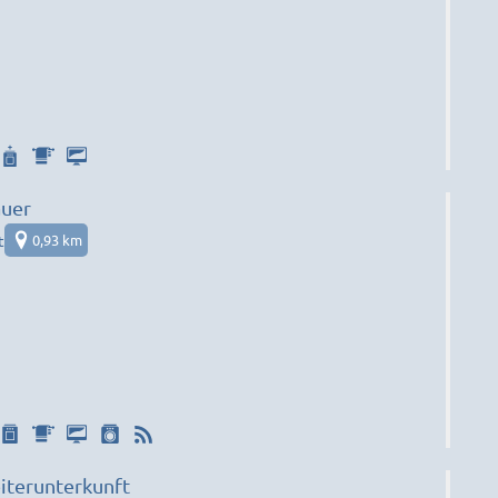
auer
t
0,93 km
iterunterkunft