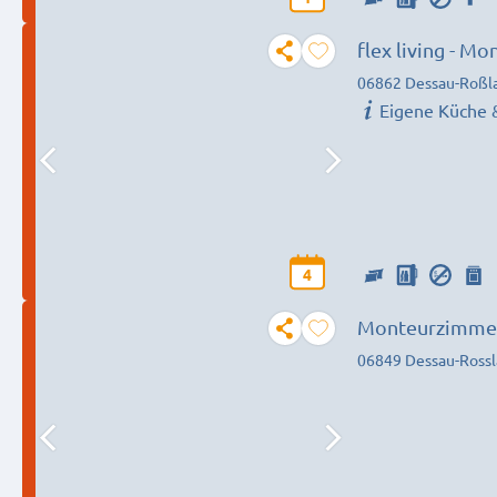
flex living - 
(DEU|EN|PL|HU
06862 Dessau-Roßl
Eigene Küche 
4
Monteurzimme
06849 Dessau-Rossl