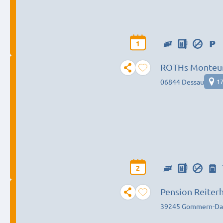
1
ROTHs Monteur
06844 Dessau
17
2
Pension Reiter
39245 Gommern-Da