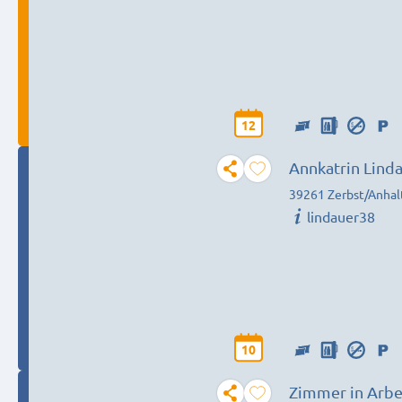
12
Annkatrin Lind
39261 Zerbst/Anhal
lindauer38
10
Zimmer in Arbe