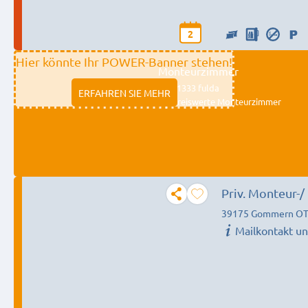
2
Hier könnte Ihr POWER-Banner stehen!
Monteurzimmer
11333 fulda
ERFAHREN SIE MEHR
Preiswerte Monteurzimmer
Priv. Monteur-
39175 Gommern OT
Mailkontakt u