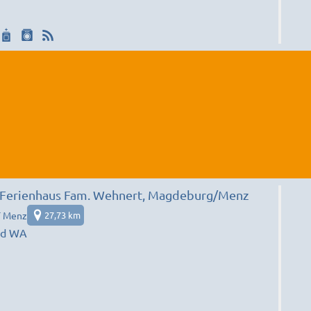
/ Ferienhaus Fam. Wehnert, Magdeburg/Menz
 Menz
27,73 km
nd WA