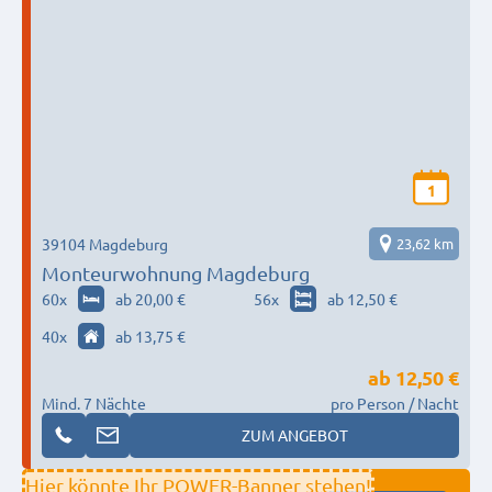
1
39104 Magdeburg
23,62 km
Monteurwohnung Magdeburg
60
x
ab 20,00 €
56
x
ab 12,50 €
40
x
ab 13,75 €
ab
12,50 €
Mind. 7 Nächte
pro Person / Nacht
ZUM ANGEBOT
Hier könnte Ihr POWER-Banner stehen!