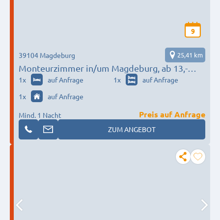
9
39104 Magdeburg
25,41 km
Monteurzimmer in/um Magdeburg, ab 13,-
über 350 Betten
1
x
auf Anfrage
1
x
auf Anfrage
1
x
auf Anfrage
Preis auf Anfrage
Mind. 1 Nacht
ZUM ANGEBOT