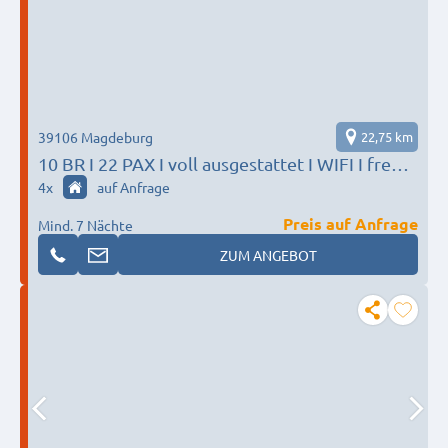
39106 Magdeburg
22,75 km
10 BR I 22 PAX I voll ausgestattet I WIFI I free
Parking
4
x
auf Anfrage
Preis auf Anfrage
Mind. 7 Nächte
ZUM ANGEBOT