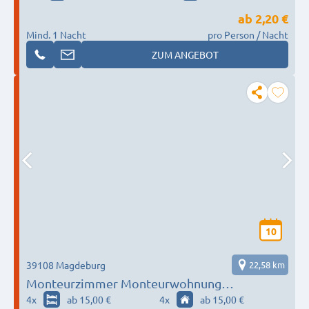
ab
2,20 €
Mind. 1 Nacht
pro Person / Nacht
ZUM ANGEBOT
10
39108 Magdeburg
22,58 km
Monteurzimmer Monteurwohnung
Gästewohnung in Magdeburg
4
x
ab 15,00 €
4
x
ab 15,00 €