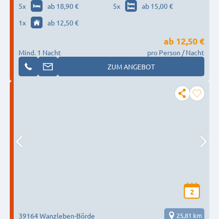
5
x
ab 18,90 €
5
x
ab 15,00 €
1
x
ab 12,50 €
ab
12,50 €
Mind. 1 Nacht
pro Person / Nacht
ZUM ANGEBOT
2
39164 Wanzleben-Börde
25,81 km