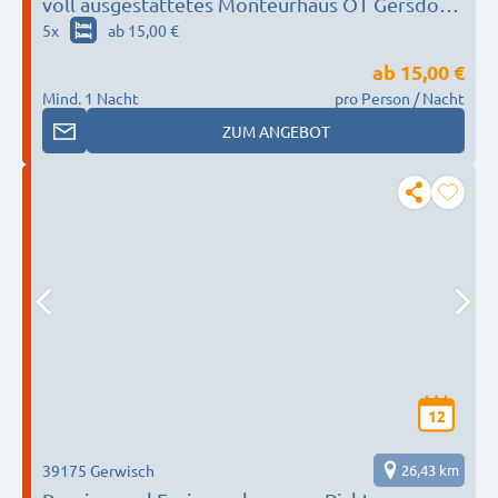
voll ausgestattetes Monteurhaus OT Gersdorf
nahe Magdeburg
5
x
ab 15,00 €
ab
15,00 €
Mind. 1 Nacht
pro Person / Nacht
ZUM ANGEBOT
12
39175 Gerwisch
26,43 km