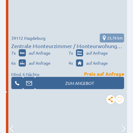
39112 Magdeburg
23,78 km
Zentrale Monteurzimmer / Monteurwohungen
in Magdeburg – Doppelzimmer ab 13,50€
7
x
auf Anfrage
7
x
auf Anfrage
/Nacht, WLAN
6
x
auf Anfrage
4
x
auf Anfrage
Preis auf Anfrage
Mind. 6 Nächte
ZUM ANGEBOT