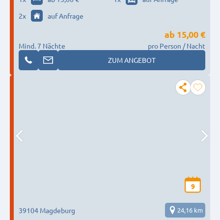
Komfort, faire Konditionen, Platz für 60
2
x
auf Anfrage
Personen
ab
15,00 €
Mind. 7 Nächte
pro Person / Nacht
ZUM ANGEBOT
9
39104 Magdeburg
24,16 km