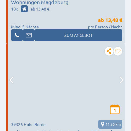
Wohnungen Magdeburg
10
x
ab 13,48 €
ab
13,48 €
Mind. 5 Nächte
pro Person / Nacht
ZUM ANGEBOT
1
39326 Hohe Börde
11,56 km