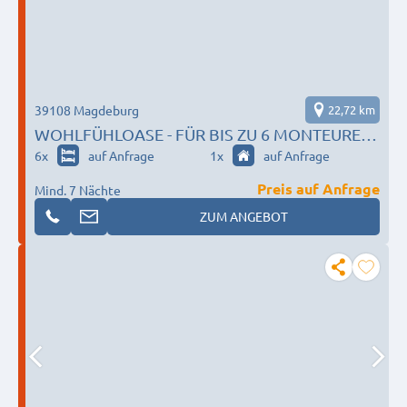
39108 Magdeburg
22,72 km
WOHLFÜHLOASE - FÜR BIS ZU 6 MONTEURE-
VOLLAUSSTATTUNG- WLAN- VIELE EXTRAS
6
x
auf Anfrage
1
x
auf Anfrage
MIT KOMFORT
Preis auf Anfrage
Mind. 7 Nächte
ZUM ANGEBOT