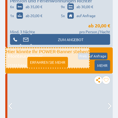
Pension und Ferienwohnungen Richter
6
x
ab 35,00 €
9
x
ab 30,00 €
1
x
ab 20,00 €
5
x
auf Anfrage
ab
20,00 €
Mind. 3 Nächte
pro Person / Nacht
ZUM ANGEBOT
Hier könnte Ihr POWER-Banner stehen!
Monteurzimmer
Preis auf Anfrage
ERFAHREN SIE MEHR
11333 fulda
MEHR