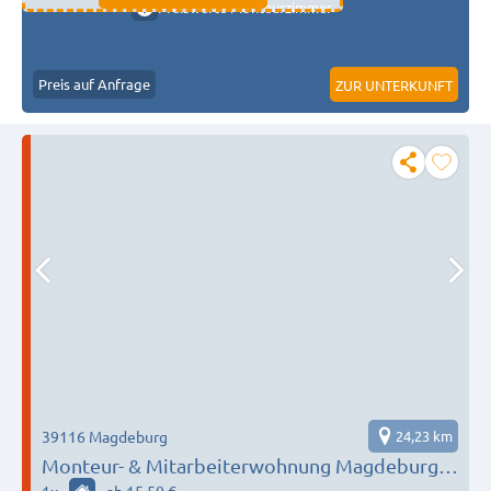
Preiswerte Monteurzimmer
Preis auf Anfrage
ZUR UNTERKUNFT
39116 Magdeburg
24,23 km
Monteur- & Mitarbeiterwohnung Magdeburg |
2 Schlafzimmer | eigene Küche & Bad |