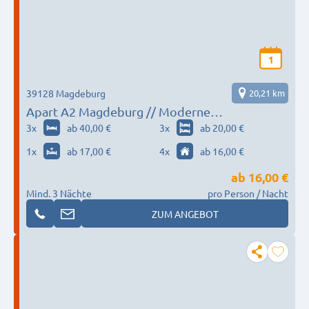
1
39128 Magdeburg
20,21 km
Apart A2 Magdeburg // Moderne
Monteurwohnungen und Apartments
3
x
ab 40,00 €
3
x
ab 20,00 €
1
x
ab 17,00 €
4
x
ab 16,00 €
ab
16,00 €
Mind. 3 Nächte
pro Person / Nacht
ZUM ANGEBOT