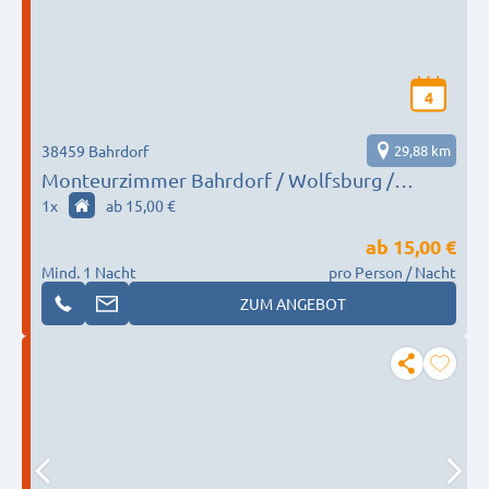
4
38459 Bahrdorf
29,88 km
Monteurzimmer Bahrdorf / Wolfsburg /
Helmstedt
1
x
ab 15,00 €
ab
15,00 €
Mind. 1 Nacht
pro Person / Nacht
ZUM ANGEBOT