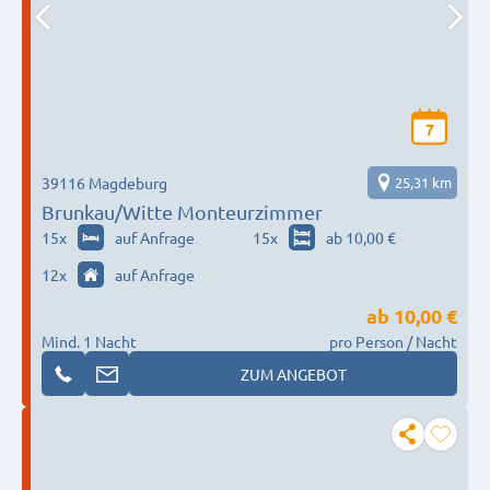
7
39116 Magdeburg
25,31 km
Brunkau/Witte Monteurzimmer
15
x
auf Anfrage
15
x
ab 10,00 €
12
x
auf Anfrage
ab
10,00 €
Mind. 1 Nacht
pro Person / Nacht
ZUM ANGEBOT