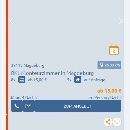
2
39118 Magdeburg
25,00 km
RKL-Monteurzimmer in Magdeburg
8
x
ab 15,00 €
5
x
auf Anfrage
ab
15,00 €
Mind. 4 Nächte
pro Person / Nacht
ZUM ANGEBOT