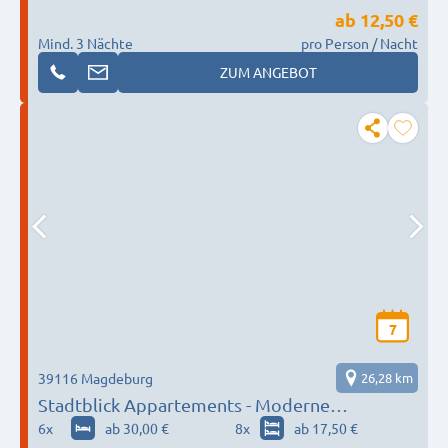
ab
12,50 €
Mind. 3 Nächte
pro Person / Nacht
ZUM ANGEBOT
7
39116 Magdeburg
26,28 km
Stadtblick Appartements - Moderne
Monteurzimmer in Magdeburg
6
x
ab 30,00 €
8
x
ab 17,50 €