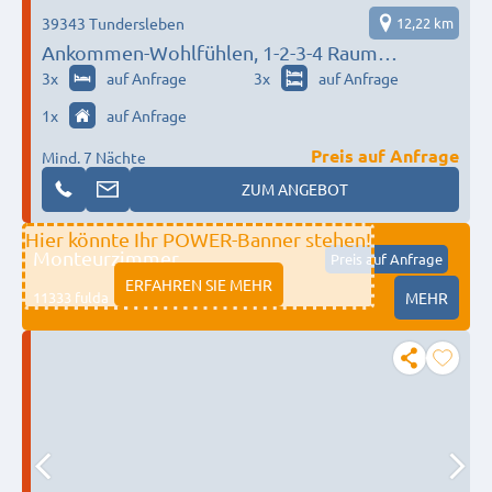
39343 Tundersleben
12,22 km
Ankommen-Wohlfühlen, 1-2-3-4 Raum
Wohnungen TOP Ausstattung, Parkplätze für
3
x
auf Anfrage
3
x
auf Anfrage
bis zu 100 Personen
1
x
auf Anfrage
Preis auf Anfrage
Mind. 7 Nächte
ZUM ANGEBOT
Hier könnte Ihr POWER-Banner stehen!
Monteurzimmer
Preis auf Anfrage
ERFAHREN SIE MEHR
11333 fulda
MEHR