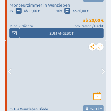
Monteurzimmer in Wanzleben
4
x
ab 25,00 €
10
x
ab 20,00 €
ab
20,00 €
Mind. 7 Nächte
pro Person / Nacht
ZUM ANGEBOT
2
39164 Wanzleben-Börde
25,81 km