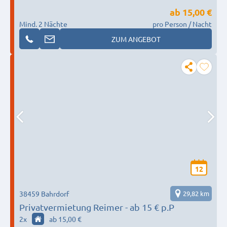
ab
15,00 €
Mind. 2 Nächte
pro Person / Nacht
ZUM ANGEBOT
12
38459 Bahrdorf
29,82 km
Privatvermietung Reimer - ab 15 € p.P
2
x
ab 15,00 €