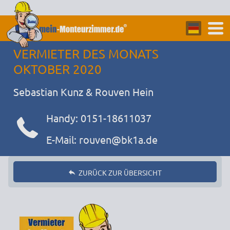
VERMIETER DES MONATS
OKTOBER 2020
Sebastian Kunz & Rouven Hein
Handy: 0151-18611037
E-Mail: rouven@bk1a.de
ZURÜCK ZUR ÜBERSICHT