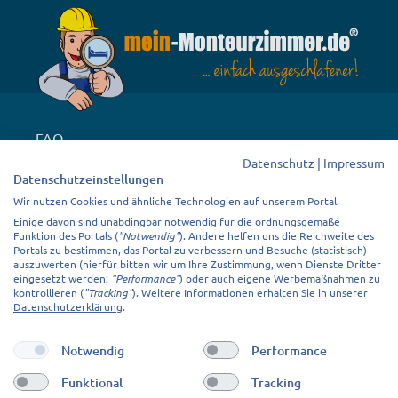
FAQ
Datenschutz
|
Impressum
Vermieterstimmen
Datenschutzeinstellungen
Downloads
Wir nutzen Cookies und ähnliche Technologien auf unserem Portal.
Cookie Einstellungen
Einige davon sind unabdingbar notwendig für die ordnungsgemäße
Funktion des Portals (
"Notwendig"
). Andere helfen uns die Reichweite des
Unterkunftsarten von A bis Z
Portals zu bestimmen, das Portal zu verbessern und Besuche (statistisch)
auszuwerten (hierfür bitten wir um Ihre Zustimmung, wenn Dienste Dritter
Erfolgsgeschichten
eingesetzt werden:
"Performance"
) oder auch eigene Werbemaßnahmen zu
kontrollieren (
"Tracking"
). Weitere Informationen erhalten Sie in unserer
AGB
Datenschutzerklärung
.
Datenschutz
Notwendig
Performance
Impressum
Funktional
Tracking