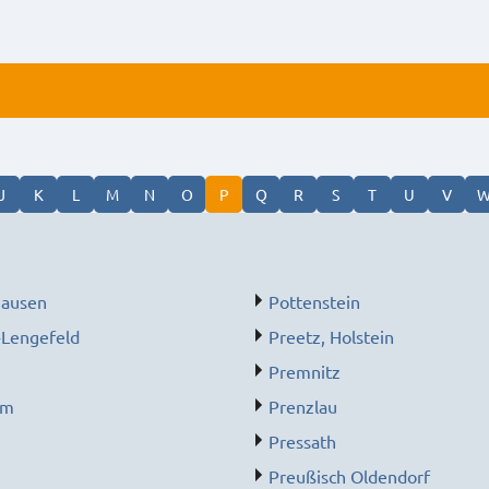
J
K
L
M
N
O
P
Q
R
S
T
U
V
hausen
Pottenstein
-Lengefeld
Preetz, Holstein
g
Premnitz
im
Prenzlau
Pressath
Preußisch Oldendorf