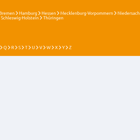
Bremen
Hamburg
Hessen
Mecklenburg-Vorpommern
Niedersach
Schleswig-Holstein
Thüringen
Q
R
S
T
U
V
W
X
Y
Z