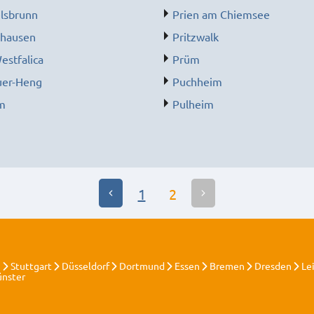
sbrunn
Prien am Chiemsee
hausen
Pritzwalk
estfalica
Prüm
uer-Heng
Puchheim
m
Pulheim
1
2
n
Stuttgart
Düsseldorf
Dortmund
Essen
Bremen
Dresden
Le
nster