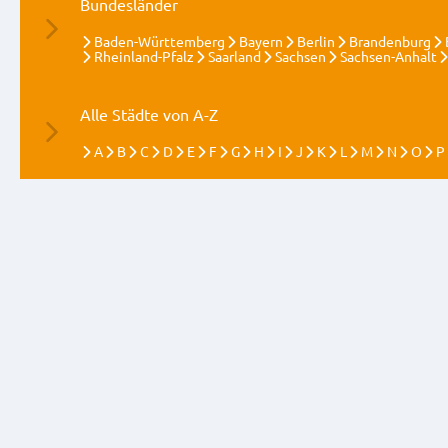
Bundesländer
Baden-Württemberg
Bayern
Berlin
Brandenburg
Rheinland-Pfalz
Saarland
Sachsen
Sachsen-Anhalt
Alle Städte von A-Z
A
B
C
D
E
F
G
H
I
J
K
L
M
N
O
P