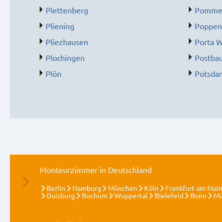
Plettenberg
Pommel
Pliening
Poppen
Pliezhausen
Porta W
Plochingen
Postba
Plön
Potsda
Monteurzimmer in Deutschland
Berlin
Hamburg
München
Köln
Frankfurt am Mai
Duisburg
Bochum
Wuppertal
Bielefeld
Bonn
Mü