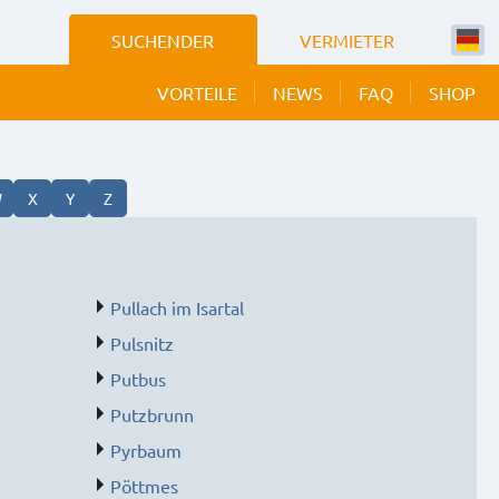
SUCHENDER
VERMIETER
VORTEILE
NEWS
FAQ
SHOP
W
X
Y
Z
Pullach im Isartal
Pulsnitz
Putbus
Putzbrunn
Pyrbaum
Pöttmes