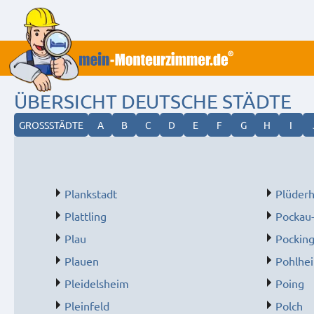
ÜBERSICHT DEUTSCHE STÄDTE
GROSSSTÄDTE
A
B
C
D
E
F
G
H
I
Plankstadt
Plüder
Plattling
Pockau
Plau
Pockin
Plauen
Pohlhe
Pleidelsheim
Poing
Pleinfeld
Polch