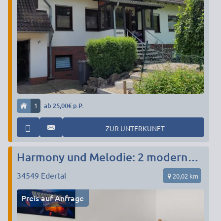
1
ab 25,00€ p.P.
ZUR UNTERKUNFT
Harmony und Melodie: 2 moderne Wohnungen in Sperrmauer-Nähe – Komfort und Top-Lage!
34549
Edertal
20,02 km
Preis auf Anfrage