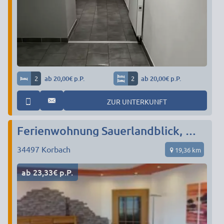
2
ab 20,00€ p.P.
2
ab 20,00€ p.P.
ZUR UNTERKUNFT
Ferienwohnung Sauerlandblick, W-LAN
34497
Korbach
19,36 km
ab 23,33€ p.P.