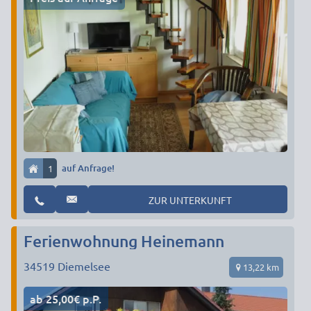
1
auf Anfrage!
ZUR UNTERKUNFT
Ferienwohnung Heinemann
34519
Diemelsee
13,22 km
ab 25,00€ p.P.