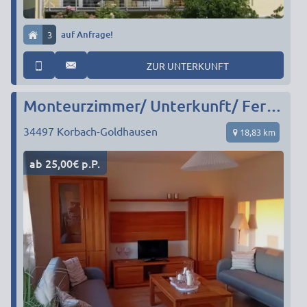
3
auf Anfrage!
ZUR UNTERKUNFT
Monteurzimmer/ Unterkunft/ Ferienwohnung 'Casa Lobi'
34497
Korbach-Goldhausen
18,83 km
ab 25,00€ p.P.