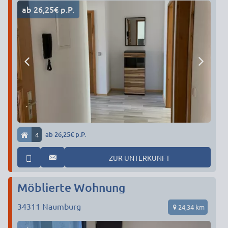
ab 26,25€ p.P.
4
ab 26,25€ p.P.
ZUR UNTERKUNFT
Möblierte Wohnung
34311
Naumburg
24,34 km