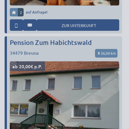
2
auf Anfrage!
ZUR UNTERKUNFT
Pension Zum Habichtswald
34479
Breuna
26,04 km
ab 20,00€ p.P.