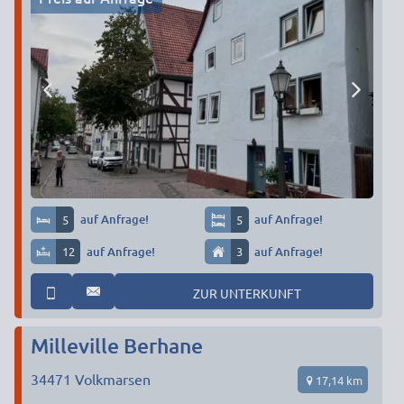
5
auf Anfrage!
5
auf Anfrage!
12
auf Anfrage!
3
auf Anfrage!
ZUR UNTERKUNFT
Milleville Berhane
34471
Volkmarsen
17,14 km