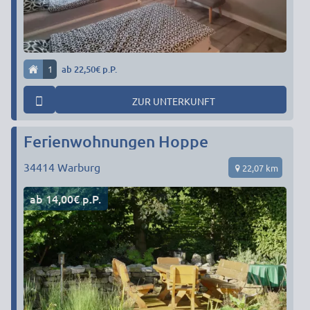
1
ab 22,50€ p.P.
ZUR UNTERKUNFT
Ferienwohnungen Hoppe
34414
Warburg
22,07 km
ab 14,00€ p.P.