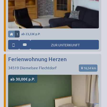
1
ab 23,33€ p.P.
ZUR UNTERKUNFT
Ferienwohnung Herzen
34519
Diemelsee Flechtdorf
16,54 km
ab 30,00€ p.P.