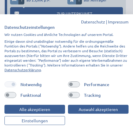
ab 25,00€ p.P.
auf Anfrage!
ZUR UNTERKUNFT
Datenschutz
|
Impressum
Datenschutzeinstellungen
FeWo Diemeltal
Wir nutzen Cookies und ähnliche Technologien auf unserem Portal.
34431
Marsberg
Einige davon sind unabdingbar notwendig für die ordnungsgemäße
18,91 km
Funktion des Portals (
"Notwendig"
). Andere helfen uns die Reichweite des
Portals zu bestimmen, das Portal zu verbessern und Besuche (statistisch)
ab 22,00€ p.P.
auszuwerten (hierfür bitten wir um Ihre Zustimmung, wenn Dienste Dritter
eingesetzt werden:
"Performance"
) oder auch eigene Werbemaßnahmen zu
kontrollieren (
"Tracking"
). Weitere Informationen erhalten Sie in unserer
Datenschutzerklärung
.
Notwendig
Performance
Funktional
Tracking
Alle akzeptieren
Auswahl akzeptieren
Einstellungen
1
ab 22,00€ p.P.