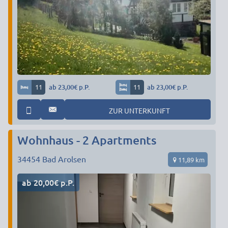
11
ab 23,00€ p.P.
11
ab 23,00€ p.P.
ZUR UNTERKUNFT
Wohnhaus - 2 Apartments
34454
Bad Arolsen
11,89 km
ab 20,00€ p.P.