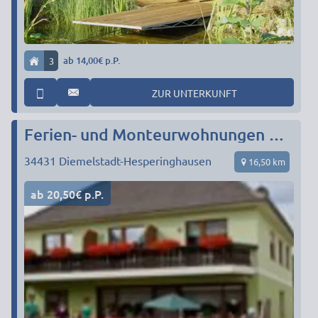
3
ab 14,00€ p.P.
ZUR UNTERKUNFT
Ferien- und Monteurwohnungen Römer
34431
Diemelstadt-Hesperinghausen
16,50 km
ab 20,50€ p.P.