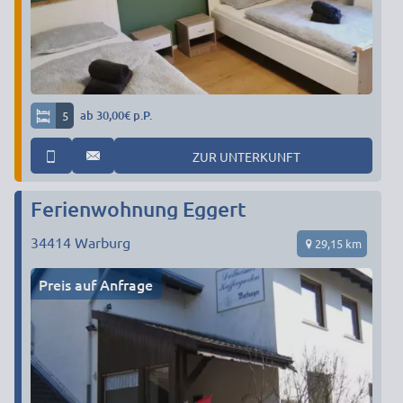
5
ab 30,00€ p.P.
ZUR UNTERKUNFT
Ferienwohnung Eggert
34414
Warburg
29,15 km
Preis auf Anfrage