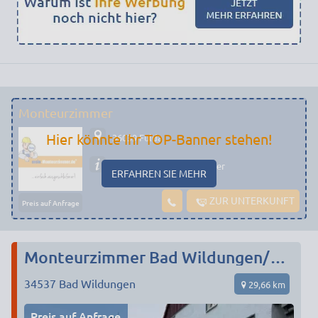
Monteurzimmer
Hier könnte Ihr TOP-Banner stehen!
36039 Fulda
Preiswerte Monteurzimmer
ERFAHREN SIE MEHR
ZUR UNTERKUNFT
Preis auf Anfrage
Monteurzimmer Bad Wildungen/Fritzlar
34537
Bad Wildungen
29,66 km
Preis auf Anfrage