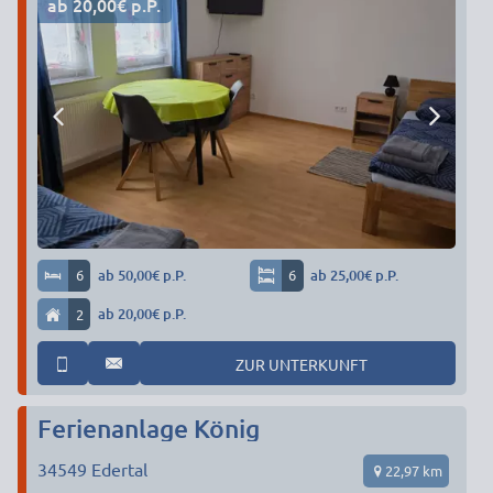
ab 20,00€ p.P.
6
ab 50,00€ p.P.
6
ab 25,00€ p.P.
2
ab 20,00€ p.P.
ZUR UNTERKUNFT
Ferienanlage König
34549
Edertal
22,97 km