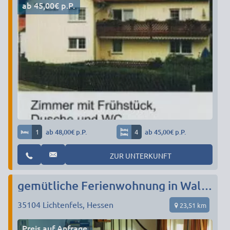
ab 45,00€ p.P.
1
ab 48,00€ p.P.
4
ab 45,00€ p.P.
ZUR UNTERKUNFT
gemütliche Ferienwohnung in Waldnähe
35104
Lichtenfels, Hessen
23,51 km
Preis auf Anfrage