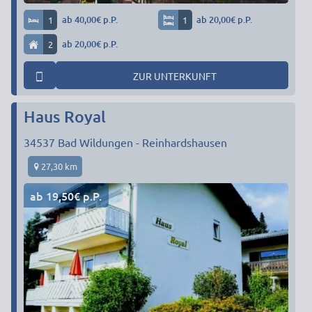
1
ab 40,00€ p.P.
1
ab 20,00€ p.P.
2
ab 20,00€ p.P.
ZUR UNTERKUNFT
Haus Royal
34537
Bad Wildungen - Reinhardshausen
27,30 km
ab 19,50€ p.P.