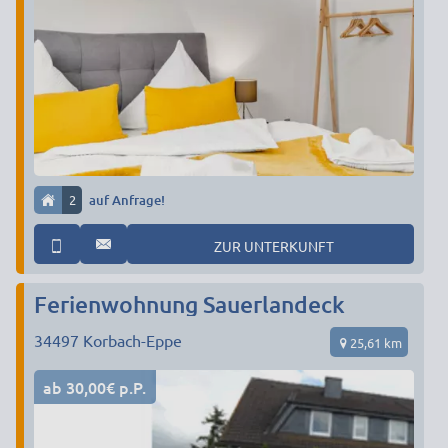
2
auf Anfrage!
ZUR UNTERKUNFT
Ferienwohnung Sauerlandeck
34497
Korbach-Eppe
25,61 km
ab 30,00€ p.P.