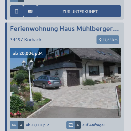
ZUR UNTERKUNFT
Ferienwohnung Haus Mühlberger****
34497
Korbach
27,65 km
ab 20,00€ p.P.
4
ab 22,00€ p.P.
4
auf Anfrage!