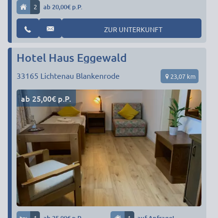
2
ab 20,00€ p.P.
ZUR UNTERKUNFT
Hotel Haus Eggewald
33165
Lichtenau Blankenrode
23,07 km
ab 25,00€ p.P.
1
1