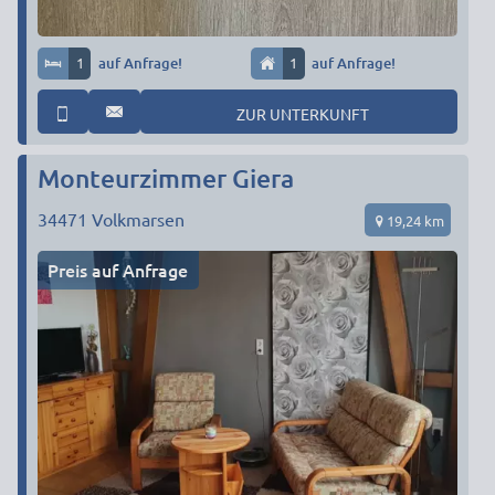
1
auf Anfrage!
1
auf Anfrage!
ZUR UNTERKUNFT
Monteurzimmer Giera
34471
Volkmarsen
19,24 km
Preis auf Anfrage