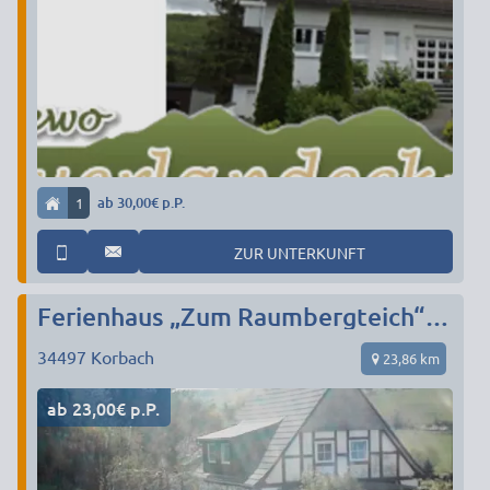
1
ab 30,00€ p.P.
ZUR UNTERKUNFT
Ferienhaus „Zum Raumbergteich“ 1-20 Pers. ab 20€
34497
Korbach
23,86 km
ab 23,00€ p.P.