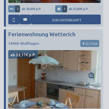
3
ab 30,00€ p.P.
1
ab 25,00€ p.P.
ZUR UNTERKUNFT
Ferienwohnung Wetterich
34466
Wolfhagen
22,73 km
ab 23,17€ p.P.