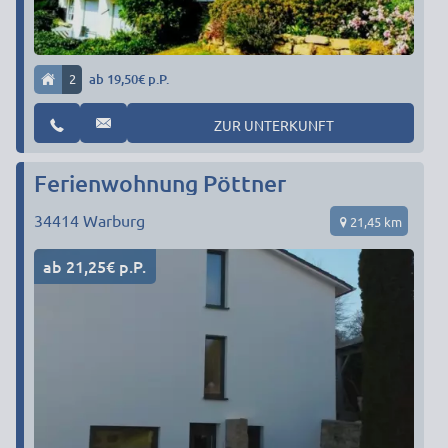
2
ab 19,50€ p.P.
ZUR UNTERKUNFT
Ferienwohnung Pöttner
34414
Warburg
21,45 km
ab 21,25€ p.P.