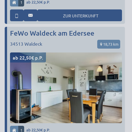
1
ab 22,50€ p.P.
ZUR UNTERKUNFT
FeWo Waldeck am Edersee
34513
Waldeck
18,73 km
ab 22,50€ p.P.
1
ab 22,50€ p.P.