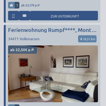
1
ab 23,17€ p.P.
ZUR UNTERKUNFT
Ferienwohnung Rumpf****, Monteurunterkunft
34471
Volkmarsen
18,51 km
ab 22,50€ p.P.