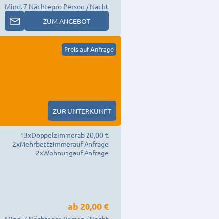
Mind. 7 Nächte
pro Person / Nacht
ZUM ANGEBOT
Preis auf Anfrage
ZUR UNTERKUNFT
13
x
Doppelzimmer
ab 20,00 €
2
x
Mehrbettzimmer
auf Anfrage
2
x
Wohnung
auf Anfrage
ab
20,00 €
Mind. 7 Nächte
pro Person / Nacht