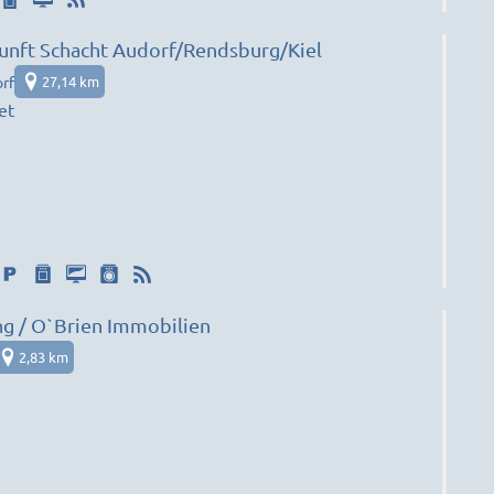
nft Schacht Audorf/Rendsburg/Kiel
rf
27,14 km
et
g / O`Brien Immobilien
2,83 km