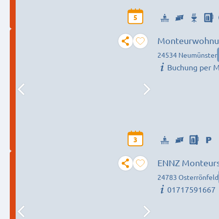
5
Monteurwohnun
Neumünster
24534 Neumünster
Buchung per Ma
3
ENNZ Monteurs
24783 Osterrönfeld
01717591667