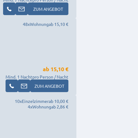
ZUM ANGEBOT
48
x
Wohnung
ab 15,10 €
ab
15,10 €
Mind. 1 Nacht
pro Person / Nacht
ZUM ANGEBOT
10
x
Einzelzimmer
ab 10,00 €
4
x
Wohnung
ab 2,86 €