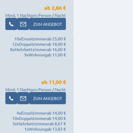
ab
2,86 €
Mind. 1 Nacht
pro Person / Nacht
ZUM ANGEBOT
10
x
Einzelzimmer
ab 25,00 €
12
x
Doppelzimmer
ab 18,00 €
8
x
Mehrbettzimmer
ab 16,00 €
9
x
Wohnung
ab 11,00 €
ab
11,00 €
Mind. 1 Nacht
pro Person / Nacht
ZUM ANGEBOT
4
x
Einzelzimmer
ab 14,00 €
10
x
Doppelzimmer
ab 14,00 €
3
x
Mehrbettzimmer
ab 8,67 €
1
x
Wohnung
ab 13,83 €