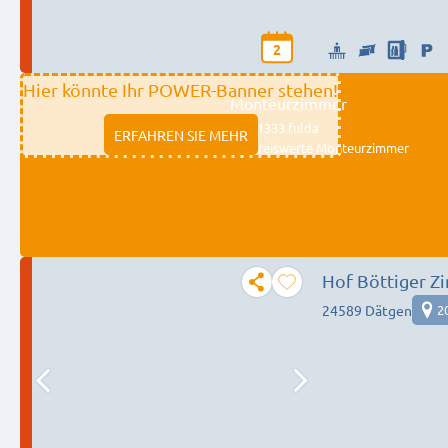
2
Hier könnte Ihr POWER-Banner stehen!
Monteurzimmer
11333 fulda
ERFAHREN SIE MEHR
Preiswerte Monteurzimmer
Hof Böttiger Z
24589 Dätgen
2