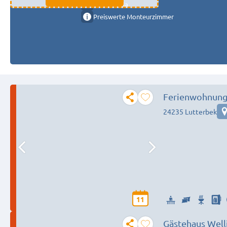
11333 fulda
Preiswerte Monteurzimmer
Ferienwohnung
24235 Lutterbek
11
Gästehaus Well