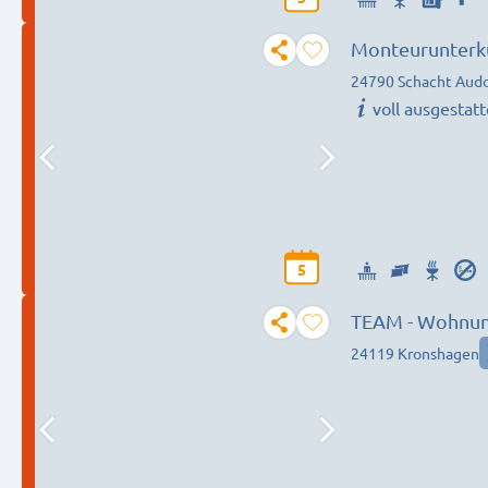
Monteurunterku
24790 Schacht Audo
voll ausgestatt
5
TEAM - Wohnun
24119 Kronshagen