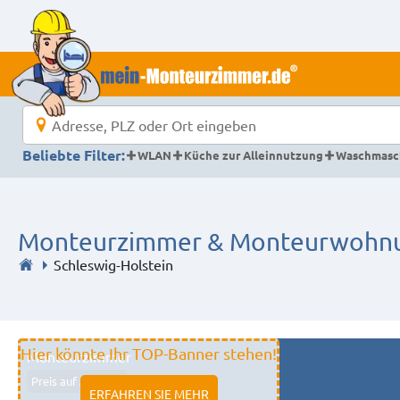
Beliebte Filter:
WLAN
Küche zur Alleinnutzung
Waschmasc
Monteurzimmer & Monteurwohnun
Schleswig-Holstein
Hier könnte Ihr TOP-Banner stehen!
Monteurzimmer
Preis auf Anfrage
ERFAHREN SIE MEHR