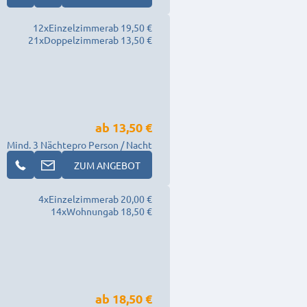
12
x
Einzelzimmer
ab 19,50 €
21
x
Doppelzimmer
ab 13,50 €
ab
13,50 €
Mind. 3 Nächte
pro Person / Nacht
ZUM ANGEBOT
4
x
Einzelzimmer
ab 20,00 €
14
x
Wohnung
ab 18,50 €
ab
18,50 €