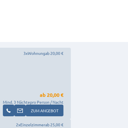
3
x
Wohnung
ab 20,00 €
ab
20,00 €
Mind. 3 Nächte
pro Person / Nacht
ZUM ANGEBOT
2
x
Einzelzimmer
ab 25,00 €