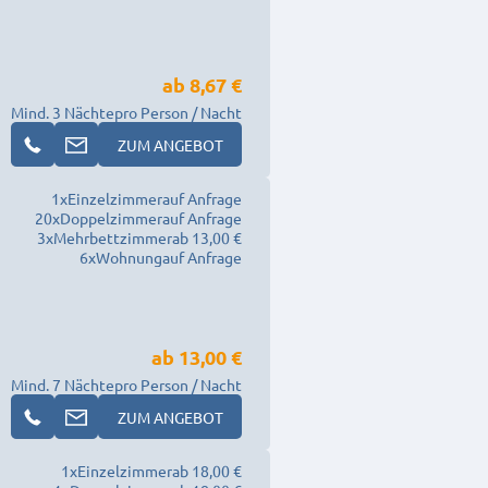
ab
8,67 €
Mind. 3 Nächte
pro Person / Nacht
ZUM ANGEBOT
1
x
Einzelzimmer
auf Anfrage
20
x
Doppelzimmer
auf Anfrage
3
x
Mehrbettzimmer
ab 13,00 €
6
x
Wohnung
auf Anfrage
ab
13,00 €
Mind. 7 Nächte
pro Person / Nacht
ZUM ANGEBOT
1
x
Einzelzimmer
ab 18,00 €