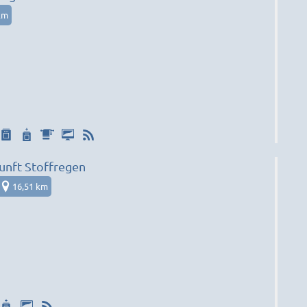
km
nft Stoffregen
16,51 km