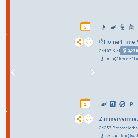
5
✋Home4Time *K
24103 Kiel
0,23 
info@home4ti
2
24253 Probsteierh
soltau_kai@ya