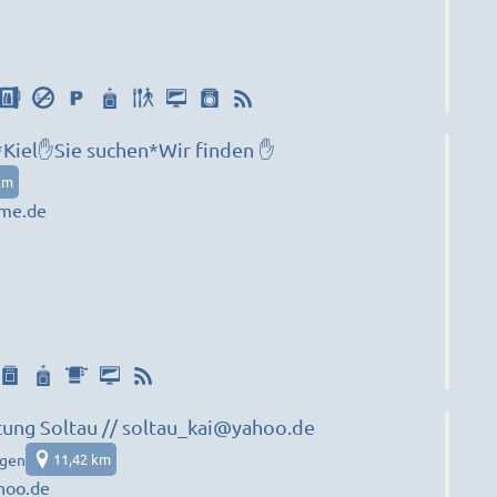
iel✋Sie suchen*Wir finden ✋
km
me.de
Zimmervermietung Soltau // soltau_kai@yahoo.de
agen
11,42 km
hoo.de