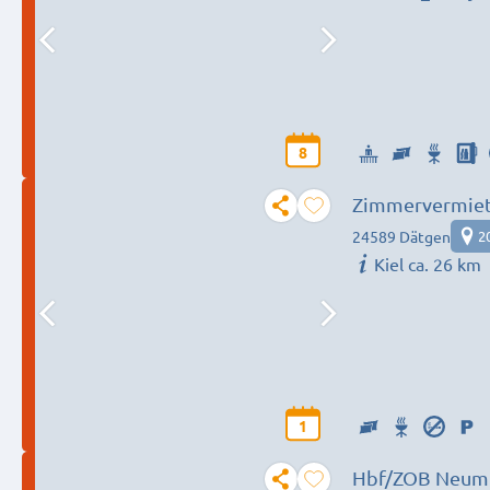
8
Zimmervermietu
24589 Dätgen
2
Kiel ca. 26 km
1
Hbf/ZOB Neumünster - Monteurwohnung / pokoje dla