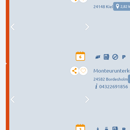
24148 Kiel
2,82 
6
Monteurunterku
24582 Bordesholm
04322691856
3