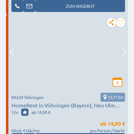
ZUM ANGEBOT
1
89269 Vöhringen
23,77 km
HomeRent in Vöhringen (Bayern), Neu-Ulm
und Umgebung HR-55126-voehringen
12
x
ab 14,90 €
ab
14,90 €
Mind. 4 Nächte
pro Person / Nacht