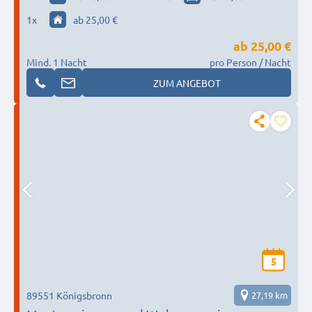
1
x
ab 25,00 €
ab
25,00 €
Mind. 1 Nacht
pro Person / Nacht
ZUM ANGEBOT
5
89551 Königsbronn
27,19 km