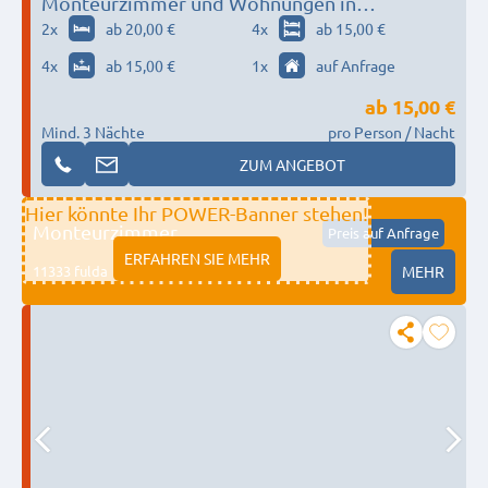
Monteurzimmer und Wohnungen in
Königsbronn
2
x
ab 20,00 €
4
x
ab 15,00 €
4
x
ab 15,00 €
1
x
auf Anfrage
ab
15,00 €
Mind. 3 Nächte
pro Person / Nacht
ZUM ANGEBOT
Hier könnte Ihr POWER-Banner stehen!
Monteurzimmer
Preis auf Anfrage
ERFAHREN SIE MEHR
11333 fulda
MEHR