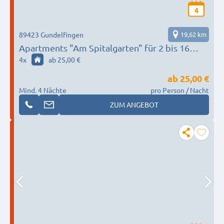
4
89423 Gundelfingen
19,62 km
Apartments "Am Spitalgarten" für 2 bis 16
Personen
4
x
ab 25,00 €
ab
25,00 €
Mind. 4 Nächte
pro Person / Nacht
ZUM ANGEBOT