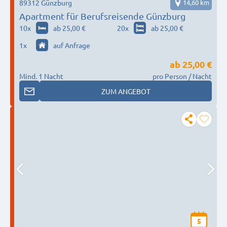
89312 Günzburg
14,60 km
Apartment für Berufsreisende Günzburg
10
x
ab 25,00 €
20
x
ab 25,00 €
1
x
auf Anfrage
ab
25,00 €
Mind. 1 Nacht
pro Person / Nacht
ZUM ANGEBOT
5