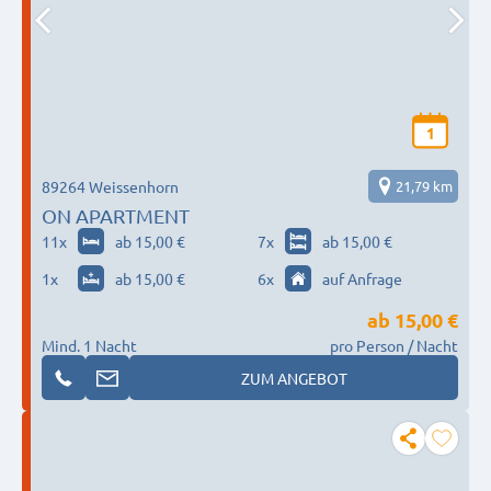
1
89264 Weissenhorn
21,79 km
ON APARTMENT
11
x
ab 15,00 €
7
x
ab 15,00 €
1
x
ab 15,00 €
6
x
auf Anfrage
ab
15,00 €
Mind. 1 Nacht
pro Person / Nacht
ZUM ANGEBOT