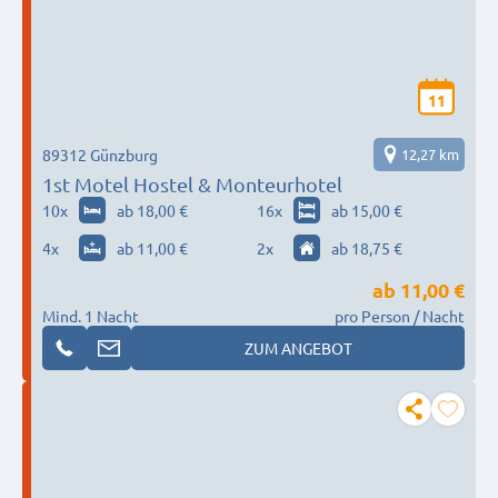
11
89312 Günzburg
12,27 km
1st Motel Hostel & Monteurhotel
10
x
ab 18,00 €
16
x
ab 15,00 €
4
x
ab 11,00 €
2
x
ab 18,75 €
ab
11,00 €
Mind. 1 Nacht
pro Person / Nacht
ZUM ANGEBOT