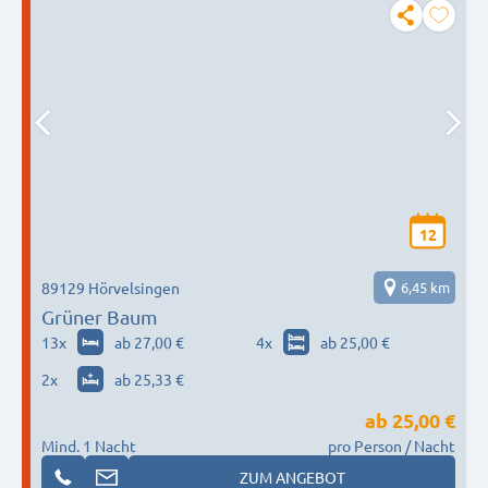
12
89129 Hörvelsingen
6,45 km
Grüner Baum
13
x
ab 27,00 €
4
x
ab 25,00 €
2
x
ab 25,33 €
ab
25,00 €
Mind. 1 Nacht
pro Person / Nacht
ZUM ANGEBOT