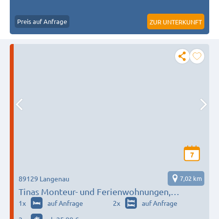
Preis auf Anfrage
ZUR UNTERKUNFT
7
89129 Langenau
7,02 km
Tinas Monteur- und Ferienwohnungen,
Hörvelsingen
1
x
auf Anfrage
2
x
auf Anfrage