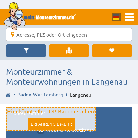
Monteurzimmer &
Monteurwohnungen in Langenau
Baden-Württemberg
Langenau
Hier könnte Ihr TOP-Banner stehen!
Monteurzimmer
11333 fulda
ERFAHREN SIE MEHR
Preiswerte Monteurzimmer