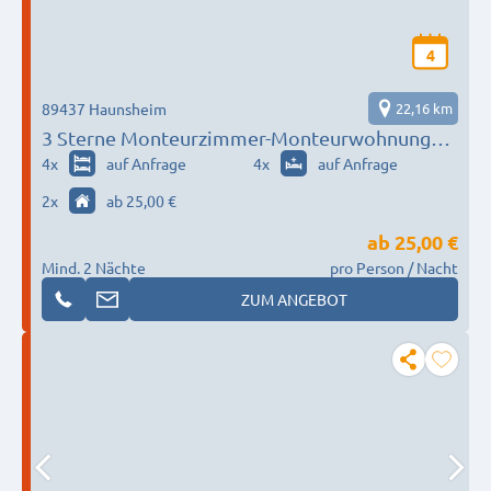
4
89437 Haunsheim
22,16 km
3 Sterne Monteurzimmer-Monteurwohnung
Maria - Heidenheim Giengen Dillingen
4
x
auf Anfrage
4
x
auf Anfrage
Lauingen Günzburg
2
x
ab 25,00 €
ab
25,00 €
Mind. 2 Nächte
pro Person / Nacht
ZUM ANGEBOT