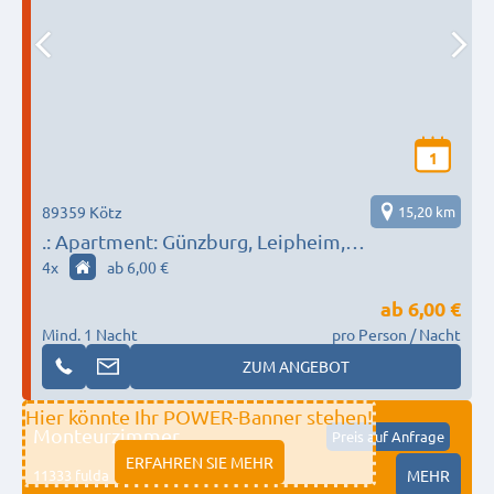
1
89359 Kötz
15,20 km
.: Apartment: Günzburg, Leipheim,
Ichenhausen, Burgau :.
4
x
ab 6,00 €
ab
6,00 €
Mind. 1 Nacht
pro Person / Nacht
ZUM ANGEBOT
Hier könnte Ihr POWER-Banner stehen!
Monteurzimmer
Preis auf Anfrage
ERFAHREN SIE MEHR
11333 fulda
MEHR