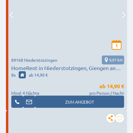
1
89168 Niederstotzingen
9,97 km
HomeRent in Niederstotzingen, Giengen an
der Brenz, Gerstetten HR-55126-
8
x
ab 14,90 €
niederstotzingen
ab
14,90 €
Mind. 4 Nächte
pro Person / Nacht
ZUM ANGEBOT