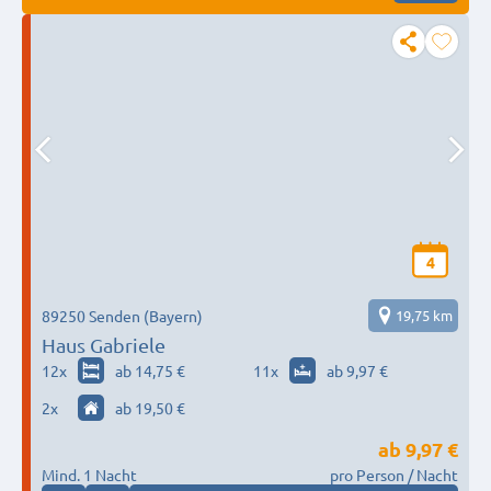
4
89250 Senden (Bayern)
19,75 km
Haus Gabriele
12
x
ab 14,75 €
11
x
ab 9,97 €
2
x
ab 19,50 €
ab
9,97 €
Mind. 1 Nacht
pro Person / Nacht