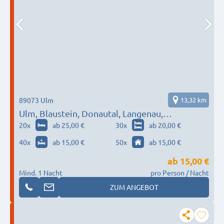
89073 Ulm
13,32 km
Ulm, Blaustein, Donautal, Langenau,
Dornstadt…
20
x
ab 25,00 €
30
x
ab 20,00 €
40
x
ab 15,00 €
50
x
ab 15,00 €
ab
15,00 €
Mind. 1 Nacht
pro Person / Nacht
ZUM ANGEBOT