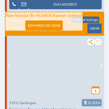
ZUM ANGEBOT
Hier könnte Ihr POWER-Banner stehen!
Monteurzimmer
Preis auf Anfrage
ERFAHREN SIE MEHR
11333 fulda
MEHR
8
73312 Geislingen
25,78 km