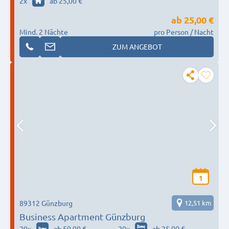
2
x
ab 25,00 €
ab
25,00 €
Mind. 2 Nächte
pro Person / Nacht
ZUM ANGEBOT
1
89312 Günzburg
12,51 km
Business Apartment Günzburg
20
x
ab 50,00 €
20
x
ab 25,00 €