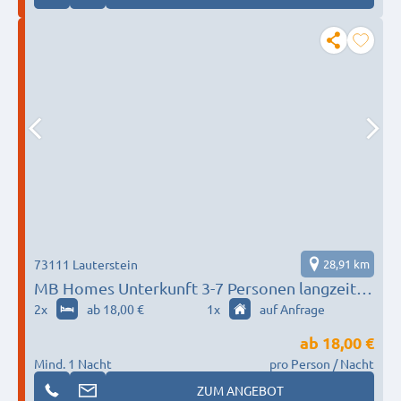
73111 Lauterstein
28,91 km
MB Homes Unterkunft 3-7 Personen langzeit-
Firmen Göppingen-Kirchheim unter Teck -
2
x
ab 18,00 €
1
x
auf Anfrage
Schwäbisch Gemünd
ab
18,00 €
Mind. 1 Nacht
pro Person / Nacht
ZUM ANGEBOT