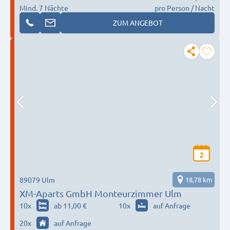
Mind. 7 Nächte
pro Person / Nacht
ZUM ANGEBOT
2
89079 Ulm
18,78 km
XM-Aparts GmbH Monteurzimmer Ulm
10
x
ab 11,00 €
10
x
auf Anfrage
20
x
auf Anfrage