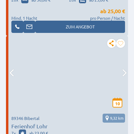
ab
25,00 €
Mind. 1 Nacht
pro Person / Nacht
ZUM ANGEBOT
10
89346 Bibertal
9,32 km
Ferienhof Lohr
7
x
ab 23,00 €