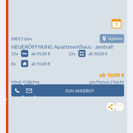
1
89073 Ulm
14,04 km
NEUERÖFFNUNG Apartmenthaus - zentral!
22
x
ab 45,00 €
22
x
ab 30,00 €
8
x
ab 10,00 €
ab
10,00 €
Mind. 4 Nächte
pro Person / Nacht
ZUM ANGEBOT