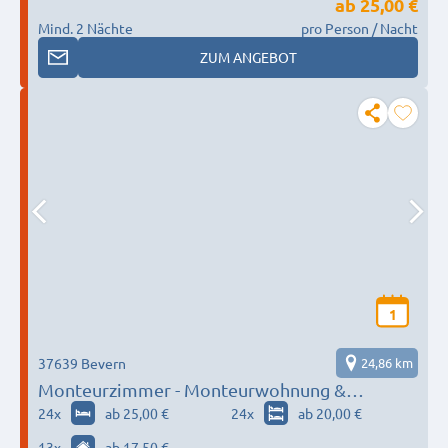
ab
25,00 €
Mind. 2 Nächte
pro Person / Nacht
ZUM ANGEBOT
1
37639 Bevern
24,86 km
Monteurzimmer - Monteurwohnung &
Ferienwohnung im Bikerhaus – 37639 Bevern
24
x
ab 25,00 €
24
x
ab 20,00 €
bei Holzminden
13
x
ab 17,50 €