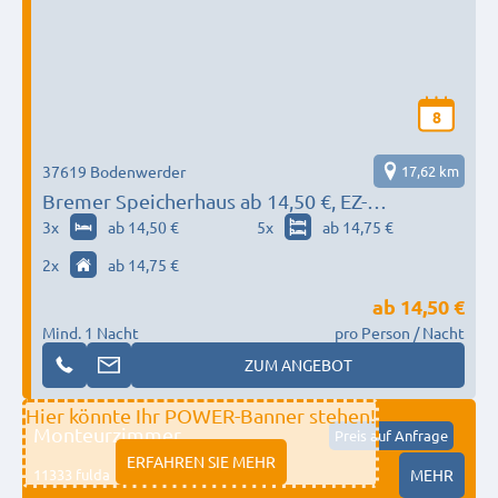
8
37619 Bodenwerder
17,62 km
Bremer Speicherhaus ab 14,50 €, EZ-
Appartment
3
x
ab 14,50 €
5
x
ab 14,75 €
2
x
ab 14,75 €
ab
14,50 €
Mind. 1 Nacht
pro Person / Nacht
ZUM ANGEBOT
Hier könnte Ihr POWER-Banner stehen!
Monteurzimmer
Preis auf Anfrage
ERFAHREN SIE MEHR
11333 fulda
MEHR