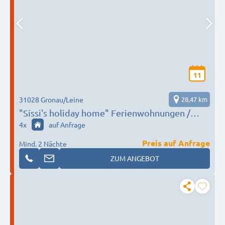
11
31028 Gronau/Leine
28,47 km
"Sissi's holiday home" Ferienwohnungen /
Monteure / Arbeiter / Unterkunft /
4
x
auf Anfrage
Übernachtung
Preis auf Anfrage
Mind. 2 Nächte
ZUM ANGEBOT