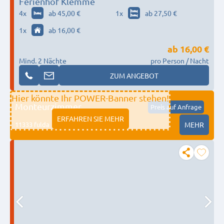
Ferienhof Klemme
4
x
ab 45,00 €
1
x
ab 27,50 €
1
x
ab 16,00 €
ab
16,00 €
Mind. 2 Nächte
pro Person / Nacht
ZUM ANGEBOT
Hier könnte Ihr POWER-Banner stehen!
Monteurzimmer
Preis auf Anfrage
ERFAHREN SIE MEHR
11333 fulda
MEHR