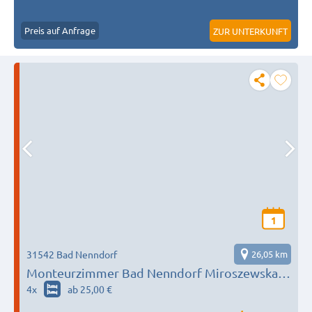
Preis auf Anfrage
ZUR UNTERKUNFT
1
31542 Bad Nenndorf
26,05 km
Monteurzimmer Bad Nenndorf Miroszewska
Immobilien
4
x
ab 25,00 €