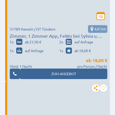
12
31789 Hameln / OT Tündern
4,07 km
Zimmer, 1 Zimmer App, FeWo bei Sylvia u.
Norbert / gute Anbindung Hannover Messe
1
x
ab 21,50 €
2
x
auf Anfrage
1
x
auf Anfrage
1
x
ab 18,00 €
ab
18,00 €
Mind. 1 Nacht
pro Person / Nacht
ZUM ANGEBOT