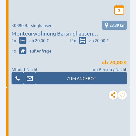
3
30890 Barsinghausen
23,39 km
Monteurwohnung Barsinghausen
Miroszewska-Immobilien
1
x
ab 20,00 €
12
x
ab 20,00 €
1
x
auf Anfrage
ab
20,00 €
Mind. 1 Nacht
pro Person / Nacht
ZUM ANGEBOT