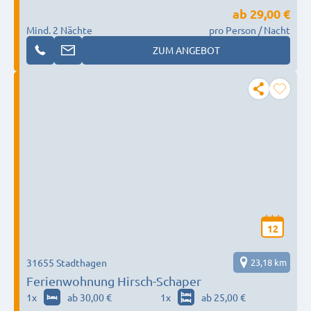
ab
29,00 €
Mind. 2 Nächte
pro Person / Nacht
ZUM ANGEBOT
12
31655 Stadthagen
23,18 km
Ferienwohnung Hirsch-Schaper
1
x
ab 30,00 €
1
x
ab 25,00 €