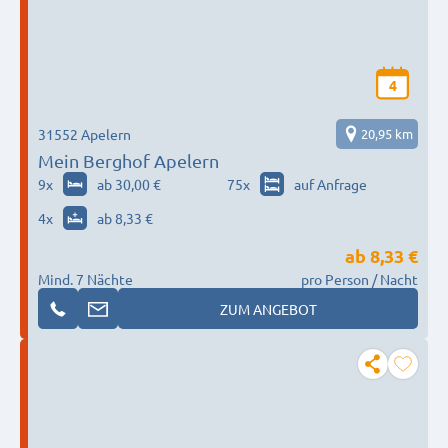
4
31552 Apelern
20,95 km
Mein Berghof Apelern
9
x
ab 30,00 €
75
x
auf Anfrage
4
x
ab 8,33 €
ab
8,33 €
Mind. 7 Nächte
pro Person / Nacht
ZUM ANGEBOT