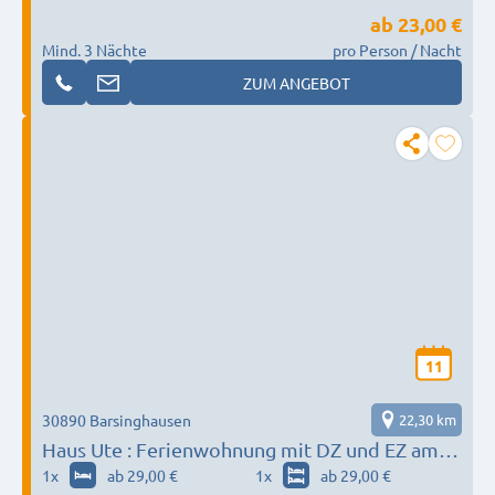
ab
23,00 €
Mind. 3 Nächte
pro Person / Nacht
ZUM ANGEBOT
11
30890 Barsinghausen
22,30 km
Haus Ute : Ferienwohnung mit DZ und EZ am
Wald / ute.kloth@t-online.de
1
x
ab 29,00 €
1
x
ab 29,00 €