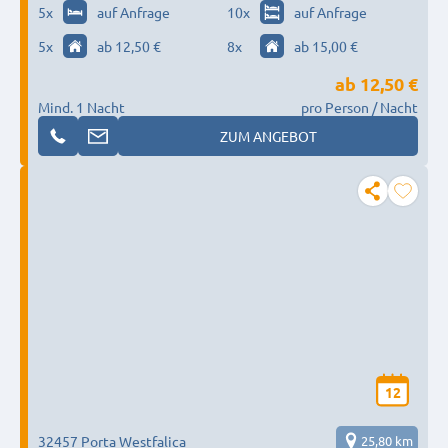
5
x
auf Anfrage
10
x
auf Anfrage
5
x
ab 12,50 €
8
x
ab 15,00 €
ab
12,50 €
Mind. 1 Nacht
pro Person / Nacht
ZUM ANGEBOT
12
32457 Porta Westfalica
25,80 km