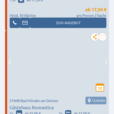
ab
17,50 €
Mind. 30 Nächte
pro Person / Nacht
ZUM ANGEBOT
12
31848 Bad Münder am Deister
13,44 km
Gästehaus Romantica
2
x
ab 25,00 €
2
x
ab 22,00 €