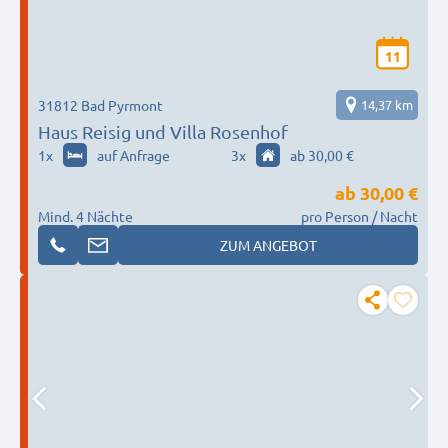
11
31812 Bad Pyrmont
14,37 km
Haus Reisig und Villa Rosenhof
1
x
auf Anfrage
3
x
ab 30,00 €
ab
30,00 €
Mind. 4 Nächte
pro Person / Nacht
ZUM ANGEBOT