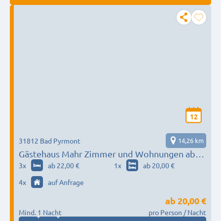
12
31812 Bad Pyrmont
14,26 km
Gästehaus Mahr Zimmer und Wohnungen ab
15,00€ p/P
3
x
ab 22,00 €
1
x
ab 20,00 €
4
x
auf Anfrage
ab
20,00 €
Mind. 1 Nacht
pro Person / Nacht