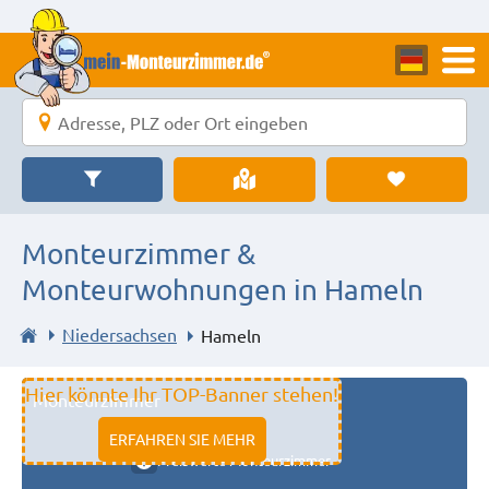
Monteurzimmer &
Monteurwohnungen in Hameln
Niedersachsen
Hameln
Hier könnte Ihr TOP-Banner stehen!
Monteurzimmer
11333 fulda
ERFAHREN SIE MEHR
Preiswerte Monteurzimmer