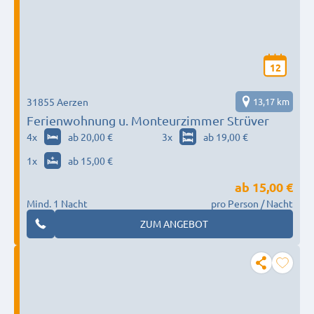
12
31855 Aerzen
13,17 km
Ferienwohnung u. Monteurzimmer Strüver
4
x
ab 20,00 €
3
x
ab 19,00 €
1
x
ab 15,00 €
ab
15,00 €
Mind. 1 Nacht
pro Person / Nacht
ZUM ANGEBOT