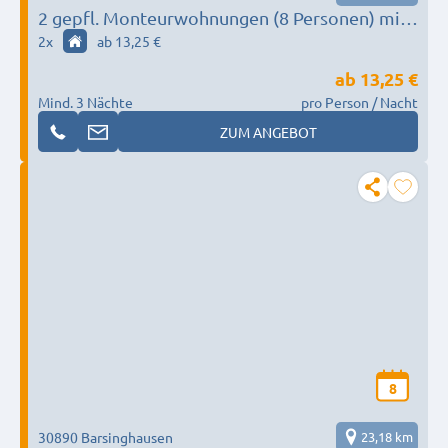
2 gepfl. Monteurwohnungen (8 Personen) mit
Loggia
2
x
ab 13,25 €
ab
13,25 €
Mind. 3 Nächte
pro Person / Nacht
ZUM ANGEBOT
8
30890 Barsinghausen
23,18 km