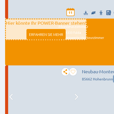
11
Hier könnte Ihr POWER-Banner stehen!
Monteurzimmer
11333 fulda
ERFAHREN SIE MEHR
Preiswerte Monteurzimmer
Neubau-Monteur
85662 Hohenbrunn