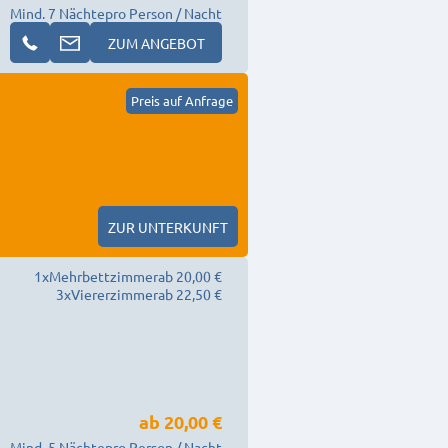
Mind. 7 Nächte
pro Person / Nacht
ZUM ANGEBOT
Preis auf Anfrage
ZUR UNTERKUNFT
1
x
Mehrbettzimmer
ab 20,00 €
3
x
Viererzimmer
ab 22,50 €
ab
20,00 €
Mind. 5 Nächte
pro Person / Nacht