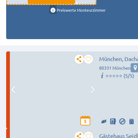
11333 fulda
Preiswerte Monteurzimmer
München, Dacha
80331 München
⭐️⭐️⭐️⭐️⭐️ (5/5)
5
Gästehaus Seid