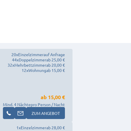
20
x
Einzelzimmer
auf Anfrage
44
x
Doppelzimmer
ab 25,00 €
32
x
Mehrbettzimmer
ab 20,00 €
12
x
Wohnung
ab 15,00 €
ab
15,00 €
Mind. 4 Nächte
pro Person / Nacht
ZUM ANGEBOT
1
x
Einzelzimmer
ab 28,00 €