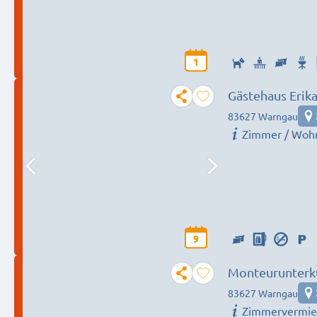
1
Gästehaus Erik
83627 Warngau
Zimmer / Woh
9
Monteurunterku
Warngau, Bruc
83627 Warngau
Zimmervermie