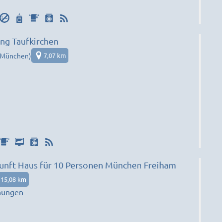
g Taufkirchen
(München)
7,07 km
nft Haus für 10 Personen München Freiham
15,08 km
nungen