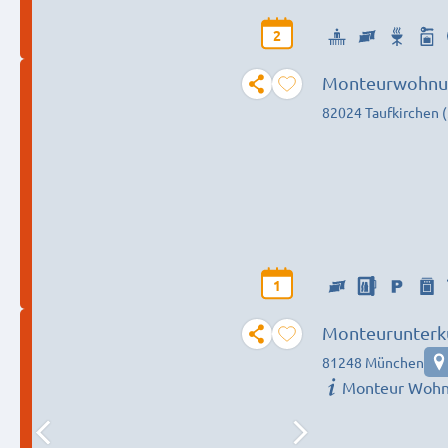
2
Monteurwohnun
82024 Taufkirchen 
1
Monteurunterku
81248 München
Monteur Woh