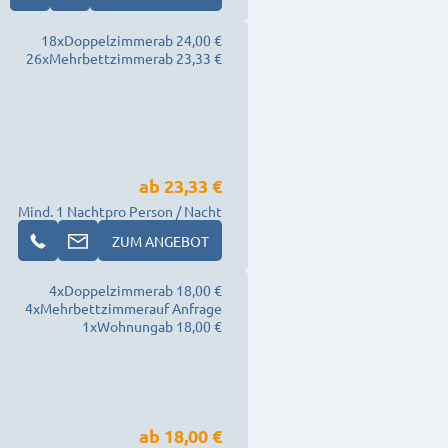
18
x
Doppelzimmer
ab 24,00 €
26
x
Mehrbettzimmer
ab 23,33 €
ab
23,33 €
Mind. 1 Nacht
pro Person / Nacht
ZUM ANGEBOT
4
x
Doppelzimmer
ab 18,00 €
4
x
Mehrbettzimmer
auf Anfrage
1
x
Wohnung
ab 18,00 €
ab
18,00 €