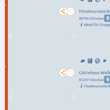
Monteurunterk
Bedürfnis
80796 München
Ideal für Grup
Gästehaus Wel
81247 München
Monteurunter