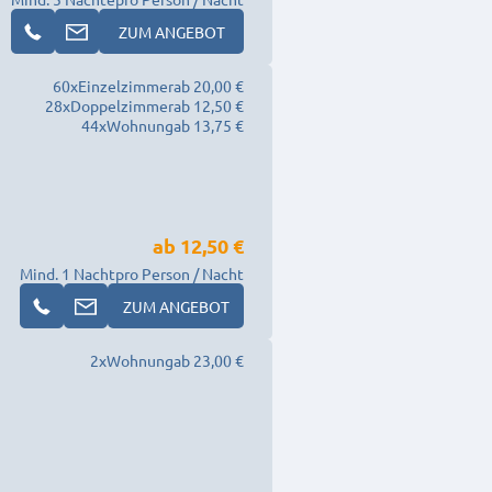
ZUM ANGEBOT
60
x
Einzelzimmer
ab 20,00 €
28
x
Doppelzimmer
ab 12,50 €
44
x
Wohnung
ab 13,75 €
ab
12,50 €
Mind. 1 Nacht
pro Person / Nacht
ZUM ANGEBOT
2
x
Wohnung
ab 23,00 €