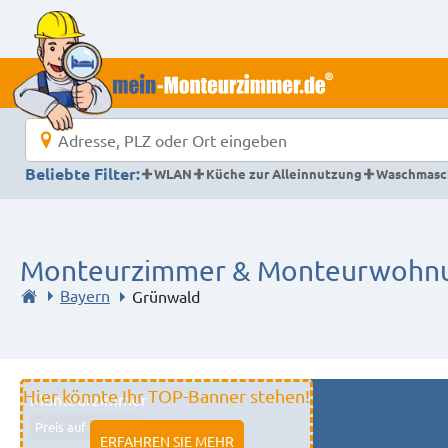
Beliebte Filter:
WLAN
Küche zur Alleinnutzung
Waschmasc
Monteurzimmer & Monteurwohnu
Bayern
Grünwald
Hier könnte Ihr TOP-Banner stehen!
Monteurzimmer
Preis auf Anfrage
ERFAHREN SIE MEHR