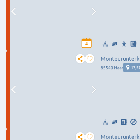
4
Monteurunterk
Bedürfnis
85540 Haar
17,5
Monteurunterk