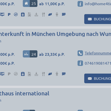
00€ p.P.
25
ab 11,00€ p.P.
info@home4ti
BUCHUNG
n
Telefonnumme
00€ p.P.
24
ab 23,33€ p.P.
00€ p.P.
07461908147
BUCHUNG
haus international
n