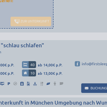
tehen!
ZUR UNTERKUNFT
 "schlau schlafen"
n
info@firstslee
00€ p.P.
40
ab 14,00€ p.P.
00€ p.P.
10
ab 13,00€ p.P.
BUCHUNG