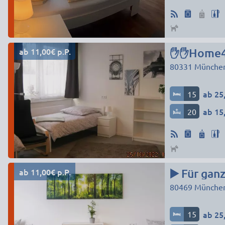
ab 11,00€ p.P.
✋✋Home4Ti
80331
Münche
15
ab 25,
20
ab 15,
ab 11,00€ p.P.
▶️ Für ga
80469
Münche
15
ab 25,