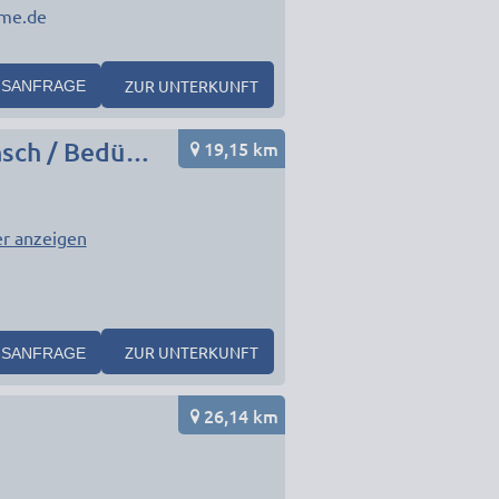
me.de
ZUR UNTERKUNFT
SANFRAGE
19,15 km
Monteurunterkunft in München Umgebung nach Wunsch / Bedürfnis
r anzeigen
1
ZUR UNTERKUNFT
SANFRAGE
26,14 km