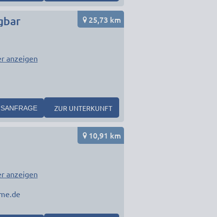
25,73 km
gbar
r anzeigen
ZUR UNTERKUNFT
SANFRAGE
10,91 km
r anzeigen
me.de