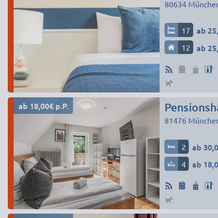
80634
Münche
17
ab 25,
12
ab 25,
ab 18,00€ p.P.
Pensionsh
81476
Münche
2
ab 30,0
4
ab 18,0