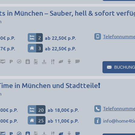
 in München – Sauber, hell & sofort verfü
n
Telefonnumme
0€ p.P.
2
ab 22,50€ p.P.
7€ p.P.
3
ab 22,50€ p.P.
BUCHUNG
me in München und Stadtteile❗
n
Telefonnumme
00€ p.P.
20
ab 18,00€ p.P.
00€ p.P.
25
ab 11,00€ p.P.
info@home4ti