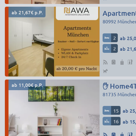
ab 21,67€ p.P.
Apartments
80992
Münche
2
ab 25,0
2
ab 21,6
ab 11,00€ p.P.
✋ Home4Ti
81735
Münche
15
ab 25,
16
ab 15,