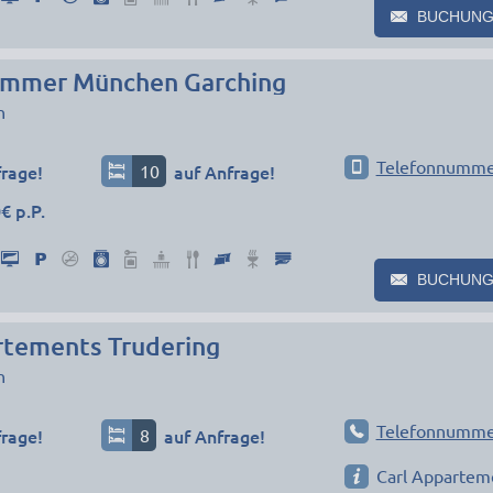
BUCHUNG
immer München Garching
n
Telefonnumme
frage!
10
auf Anfrage!
€ p.P.
BUCHUNG
rtements Trudering
n
Telefonnumme
frage!
8
auf Anfrage!
Carl Appartem