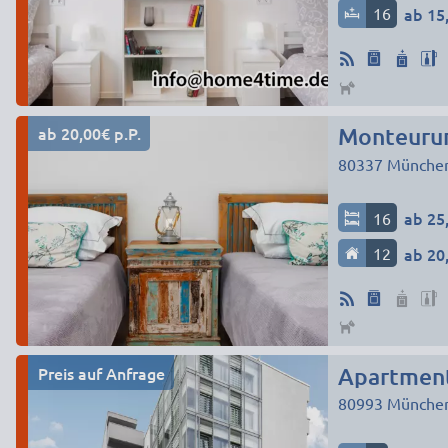
16
ab 15,
ab 20,00€ p.P.
80337
Münche
16
ab 25,
12
ab 20,
Preis auf Anfrage
Apartment
80993
Münche