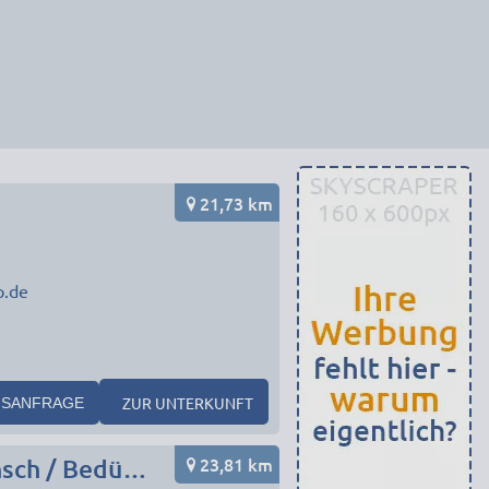
21,73 km
p.de
ZUR UNTERKUNFT
SANFRAGE
23,81 km
Monteurunterkunft in München Umgebung nach Wunsch / Bedürfnis