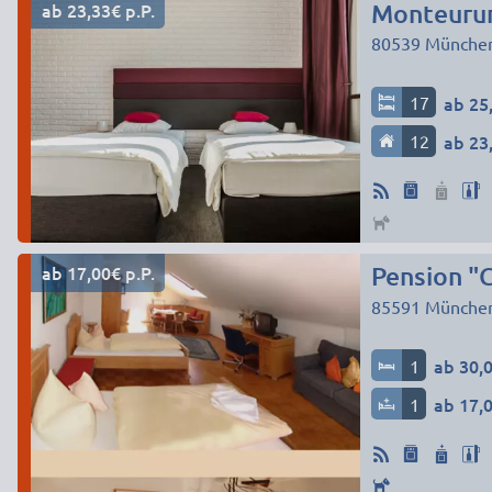
ab 23,33€ p.P.
80539
Münche
17
ab 25,
12
ab 23,
ab 17,00€ p.P.
Pension "
85591
Münche
1
ab 30,0
1
ab 17,0