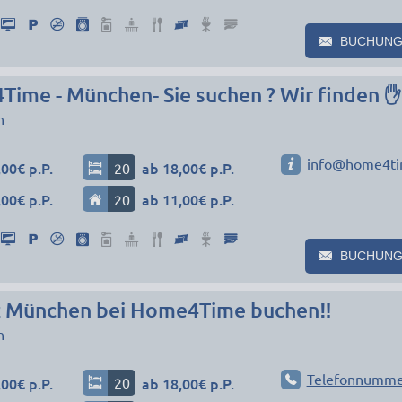
BUCHUNG
me - München- Sie suchen ? Wir finden ✋
n
info@home4ti
00€ p.P.
20
ab 18,00€ p.P.
00€ p.P.
20
ab 11,00€ p.P.
BUCHUNG
nz München bei Home4Time buchen‼️
n
Telefonnumme
00€ p.P.
20
ab 18,00€ p.P.