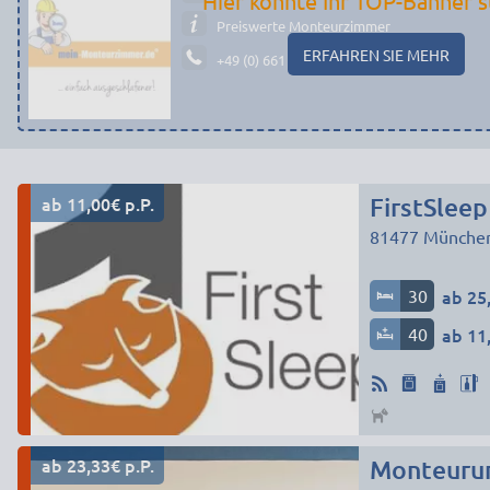
Hier könnte Ihr TOP-Banner s
Preiswerte Monteurzimmer
ERFAHREN SIE MEHR
+49 (0) 661 - 29 19 14 19
ab 11,00€ p.P.
FirstSleep
81477
Münche
30
ab 25,
40
ab 11,
ab 23,33€ p.P.