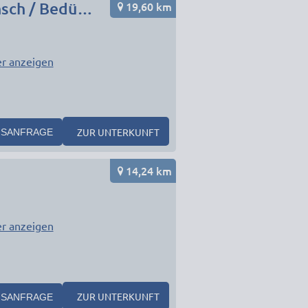
19,60 km
Monteurunterkunft in München Umgebung nach Wunsch / Bedürfnis
r anzeigen
1
ZUR UNTERKUNFT
SANFRAGE
14,24 km
r anzeigen
ZUR UNTERKUNFT
SANFRAGE