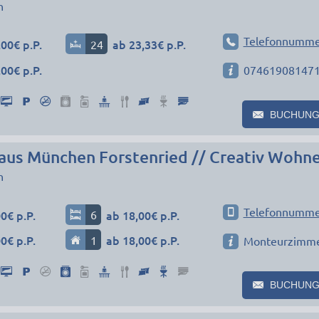
n
Telefonnumme
00€ p.P.
24
ab 23,33€ p.P.
00€ p.P.
07461908147
BUCHUNG
aus München Forstenried // Creativ Wohn
n
Telefonnumme
0€ p.P.
6
ab 18,00€ p.P.
0€ p.P.
1
ab 18,00€ p.P.
Monteurzimm
BUCHUNG