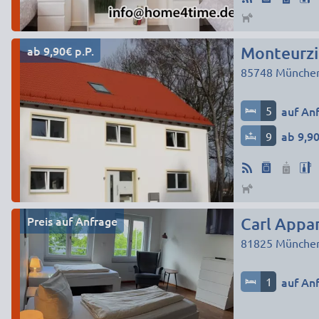
ab 9,90€ p.P.
Monteurz
85748
Münche
5
auf An
9
ab 9,90
Preis auf Anfrage
Carl Appa
81825
Münche
1
auf An