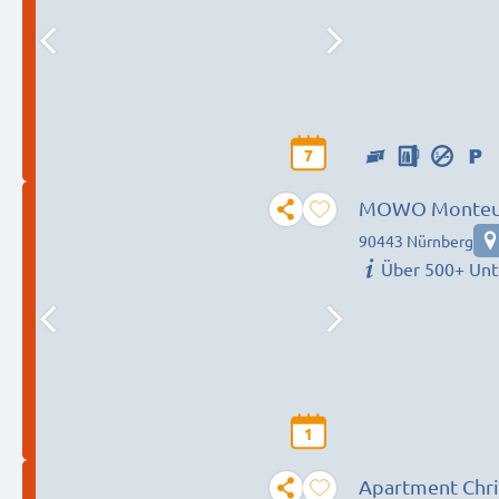
7
MOWO Monteur
Betten verfügb
90443 Nürnberg
Über 500+ Un
1
Apartment Chri