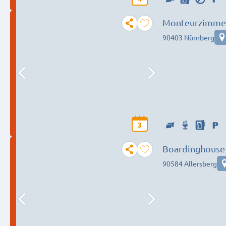
Monteurzimme
90403 Nürnberg
3
Boardinghouse
90584 Allersberg