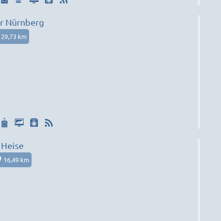
r Nürnberg
29,73 km
 Heise
16,49 km