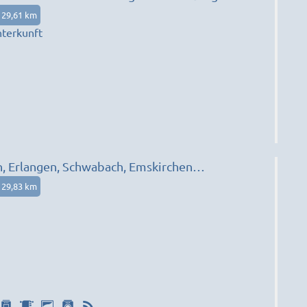
29,61 km
terkunft
h, Erlangen, Schwabach, Emskirchen…
29,83 km