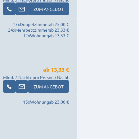
ZUM ANGEBOT
17
x
Doppelzimmer
ab 25,00 €
24
x
Mehrbettzimmer
ab 23,33 €
12
x
Wohnung
ab 13,33 €
ab
13,33 €
Mind. 7 Nächte
pro Person / Nacht
ZUM ANGEBOT
15
x
Wohnung
ab 23,00 €