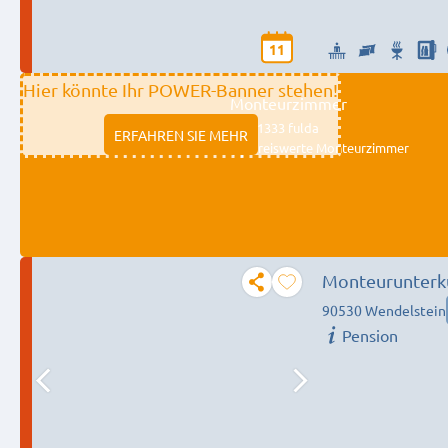
11
Hier könnte Ihr POWER-Banner stehen!
Monteurzimmer
11333 fulda
ERFAHREN SIE MEHR
Preiswerte Monteurzimmer
Monteurunterk
90530 Wendelstein
Pension