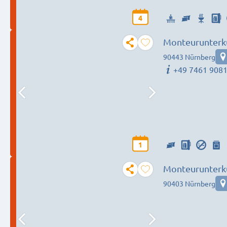
4
Monteurunterk
Bedürfnis
90443 Nürnberg
+49 7461 908
1
Monteurunterk
90403 Nürnberg