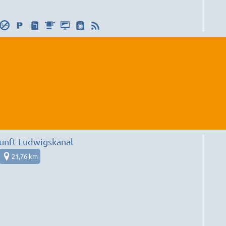
unft Ludwigskanal
21,76 km