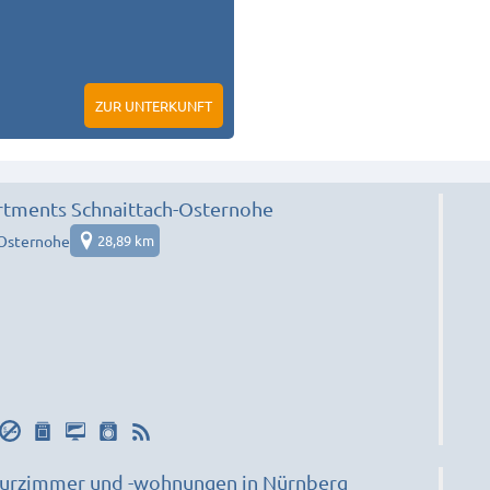
ZUR UNTERKUNFT
rtments Schnaittach-Osternohe
-Osternohe
28,89 km
urzimmer und -wohnungen in Nürnberg