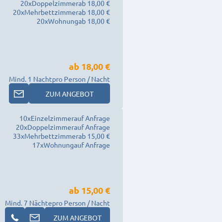
20
x
Doppelzimmer
ab 18,00 €
20
x
Mehrbettzimmer
ab 18,00 €
20
x
Wohnung
ab 18,00 €
ab
18,00 €
Mind. 1 Nacht
pro Person / Nacht
ZUM ANGEBOT
10
x
Einzelzimmer
auf Anfrage
20
x
Doppelzimmer
auf Anfrage
33
x
Mehrbettzimmer
ab 15,00 €
17
x
Wohnung
auf Anfrage
ab
15,00 €
Mind. 7 Nächte
pro Person / Nacht
ZUM ANGEBOT