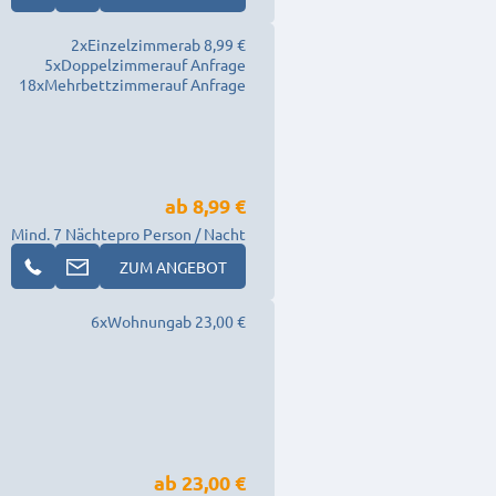
2
x
Einzelzimmer
ab 8,99 €
5
x
Doppelzimmer
auf Anfrage
18
x
Mehrbettzimmer
auf Anfrage
ab
8,99 €
Mind. 7 Nächte
pro Person / Nacht
ZUM ANGEBOT
6
x
Wohnung
ab 23,00 €
ab
23,00 €