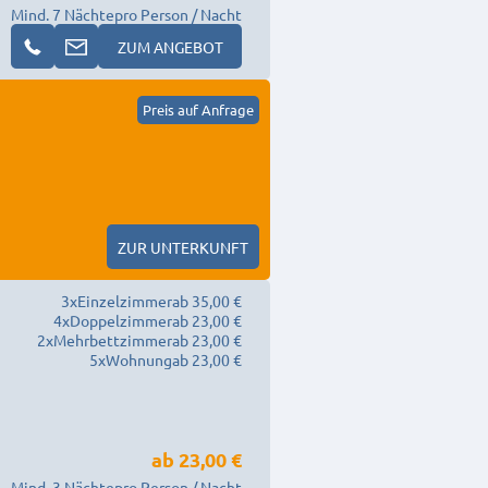
Mind. 7 Nächte
pro Person / Nacht
ZUM ANGEBOT
Preis auf Anfrage
ZUR UNTERKUNFT
3
x
Einzelzimmer
ab 35,00 €
4
x
Doppelzimmer
ab 23,00 €
2
x
Mehrbettzimmer
ab 23,00 €
5
x
Wohnung
ab 23,00 €
ab
23,00 €
Mind. 3 Nächte
pro Person / Nacht