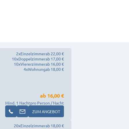
2
x
Einzelzimmer
ab 22,00 €
10
x
Doppelzimmer
ab 17,00 €
10
x
Viererzimmer
ab 16,00 €
4
x
Wohnung
ab 18,00 €
ab
16,00 €
Mind. 1 Nacht
pro Person / Nacht
ZUM ANGEBOT
20
x
Einzelzimmer
ab 18,00 €