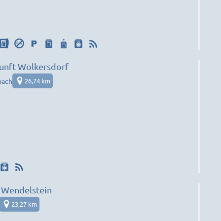
unft Wolkersdorf
bach
26,74 km
 Wendelstein
23,27 km