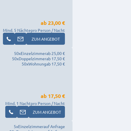
ab
23,00 €
Mind. 5 Nächte
pro Person / Nacht
ZUM ANGEBOT
50
x
Einzelzimmer
ab 25,00 €
50
x
Doppelzimmer
ab 17,50 €
50
x
Wohnung
ab 17,50 €
ab
17,50 €
Mind. 1 Nacht
pro Person / Nacht
ZUM ANGEBOT
5
x
Einzelzimmer
auf Anfrage