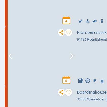
4
Monteurunterk
91126 Rednitzhem
5
Boardinghouse
90530 Wendelstein