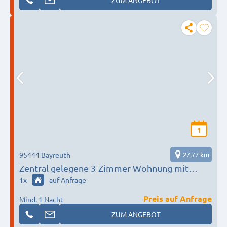
1
95444 Bayreuth
27,77 km
Zentral gelegene 3-Zimmer-Wohnung mit
Balkon und Tiefgaragenstellplatz in Bayreuth
1
x
auf Anfrage
Preis auf Anfrage
Mind. 1 Nacht
ZUM ANGEBOT