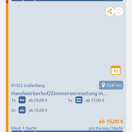
12
91322 Gräfenberg
25,87 km
Handwerkerhof/Zimmervermietung in
Gräfenberg-Höfles
1
x
ab 29,00 €
5
x
ab 17,00 €
2
x
ab 15,00 €
ab
15,00 €
Mind. 1 Nacht
pro Person / Nacht