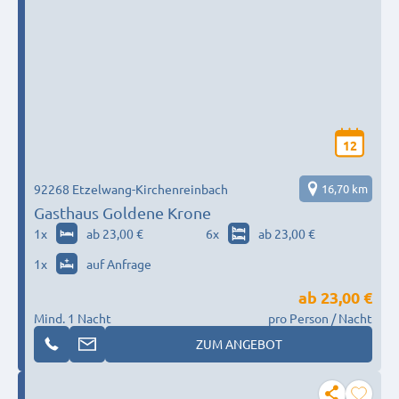
12
92268 Etzelwang-Kirchenreinbach
16,70 km
Gasthaus Goldene Krone
1
x
ab 23,00 €
6
x
ab 23,00 €
1
x
auf Anfrage
ab
23,00 €
Mind. 1 Nacht
pro Person / Nacht
ZUM ANGEBOT