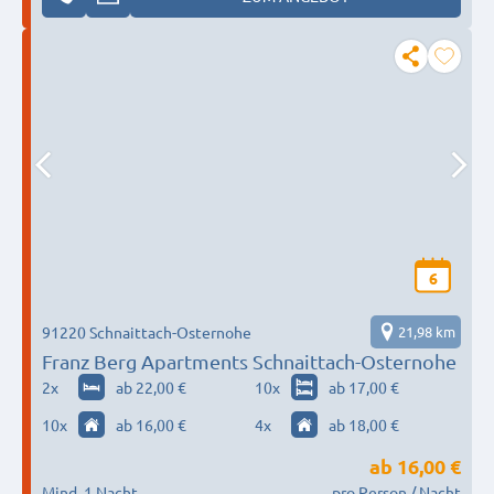
6
91220 Schnaittach-Osternohe
21,98 km
Franz Berg Apartments Schnaittach-Osternohe
2
x
ab 22,00 €
10
x
ab 17,00 €
10
x
ab 16,00 €
4
x
ab 18,00 €
ab
16,00 €
Mind. 1 Nacht
pro Person / Nacht