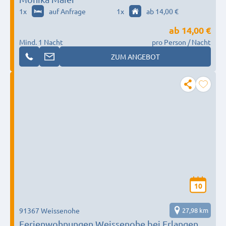
1
x
auf Anfrage
1
x
ab 14,00 €
ab
14,00 €
Mind. 1 Nacht
pro Person / Nacht
ZUM ANGEBOT
10
91367 Weissenohe
27,98 km
Ferienwohnungen Weissenohe bei Erlangen