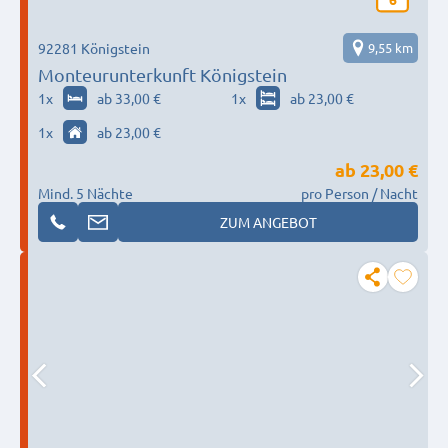
92281 Königstein
9,55 km
Monteurunterkunft Königstein
1
x
ab 33,00 €
1
x
ab 23,00 €
1
x
ab 23,00 €
ab
23,00 €
Mind. 5 Nächte
pro Person / Nacht
ZUM ANGEBOT