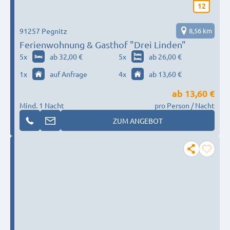
12
91257 Pegnitz
8,56 km
Ferienwohnung & Gasthof "Drei Linden"
5
x
ab 32,00 €
5
x
ab 26,00 €
1
x
auf Anfrage
4
x
ab 13,60 €
ab
13,60 €
Mind. 1 Nacht
pro Person / Nacht
ZUM ANGEBOT