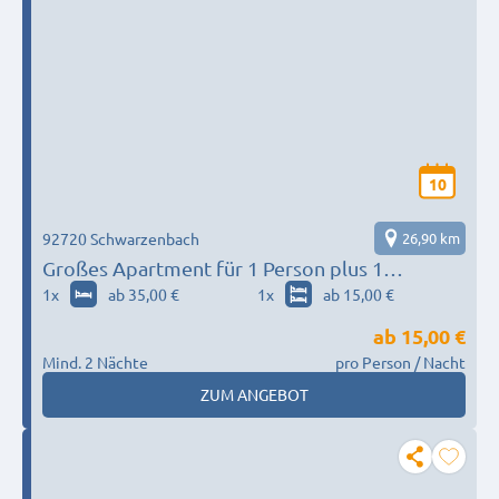
10
92720 Schwarzenbach
26,90 km
Großes Apartment für 1 Person plus 1
Doppelzimmer - für bis zu 3 Personen gegen
1
x
ab 35,00 €
1
x
ab 15,00 €
Aufpreis
ab
15,00 €
Mind. 2 Nächte
pro Person / Nacht
ZUM ANGEBOT