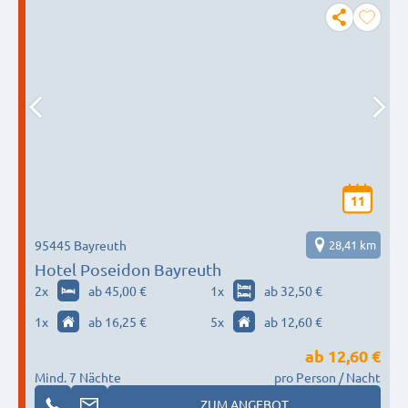
11
95445 Bayreuth
28,41 km
Hotel Poseidon Bayreuth
2
x
ab 45,00 €
1
x
ab 32,50 €
1
x
ab 16,25 €
5
x
ab 12,60 €
ab
12,60 €
Mind. 7 Nächte
pro Person / Nacht
ZUM ANGEBOT