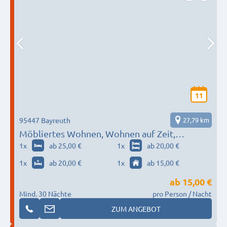
11
95447 Bayreuth
27,79 km
Möbliertes Wohnen, Wohnen auf Zeit,
Monteurwohnung
1
x
ab 25,00 €
1
x
ab 20,00 €
1
x
ab 20,00 €
1
x
ab 15,00 €
ab
15,00 €
Mind. 30 Nächte
pro Person / Nacht
ZUM ANGEBOT