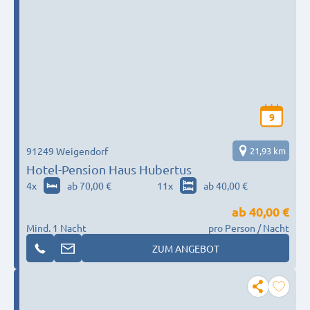
9
91249 Weigendorf
21,93 km
Hotel-Pension Haus Hubertus
4
x
ab 70,00 €
11
x
ab 40,00 €
ab
40,00 €
Mind. 1 Nacht
pro Person / Nacht
ZUM ANGEBOT