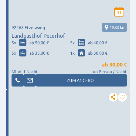
11
92268 Etzelwang
19,33 km
Landgasthof Peterhof
5
x
ab 50,00 €
5
x
ab 40,00 €
5
x
ab 35,00 €
1
x
ab 30,00 €
ab
30,00 €
Mind. 1 Nacht
pro Person / Nacht
ZUM ANGEBOT