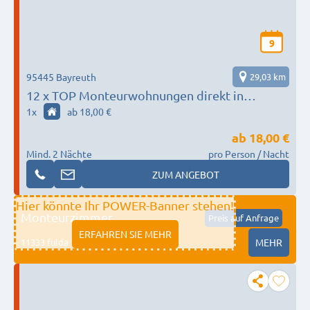
9
95445 Bayreuth
29,03 km
12 x TOP Monteurwohnungen direkt in
BAYREUTH und Umgebung
1
x
ab 18,00 €
ab
18,00 €
Mind. 2 Nächte
pro Person / Nacht
ZUM ANGEBOT
Hier könnte Ihr POWER-Banner stehen!
Monteurzimmer
Preis auf Anfrage
ERFAHREN SIE MEHR
11333 fulda
MEHR