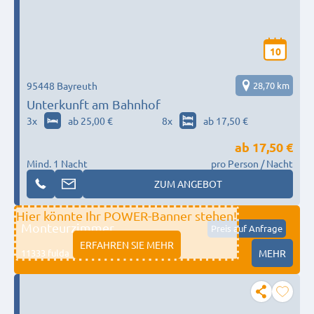
10
95448 Bayreuth
28,70 km
Unterkunft am Bahnhof
3
x
ab 25,00 €
8
x
ab 17,50 €
ab
17,50 €
Mind. 1 Nacht
pro Person / Nacht
ZUM ANGEBOT
Hier könnte Ihr POWER-Banner stehen!
Monteurzimmer
Preis auf Anfrage
ERFAHREN SIE MEHR
11333 fulda
MEHR