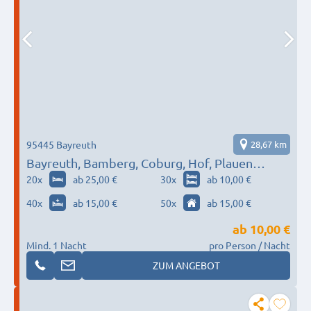
95445 Bayreuth
28,67 km
Bayreuth, Bamberg, Coburg, Hof, Plauen…
20
x
ab 25,00 €
30
x
ab 10,00 €
40
x
ab 15,00 €
50
x
ab 15,00 €
ab
10,00 €
Mind. 1 Nacht
pro Person / Nacht
ZUM ANGEBOT