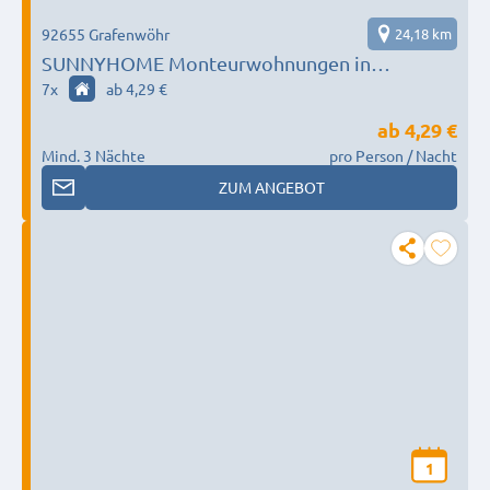
92655 Grafenwöhr
24,18 km
SUNNYHOME Monteurwohnungen in
Grafenwöhr
7
x
ab 4,29 €
ab
4,29 €
Mind. 3 Nächte
pro Person / Nacht
ZUM ANGEBOT
1