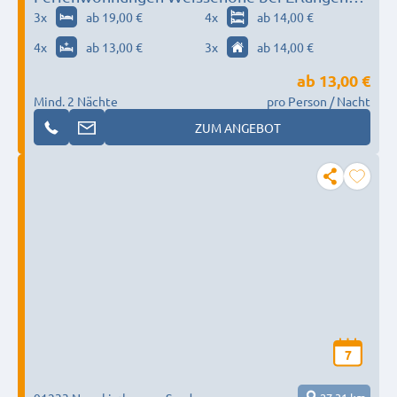
Nürnberg Forchheim - Familie Winkler
3
x
ab 19,00 €
4
x
ab 14,00 €
4
x
ab 13,00 €
3
x
ab 14,00 €
ab
13,00 €
Mind. 2 Nächte
pro Person / Nacht
ZUM ANGEBOT
7