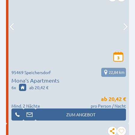
3
95469 Speichersdorf
22,84 km
Mona‘s Apartments
6
x
ab 20,42 €
ab
20,42 €
Mind. 2 Nächte
pro Person / Nacht
ZUM ANGEBOT