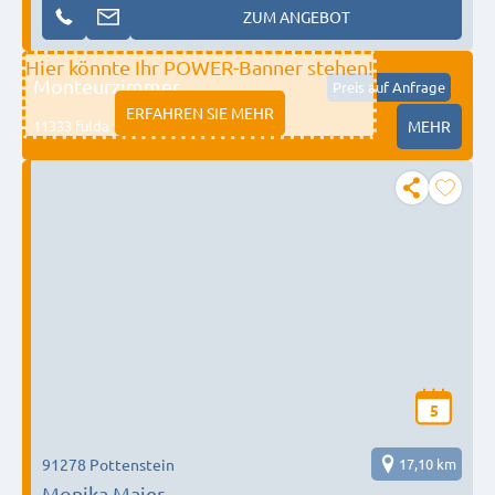
ZUM ANGEBOT
Hier könnte Ihr POWER-Banner stehen!
Monteurzimmer
Preis auf Anfrage
ERFAHREN SIE MEHR
11333 fulda
MEHR
5
91278 Pottenstein
17,10 km
Monika Maier