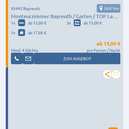
95445 Bayreuth
29,67 km
Monteurzimmer Bayreuth / Garten / TOP Lage
/ Parkplätze
1
x
ab 15,00 €
3
x
ab 15,00 €
1
x
ab 17,86 €
ab
15,00 €
Mind. 4 Nächte
pro Person / Nacht
ZUM ANGEBOT