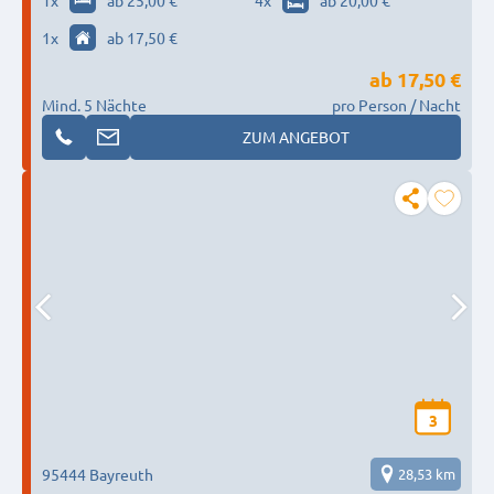
1
x
ab 25,00 €
4
x
ab 20,00 €
1
x
ab 17,50 €
ab
17,50 €
Mind. 5 Nächte
pro Person / Nacht
ZUM ANGEBOT
3
95444 Bayreuth
28,53 km