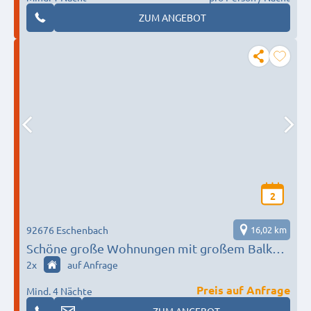
ZUM ANGEBOT
2
92676 Eschenbach
16,02 km
Schöne große Wohnungen mit großem Balkon,
komplett möbliert, bis zu 10 Personen
2
x
auf Anfrage
Preis auf Anfrage
Mind. 4 Nächte
ZUM ANGEBOT