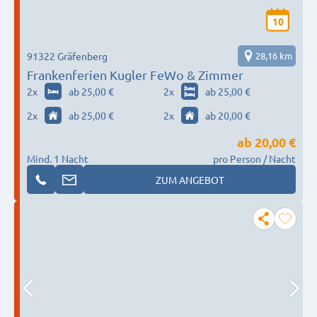
10
91322 Gräfenberg
28,16 km
Frankenferien Kugler FeWo & Zimmer
2
x
ab 25,00 €
2
x
ab 25,00 €
2
x
ab 25,00 €
2
x
ab 20,00 €
ab
20,00 €
Mind. 1 Nacht
pro Person / Nacht
ZUM ANGEBOT