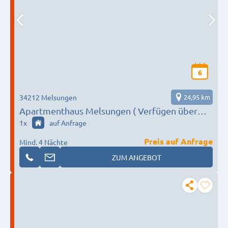
6
34212 Melsungen
24,95 km
Apartmenthaus Melsungen ( Verfügen über
mehrere Apartments u. Unterkünft für
1
x
auf Anfrage
Gruppen 1-2-4-6-8-12 oder 20 Personen
Preis auf Anfrage
Mind. 4 Nächte
ZUM ANGEBOT