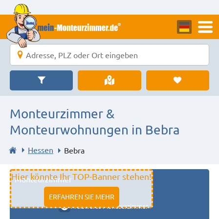
Monteurzimmer &
Monteurwohnungen in Bebra
Hessen
Bebra
Hier könnte Ihr TOP-Banner stehen!
Monteurzimmer
11333 fulda
ERFAHREN SIE MEHR
Preiswerte Monteurzimmer