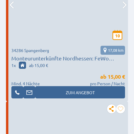
10
34286 Spangenberg
17,08 km
Monteurunterkünfte Nordhessen: FeWo
Sennhenn
1
x
ab 15,00 €
ab
15,00 €
Mind. 4 Nächte
pro Person / Nacht
ZUM ANGEBOT