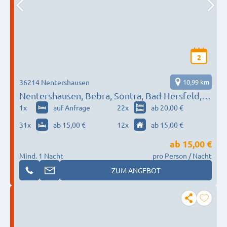
2
36214 Nentershausen
10,99 km
Nentershausen, Bebra, Sontra, Bad Hersfeld,
Eisenach..
1
x
auf Anfrage
22
x
ab 20,00 €
31
x
ab 15,00 €
12
x
ab 15,00 €
ab
15,00 €
Mind. 1 Nacht
pro Person / Nacht
ZUM ANGEBOT