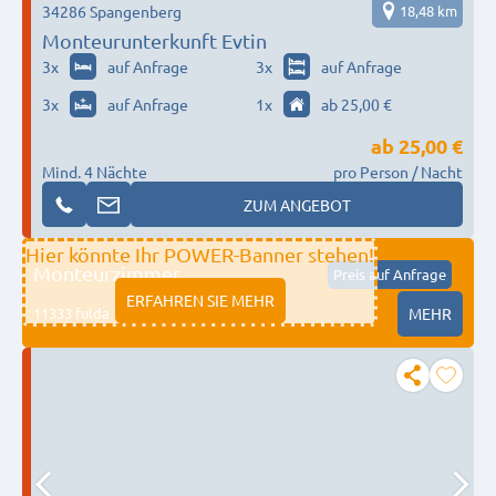
34286 Spangenberg
18,48 km
Monteurunterkunft Evtin
3
x
auf Anfrage
3
x
auf Anfrage
3
x
auf Anfrage
1
x
ab 25,00 €
ab
25,00 €
Mind. 4 Nächte
pro Person / Nacht
ZUM ANGEBOT
Hier könnte Ihr POWER-Banner stehen!
Monteurzimmer
Preis auf Anfrage
ERFAHREN SIE MEHR
11333 fulda
MEHR