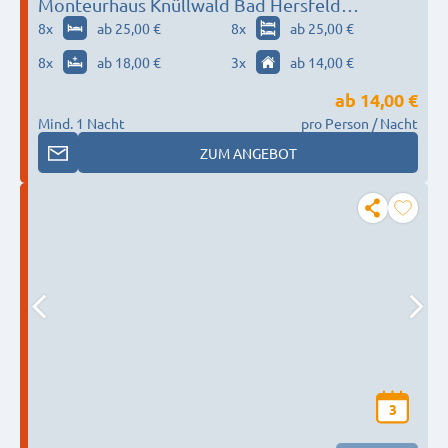
Monteurhaus Knüllwald Bad Hersfeld
Morschen Neuenstein Remsfeld
8
x
ab 25,00 €
8
x
ab 25,00 €
8
x
ab 18,00 €
3
x
ab 14,00 €
ab
14,00 €
Mind. 1 Nacht
pro Person / Nacht
ZUM ANGEBOT
3