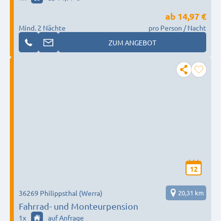
ab
14,97 €
Mind. 2 Nächte
pro Person / Nacht
ZUM ANGEBOT
12
36269 Philippsthal (Werra)
20,31 km
Fahrrad- und Monteurpension
1
x
auf Anfrage