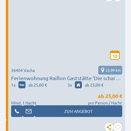
12
36404 Vacha
22,99 km
Ferienwohnung Raillon Gaststätte 'Die scharfe
Ecke' 25 Euro pro Person
1
x
ab 25,00 €
3
x
ab 25,00 €
ab
25,00 €
Mind. 1 Nacht
pro Person / Nacht
ZUM ANGEBOT