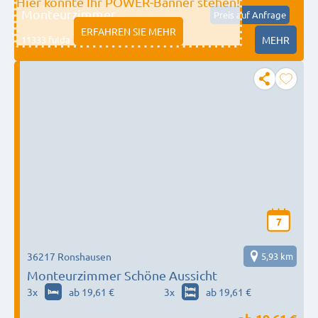
Hier könnte Ihr POWER-Banner stehen!
Monteurzimmer
Preis auf Anfrage
ERFAHREN SIE MEHR
11333 fulda
MEHR
7
36217 Ronshausen
5,93 km
Monteurzimmer Schöne Aussicht
3
x
ab 19,61 €
3
x
ab 19,61 €