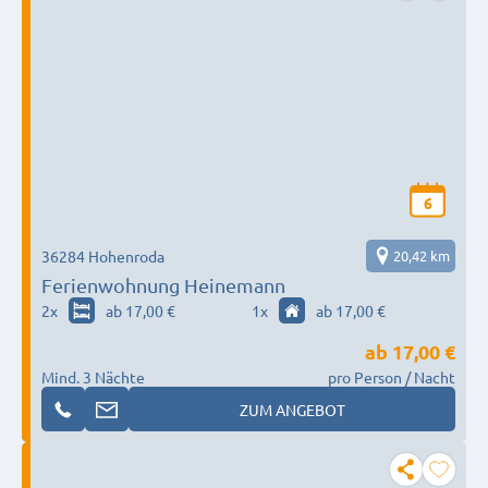
6
36284 Hohenroda
20,42 km
Ferienwohnung Heinemann
2
x
ab 17,00 €
1
x
ab 17,00 €
ab
17,00 €
Mind. 3 Nächte
pro Person / Nacht
ZUM ANGEBOT