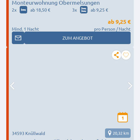
Monteurwohnung Obermelsungen
2
x
ab 18,50 €
3
x
ab 9,25 €
ab
9,25 €
Mind. 1 Nacht
pro Person / Nacht
ZUM ANGEBOT
1
34593 Knüllwald
20,32 km