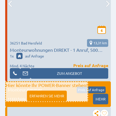
6
36251 Bad Hersfeld
13,31 km
Monteurwohnungen DIREKT - 1 Anruf, 500
Betten in der Region erreichen!
1
x
auf Anfrage
Preis auf Anfrage
Mind. 4 Nächte
ZUM ANGEBOT
Hier könnte Ihr POWER-Banner stehen!
Monteurzimmer
Preis auf Anfrage
ERFAHREN SIE MEHR
11333 fulda
MEHR