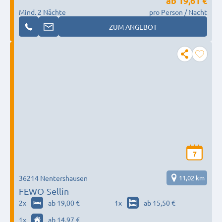
ab
19,61 €
Mind. 2 Nächte
pro Person / Nacht
ZUM ANGEBOT
7
36214 Nentershausen
11,02 km
FEWO-Sellin
2
x
ab 19,00 €
1
x
ab 15,50 €
1
x
ab 14,97 €