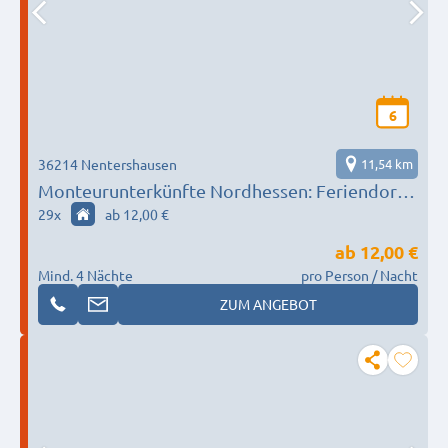
6
36214 Nentershausen
11,54 km
Monteurunterkünfte Nordhessen: Feriendorf
"Zum Burgensteig"
29
x
ab 12,00 €
ab
12,00 €
Mind. 4 Nächte
pro Person / Nacht
ZUM ANGEBOT