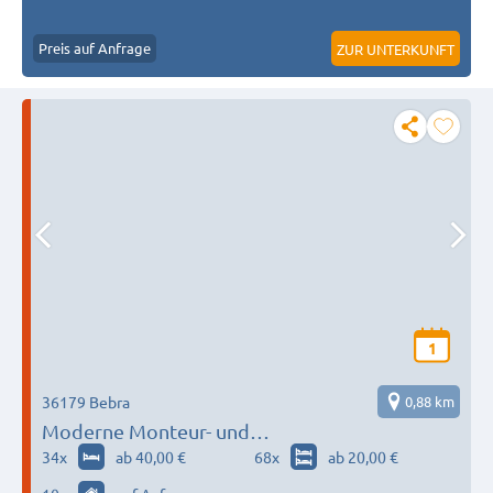
Preis auf Anfrage
ZUR UNTERKUNFT
1
36179 Bebra
0,88 km
Moderne Monteur- und
Handwerkerwohnungen
34
x
ab 40,00 €
68
x
ab 20,00 €