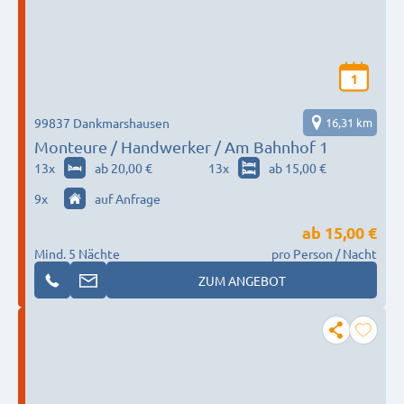
1
99837 Dankmarshausen
16,31 km
Monteure / Handwerker / Am Bahnhof 1
13
x
ab 20,00 €
13
x
ab 15,00 €
9
x
auf Anfrage
ab
15,00 €
Mind. 5 Nächte
pro Person / Nacht
ZUM ANGEBOT