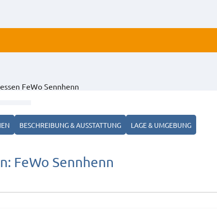
ALLE
hessen FeWo Sennhenn
ANZ
NEN
BESCHREIBUNG & AUSSTATTUNG
LAGE & UMGEBUNG
en: FeWo Sennhenn