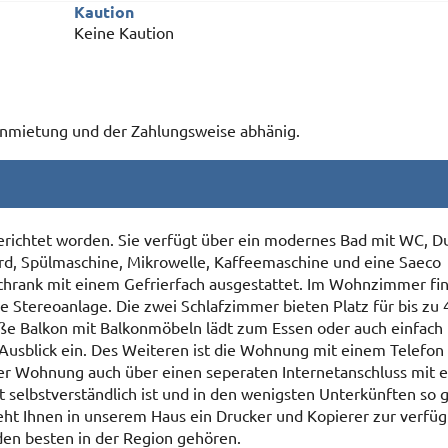
Kaution
Keine Kaution
 Anmietung und der Zahlungsweise abhänig.
gerichtet worden. Sie verfügt über ein modernes Bad mit WC, 
erd, Spülmaschine, Mikrowelle, Kaffeemaschine und eine Saeco
chrank mit einem Gefrierfach ausgestattet. Im Wohnzimmer fi
e Stereoanlage. Die zwei Schlafzimmer bieten Platz für bis zu 
ße Balkon mit Balkonmöbeln lädt zum Essen oder auch einfach
 Ausblick ein. Des Weiteren ist die Wohnung mit einem Telefon
ser Wohnung auch über einen seperaten Internetanschluss mit e
t selbstverständlich ist und in den wenigsten Unterkünften so 
eht Ihnen in unserem Haus ein Drucker und Kopierer zur verfüg
den besten in der Region gehören.