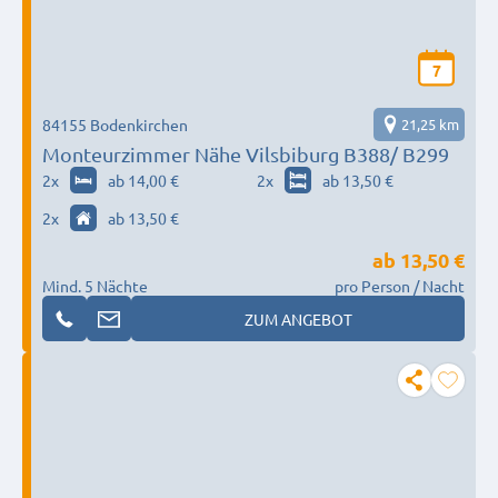
7
84155 Bodenkirchen
21,25 km
Monteurzimmer Nähe Vilsbiburg B388/ B299
2
x
ab 14,00 €
2
x
ab 13,50 €
2
x
ab 13,50 €
ab
13,50 €
Mind. 5 Nächte
pro Person / Nacht
ZUM ANGEBOT