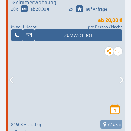
3-Zimmerwohnung
20
x
ab 20,00 €
2
x
auf Anfrage
ab
20,00 €
Mind. 1 Nacht
pro Person / Nacht
ZUM ANGEBOT
1
84503 Altötting
7,42 km