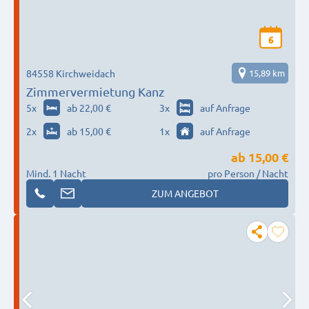
6
84558 Kirchweidach
15,89 km
Zimmervermietung Kanz
5
x
ab 22,00 €
3
x
auf Anfrage
2
x
ab 15,00 €
1
x
auf Anfrage
ab
15,00 €
Mind. 1 Nacht
pro Person / Nacht
ZUM ANGEBOT