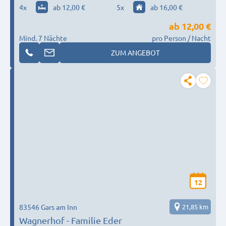
4
x
ab 12,00 €
5
x
ab 16,00 €
ab
12,00 €
Mind. 7 Nächte
pro Person / Nacht
ZUM ANGEBOT
12
83546 Gars am Inn
21,85 km
Wagnerhof - Familie Eder