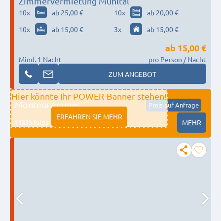
Zimmervermietung Mühltal
10
x
ab 25,00 €
10
x
ab 20,00 €
10
x
ab 15,00 €
3
x
ab 15,00 €
ab
15,00 €
Mind. 1 Nacht
pro Person / Nacht
ZUM ANGEBOT
Hier könnte Ihr POWER-Banner stehen!
Monteurzimmer
Preis auf Anfrage
ERFAHREN SIE MEHR
11333 fulda
MEHR