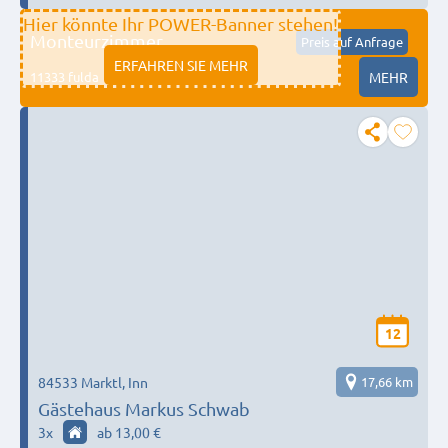
Hier könnte Ihr POWER-Banner stehen!
Monteurzimmer
Preis auf Anfrage
ERFAHREN SIE MEHR
11333 fulda
MEHR
12
84533 Marktl, Inn
17,66 km
Gästehaus Markus Schwab
3
x
ab 13,00 €