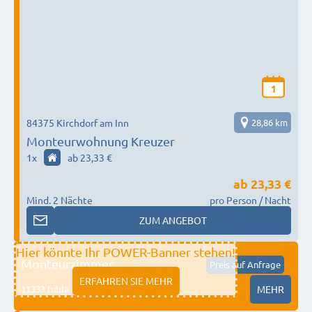
1
84375 Kirchdorf am Inn
28,86 km
Monteurwohnung Kreuzer
1
x
ab 23,33 €
ab
23,33 €
Mind. 2 Nächte
pro Person / Nacht
ZUM ANGEBOT
Hier könnte Ihr POWER-Banner stehen!
Monteurzimmer
Preis auf Anfrage
ERFAHREN SIE MEHR
11333 fulda
MEHR