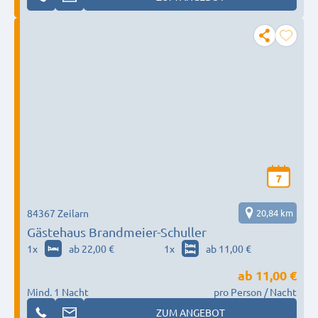
7
84367 Zeilarn
20,84 km
Gästehaus Brandmeier-Schuller
1
x
ab 22,00 €
1
x
ab 11,00 €
ab
11,00 €
Mind. 1 Nacht
pro Person / Nacht
ZUM ANGEBOT