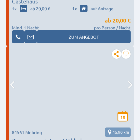
Gästehaus
1
x
ab 20,00 €
1
x
auf Anfrage
ab
20,00 €
Mind. 1 Nacht
pro Person / Nacht
ZUM ANGEBOT
10
84561 Mehring
15,90 km