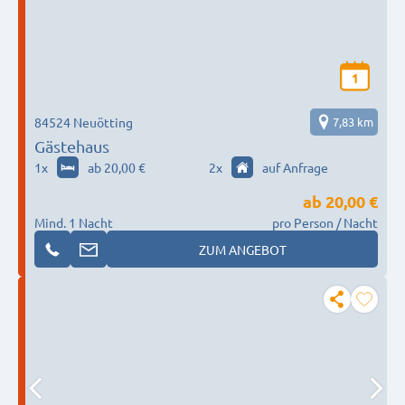
1
84524 Neuötting
7,83 km
Gästehaus
1
x
ab 20,00 €
2
x
auf Anfrage
ab
20,00 €
Mind. 1 Nacht
pro Person / Nacht
ZUM ANGEBOT