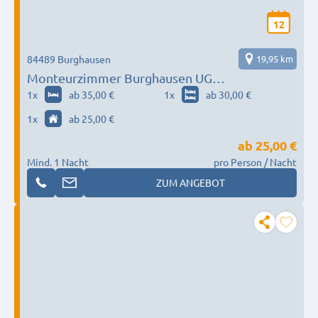
12
84489 Burghausen
19,95 km
Monteurzimmer Burghausen UG
(haftungsbeschränkt)
1
x
ab 35,00 €
1
x
ab 30,00 €
1
x
ab 25,00 €
ab
25,00 €
Mind. 1 Nacht
pro Person / Nacht
ZUM ANGEBOT