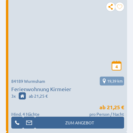
4
84189 Wurmsham
19,39 km
Ferienwohnung Kirmeier
3
x
ab 21,25 €
ab
21,25 €
Mind. 4 Nächte
pro Person / Nacht
ZUM ANGEBOT