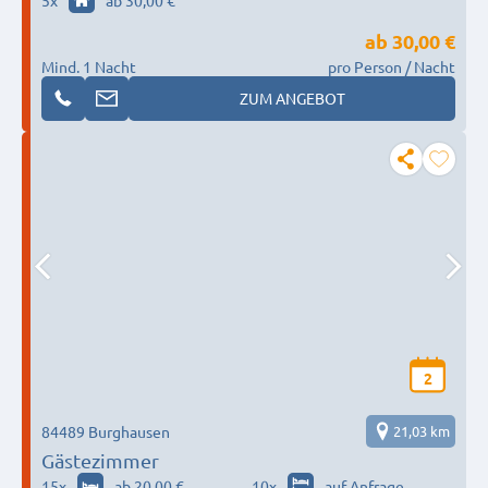
5
x
ab 30,00 €
ab
30,00 €
Mind. 1 Nacht
pro Person / Nacht
ZUM ANGEBOT
2
84489 Burghausen
21,03 km
Gästezimmer
15
x
ab 20,00 €
10
x
auf Anfrage