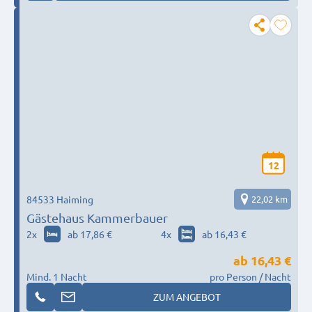
12
84533 Haiming
22,02 km
Gästehaus Kammerbauer
2
x
ab 17,86 €
4
x
ab 16,43 €
ab
16,43 €
Mind. 1 Nacht
pro Person / Nacht
ZUM ANGEBOT