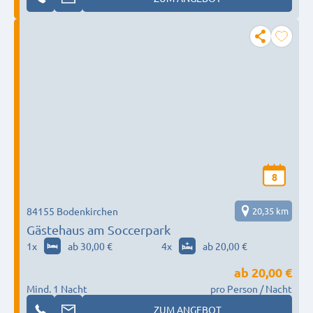
8
84155 Bodenkirchen
20,35 km
Gästehaus am Soccerpark
1
x
ab 30,00 €
4
x
ab 20,00 €
ab
20,00 €
Mind. 1 Nacht
pro Person / Nacht
ZUM ANGEBOT