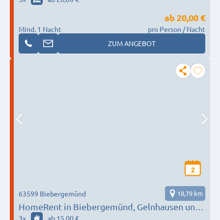
ab
20,00 €
Mind. 1 Nacht
pro Person / Nacht
ZUM ANGEBOT
2
63599 Biebergemünd
18,79 km
HomeRent in Biebergemünd, Gelnhausen und
Umgebung
3
x
ab 15,00 €