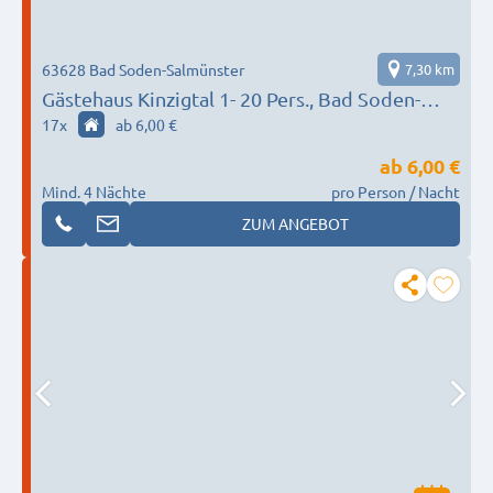
63628 Bad Soden-Salmünster
7,30 km
Gästehaus Kinzigtal 1- 20 Pers., Bad Soden-
Salmünster / Wächtersbach / Biebergemünd
17
x
ab 6,00 €
ab
6,00 €
Mind. 4 Nächte
pro Person / Nacht
ZUM ANGEBOT