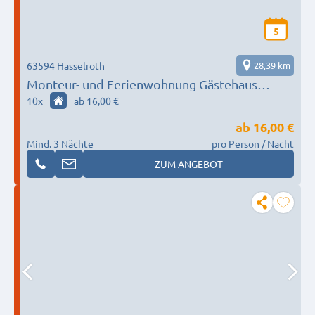
5
63594 Hasselroth
28,39 km
Monteur- und Ferienwohnung Gästehaus
Kinzigtal
10
x
ab 16,00 €
ab
16,00 €
Mind. 3 Nächte
pro Person / Nacht
ZUM ANGEBOT