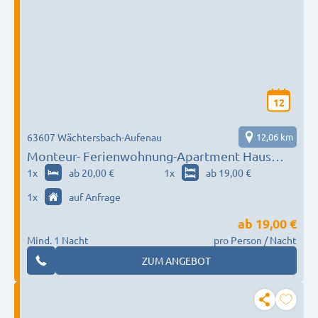
12
63607 Wächtersbach-Aufenau
12,06 km
Monteur- Ferienwohnung-Apartment Haus
Thomas
1
x
ab 20,00 €
1
x
ab 19,00 €
1
x
auf Anfrage
ab
19,00 €
Mind. 1 Nacht
pro Person / Nacht
ZUM ANGEBOT