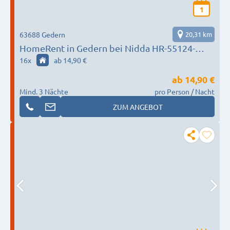
1
63688 Gedern
20,31 km
HomeRent in Gedern bei Nidda HR-55124-
gedern
16
x
ab 14,90 €
ab
14,90 €
Mind. 3 Nächte
pro Person / Nacht
ZUM ANGEBOT