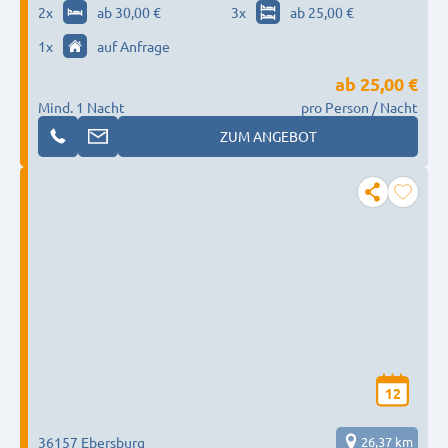
gelegen
2
x
ab 30,00 €
3
x
ab 25,00 €
1
x
auf Anfrage
ab
25,00 €
Mind. 1 Nacht
pro Person / Nacht
ZUM ANGEBOT
12
36157 Ebersburg
26,37 km