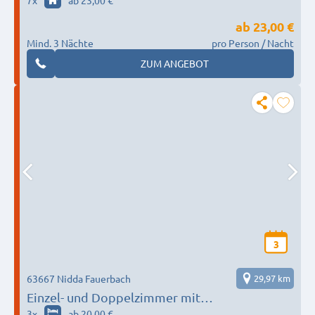
7
x
ab 23,00 €
ab
23,00 €
Mind. 3 Nächte
pro Person / Nacht
ZUM ANGEBOT
3
63667 Nidda Fauerbach
29,97 km
Einzel- und Doppelzimmer mit
Grillmöglichkeit in Nidda
3
x
ab 20,00 €