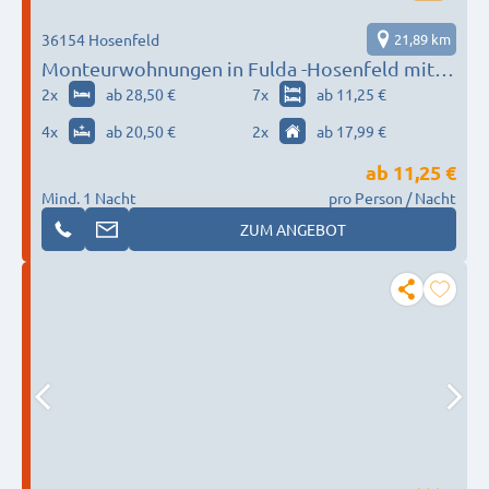
36154 Hosenfeld
21,89 km
Monteurwohnungen in Fulda -Hosenfeld mit
Service
2
x
ab 28,50 €
7
x
ab 11,25 €
4
x
ab 20,50 €
2
x
ab 17,99 €
ab
11,25 €
Mind. 1 Nacht
pro Person / Nacht
ZUM ANGEBOT