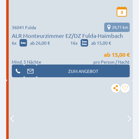
3
36041 Fulda
29,71 km
ALR Monteurzimmer EZ/DZ Fulda-Haimbach
6
x
ab 26,00 €
16
x
ab 15,00 €
ab
15,00 €
Mind. 5 Nächte
pro Person / Nacht
ZUM ANGEBOT