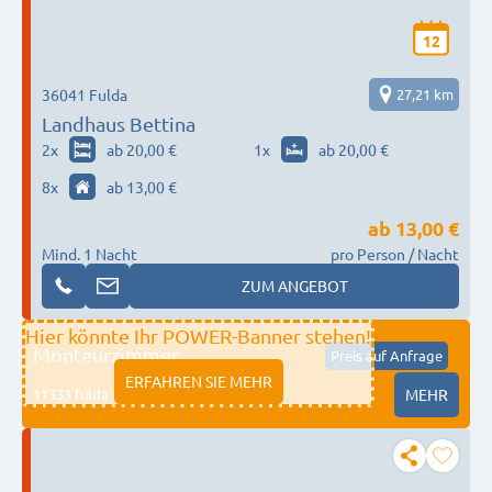
12
36041 Fulda
27,21 km
Landhaus Bettina
2
x
ab 20,00 €
1
x
ab 20,00 €
8
x
ab 13,00 €
ab
13,00 €
Mind. 1 Nacht
pro Person / Nacht
ZUM ANGEBOT
Hier könnte Ihr POWER-Banner stehen!
Monteurzimmer
Preis auf Anfrage
ERFAHREN SIE MEHR
11333 fulda
MEHR