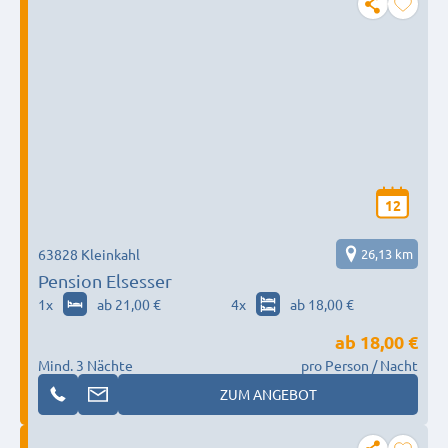
12
63828 Kleinkahl
26,13 km
Pension Elsesser
1
x
ab 21,00 €
4
x
ab 18,00 €
ab
18,00 €
Mind. 3 Nächte
pro Person / Nacht
ZUM ANGEBOT