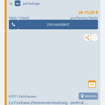
1
x
auf Anfrage
ab
15,00 €
Mind. 1 Nacht
pro Person / Nacht
ZUM ANGEBOT
11
63571 Gelnhausen
24,26 km
La Fontana Zimmervermietung - zentral