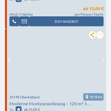
ab
15,00 €
Mind. 5 Nächte
pro Person / Nacht
ZUM ANGEBOT
36148 Oberkalbach
18,78 km
Moderne Monteurwohnung – 120 m² 3
Einzelzimmer 2 Bäder Balkon Ruhige Lage
1
x
ab 25,00 €