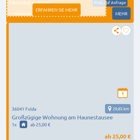
Monteurzimmer
Preis auf Anfrage
ERFAHREN SIE MEHR
11333 fulda
MEHR
1
36041 Fulda
29,85 km
Großzügige Wohnung am Haunestausee
1
x
ab 25,00 €
ab
25,00 €