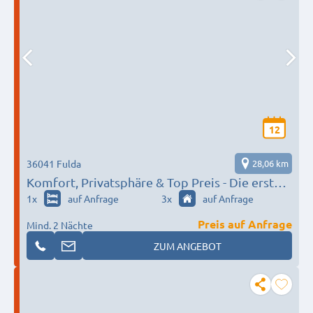
12
36041 Fulda
28,06 km
Komfort, Privatsphäre & Top Preis - Die erste
Wahl für anspruchsvolle Monteure
1
x
auf Anfrage
3
x
auf Anfrage
Preis auf Anfrage
Mind. 2 Nächte
ZUM ANGEBOT