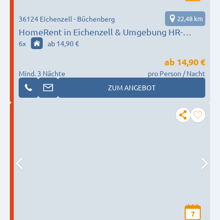
36124 Eichenzell - Büchenberg
22,48 km
HomeRent in Eichenzell & Umgebung HR-
55124-eichenzell
6
x
ab 14,90 €
ab
14,90 €
Mind. 3 Nächte
pro Person / Nacht
ZUM ANGEBOT
7