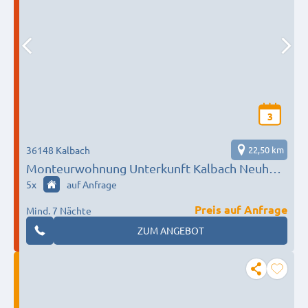
3
36148 Kalbach
22,50 km
Monteurwohnung Unterkunft Kalbach Neuhof
Fulda
5
x
auf Anfrage
Preis auf Anfrage
Mind. 7 Nächte
ZUM ANGEBOT