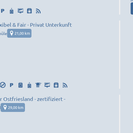
ibel & Fair - Privat Unterkunft
hüle
21,00 km
stfriesland - zertifiziert -
d
29,00 km