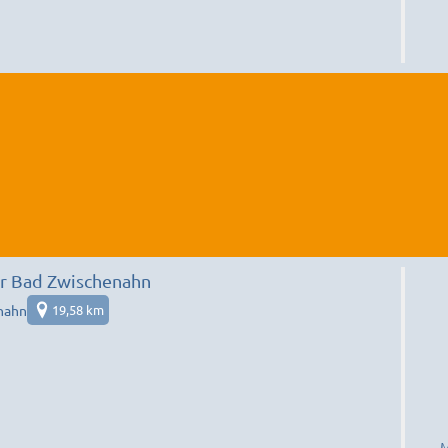
 Bad Zwischenahn
nahn
19,58 km
M