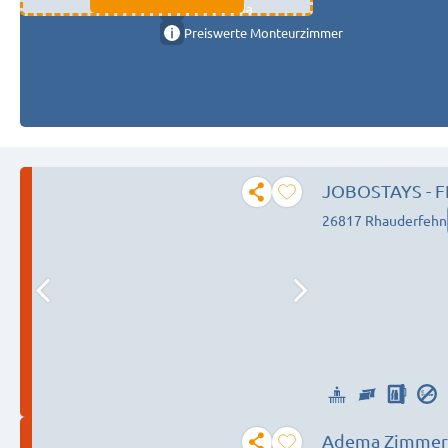
11333 fulda
Preiswerte Monteurzimmer
JOBOSTAYS - F
für bis zu 24 P
26817 Rhauderfehn
nahe Meyer We
Adema Zimmer