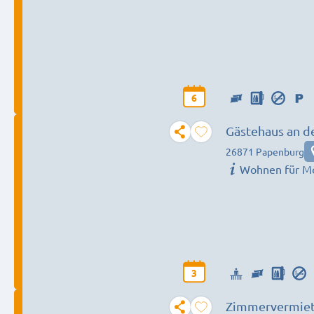
6
Gästehaus an d
26871 Papenburg
Wohnen für M
3