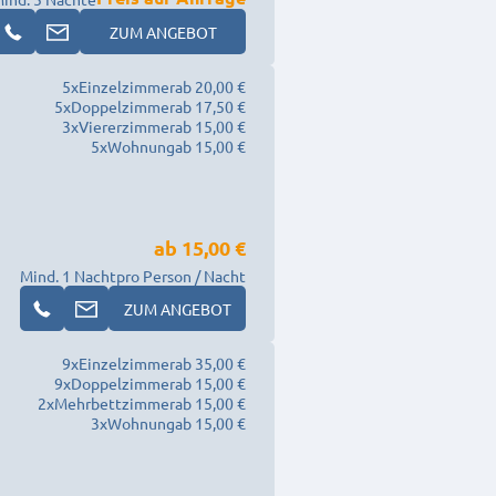
ZUM ANGEBOT
5
x
Einzelzimmer
ab 20,00 €
5
x
Doppelzimmer
ab 17,50 €
3
x
Viererzimmer
ab 15,00 €
5
x
Wohnung
ab 15,00 €
ab
15,00 €
Mind. 1 Nacht
pro Person / Nacht
ZUM ANGEBOT
9
x
Einzelzimmer
ab 35,00 €
9
x
Doppelzimmer
ab 15,00 €
2
x
Mehrbettzimmer
ab 15,00 €
3
x
Wohnung
ab 15,00 €