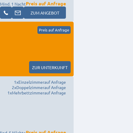
Preis auf Anfrage
Mind. 1 Nacht
ZUM ANGEBOT
Preis auf Anfrage
ZUR UNTERKUNFT
1
x
Einzelzimmer
auf Anfrage
2
x
Doppelzimmer
auf Anfrage
1
x
Mehrbettzimmer
auf Anfrage
Preis auf Anfrage
ind. 5 Nächte