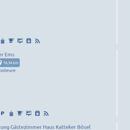
er Ems
16,34 km
onteure
Zimmervermietung Gästezimmer Haus Katteker Bösel