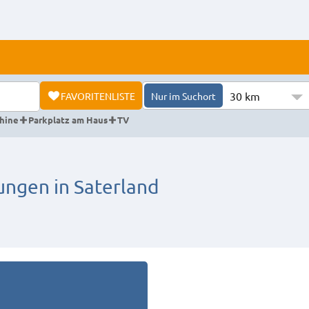
30 km
FAVORITENLISTE
Nur im Suchort
hine
Parkplatz am Haus
TV
gen in Saterland