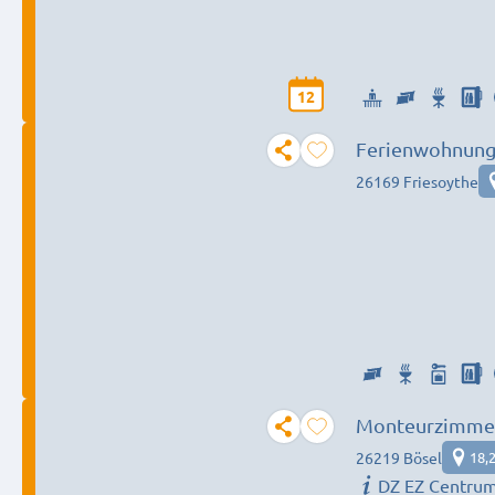
12
Ferienwohnung 
26169 Friesoythe
Monteurzimmer
26219 Bösel
18,
DZ EZ Centru