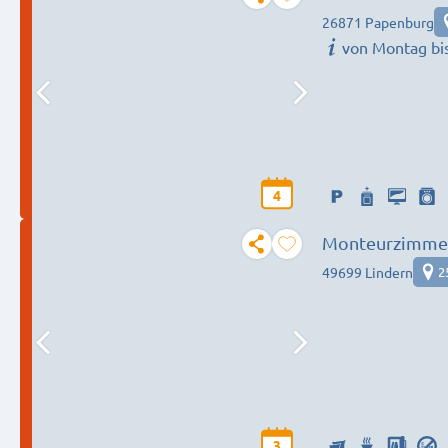
26871 Papenburg
von Montag bi
4
Monteurzimme
49699 Lindern
2
3