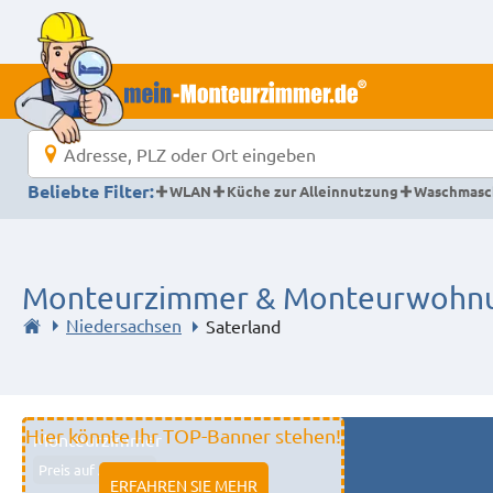
Beliebte Filter:
WLAN
Küche zur Alleinnutzung
Waschmasc
Monteurzimmer & Monteurwohnun
Niedersachsen
Saterland
Hier könnte Ihr TOP-Banner stehen!
Monteurzimmer
Preis auf Anfrage
ERFAHREN SIE MEHR