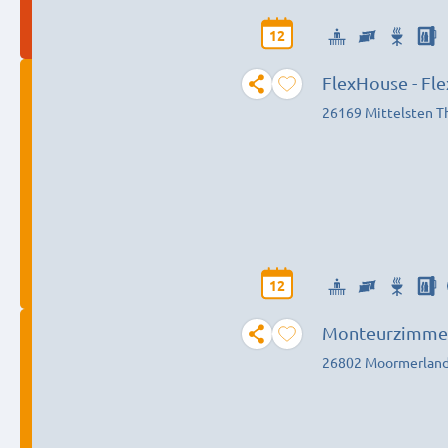
12
FlexHouse - Flex
26169 Mittelsten T
12
Monteurzimmer O
26802 Moormerlan