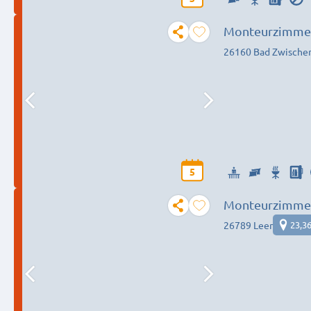
Monteurzimmer
Umgebung
26160 Bad Zwische
5
Monteurzimme
26789 Leer
23,3