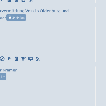
vermittlung Voss in Oldenburg und
nahn
24,64 km
r Kramer
6 km